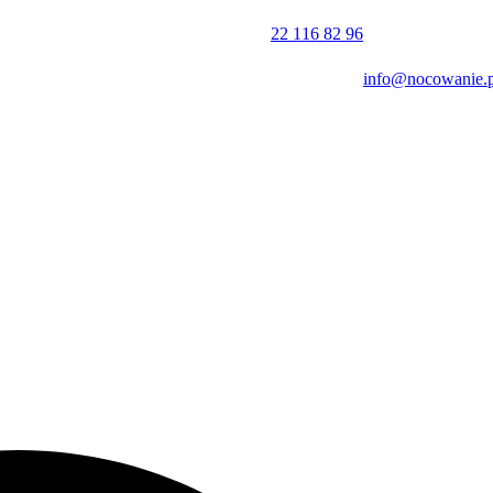
kończy o 12:00 w dniu wyjazdu. Obiekt jest przystosowany do potrzeb
22 116 82 96
info@nocowanie.p