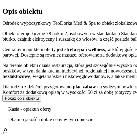
Opis obiektu
Ośrodek wypoczynkowy TeoDorka Med & Spa to obiekt zlokalizowan
Obiekt oferuje łącznie 78 pokoi 2-osobowych w standardach Standar
biurko, czajnik elektryczny i suszarkę do włosów, a część posiada b
Centralnym punktem oferty jest
strefa spa i wellness
, w której goście
parowej. Dostępne są również masaże, oferowane za dodatkową opła
Na terenie obiektu działa restauracja, która jest szczególnie wysoko
posiłków, w tym dania kuchni tradycyjnej, regionalnej i nowoczesnej
bezlaktozowe
, wegetariańskie i niskowęglowodanowe, a także menu d
Dla rodzin z dziećmi przygotowano
plac zabaw
na świeżym powietrz
Komfort za dodatkową opłatą w wysokości 50 zł za dobę (dotyczy zwi
Pokaż opis obiektu
Z myślą o aktywnym wypoczynku przygotowano wypożyczalnię rower
wędkowania. Obiekt oferuje również organizację wycieczek, a także
Kasia - opiekun oferty
opłatą. Do dyspozycji gości jest
płatny parking na terenie posesji
or
bagażu i rowerów.
Dbam o jakość i dobre ceny w tym obiekcie
Położenie obiektu stanowi dobrą bazę wypadową do zwiedzania Ciecho
jak słynne
Tężnie solankowe
, Fontanna Grzybek, Muszla Koncertow