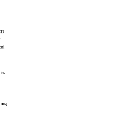
CD,
.
źni
ia.
kową
 mną
ia
kie