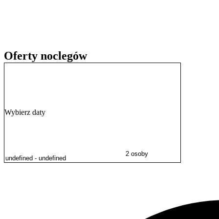
Doba hotelowa rozpoczyna się o godzinie 15:00 w dniu przyjazdu i 
osób z niepełnosprawnościami i dysponuje windą.
Oferty noclegów
Wybierz daty
2 osoby