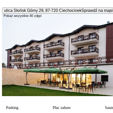
ulica Słońsk Górny
29
,
87-720
Ciechocinek
Sprawdź na mapi
Pokaż wszystkie
40 zdjęć
Parking
Plac zabaw
Saun