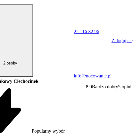
22 116 82 96
Zaloguj się
2 osoby
info@nocowanie.pl
kowy Ciechocinek
8.0
Bardzo dobry
5
opinii
Popularny wybór