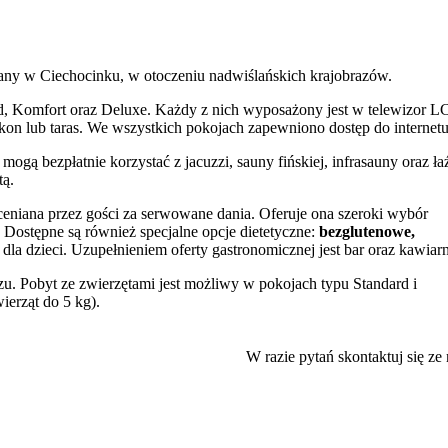
y w Ciechocinku, w otoczeniu nadwiślańskich krajobrazów.
d, Komfort oraz Deluxe. Każdy z nich wyposażony jest w telewizor L
alkon lub taras. We wszystkich pokojach zapewniono dostęp do internetu
 mogą bezpłatnie korzystać z jacuzzi, sauny fińskiej, infrasauny oraz ła
tą.
 oceniana przez gości za serwowane dania. Oferuje ona szeroki wybór
. Dostępne są również specjalne opcje dietetyczne:
bezglutenowe,
la dzieci. Uzupełnieniem oferty gastronomicznej jest bar oraz kawiarn
u. Pobyt ze zwierzętami jest możliwy w pokojach typu Standard i
erząt do 5 kg).
ów, a okolica stwarza dogodne warunki do pieszych wycieczek i
 możliwość skorzystania z kortów tenisowych i jazdy konnej za dodat
W razie pytań skontaktuj się ze
az bezpłatne miejsca postojowe przy ulicy. Dostępna jest przechowaln
cinka. W pobliżu znajdują się najważniejsze atrakcje uzdrowiska, ta
a w Parku Zdrojowym, Teatr Letni oraz Pijalnia Wód Mineralnych.