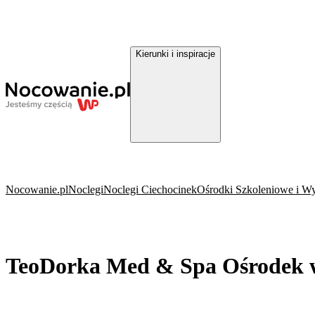
Kierunki i inspiracje
Nocowanie.pl
Noclegi
Noclegi Ciechocinek
Ośrodki Szkoleniowe i W
TeoDorka Med & Spa Ośrodek 