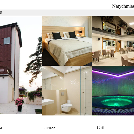
Natychmias
e
a
Jacuzzi
Grill