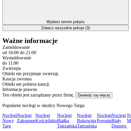
Wybierz termin pobytu
Zobacz wszystkie pokoje (3)
Ważne informacje
Zameldowanie
od 16:00
do 21:00
Wymeldowanie
do 11:00
Zwierzęta
Obiekt nie przyjmuje zwierząt.
Kaucja zwrotna
Obiekt nie pobiera kaucji.
Informacje prawne
Ten obiekt jest zarządzany przez firmę.
Dowiedz się więcej
Popularne noclegi w okolicy Nowego Targu
Noclegi
Noclegi
Noclegi
Noclegi
Noclegi
Noclegi
Noclegi
N
Nowy
Zakopane
Kościelisko
Białka
Bukowina
Poronin
Biały
Mu
Targ
Tatrzańska
Tatrzańska
Dunajec