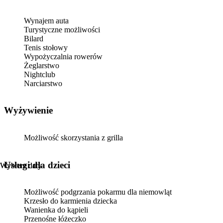
Wynajem auta
Turystyczne możliwości
Bilard
Tenis stołowy
Wypożyczalnia rowerów
Żeglarstwo
Nightclub
Narciarstwo
Wyżywienie
Możliwość skorzystania z grilla
usługi dla dzieci
Wybierz daty
Wybierz daty
Możliwość podgrzania pokarmu dla niemowląt
Krzesło do karmienia dziecka
Wanienka do kąpieli
Przenośne łóżeczko