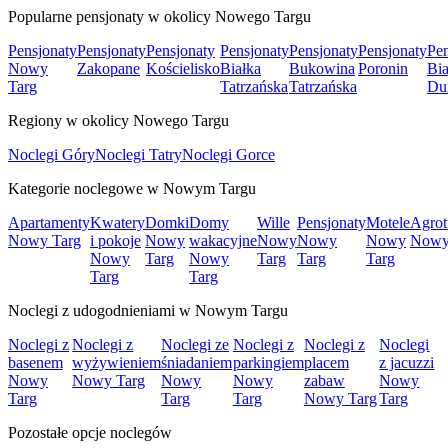
Popularne pensjonaty w okolicy Nowego Targu
Pensjonaty
Pensjonaty
Pensjonaty
Pensjonaty
Pensjonaty
Pensjonaty
Pen
Nowy
Zakopane
Kościelisko
Białka
Bukowina
Poronin
Bia
Targ
Tatrzańska
Tatrzańska
Du
Regiony w okolicy Nowego Targu
Noclegi Góry
Noclegi Tatry
Noclegi Gorce
Kategorie noclegowe w Nowym Targu
Apartamenty
Kwatery
Domki
Domy
Wille
Pensjonaty
Motele
Agrot
Nowy Targ
i pokoje
Nowy
wakacyjne
Nowy
Nowy
Nowy
Nowy
Nowy
Targ
Nowy
Targ
Targ
Targ
Targ
Targ
Noclegi z udogodnieniami w Nowym Targu
Noclegi z
Noclegi z
Noclegi ze
Noclegi z
Noclegi z
Noclegi
basenem
wyżywieniem
śniadaniem
parkingiem
placem
z jacuzzi
Nowy
Nowy Targ
Nowy
Nowy
zabaw
Nowy
Targ
Targ
Targ
Nowy Targ
Targ
Pozostałe opcje noclegów