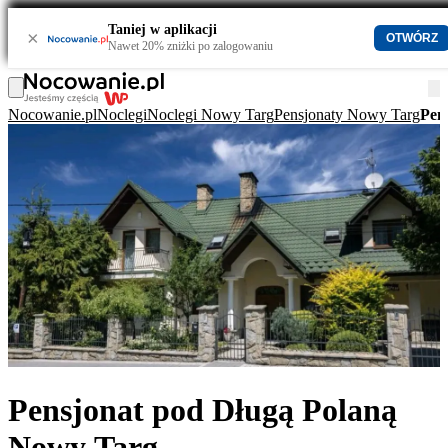
Taniej w aplikacji
×
OTWÓRZ
Nawet 20% zniżki po zalogowaniu
Nocowanie.pl
Noclegi
Noclegi Nowy Targ
Pensjonaty Nowy Targ
Pen
Pensjonat pod Długą Polaną
Nowy Targ