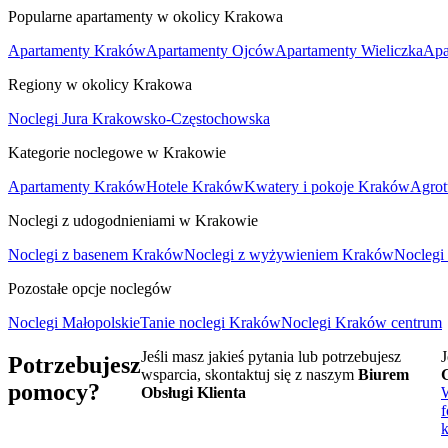
Popularne apartamenty w okolicy Krakowa
Apartamenty Kraków
Apartamenty Ojców
Apartamenty Wieliczka
Apa
Regiony w okolicy Krakowa
Noclegi Jura Krakowsko-Częstochowska
Kategorie noclegowe w Krakowie
Apartamenty Kraków
Hotele Kraków
Kwatery i pokoje Kraków
Agrot
Noclegi z udogodnieniami w Krakowie
Noclegi z basenem Kraków
Noclegi z wyżywieniem Kraków
Noclegi
Pozostałe opcje noclegów
Noclegi Małopolskie
Tanie noclegi Kraków
Noclegi Kraków centrum
Jeśli masz jakieś pytania lub potrzebujesz
J
Potrzebujesz
wsparcia, skontaktuj się z naszym
Biurem
pomocy?
Obsługi Klienta
f