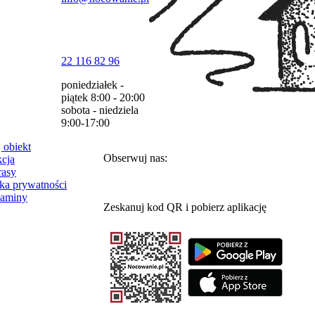
22 116 82 96
poniedziałek -
piątek
8:00 - 20:00
sobota - niedziela
9:00-17:00
 obiekt
Obserwuj nas:
cja
rasy
yka prywatności
laminy
Zeskanuj kod QR i pobierz aplikację