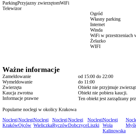
Parking
Przyjazny zwierzętom
WiFi
Telewizor
Ogród
Własny parking
Internet
Winda
WiFi w przestrzeniach
Żelazko
WIFI
Ważne informacje
Zameldowanie
od 15:00
do 22:00
Wymeldowanie
do 11:00
Zwierzęta
Obiekt nie przyjmuje zwierząt
Kaucja zwrotna
Obiekt nie pobiera kaucji.
Informacje prawne
Ten obiekt jest zarządzany pr
Popularne noclegi w okolicy Krakowa
Noclegi
Noclegi
Noclegi
Noclegi
Noclegi
Noclegi
Noclegi
Nocl
Kraków
Ojców
Wieliczka
Ryczów
Dobczyce
Liszki
Wola
Myśl
Kalinowska