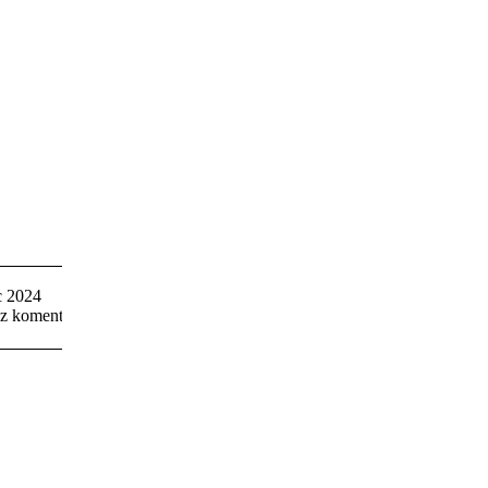
10
c 2024
z komentarza.