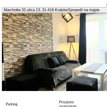
Marchołta 32 ulica
13
,
31-416
Kraków
Sprawdź na mapie
Pokaż wszystkie
64 zdjęcia
Przyjazny
Parking
zwierzętom