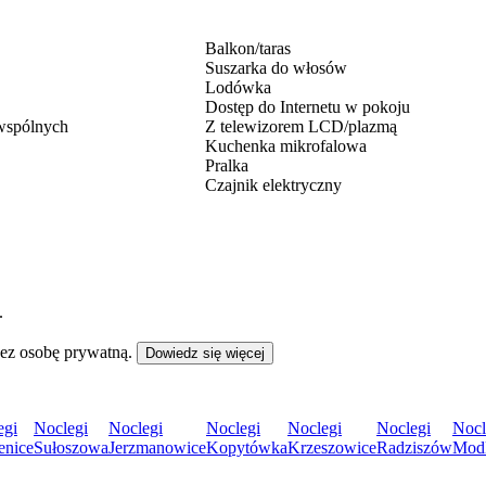
Balkon/taras
Suszarka do włosów
Lodówka
Dostęp do Internetu w pokoju
 wspólnych
Z telewizorem LCD/plazmą
Kuchenka mikrofalowa
Pralka
Czajnik elektryczny
.
zez osobę prywatną.
Dowiedz się więcej
egi
Noclegi
Noclegi
Noclegi
Noclegi
Noclegi
Nocl
enice
Sułoszowa
Jerzmanowice
Kopytówka
Krzeszowice
Radziszów
Modl