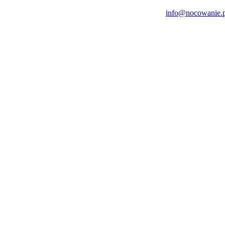
Najwcześniejsza godzina zameldowania 15:00, najpóźniejsza godzina wymeldowania 11:00.
info@nocowanie.p