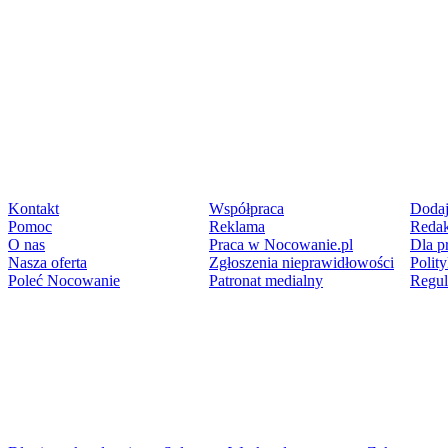
Kontakt
Współpraca
Dodaj
Pomoc
Reklama
Redak
O nas
Praca w Nocowanie.pl
Dla p
Nasza oferta
Zgłoszenia nieprawidłowości
Polit
Poleć Nocowanie
Patronat medialny
Regu