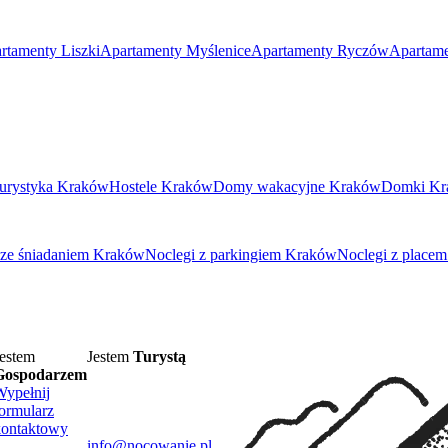
rtamenty Liszki
Apartamenty Myślenice
Apartamenty Ryczów
Apartame
urystyka Kraków
Hostele Kraków
Domy wakacyjne Kraków
Domki Kr
 ze śniadaniem Kraków
Noclegi z parkingiem Kraków
Noclegi z place
estem
Jestem
Turystą
Gospodarzem
Wypełnij
ormularz
kontaktowy
info@nocowanie.pl