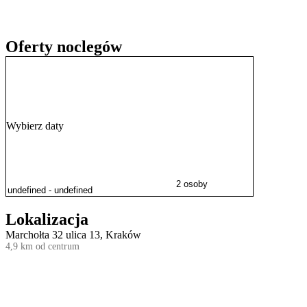
Przyjazd, godziny otwarcia
Personel apartament może rozmawiać z Tobą po angielsku i polsku.
Oferty noclegów
Wybierz daty
2 osoby
Lokalizacja
Marchołta 32 ulica 13, Kraków
4,9 km od centrum