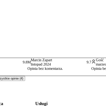
Marcin Zapart
Gość
9.8
M
9.7
listopad 2024
marze
Opinia bez komentarza.
Opinia be
ystkie opinie (4)
ca
Usługi