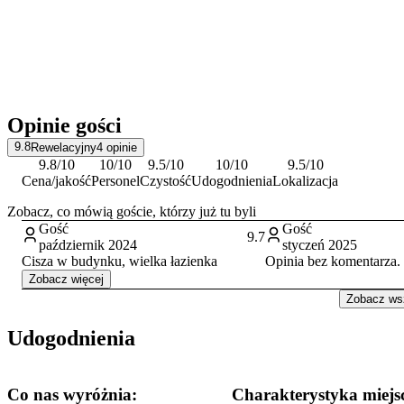
Opinie gości
9.8
Rewelacyjny
4
opinie
9.8
/10
10
/10
9.5
/10
10
/10
9.5
/10
Cena/jakość
Personel
Czystość
Udogodnienia
Lokalizacja
Zobacz, co mówią goście, którzy już tu byli
Gość
Gość
9.7
październik 2024
styczeń 2025
Cisza w budynku, wielka łazienka
Opinia bez komentarza.
Zobacz więcej
Zobacz wsz
Udogodnienia
Co nas wyróżnia:
Charakterystyka miejs