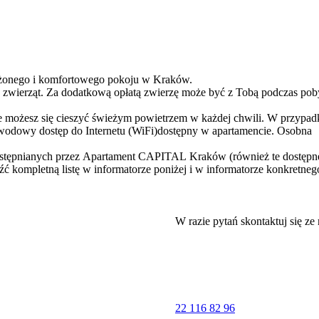
żonego i komfortowego pokoju w Kraków.
wierząt. Za dodatkową opłatą zwierzę może być z Tobą podczas pob
ie możesz się cieszyć świeżym powietrzem w każdej chwili. W przypad
zewodowy dostęp do Internetu (WiFi)dostępny w apartamencie. Osobna
udostępnianych przez Apartament CAPITAL Kraków (również te dostępn
 kompletną listę w informatorze poniżej i w informatorze konkretneg
W razie pytań skontaktuj się ze
tówka. Apartament CAPITAL Kraków prosi o 100% zaliczkę.
22 116 82 96