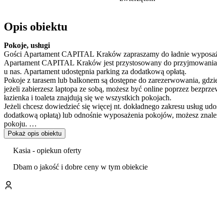
Opis obiektu
Pokoje, usługi
Gości Apartament CAPITAL Kraków zapraszamy do ładnie wyposa
Apartament CAPITAL Kraków jest przystosowany do przyjmowania z
u nas. Apartament udostępnia parking za dodatkową opłatą.
Pokoje z tarasem lub balkonem są dostępne do zarezerwowania, gdz
jeżeli zabierzesz laptopa ze sobą, możesz być online poprzez bezpr
łazienka i toaleta znajdują się we wszystkich pokojach.
Jeżeli chcesz dowiedzieć się więcej nt. dokładnego zakresu usług 
dodatkową opłatą) lub odnośnie wyposażenia pokojów, możesz znaleźć
pokoju.
Pokaż opis obiektu
Zakwaterowanie
Apartament jest zlokalizowany 6.8 km od Fabryka Schindlera.
Kasia - opiekun oferty
Dbam o jakość i dobre ceny w tym obiekcie
Wyżywienie
Twoja rezerwacja nie zawiera wyżywienia w podanej cenie.
Płatność
Możesz opłacić rezerwację następującymi sposobami: przelew i go