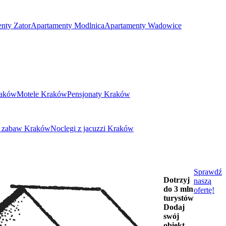
nty Zator
Apartamenty Modlnica
Apartamenty Wadowice
aków
Motele Kraków
Pensjonaty Kraków
m zabaw Kraków
Noclegi z jacuzzi Kraków
Sprawdź
Dotrzyj
naszą
do 3 mln
ofertę!
turystów
Dodaj
swój
obiekt