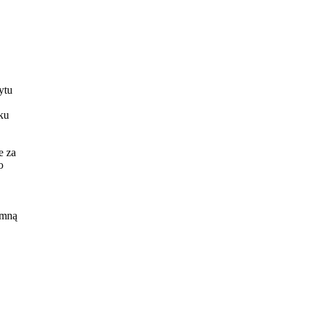
ytu
ku
e za
o
 mną