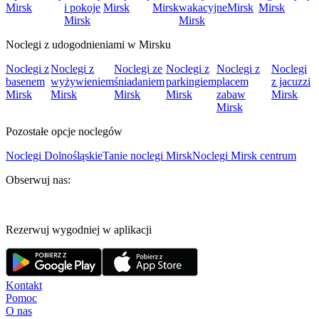
Mirsk
i pokoje
Mirsk
Mirsk
wakacyjne
Mirsk
Mirsk
Mirsk
Mirsk
Noclegi z udogodnieniami w Mirsku
Noclegi z
Noclegi z
Noclegi ze
Noclegi z
Noclegi z
Noclegi
basenem
wyżywieniem
śniadaniem
parkingiem
placem
z jacuzzi
Mirsk
Mirsk
Mirsk
Mirsk
zabaw
Mirsk
Mirsk
Pozostałe opcje noclegów
Noclegi Dolnośląskie
Tanie noclegi Mirsk
Noclegi Mirsk centrum
Obserwuj nas:
Rezerwuj wygodniej w aplikacji
Kontakt
Pomoc
O nas