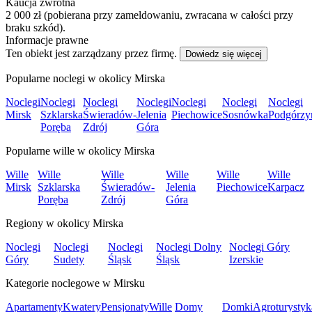
Kaucja zwrotna
2 000 zł (pobierana przy zameldowaniu, zwracana w całości przy
braku szkód).
Informacje prawne
Ten obiekt jest zarządzany przez firmę.
Dowiedz się więcej
Popularne noclegi w okolicy Mirska
Noclegi
Noclegi
Noclegi
Noclegi
Noclegi
Noclegi
Noclegi
Mirsk
Szklarska
Świeradów-
Jelenia
Piechowice
Sosnówka
Podgórzy
Poręba
Zdrój
Góra
Popularne wille w okolicy Mirska
Wille
Wille
Wille
Wille
Wille
Wille
Mirsk
Szklarska
Świeradów-
Jelenia
Piechowice
Karpacz
Poręba
Zdrój
Góra
Regiony w okolicy Mirska
Noclegi
Noclegi
Noclegi
Noclegi Dolny
Noclegi Góry
Góry
Sudety
Śląsk
Śląsk
Izerskie
Kategorie noclegowe w Mirsku
Apartamenty
Kwatery
Pensjonaty
Wille
Domy
Domki
Agroturystyk