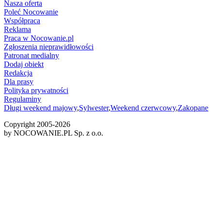
Nasza oferta
Poleć Nocowanie
Współpraca
Reklama
Praca w Nocowanie.pl
Zgłoszenia nieprawidłowości
Patronat medialny
Dodaj obiekt
Redakcja
Dla prasy
Polityka prywatności
Regulaminy
Długi weekend majowy
,
Sylwester
,
Weekend czerwcowy
,
Zakopane
Copyright 2005-
2026
by NOCOWANIE.PL Sp. z o.o.