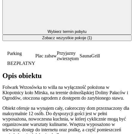
Wybierz termin pobytu
Zobacz wszystkie pokoje (1)
Przyjazny
Parking
Plac zabaw
Sauna
Grill
zwierzętom
BEZPŁATNY
Opis obiektu
Folwark Wrzosówka to willa na wyłączność położona w
Kłopotnicy koło Mirska, na terenie dolnośląskiej Doliny Pałaców i
Ogrodów, otoczona ogrodem z dostępem do zarybionego stawu.
Obiekt oferuje na wynajem cały, całoroczny dom przeznaczony dla
maksymalnie 12 osób. Do dyspozycji gości jest w pełni
wyposażona, nowoczesna kuchnia, w której cyklicznie mogą być
organizowane warsztaty kulinarne. Wnętrza wyposażono w
telewizor, dostęp do internetu oraz pralkę, a część pomieszczeń