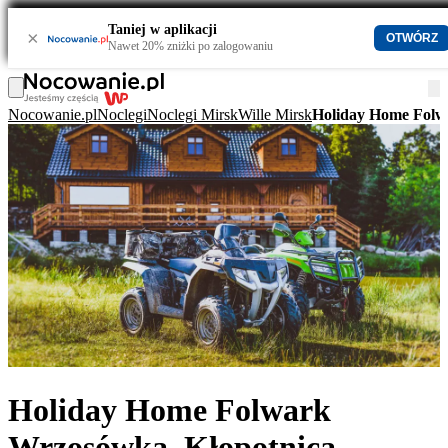
Taniej w aplikacji
×
OTWÓRZ
Nawet 20% zniżki po zalogowaniu
Nocowanie.pl
Noclegi
Noclegi Mirsk
Wille Mirsk
Holiday Home Folw
Holiday Home Folwark
Wrzosówka. Kłopotnica