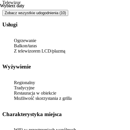
Telewizor
Wybierz daty
Wybierz daty
Zobacz wszystkie udogodnienia (10)
Usługi
Ogrzewanie
Balkon/taras
Z telewizorem LCD/plazmą
Wyżywienie
Regionalny
Tradycyjne
Restauracja w obiekcie
Możliwość skorzystania z grilla
Charakterystyka miejsca
WiFi w przestrzeniach wspólnych