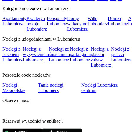
Kategorie noclegowe w Lubomierzu
Apartamenty
Kwatery i
Pensjonaty
Domy
Wille
Domki
A
Lubomierz
pokoje
Lubomierz
wakacyjne
Lubomierz
Lubomierz
L
Lubomierz
Lubomierz
Noclegi z udogodnieniami w Lubomierzu
Noclegi z
Noclegi z
Noclegi ze
Noclegi z
Noclegi z
Noclegi z
basenem
wyżywieniem
śniadaniem
parkingiem
placem
jacuzzi
Lubomierz
Lubomierz
Lubomierz
Lubomierz
zabaw
Lubomierz
Lubomierz
Pozostałe opcje noclegów
Noclegi
Tanie noclegi
Noclegi Lubomierz
Małopolskie
Lubomierz
centrum
Obserwuj nas:
Rezerwuj wygodniej w aplikacji