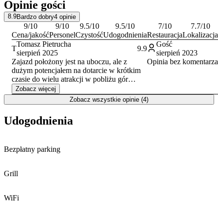
Opinie gości
8.9
Bardzo dobry
4
opinie
9
/10
9
/10
9.5
/10
9.5
/10
7
/10
7.7
/10
Cena/jakość
Personel
Czystość
Udogodnienia
Restauracja
Lokalizacja
Tomasz Pietrucha
Gość
T
9.9
sierpień 2025
sierpień 2023
Zajazd położony jest na uboczu, ale z
Opinia bez komentarza
dużym potencjałem na dotarcie w krótkim
czasie do wielu atrakcji w pobliżu gór
izerskich i karkonoszy. W obiekcie cisza i
Zobacz więcej
niczym nie zmącony spokój. Bardzo mili
Zobacz wszystkie opinie (4)
Właściciele i jednocześnie obsługa. Pyszne
śniadania.
Udogodnienia
Bezpłatny parking
Grill
WiFi