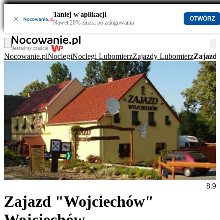
Taniej w aplikacji
×
OTWÓRZ
Nawet 20% zniżki po zalogowaniu
Nocowanie.pl
Noclegi
Noclegi Lubomierz
Zajazdy Lubomierz
Zajazd
8.9
Zajazd "Wojciechów"
Wojciechów