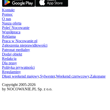
Kontakt
Pomoc
O nas
Nasza oferta
Poleć Nocowanie
Współpraca
Reklama
Praca w Nocowanie.pl
Zgłoszenia nieprawidłowości
Patronat medialny
Dodaj obiekt
Redakcja
Dla prasy
Polityka prywatności
Regulaminy
Długi weekend majowy
,
Sylwester
,
Weekend czerwcowy
,
Zakopane
Copyright 2005-
2026
by NOCOWANIE.PL Sp. z o.o.