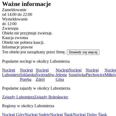
Ważne informacje
Zameldowanie
od 14:00
do 22:00
Wymeldowanie
do 12:00
Zwierzęta
Obiekt nie przyjmuje zwierząt.
Kaucja zwrotna
Obiekt nie pobiera kaucji.
Informacje prawne
Ten obiekt jest zarządzany przez firmę.
Dowiedz się więcej
Popularne noclegi w okolicy Lubomierza
Noclegi
Noclegi
Noclegi
Noclegi
Noclegi
Noclegi
Nocleg
Lubomierz
Szklarska
Świeradów-
Jelenia
Sosnówka
Piechowice
Miłkó
Poręba
Zdrój
Góra
Popularne zajazdy w okolicy Lubomierza
Zajazdy Lubomierz
Zajazdy Bolesławiec
Regiony w okolicy Lubomierza
Noclegi Góry
Noclegi Sudety
Noclegi Śląsk
Noclegi Dolny Śląsk