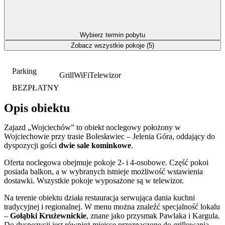
Wybierz termin pobytu
Zobacz wszystkie pokoje (5)
Parking
Grill
WiFi
Telewizor
BEZPŁATNY
Opis obiektu
Zajazd „Wojciechów” to obiekt noclegowy położony w
Wojciechowie przy trasie Bolesławiec – Jelenia Góra, oddający do
dyspozycji gości
dwie sale kominkowe
.
Oferta noclegowa obejmuje pokoje 2- i 4-osobowe. Część pokoi
posiada balkon, a w wybranych istnieje możliwość wstawienia
dostawki. Wszystkie pokoje wyposażone są w telewizor.
Na terenie obiektu działa restauracja serwująca dania kuchni
tradycyjnej i regionalnej. W menu można znaleźć specjalność lokalu
–
Gołąbki Krużewnickie
, znane jako przysmak Pawlaka i Kargula.
Do dyspozycji jest również miejsce przeznaczone do grillowania.