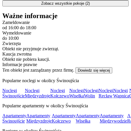
Zobacz wszystkie pokoje (2)
Ważne informacje
Zameldowanie
od 16:00
do 18:00
Wymeldowanie
do 10:00
Zwierzęta
Obiekt nie przyjmuje zwierząt.
Kaucja zwrotna
Obiekt nie pobiera kaucji.
Informacje prawne
Ten obiekt jest zarządzany przez firmę.
Dowiedz się więcej
Popularne noclegi w okolicy Świnoujścia
Noclegi
Noclegi
Noclegi
Noclegi
Noclegi
Noclegi
Noclegi
Świnoujście
Międzyzdroje
Kołczewo
Wisełka
Wolin
Recław
Wapnica
Popularne apartamenty w okolicy Świnoujścia
Apartamenty
Apartamenty
Apartamenty
Apartamenty
Apartamenty
A
Świnoujście
Międzyzdroje
Kołczewo
Wisełka
Międzywodzie
R
Regiony w okolicy Świnoujścia