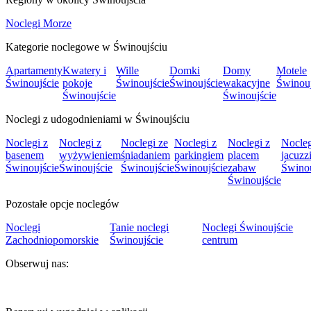
Noclegi Morze
Kategorie noclegowe w Świnoujściu
Apartamenty
Kwatery i
Wille
Domki
Domy
Motele
Świnoujście
pokoje
Świnoujście
Świnoujście
wakacyjne
Świnouj
Świnoujście
Świnoujście
Noclegi z udogodnieniami w Świnoujściu
Noclegi z
Noclegi z
Noclegi ze
Noclegi z
Noclegi z
Nocleg
basenem
wyżywieniem
śniadaniem
parkingiem
placem
jacuzz
Świnoujście
Świnoujście
Świnoujście
Świnoujście
zabaw
Świnou
Świnoujście
Pozostałe opcje noclegów
Noclegi
Tanie noclegi
Noclegi Świnoujście
Zachodniopomorskie
Świnoujście
centrum
Obserwuj nas: