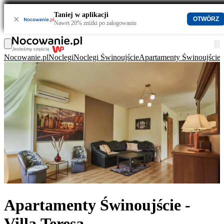
Taniej w aplikacji
×
OTWÓRZ
Nawet 20% zniżki po zalogowaniu
Nocowanie.pl
Noclegi
Noclegi Świnoujście
Apartamenty Świnoujście
Apartamenty Świnoujście -
Villa Teresa