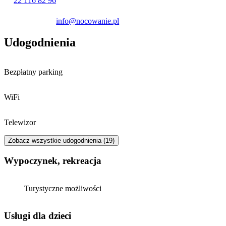
22 116 82 96
aktywnego spędzania czasu mogą wybrać się do Parku Linowego
Bluszcz.
info@nocowanie.pl
Udogodnienia
Bezpłatny parking
WiFi
Telewizor
Zobacz wszystkie udogodnienia (19)
Wypoczynek, rekreacja
Turystyczne możliwości
usługi dla dzieci