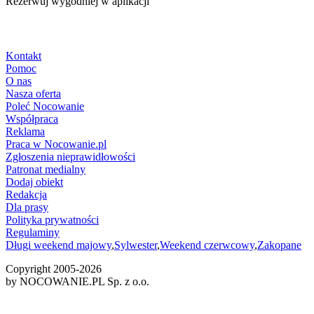
Rezerwuj wygodniej w aplikacji
Kontakt
Pomoc
O nas
Nasza oferta
Poleć Nocowanie
Współpraca
Reklama
Praca w Nocowanie.pl
Zgłoszenia nieprawidłowości
Patronat medialny
Dodaj obiekt
Redakcja
Dla prasy
Polityka prywatności
Regulaminy
Długi weekend majowy
,
Sylwester
,
Weekend czerwcowy
,
Zakopane
Copyright 2005-
2026
by NOCOWANIE.PL Sp. z o.o.