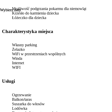
Możliwość podgrzania pokarmu dla niemowląt
Wybierz daty
Wybierz daty
Krzesło do karmienia dziecka
Łóżeczko dla dziecka
Charakterystyka miejsca
Własny parking
Żelazko
WiFi w przestrzeniach wspólnych
Winda
Internet
WIFI
Usługi
Ogrzewanie
Balkon/taras
Suszarka do włosów
Lodówka