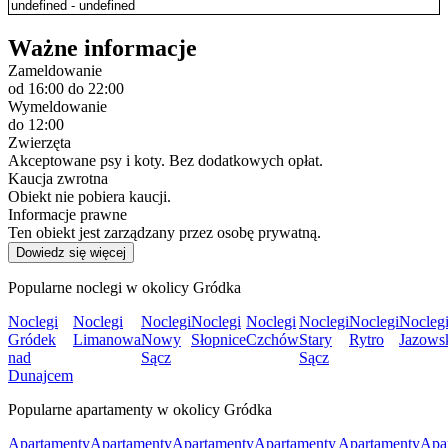
Ważne informacje
Zameldowanie
od 16:00
do 22:00
Wymeldowanie
do 12:00
Zwierzęta
Akceptowane psy i koty. Bez dodatkowych opłat.
Kaucja zwrotna
Obiekt nie pobiera kaucji.
Informacje prawne
Ten obiekt jest zarządzany przez osobę prywatną.
Dowiedz się więcej
Popularne noclegi w okolicy Gródka
Noclegi
Noclegi
Noclegi
Noclegi
Noclegi
Noclegi
Noclegi
Nocleg
Gródek
Limanowa
Nowy
Słopnice
Czchów
Stary
Rytro
Jazows
nad
Sącz
Sącz
Dunajcem
Popularne apartamenty w okolicy Gródka
Apartamenty
Apartamenty
Apartamenty
Apartamenty
Apartamenty
Apa