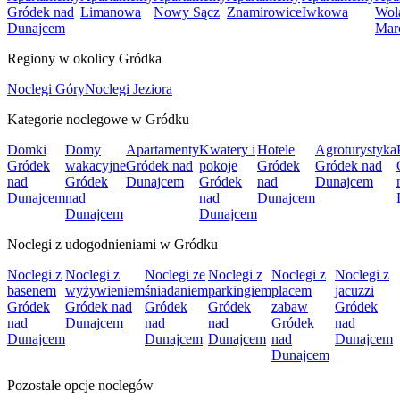
Gródek nad
Limanowa
Nowy Sącz
Znamirowice
Iwkowa
Wol
Dunajcem
Mar
Regiony w okolicy Gródka
Noclegi Góry
Noclegi Jeziora
Kategorie noclegowe w Gródku
Domki
Domy
Apartamenty
Kwatery i
Hotele
Agroturystyka
Gródek
wakacyjne
Gródek nad
pokoje
Gródek
Gródek nad
nad
Gródek
Dunajcem
Gródek
nad
Dunajcem
Dunajcem
nad
nad
Dunajcem
Dunajcem
Dunajcem
Noclegi z udogodnieniami w Gródku
Noclegi z
Noclegi z
Noclegi ze
Noclegi z
Noclegi z
Noclegi z
basenem
wyżywieniem
śniadaniem
parkingiem
placem
jacuzzi
Gródek
Gródek nad
Gródek
Gródek
zabaw
Gródek
nad
Dunajcem
nad
nad
Gródek
nad
Dunajcem
Dunajcem
Dunajcem
nad
Dunajcem
Dunajcem
Pozostałe opcje noclegów