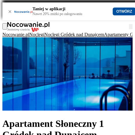
Taniej w aplikacji
×
OTWÓRZ
Nawet 20% zniżki po zalogowaniu
Nocowanie.pl
Noclegi
Noclegi Gródek nad Dunajcem
Apartamenty G
Apartament Słoneczny 1
Gródek nad Dunajcem