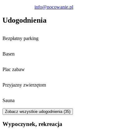
Rożnowskim. W bezpośrednim sąsiedztwie znajduje się plaża oraz
info@nocowanie.pl
wypożyczalnia sprzętu wodnego, co ułatwia organizację aktywnego
wypoczynku.
Udogodnienia
Na terenie obiektu zapewniono dostęp do bezprzewodowego
internetu oraz
bezpłatny parking
. Goście mogą również skorzystać
z ogólnodostępnego żelazka.
Bezpłatny parking
Basen
Plac zabaw
Przyjazny zwierzętom
Sauna
Zobacz wszystkie udogodnienia (35)
Wypoczynek, rekreacja