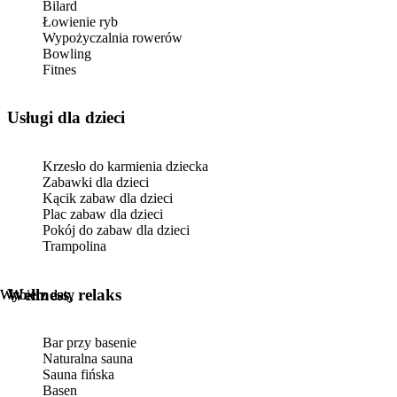
Bilard
Łowienie ryb
Wypożyczalnia rowerów
Bowling
Fitnes
usługi dla dzieci
Krzesło do karmienia dziecka
Zabawki dla dzieci
Kącik zabaw dla dzieci
Plac zabaw dla dzieci
Pokój do zabaw dla dzieci
Trampolina
Wellness, relaks
Wybierz daty
Wybierz daty
Bar przy basenie
Naturalna sauna
Sauna fińska
Basen