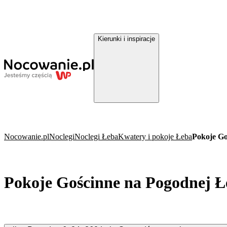
Kierunki i inspiracje
Nocowanie.pl
Noclegi
Noclegi Łeba
Kwatery i pokoje Łeba
Pokoje Go
Pokoje Gościnne na Pogodnej Ł