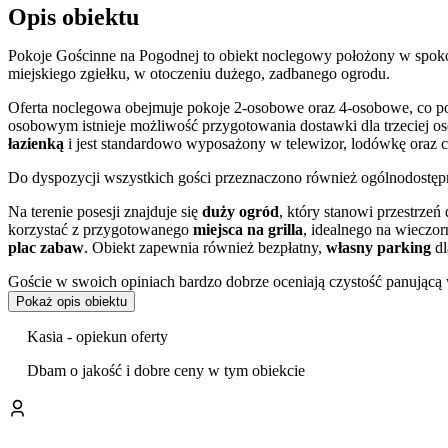
Opis obiektu
Pokoje Gościnne na Pogodnej to obiekt noclegowy położony w spoko
miejskiego zgiełku, w otoczeniu dużego, zadbanego ogrodu.
Oferta noclegowa obejmuje pokoje 2-osobowe oraz 4-osobowe, co p
osobowym istnieje możliwość przygotowania dostawki dla trzeciej 
łazienką
i jest standardowo wyposażony w telewizor, lodówkę oraz cz
Do dyspozycji wszystkich gości przeznaczono również ogólnodostę
Na terenie posesji znajduje się
duży ogród
, który stanowi przestrze
korzystać z przygotowanego
miejsca na grilla
, idealnego na wieczo
plac zabaw
. Obiekt zapewnia również bezpłatny,
własny parking
dl
Goście w swoich opiniach bardzo dobrze oceniają czystość panującą 
kategoriach.
Pokaż opis obiektu
Pensjonat jest dogodnie zlokalizowany względem kluczowych punktów 
Kasia - opiekun oferty
z samochodu. Centrum kurortu oddalone jest o około 500 m, a najbliż
Do piaszczystej plaży nad Bałtykiem jest 2 km, natomiast nad poblis
Dbam o jakość i dobre ceny w tym obiekcie
W najbliższej okolicy obiektu znajduje się
Park Dinozaurów Łeba 
rodzin. Krótki spacer dzieli obiekt od centrum miasta, gdzie zlokaliz
Prezydentów. Warto również odwiedzić pobliskie Oceanarium lub in