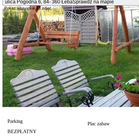
ulica Pogodna
6
,
84- 360
Łeba
Sprawdź na mapie
Pokaż wszystkie
18 zdjęć
Parking
Plac zabaw
BEZPŁATNY