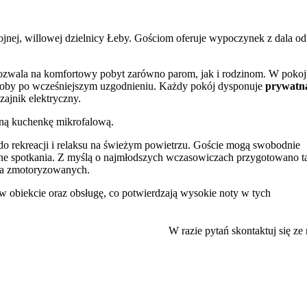
jnej, willowej dzielnicy Łeby. Gościom oferuje wypoczynek z dala od
ozwala na komfortowy pobyt zarówno parom, jak i rodzinom. W pokoj
osoby po wcześniejszym uzgodnieniu. Każdy pokój dysponuje
prywatn
ajnik elektryczny.
pną kuchenkę mikrofalową.
ń do rekreacji i relaksu na świeżym powietrzu. Goście mogą swobodnie
rne spotkania. Z myślą o najmłodszych wczasowiczach przygotowano t
a zmotoryzowanych.
w obiekcie oraz obsługę, co potwierdzają wysokie noty w tych
miasta, co ułatwia poruszanie się po Łebie bez konieczności korzyst
W razie pytań skontaktuj się ze
szy sklep spożywczy i kościół znajdują się w odległości zaledwie 300 
kie Jezioro Sarbsko można dotrzeć spacerem, pokonując dystans 1 km.
Park
, jedna z największych atrakcji regionu, oferująca rozrywkę dla ca
owany jest główny deptak z licznymi restauracjami i sklepami, a także A
teraktywne muzeum Illuzeum.