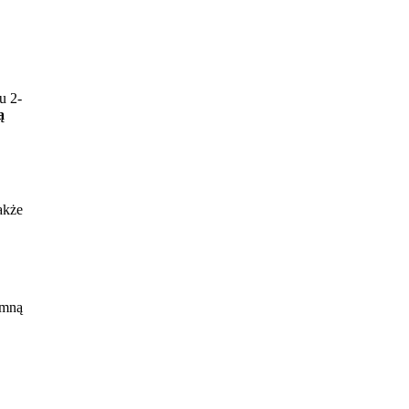
u 2-
ą
akże
ania
 mną
m.
łych
leja