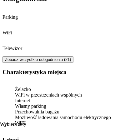
· Parking w cenie 20zł/dobę. Wymagana wcześniejsza rezerwacja ze
względu na ograniczoną liczbę miejsc.
Parking
· Na życzenie łóżeczko dziecięce (prosimy o informację przy
rezerwacji)
WiFi
Telewizor
Zobacz wszystkie udogodnienia (21)
Charakterystyka miejsca
Żelazko
WiFi w przestrzeniach wspólnych
Internet
Własny parking
Przechowalnia bagażu
Możliwość ładowania samochodu elektrycznego
WIFI
Wybierz daty
Wybierz daty
Usługi