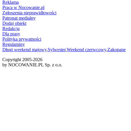
Reklama
Praca w Nocowanie.pl
Zgłoszenia nieprawidłowości
Patronat medialny
Dodaj obiekt
Redakcja
Dla prasy
Polityka prywatności
Regulaminy
Długi weekend majowy
,
Sylwester
,
Weekend czerwcowy
,
Zakopane
Copyright 2005-
2026
by NOCOWANIE.PL Sp. z o.o.