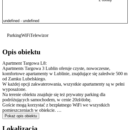
Parking
WiFi
Telewizor
Opis obiektu
Apartment Targowa L8:
Apartments Targowa 3 Lublin oferuje czyste, nowoczesne,
komfortowe apartamenty w Lublinie, znajdujące się zaledwie 500 m
od Zamku Lubelskiego.
W każdej opcji zakwaterowania, wszystkie apartamenty są w pełni
wyposażone.
Na terenie obiektu znajduje się też prywatny parking dla
podróżujących samochodem, w cenie 20zł/dobę.
Goście mogą korzystać z bezpłatnego WiFi we wszystkich
pomieszczeniach w obiekcie.
W Apartment Targowa L8 do dyspozycji Gości przygotowano
Pokaż opis obiektu
oddzielną sypialnię z dużym, wygodnym łóżkiem, z poduszkami
hipoalergicznymi oraz biurkiem do pracy.
Lokalizacja