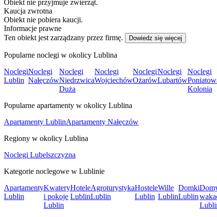
Obiekt nie przyjmuje zwierząt.
Kaucja zwrotna
Obiekt nie pobiera kaucji.
Informacje prawne
Ten obiekt jest zarządzany przez firmę.
Dowiedz się więcej
Popularne noclegi w okolicy Lublina
Noclegi
Noclegi
Noclegi
Noclegi
Noclegi
Noclegi
Noclegi
Lublin
Nałęczów
Niedrzwica
Wojciechów
Ożarów
Lubartów
Poniatow
Duża
Kolonia
Popularne apartamenty w okolicy Lublina
Apartamenty Lublin
Apartamenty Nałęczów
Regiony w okolicy Lublina
Noclegi Lubelszczyzna
Kategorie noclegowe w Lublinie
Apartamenty
Kwatery
Hotele
Agroturystyka
Hostele
Wille
Domki
Dom
Lublin
i pokoje
Lublin
Lublin
Lublin
Lublin
Lublin
waka
Lublin
Lubli