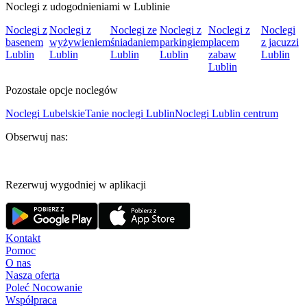
Noclegi z udogodnieniami w Lublinie
Noclegi z
Noclegi z
Noclegi ze
Noclegi z
Noclegi z
Noclegi
basenem
wyżywieniem
śniadaniem
parkingiem
placem
z jacuzzi
Lublin
Lublin
Lublin
Lublin
zabaw
Lublin
Lublin
Pozostałe opcje noclegów
Noclegi Lubelskie
Tanie noclegi Lublin
Noclegi Lublin centrum
Obserwuj nas:
Rezerwuj wygodniej w aplikacji
Kontakt
Pomoc
O nas
Nasza oferta
Poleć Nocowanie
Współpraca