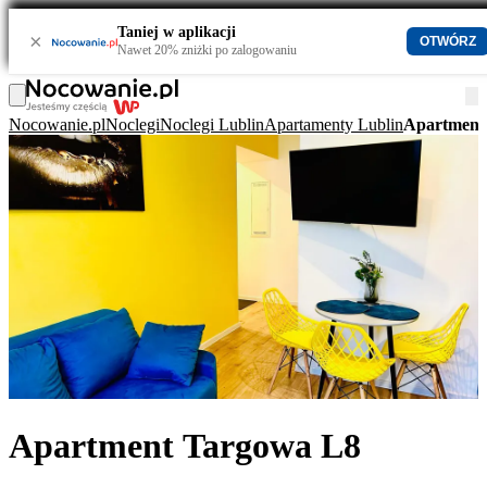
Taniej w aplikacji
×
OTWÓRZ
Nawet 20% zniżki po zalogowaniu
Nocowanie.pl
Noclegi
Noclegi Lublin
Apartamenty Lublin
Apartment
Apartment Targowa L8