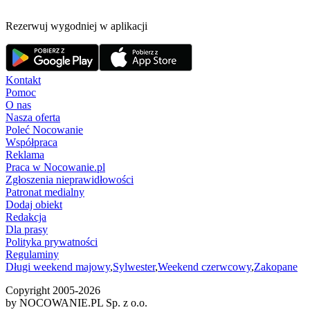
Rezerwuj wygodniej w aplikacji
Kontakt
Pomoc
O nas
Nasza oferta
Poleć Nocowanie
Współpraca
Reklama
Praca w Nocowanie.pl
Zgłoszenia nieprawidłowości
Patronat medialny
Dodaj obiekt
Redakcja
Dla prasy
Polityka prywatności
Regulaminy
Długi weekend majowy
,
Sylwester
,
Weekend czerwcowy
,
Zakopane
Copyright 2005-
2026
by NOCOWANIE.PL Sp. z o.o.