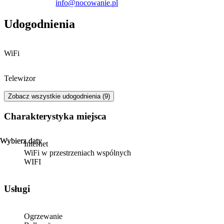
info@nocowanie.pl
Udogodnienia
WiFi
Telewizor
Zobacz wszystkie udogodnienia (9)
Charakterystyka miejsca
Wybierz daty
Wybierz daty
Internet
WiFi w przestrzeniach wspólnych
WIFI
Usługi
Ogrzewanie