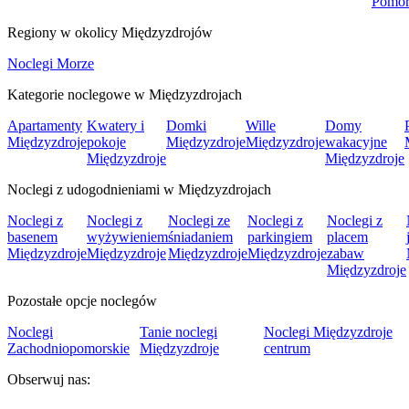
Pomor
Regiony w okolicy Międzyzdrojów
Noclegi Morze
Kategorie noclegowe w Międzyzdrojach
Apartamenty
Kwatery i
Domki
Wille
Domy
Międzyzdroje
pokoje
Międzyzdroje
Międzyzdroje
wakacyjne
Międzyzdroje
Międzyzdroje
Noclegi z udogodnieniami w Międzyzdrojach
Noclegi z
Noclegi z
Noclegi ze
Noclegi z
Noclegi z
basenem
wyżywieniem
śniadaniem
parkingiem
placem
Międzyzdroje
Międzyzdroje
Międzyzdroje
Międzyzdroje
zabaw
Międzyzdroje
Pozostałe opcje noclegów
Noclegi
Tanie noclegi
Noclegi Międzyzdroje
Zachodniopomorskie
Międzyzdroje
centrum
Obserwuj nas: