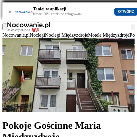
Taniej w aplikacji
×
OTWÓRZ
Nawet 20% zniżki po zalogowaniu
Nocowanie.pl
Noclegi
Noclegi Międzyzdroje
Motele Międzyzdroje
Pok
Pokoje Gościnne Maria
Międzyzdroje