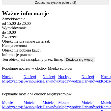
Zobacz wszystkie pokoje (2)
Ważne informacje
Zameldowanie
od 15:00
do 20:00
Wymeldowanie
do 10:00
Zwierzęta
Obiekt nie przyjmuje zwierząt.
Kaucja zwrotna
Obiekt nie pobiera kaucji.
Informacje prawne
Ten obiekt jest zarządzany przez firmę.
Dowiedz się więcej
Popularne noclegi w okolicy Międzyzdrojów
Noclegi
Noclegi
Noclegi
Noclegi
Noclegi
Nocle
Międzyzdroje
Świnoujście
Dziwnów
Międzywodzie
Dziwnówek
Kołcz
Popularne motele w okolicy Międzyzdrojów
Motele
Motele
Motele
Motele
Motele
Motel
Międzyzdroje
Świnoujście
Dziwnów
Międzywodzie
Dziwnówek
Kami