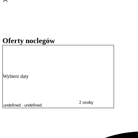
Na terenie obiektu dostępne jest
bezprzewodowe łącze internetowe 
hotelowa rozpoczyna się o godzinie 14:00 i trwa do 11:30 dnia nastę
można dokonać gotówką lub przelewem bankowym.
Oferty noclegów
Wybierz daty
2 osoby