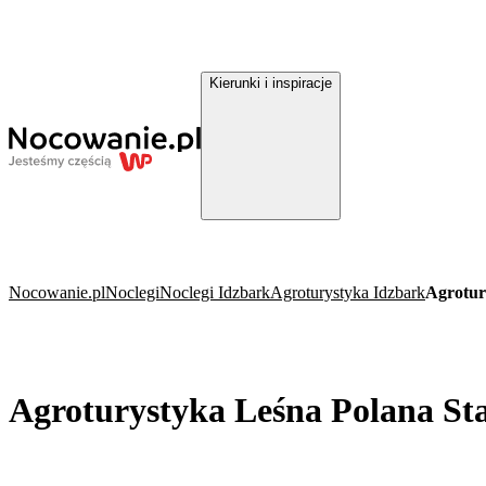
Kierunki i inspiracje
Nocowanie.pl
Noclegi
Noclegi Idzbark
Agroturystyka Idzbark
Agrotur
Agroturystyka Leśna Polana Sta