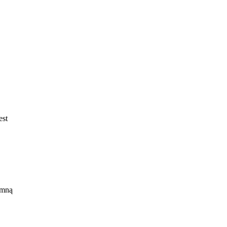
est
 mną