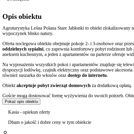
Opis obiektu
Agroturystyka Leśna Polana Stare Jabłonki to obiekt zlokalizowany 
wypoczynek blisko natury.
Oferta noclegowa obiektu obejmuje pokoje 2- i 3-osobowe oraz przes
oddzielnych sypialni
, co zapewnia komfortowy pobyt rodzinom lub
aneksem kuchennym, a jeden z apartamentów na parterze oferuje wido
Na wyposażeniu wszystkich pokoi i apartamentów znajduje się telew
dyspozycji lodówkę, czajnik elektryczny oraz podstawowe akcesoria
również suszarka do włosów oraz
dostęp do internetu
.
Obiekt
akceptuje pobyt zwierząt domowych
za dodatkową opłatą.
Goście mogą dostosować formę wyżywienia do swoich potrzeb. Obiek
śniadaniami lub w opcji z
wyżywieniem obejmującym śniadania i o
Pokaż opis obiektu
planowanie dnia i posiłków zgodnie z własnymi preferencjami.
Kasia - opiekun oferty
Położenie agroturystyki, sugerowane już samą nazwą „Leśna Polana”,
stwarza dogodne warunki do spacerów i aktywnego wypoczynku na św
Dbam o jakość i dobre ceny w tym obiekcie
wytchnienia od miejskiego zgiełku.