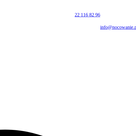
(Wi-Fi)
. Personel posługuje się językiem polskim i angielskim. Doba
pnego, a zameldowanie możliwe jest do godziny 22:00. Płatności za po
22 116 82 96
info@nocowanie.p