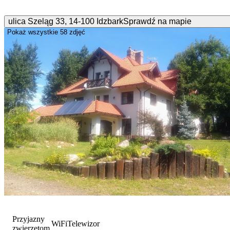
ulica Szeląg
33
,
14-100
Idzbark
Sprawdź na mapie
Pokaż wszystkie
58 zdjęć
Przyjazny
WiFi
Telewizor
zwierzętom