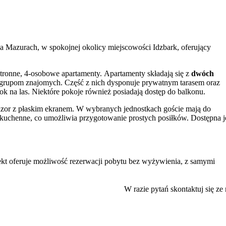
na Mazurach, w spokojnej okolicy miejscowości Idzbark, oferujący
tronne, 4-osobowe apartamenty. Apartamenty składają się z
dwóch
 grupom znajomych. Część z nich dysponuje prywatnym tarasem oraz
k na las. Niektóre pokoje również posiadają dostęp do balkonu.
izor z płaskim ekranem. W wybranych jednostkach goście mają do
 kuchenne, co umożliwia przygotowanie prostych posiłków. Dostępna j
t oferuje możliwość rezerwacji pobytu bez wyżywienia, z samymi
biadokolacje
. Elastyczność w tym zakresie pozwala na swobodne
W razie pytań skontaktuj się ze
 sprzyja relaksowi w otoczeniu mazurskiej przyrody. Bliskość lasów
ieżym powietrzu. To miejsce dla osób poszukujących ciszy i