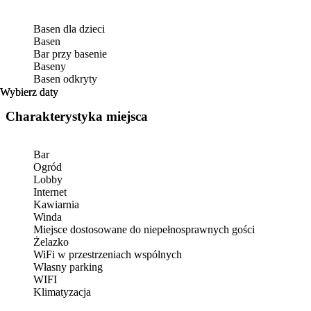
Basen dla dzieci
Basen
Bar przy basenie
Baseny
Basen odkryty
Wybierz daty
Wybierz daty
Charakterystyka miejsca
Bar
Ogród
Lobby
Internet
Kawiarnia
Winda
Miejsce dostosowane do niepełnosprawnych gości
Żelazko
WiFi w przestrzeniach wspólnych
Własny parking
WIFI
Klimatyzacja