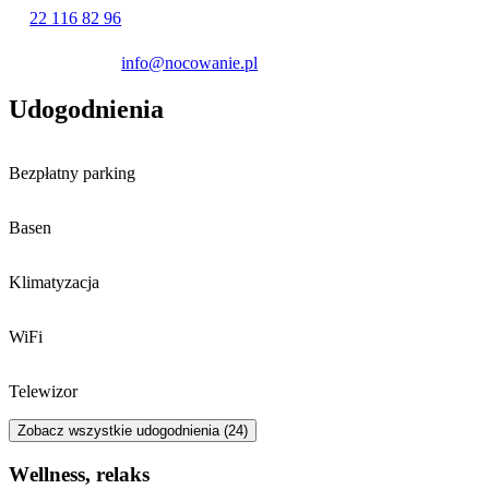
również zwrócić uwagę na zabytki, takie jak neogotycki kościół
22 116 82 96
Wniebowzięcia Najświętszej Maryi Panny oraz historyczna chata
rybacka, będąca przykładem dawnej zabudowy regionu.
info@nocowanie.pl
Udogodnienia
Bezpłatny parking
Basen
Klimatyzacja
WiFi
Telewizor
Zobacz wszystkie udogodnienia (24)
Wellness, relaks