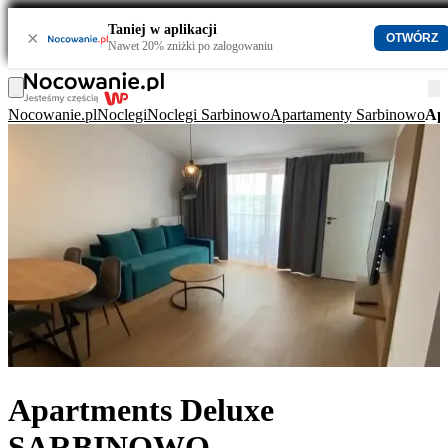
Taniej w aplikacji
×
OTWÓRZ
Nawet 20% zniżki po zalogowaniu
Nocowanie.pl
Noclegi
Noclegi Sarbinowo
Apartamenty Sarbinowo
Ap
Apartments Deluxe
SARBINOWO