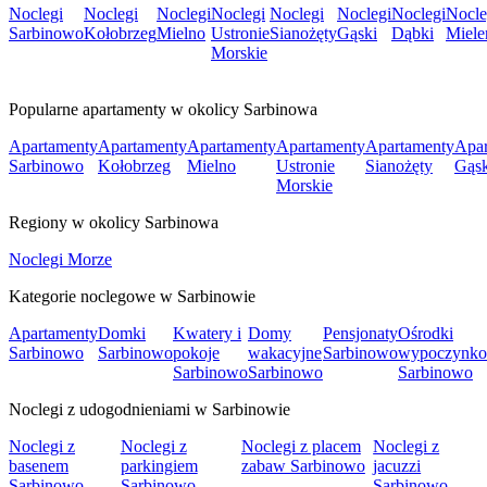
Noclegi
Noclegi
Noclegi
Noclegi
Noclegi
Noclegi
Noclegi
Nocle
Sarbinowo
Kołobrzeg
Mielno
Ustronie
Sianożęty
Gąski
Dąbki
Miele
Morskie
Popularne apartamenty w okolicy Sarbinowa
Apartamenty
Apartamenty
Apartamenty
Apartamenty
Apartamenty
Apar
Sarbinowo
Kołobrzeg
Mielno
Ustronie
Sianożęty
Gąsk
Morskie
Regiony w okolicy Sarbinowa
Noclegi Morze
Kategorie noclegowe w Sarbinowie
Apartamenty
Domki
Kwatery i
Domy
Pensjonaty
Ośrodki
Sarbinowo
Sarbinowo
pokoje
wakacyjne
Sarbinowo
wypoczynk
Sarbinowo
Sarbinowo
Sarbinowo
Noclegi z udogodnieniami w Sarbinowie
Noclegi z
Noclegi z
Noclegi z placem
Noclegi z
basenem
parkingiem
zabaw Sarbinowo
jacuzzi
Sarbinowo
Sarbinowo
Sarbinowo