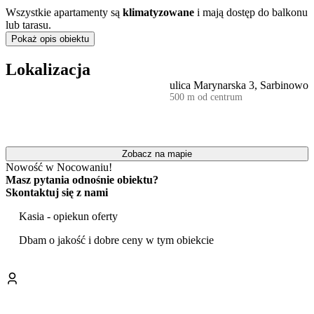
Wszystkie apartamenty są
klimatyzowane
i mają dostęp do balkonu
lub tarasu.
Pokaż opis obiektu
Na wyposażeniu znajduje się telewizor z płaskim ekranem,
bezprzewodowy internet oraz sprzęty ułatwiające codzienne
Lokalizacja
funkcjonowanie, takie jak żelazko i pralka. W aneksie kuchennym
ulica Marynarska 3, Sarbinowo
goście znajdą lodówkę, kuchenkę mikrofalową oraz czajnik
500 m od centrum
elektryczny, co umożliwia samodzielne przygotowywanie posiłków.
Centralnym punktem części rekreacyjnej jest
odkryty basen
, przy
którym funkcjonuje bar. Dla najmłodszych gości przygotowano
oddzielny
basen dla dzieci
. Teren wokół obiektu obejmuje również
Zobacz na mapie
ogród, stanowiący dodatkową przestrzeń do wypoczynku na
Nowość w Nocowaniu!
świeżym powietrzu.
Masz pytania odnośnie obiektu?
Skontaktuj się z nami
Do dyspozycji gości jest również kawiarnia, bar oraz lobby.
Budynek wyposażony jest w windę i posiada udogodnienia dla
Kasia - opiekun oferty
osób z niepełnosprawnościami. Goście mogą korzystać z
bezpłatnego,
prywatnego parkingu
.
Dbam o jakość i dobre ceny w tym obiekcie
Obiekt zlokalizowany jest przy ulicy Marynarskiej, w bliskiej
odległości od lokalnych atrakcji.
W pobliżu znajduje się
Promenada nadmorska w Sarbinowie
,
idealna na spacery, a także szeroka, piaszczysta plaża. Warto