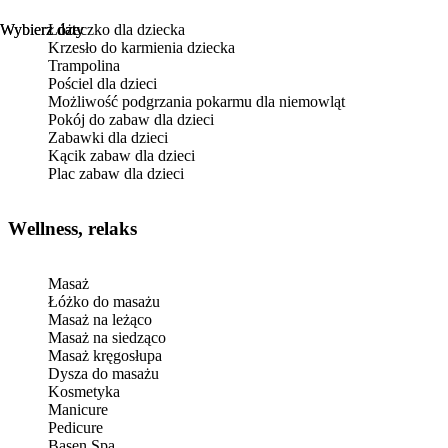
Wybierz daty
Wybierz daty
Łóżeczko dla dziecka
Krzesło do karmienia dziecka
Trampolina
Pościel dla dzieci
Możliwość podgrzania pokarmu dla niemowląt
Pokój do zabaw dla dzieci
Zabawki dla dzieci
Kącik zabaw dla dzieci
Plac zabaw dla dzieci
Wellness, relaks
Masaż
Łóżko do masażu
Masaż na leżąco
Masaż na siedząco
Masaż kręgosłupa
Dysza do masażu
Kosmetyka
Manicure
Pedicure
Basen Spa