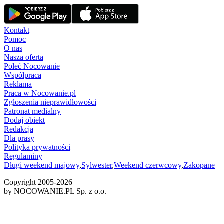
Kontakt
Pomoc
O nas
Nasza oferta
Poleć Nocowanie
Współpraca
Reklama
Praca w Nocowanie.pl
Zgłoszenia nieprawidłowości
Patronat medialny
Dodaj obiekt
Redakcja
Dla prasy
Polityka prywatności
Regulaminy
Długi weekend majowy
,
Sylwester
,
Weekend czerwcowy
,
Zakopane
Copyright 2005-
2026
by NOCOWANIE.PL Sp. z o.o.