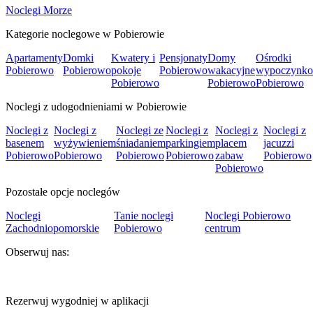
Noclegi Morze
Kategorie noclegowe w Pobierowie
Apartamenty
Domki
Kwatery i
Pensjonaty
Domy
Ośrodki
Pobierowo
Pobierowo
pokoje
Pobierowo
wakacyjne
wypoczynk
Pobierowo
Pobierowo
Pobierowo
Noclegi z udogodnieniami w Pobierowie
Noclegi z
Noclegi z
Noclegi ze
Noclegi z
Noclegi z
Noclegi z
basenem
wyżywieniem
śniadaniem
parkingiem
placem
jacuzzi
Pobierowo
Pobierowo
Pobierowo
Pobierowo
zabaw
Pobierowo
Pobierowo
Pozostałe opcje noclegów
Noclegi
Tanie noclegi
Noclegi Pobierowo
Zachodniopomorskie
Pobierowo
centrum
Obserwuj nas:
Rezerwuj wygodniej w aplikacji