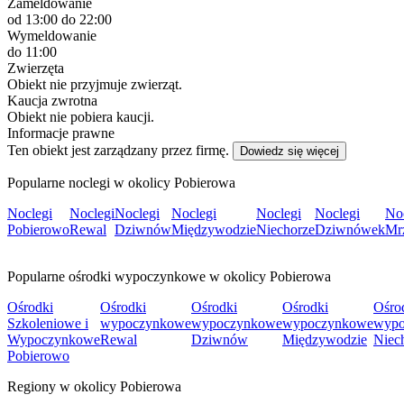
Zameldowanie
od 13:00
do 22:00
Wymeldowanie
do 11:00
Zwierzęta
Obiekt nie przyjmuje zwierząt.
Kaucja zwrotna
Obiekt nie pobiera kaucji.
Informacje prawne
Ten obiekt jest zarządzany przez firmę.
Dowiedz się więcej
Popularne noclegi w okolicy Pobierowa
Noclegi
Noclegi
Noclegi
Noclegi
Noclegi
Noclegi
No
Pobierowo
Rewal
Dziwnów
Międzywodzie
Niechorze
Dziwnówek
Mr
Popularne ośrodki wypoczynkowe w okolicy Pobierowa
Ośrodki
Ośrodki
Ośrodki
Ośrodki
Ośro
Szkoleniowe i
wypoczynkowe
wypoczynkowe
wypoczynkowe
wypo
Wypoczynkowe
Rewal
Dziwnów
Międzywodzie
Niec
Pobierowo
Regiony w okolicy Pobierowa