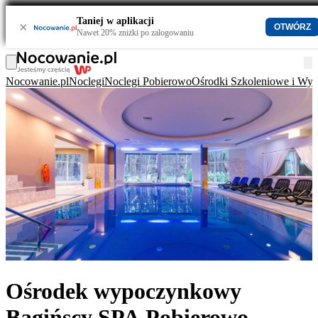
Taniej w aplikacji
×
OTWÓRZ
Nawet 20% zniżki po zalogowaniu
Nocowanie.pl
Noclegi
Noclegi Pobierowo
Ośrodki Szkoleniowe i Wy
Ośrodek wypoczynkowy
Bagińscy SPA Pobierowo