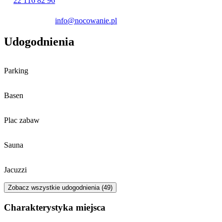
22 116 82 96
Goście podróżujący samochodem mogą skorzystać z płatnego
info@nocowanie.pl
parkingu na terenie posesji. Obiekt zapewnia także przechowalnię
bagażu oraz ogólnodostępne żelazko.
Udogodnienia
Parking
Basen
Plac zabaw
Sauna
Jacuzzi
Zobacz wszystkie udogodnienia (49)
Charakterystyka miejsca