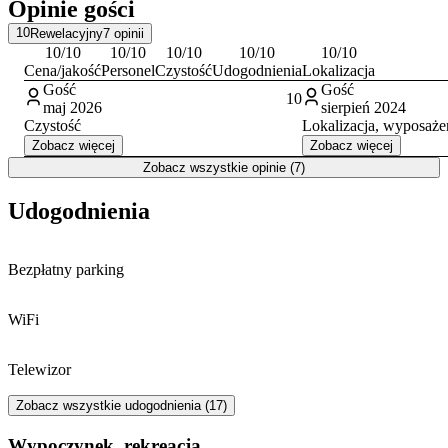
Opinie gości
Minieuroland Parku Miniatur
, gdzie można podziwiać modele
słynnych budowli. Okolica sprzyja również pieszym wędrówkom
10
Rewelacyjny
7
opinii
po szlakach Sudetów.
10
/10
10
/10
10
/10
10
/10
10
/10
Cena/jakość
Personel
Czystość
Udogodnienia
Lokalizacja
Gość
Gość
10
maj 2026
sierpień 2024
Czystość
Lokalizacja, wyposażen
Zobacz więcej
Zobacz więcej
Zobacz wszystkie opinie (7)
Udogodnienia
Bezpłatny parking
WiFi
Telewizor
Zobacz wszystkie udogodnienia (17)
Wypoczynek, rekreacja