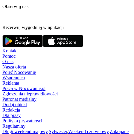
Obserwuj nas:
Rezerwuj wygodniej w aplikacji
Kontakt
Pomoc
O nas
Nasza oferta
Poleć Nocowanie
Współpraca
Reklama
Praca w Nocowanie.pl
Zgłoszenia nieprawidłowości
Patronat medialny
Dodaj obiekt
Redakcja
Dla prasy
Polityka prywatności
Regulaminy
Długi weekend majowy
,
Sylwester
,
Weekend czerwcowy
,
Zakopane