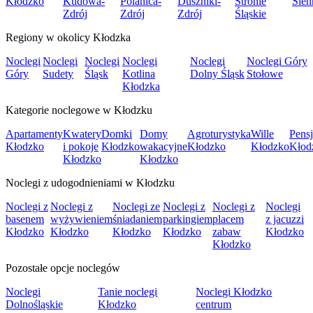
Kłodzko
Kudowa-
Polanica-
Duszniki-
Stronie
Sien
Zdrój
Zdrój
Zdrój
Śląskie
Regiony w okolicy Kłodzka
Noclegi
Noclegi
Noclegi
Noclegi
Noclegi
Noclegi Góry
Góry
Sudety
Śląsk
Kotlina
Dolny Śląsk
Stołowe
Kłodzka
Kategorie noclegowe w Kłodzku
Apartamenty
Kwatery
Domki
Domy
Agroturystyka
Wille
Pens
Kłodzko
i pokoje
Kłodzko
wakacyjne
Kłodzko
Kłodzko
Kłod
Kłodzko
Kłodzko
Noclegi z udogodnieniami w Kłodzku
Noclegi z
Noclegi z
Noclegi ze
Noclegi z
Noclegi z
Noclegi
basenem
wyżywieniem
śniadaniem
parkingiem
placem
z jacuzzi
Kłodzko
Kłodzko
Kłodzko
Kłodzko
zabaw
Kłodzko
Kłodzko
Pozostałe opcje noclegów
Noclegi
Tanie noclegi
Noclegi Kłodzko
Dolnośląskie
Kłodzko
centrum