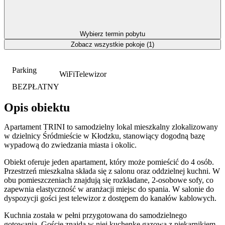
Wybierz termin pobytu
Zobacz wszystkie pokoje (1)
Parking
WiFi
Telewizor
BEZPŁATNY
Opis obiektu
Apartament TRINI to samodzielny lokal mieszkalny zlokalizowany
w dzielnicy Śródmieście w Kłodzku, stanowiący dogodną bazę
wypadową do zwiedzania miasta i okolic.
Obiekt oferuje jeden apartament, który może pomieścić do 4 osób.
Przestrzeń mieszkalna składa się z salonu oraz oddzielnej kuchni. W
obu pomieszczeniach znajdują się rozkładane, 2-osobowe sofy, co
zapewnia elastyczność w aranżacji miejsc do spania. W salonie do
dyspozycji gości jest telewizor z dostępem do kanałów kablowych.
Kuchnia została w pełni przygotowana do samodzielnego
gotowania. Goście znajdą w niej kuchenkę gazową z piekarnikiem