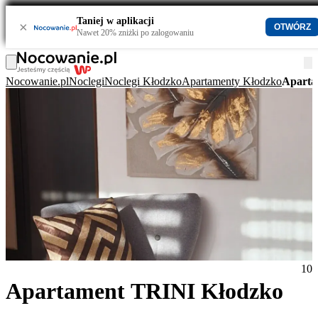
Taniej w aplikacji
×
OTWÓRZ
Nawet 20% zniżki po zalogowaniu
Nocowanie.pl
Noclegi
Noclegi Kłodzko
Apartamenty Kłodzko
Aparta
10
Apartament TRINI Kłodzko