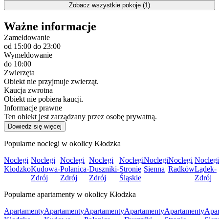
Zobacz wszystkie pokoje (1)
Ważne informacje
Zameldowanie
od 15:00
do 23:00
Wymeldowanie
do 10:00
Zwierzęta
Obiekt nie przyjmuje zwierząt.
Kaucja zwrotna
Obiekt nie pobiera kaucji.
Informacje prawne
Ten obiekt jest zarządzany przez osobę prywatną.
Dowiedz się więcej
Popularne noclegi w okolicy Kłodzka
Noclegi
Noclegi
Noclegi
Noclegi
Noclegi
Noclegi
Noclegi
Noclegi
Kłodzko
Kudowa-
Polanica-
Duszniki-
Stronie
Sienna
Radków
Lądek-
Zdrój
Zdrój
Zdrój
Śląskie
Zdrój
Popularne apartamenty w okolicy Kłodzka
Apartamenty
Apartamenty
Apartamenty
Apartamenty
Apartamenty
Apar