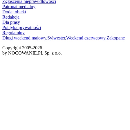
Zgłoszenia nieprawidłowości
Patronat medialny
Dodaj obiekt
Redakcja
Dla prasy
Polityka prywatności
Regulaminy
Długi weekend majowy
,
Sylwester
,
Weekend czerwcowy
,
Zakopane
Copyright 2005-
2026
by NOCOWANIE.PL Sp. z o.o.