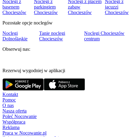
Noclegi z
Noclegi z
Noclegi z placem
Noclegi z
basenem
parkingiem
zabaw
jacuzzi
Chocieszów
Chocieszów
Chocieszów
Chocieszów
Pozostałe opcje noclegów
Noclegi
Tanie noclegi
Noclegi Chocieszów
Dolnośląskie
Chocieszów
centrum
Obserwuj nas:
Rezerwuj wygodniej w aplikacji
Kontakt
Pomoc
O nas
Nasza oferta
Poleć Nocowanie
Współpraca
Reklama
Praca w Nocowanie.pl