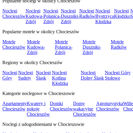
Popularne noclegi w okolicy Chocieszów
Noclegi
Noclegi
Noclegi
Noclegi
Noclegi
Noclegi
Noclegi
N
Chocieszów
Kudowa-
Polanica-
Duszniki-
Radków
Bystrzyca
Kłodzko
S
Zdrój
Zdrój
Zdrój
Kłodzka
Popularne motele w okolicy Chocieszów
Motele
Motele
Motele
Motele
Motele
Chocieszów
Kudowa-
Polanica-
Duszniki-
Radków
Zdrój
Zdrój
Zdrój
Regiony w okolicy Chocieszów
Noclegi
Noclegi
Noclegi
Noclegi
Noclegi
Noclegi Góry
Góry
Sudety
Śląsk
Kotlina
Dolny Śląsk
Stołowe
Kłodzka
Kategorie noclegowe w Chocieszowie
Apartamenty
Kwatery i
Domki
Domy
Agroturystyka
Wille
Chocieszów
pokoje
Chocieszów
wakacyjne
Chocieszów
Choc
Chocieszów
Chocieszów
Noclegi z udogodnieniami w Chocieszowie