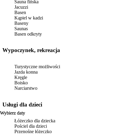
Sauna fińska
Jacuzzi
Basen
Kąpiel w kadzi
Baseny
Saunas
Basen odkryty
Wypoczynek, rekreacja
Turystyczne możliwości
Jazda konna
Kręgle
Boisko
Narciarstwo
usługi dla dzieci
Wybierz daty
Wybierz daty
Łóżeczko dla dziecka
Pościel dla dzieci
Przenośne łóżeczko