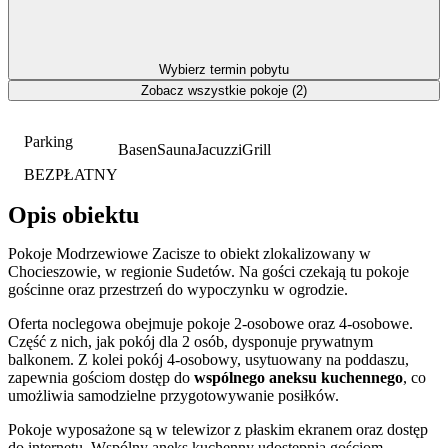
Wybierz termin pobytu
Zobacz wszystkie pokoje (2)
Parking
Basen
Sauna
Jacuzzi
Grill
BEZPŁATNY
Opis obiektu
Pokoje Modrzewiowe Zacisze to obiekt zlokalizowany w
Chocieszowie, w regionie Sudetów. Na gości czekają tu pokoje
gościnne oraz przestrzeń do wypoczynku w ogrodzie.
Oferta noclegowa obejmuje pokoje 2-osobowe oraz 4-osobowe.
Część z nich, jak pokój dla 2 osób, dysponuje prywatnym
balkonem. Z kolei pokój 4-osobowy, usytuowany na poddaszu,
zapewnia gościom dostęp do
wspólnego aneksu kuchennego
, co
umożliwia samodzielne przygotowywanie posiłków.
Pokoje wyposażone są w telewizor z płaskim ekranem oraz dostęp
do internetu. Wspólny aneks kuchenny udostępnia gościom