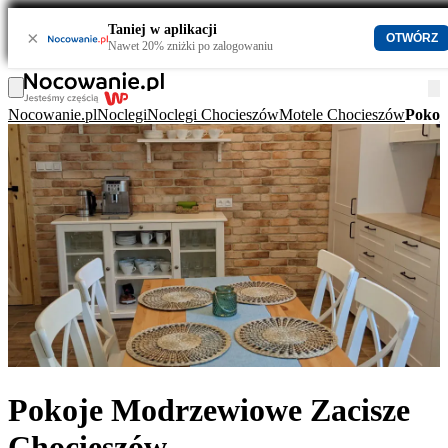
Taniej w aplikacji
×
OTWÓRZ
Nawet 20% zniżki po zalogowaniu
Nocowanie.pl
Noclegi
Noclegi Chocieszów
Motele Chocieszów
Pokoj
Pokoje Modrzewiowe Zacisze
Chocieszów