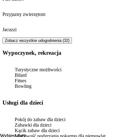
Przyjazny zwierzętom
Jacuzzi
Zobacz wszystkie udogodnienia (32)
Wypoczynek, rekreacja
Turystyczne możliwości
Bilard
Fitnes
Bowling
usługi dla dzieci
Pokój do zabaw dla dzieci
Zabawki dla dzieci
Kącik zabaw dla dzieci
Wybierz daty
Wybierz daty
Możliwość podgrzania pokarmu dla niemowląt