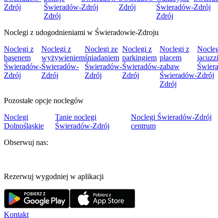
Zdrój
Świeradów-
Zdrój
Zdrój
Świeradów-
Zdrój
Zdrój
Zdrój
Noclegi z udogodnieniami w Świeradowie-Zdroju
Noclegi z
Noclegi z
Noclegi ze
Noclegi z
Noclegi z
Nocleg
basenem
wyżywieniem
śniadaniem
parkingiem
placem
jacuzz
Świeradów-
Świeradów-
Świeradów-
Świeradów-
zabaw
Świer
Zdrój
Zdrój
Zdrój
Zdrój
Świeradów-
Zdrój
Zdrój
Pozostałe opcje noclegów
Noclegi
Tanie noclegi
Noclegi Świeradów-Zdrój
Dolnośląskie
Świeradów-Zdrój
centrum
Obserwuj nas:
Rezerwuj wygodniej w aplikacji
Kontakt