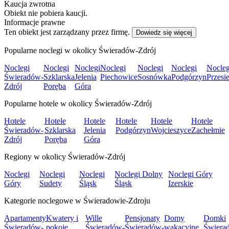
Kaucja zwrotna
Obiekt nie pobiera kaucji.
Informacje prawne
Ten obiekt jest zarządzany przez firmę.
Dowiedz się więcej
Popularne noclegi w okolicy Świeradów-Zdrój
Noclegi
Noclegi
Noclegi
Noclegi
Noclegi
Noclegi
Nocleg
Świeradów-
Szklarska
Jelenia
Piechowice
Sosnówka
Podgórzyn
Przesi
Zdrój
Poręba
Góra
Popularne hotele w okolicy Świeradów-Zdrój
Hotele
Hotele
Hotele
Hotele
Hotele
Hotele
Świeradów-
Szklarska
Jelenia
Podgórzyn
Wojcieszyce
Zachełmie
Zdrój
Poręba
Góra
Regiony w okolicy Świeradów-Zdrój
Noclegi
Noclegi
Noclegi
Noclegi Dolny
Noclegi Góry
Góry
Sudety
Śląsk
Śląsk
Izerskie
Kategorie noclegowe w Świeradowie-Zdroju
Apartamenty
Kwatery i
Wille
Pensjonaty
Domy
Domki
Świeradów-
pokoje
Świeradów-
Świeradów-
wakacyjne
Świera