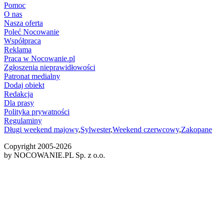
Pomoc
O nas
Nasza oferta
Poleć Nocowanie
Współpraca
Reklama
Praca w Nocowanie.pl
Zgłoszenia nieprawidłowości
Patronat medialny
Dodaj obiekt
Redakcja
Dla prasy
Polityka prywatności
Regulaminy
Długi weekend majowy
,
Sylwester
,
Weekend czerwcowy
,
Zakopane
Copyright 2005-
2026
by NOCOWANIE.PL Sp. z o.o.