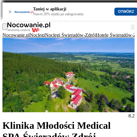
Taniej w aplikacji
×
OTWÓRZ
Nawet 20% zniżki po zalogowaniu
Nocowanie.pl
Noclegi
Noclegi Świeradów-Zdrój
Hotele Świeradów-Z
8.2
Klinika Młodości Medical
SPA Świeradów Zdrój