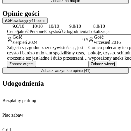
Zobacz na mapie
Kołobrzeski Skansen Morski, będący oddziałem Muzeum Oręża
Polskiego.
Opinie gości
9.5
Rewelacyjny
41
opinii
9.6
/10
10
/10
10
/10
9.8
/10
8.8
/10
Cena/jakość
Personel
Czystość
Udogodnienia
Lokalizacja
Gość
Gość
9.5
sierpień 2024
wrzesień 2016
Zdjęcia są zgodne z rzeczywistością , jest
Gorąco polecamy ten 
czysto i bardzo miło tam spędziliśmy czas,
pokoje, czysto. schlud
otoczenie też jest ładne i dużo przestrzeni.
wyposażony aneks kuc
Brakuje tam basenu, jest tak ładnie ułożony
zadbany ogród, fajne mi
Zobacz więcej
Zobacz więcej
i otoczenie tylko czeka na basen.
parking, dobry dojazd
Zobacz wszystkie opinie (41)
w końcówce sierpnia i
;D
Udogodnienia
Bezpłatny parking
Plac zabaw
Grill