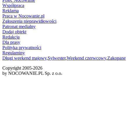
Poleć Nocowanie
Współpraca
Reklama
Praca w Nocowanie.pl
Zgłoszenia nieprawidłowości
Patronat medialny
Dodaj obiekt
Redakcja
Dla prasy
Polityka prywatności
Regulaminy
Długi weekend majowy
,
Sylwester
,
Weekend czerwcowy
,
Zakopane
Copyright 2005-
2026
by NOCOWANIE.PL Sp. z o.o.