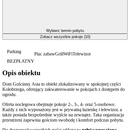
Wybierz termin pobytu
Zobacz wszystkie pokoje (10)
Parking
Plac zabaw
Grill
WiFi
Telewizor
BEZPŁATNY
Opis obiektu
Dom Gościnny Asia to obiekt zlokalizowany w spokojnej części
Kołobrzegu, oferujący zakwaterowanie w pokojach z dostępem do
ogrodu.
Oferta noclegowa obejmuje pokoje 2-, 3-, 4- oraz 5-osobowe.
Każdy z nich wyposażony jest w prywatną łazienkę i telewizor, a
także posiada bezpośrednie wyjście na zewnątrz. Taka organizacja
przestrzeni zapewnia gościom swobodę i komfort podczas pobytu.
Do dyspozycji wszystkich gości oddano
w pełni wyposażoną