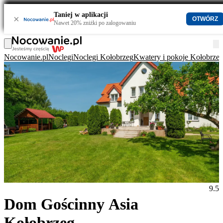
Taniej w aplikacji
×
OTWÓRZ
Nawet 20% zniżki po zalogowaniu
Nocowanie.pl
Noclegi
Noclegi Kołobrzeg
Kwatery i pokoje Kołobrze
9.5
Dom Gościnny Asia
Kołobrzeg