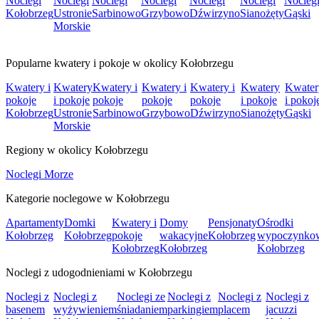
Noclegi
Noclegi
Noclegi
Noclegi
Noclegi
Noclegi
Nocleg
Kołobrzeg
Ustronie
Sarbinowo
Grzybowo
Dźwirzyno
Sianożęty
Gąski
Morskie
Popularne kwatery i pokoje w okolicy Kołobrzegu
Kwatery i
Kwatery
Kwatery i
Kwatery i
Kwatery i
Kwatery
Kwater
pokoje
i pokoje
pokoje
pokoje
pokoje
i pokoje
i pokoj
Kołobrzeg
Ustronie
Sarbinowo
Grzybowo
Dźwirzyno
Sianożęty
Gąski
Morskie
Regiony w okolicy Kołobrzegu
Noclegi Morze
Kategorie noclegowe w Kołobrzegu
Apartamenty
Domki
Kwatery i
Domy
Pensjonaty
Ośrodki
Kołobrzeg
Kołobrzeg
pokoje
wakacyjne
Kołobrzeg
wypoczynko
Kołobrzeg
Kołobrzeg
Kołobrzeg
Noclegi z udogodnieniami w Kołobrzegu
Noclegi z
Noclegi z
Noclegi ze
Noclegi z
Noclegi z
Noclegi z
basenem
wyżywieniem
śniadaniem
parkingiem
placem
jacuzzi