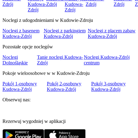
Zdrój
Kudowa-
Zdrój
Kudowa-
Zdrój
Zdrój
Z
Zdrój
Zdrój
Noclegi z udogodnieniami w Kudowie-Zdroju
Noclegi z basenem
Noclegi z parkingiem
Noclegi z placem zabaw
Kudowa-Zdrój
Kudowa-Zdrój
Kudowa-Zdrój
Pozostałe opcje noclegów
Noclegi
Tanie noclegi Kudowa-
Noclegi Kudowa-Zdrój
Dolnośląskie
Zdrój
centrum
Pokoje wieloosobowe w w Kudowie-Zdroju
Pokój 1-osobowy
Pokój 2-osobowy
Pokój 3-osobowy
Kudowa-Zdrój
Kudowa-Zdrój
Kudowa-Zdrój
Obserwuj nas:
Rezerwuj wygodniej w aplikacji