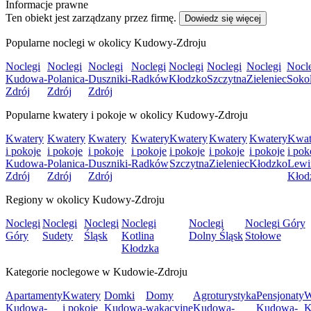
Informacje prawne
Ten obiekt jest zarządzany przez firmę.
Dowiedz się więcej
Popularne noclegi w okolicy Kudowy-Zdroju
Noclegi
Noclegi
Noclegi
Noclegi
Noclegi
Noclegi
Noclegi
Nocl
Kudowa-
Polanica-
Duszniki-
Radków
Kłodzko
Szczytna
Zieleniec
Soko
Zdrój
Zdrój
Zdrój
Popularne kwatery i pokoje w okolicy Kudowy-Zdroju
Kwatery
Kwatery
Kwatery
Kwatery
Kwatery
Kwatery
Kwatery
Kwat
i pokoje
i pokoje
i pokoje
i pokoje
i pokoje
i pokoje
i pokoje
i pok
Kudowa-
Polanica-
Duszniki-
Radków
Szczytna
Zieleniec
Kłodzko
Lewi
Zdrój
Zdrój
Zdrój
Kłod
Regiony w okolicy Kudowy-Zdroju
Noclegi
Noclegi
Noclegi
Noclegi
Noclegi
Noclegi Góry
Góry
Sudety
Śląsk
Kotlina
Dolny Śląsk
Stołowe
Kłodzka
Kategorie noclegowe w Kudowie-Zdroju
Apartamenty
Kwatery
Domki
Domy
Agroturystyka
Pensjonaty
W
Kudowa-
i pokoje
Kudowa-
wakacyjne
Kudowa-
Kudowa-
K