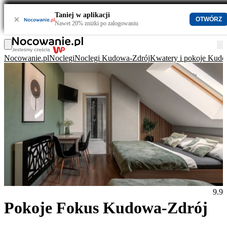
Taniej w aplikacji
×
OTWÓRZ
Nawet 20% zniżki po zalogowaniu
Nocowanie.pl
Noclegi
Noclegi Kudowa-Zdrój
Kwatery i pokoje Kudo
9.9
Pokoje Fokus Kudowa-Zdrój