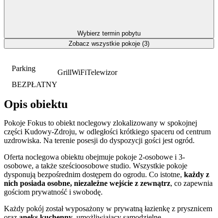
Wybierz termin pobytu
Zobacz wszystkie pokoje (3)
Parking
Grill
WiFi
Telewizor
BEZPŁATNY
Opis obiektu
Pokoje Fokus to obiekt noclegowy zlokalizowany w spokojnej
części Kudowy-Zdroju, w odległości krótkiego spaceru od centrum
uzdrowiska. Na terenie posesji do dyspozycji gości jest ogród.
Oferta noclegowa obiektu obejmuje pokoje 2-osobowe i 3-
osobowe, a także sześcioosobowe studio. Wszystkie pokoje
dysponują bezpośrednim dostępem do ogrodu. Co istotne,
każdy z
nich posiada osobne, niezależne wejście z zewnątrz
, co zapewnia
gościom prywatność i swobodę.
Każdy pokój został wyposażony w prywatną łazienkę z prysznicem
oraz
aneks kuchenny
, umożliwiający samodzielne