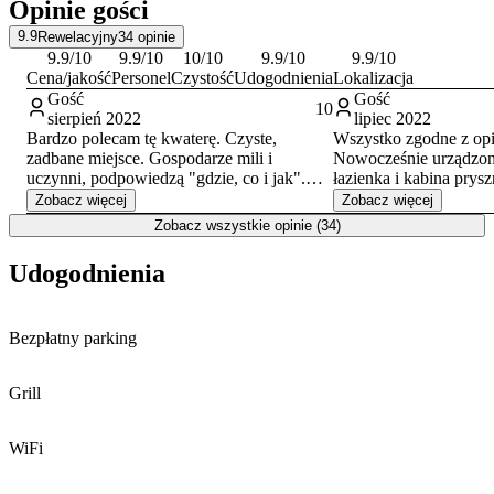
Opinie gości
9.9
Rewelacyjny
34
opinie
9.9
/10
9.9
/10
10
/10
9.9
/10
9.9
/10
Cena/jakość
Personel
Czystość
Udogodnienia
Lokalizacja
Gość
Gość
10
sierpień 2022
lipiec 2022
Bardzo polecam tę kwaterę. Czyste,
Wszystko zgodne z opi
zadbane miejsce. Gospodarze mili i
Nowocześnie urządzo
uczynni, podpowiedzą "gdzie, co i jak".
łazienka i kabina prys
Szczególnie poleciłbym to miejsce dla
ręczniki. Wiatrak w po
Zobacz więcej
Zobacz więcej
rodzin z dziećmi (nawet 3-4) w opcji jaką
wygodne łóżka i przytu
Zobacz wszystkie opinie (34)
wykorzystałem ze swoja rodziną czyli 2
altanka ogrodowa. Cich
pokoje na piętrze + kuchnia. Każda rodzina
Bardzo miły i kulturaln
Udogodnienia
godne polecenia 🙂
doceni fakt posiadania 2 łazienek😉 Warto
było przejechać ponad 700 km aby tam
wypocząć.
Bezpłatny parking
Grill
WiFi