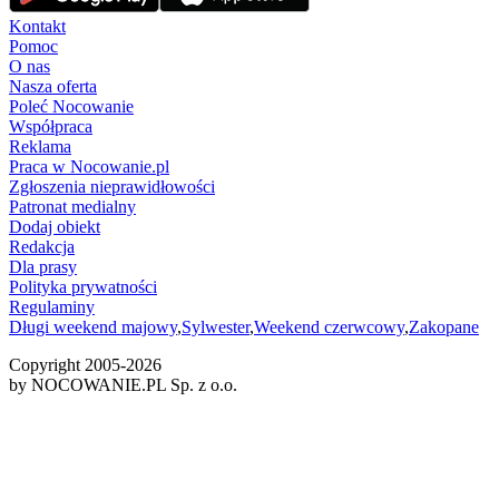
Kontakt
Pomoc
O nas
Nasza oferta
Poleć Nocowanie
Współpraca
Reklama
Praca w Nocowanie.pl
Zgłoszenia nieprawidłowości
Patronat medialny
Dodaj obiekt
Redakcja
Dla prasy
Polityka prywatności
Regulaminy
Długi weekend majowy
,
Sylwester
,
Weekend czerwcowy
,
Zakopane
Copyright 2005-
2026
by NOCOWANIE.PL Sp. z o.o.