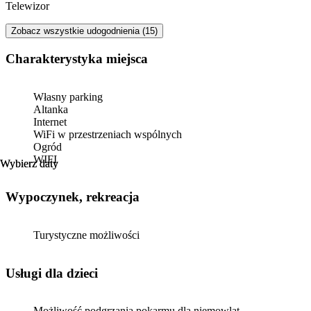
Telewizor
Zobacz wszystkie udogodnienia (15)
Charakterystyka miejsca
Własny parking
Altanka
Internet
WiFi w przestrzeniach wspólnych
Ogród
WIFI
Wybierz daty
Wybierz daty
Wypoczynek, rekreacja
Turystyczne możliwości
usługi dla dzieci
Możliwość podgrzania pokarmu dla niemowląt