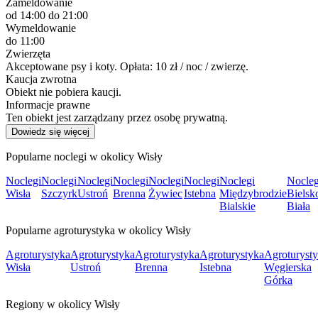
Zameldowanie
od 14:00
do 21:00
Wymeldowanie
do 11:00
Zwierzęta
Akceptowane psy i koty. Opłata: 10 zł / noc / zwierzę.
Kaucja zwrotna
Obiekt nie pobiera kaucji.
Informacje prawne
Ten obiekt jest zarządzany przez osobę prywatną.
Dowiedz się więcej
Popularne noclegi w okolicy Wisły
Noclegi
Noclegi
Noclegi
Noclegi
Noclegi
Noclegi
Noclegi
Nocleg
Wisła
Szczyrk
Ustroń
Brenna
Żywiec
Istebna
Międzybrodzie
Bielsk
Bialskie
Biała
Popularne agroturystyka w okolicy Wisły
Agroturystyka
Agroturystyka
Agroturystyka
Agroturystyka
Agroturyst
Wisła
Ustroń
Brenna
Istebna
Węgierska
Górka
Regiony w okolicy Wisły