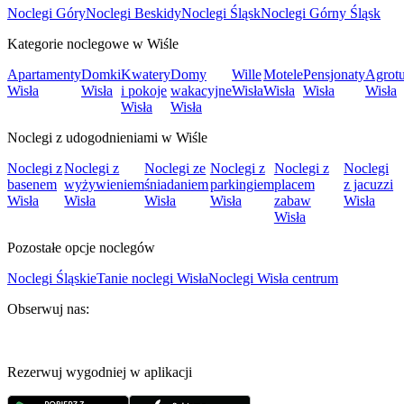
Noclegi Góry
Noclegi Beskidy
Noclegi Śląsk
Noclegi Górny Śląsk
Kategorie noclegowe w Wiśle
Apartamenty
Domki
Kwatery
Domy
Wille
Motele
Pensjonaty
Agrotu
Wisła
Wisła
i pokoje
wakacyjne
Wisła
Wisła
Wisła
Wisła
Wisła
Wisła
Noclegi z udogodnieniami w Wiśle
Noclegi z
Noclegi z
Noclegi ze
Noclegi z
Noclegi z
Noclegi
basenem
wyżywieniem
śniadaniem
parkingiem
placem
z jacuzzi
Wisła
Wisła
Wisła
Wisła
zabaw
Wisła
Wisła
Pozostałe opcje noclegów
Noclegi Śląskie
Tanie noclegi Wisła
Noclegi Wisła centrum
Obserwuj nas:
Rezerwuj wygodniej w aplikacji