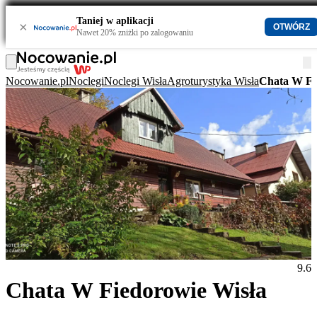
Taniej w aplikacji
×
OTWÓRZ
Nawet 20% zniżki po zalogowaniu
Nocowanie.pl
Noclegi
Noclegi Wisła
Agroturystyka Wisła
Chata W Fi
9.6
Chata W Fiedorowie Wisła