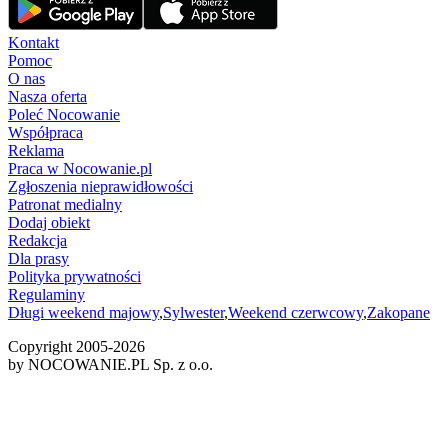
Kontakt
Pomoc
O nas
Nasza oferta
Poleć Nocowanie
Współpraca
Reklama
Praca w Nocowanie.pl
Zgłoszenia nieprawidłowości
Patronat medialny
Dodaj obiekt
Redakcja
Dla prasy
Polityka prywatności
Regulaminy
Długi weekend majowy
,
Sylwester
,
Weekend czerwcowy
,
Zakopane
Copyright 2005-
2026
by NOCOWANIE.PL Sp. z o.o.