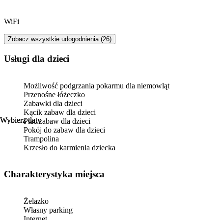
WiFi
Zobacz wszystkie udogodnienia (26)
usługi dla dzieci
Możliwość podgrzania pokarmu dla niemowląt
Przenośne łóżeczko
Zabawki dla dzieci
Kącik zabaw dla dzieci
Wybierz daty
Wybierz daty
Plac zabaw dla dzieci
Pokój do zabaw dla dzieci
Trampolina
Krzesło do karmienia dziecka
Charakterystyka miejsca
Żelazko
Własny parking
Internet