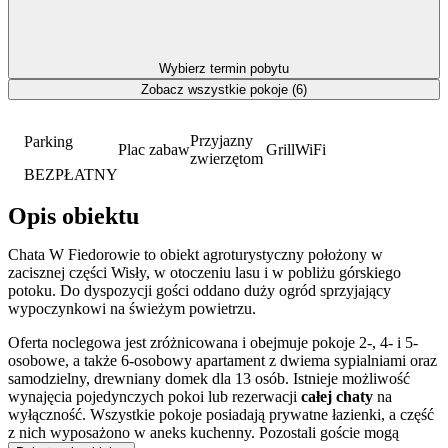
Wybierz termin pobytu
Zobacz wszystkie pokoje (6)
Przyjazny
Parking
Plac zabaw
Grill
WiFi
zwierzętom
BEZPŁATNY
Opis obiektu
Chata W Fiedorowie to obiekt agroturystyczny położony w
zacisznej części Wisły, w otoczeniu lasu i w pobliżu górskiego
potoku. Do dyspozycji gości oddano duży ogród sprzyjający
wypoczynkowi na świeżym powietrzu.
Oferta noclegowa jest zróżnicowana i obejmuje pokoje 2-, 4- i 5-
osobowe, a także 6-osobowy apartament z dwiema sypialniami oraz
samodzielny, drewniany domek dla 13 osób. Istnieje możliwość
wynajęcia pojedynczych pokoi lub rezerwacji
całej chaty
na
wyłączność. Wszystkie pokoje posiadają prywatne łazienki, a część
z nich wyposażono w aneks kuchenny. Pozostali goście mogą