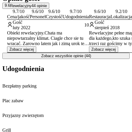
im. Adama Małysza, Rezydencja Prezydenta RP Zamek w Wiśle
9.6
Rewelacyjny
44
opinie
oraz Zapora na Jeziorze Czerniańskim. Warto również odwiedzić
9.7
/10
9.6
/10
9.6
/10
9.7
/10
9.6
/10
9.2
/10
Galerię Sportowych Trofeów Adama Małysza oraz malowniczy
Cena/jakość
Personel
Czystość
Udogodnienia
Restauracja
Lokalizacja
wodospad na potoku Malinka.
Gość
Gość
10
luty 2022
sierpień 2018
Obiekt rewelacyjny.Chata ma
Rewelacyjne pełne magi
niepowtarzalny klimat. Ciagle chce sie tu
dla każdego,kto szuka 
wracać. Zarowno latem jak i zimą urok tego
trzeci raz gościmy w 
miejsca zachwyca. Właściciele cudownie.
zakątku wraz z dziećmi 
Zobacz więcej
Zobacz więcej
Nie ingerują w prywatność gości. Wszelkie
idealnie.Wspaniała kuc
Zobacz wszystkie opinie (44)
udogodnienia na miejscu. Polecam w 100%
dzieci,czyściutko i pi
polecam.
Udogodnienia
Bezpłatny parking
Plac zabaw
Przyjazny zwierzętom
Grill