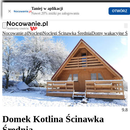
Taniej w aplikacji
×
OTWÓRZ
Nawet 20% zniżki po zalogowaniu
Nocowanie.pl
Noclegi
Noclegi Ścinawka Średnia
Domy wakacyjne Śc
9.8
Domek Kotlina Ścinawka
Średnia