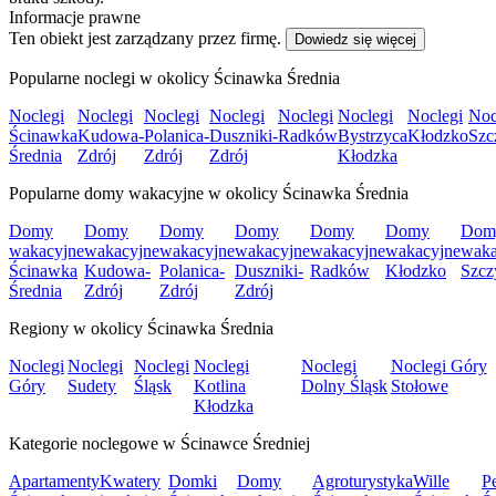
Informacje prawne
Ten obiekt jest zarządzany przez firmę.
Dowiedz się więcej
Popularne noclegi w okolicy Ścinawka Średnia
Noclegi
Noclegi
Noclegi
Noclegi
Noclegi
Noclegi
Noclegi
Noc
Ścinawka
Kudowa-
Polanica-
Duszniki-
Radków
Bystrzyca
Kłodzko
Szc
Średnia
Zdrój
Zdrój
Zdrój
Kłodzka
Popularne domy wakacyjne w okolicy Ścinawka Średnia
Domy
Domy
Domy
Domy
Domy
Domy
Dom
wakacyjne
wakacyjne
wakacyjne
wakacyjne
wakacyjne
wakacyjne
waka
Ścinawka
Kudowa-
Polanica-
Duszniki-
Radków
Kłodzko
Szcz
Średnia
Zdrój
Zdrój
Zdrój
Regiony w okolicy Ścinawka Średnia
Noclegi
Noclegi
Noclegi
Noclegi
Noclegi
Noclegi Góry
Góry
Sudety
Śląsk
Kotlina
Dolny Śląsk
Stołowe
Kłodzka
Kategorie noclegowe w Ścinawce Średniej
Apartamenty
Kwatery
Domki
Domy
Agroturystyka
Wille
P