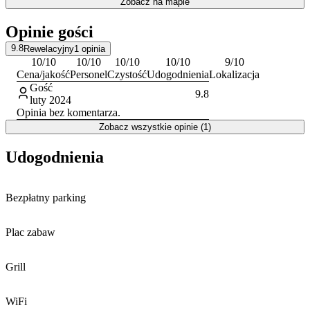
Zobacz na mapie
otaczająca przyroda sprzyjają aktywnemu wypoczynkowi oraz
regeneracji sił z dala od miejskiego zgiełku.
Opinie gości
9.8
Rewelacyjny
1
opinia
10
/10
10
/10
10
/10
10
/10
9
/10
Cena/jakość
Personel
Czystość
Udogodnienia
Lokalizacja
Gość
9.8
luty 2024
Opinia bez komentarza.
Zobacz wszystkie opinie (1)
Udogodnienia
Bezpłatny parking
Plac zabaw
Grill
WiFi