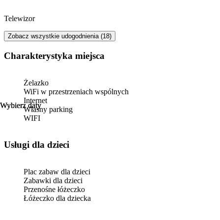
Telewizor
Zobacz wszystkie udogodnienia (18)
Charakterystyka miejsca
Żelazko
WiFi w przestrzeniach wspólnych
Internet
Wybierz daty
Wybierz daty
Własny parking
WIFI
usługi dla dzieci
Plac zabaw dla dzieci
Zabawki dla dzieci
Przenośne łóżeczko
Łóżeczko dla dziecka