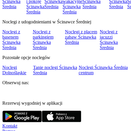
Ścinawka
i pokoje
Ścinawka
wakacyjne
Ścinawka
Ścinawka
Ś
Średnia
Ścinawka
Średnia
Ścinawka
Średnia
Średnia
Ś
Średnia
Średnia
Noclegi z udogodnieniami w Ścinawce Średniej
Noclegi z
Noclegi z
Noclegi z placem
Noclegi z
basenem
parkingiem
zabaw Ścinawka
jacuzzi
Ścinawka
Ścinawka
Średnia
Ścinawka
Średnia
Średnia
Średnia
Pozostałe opcje noclegów
Noclegi
Tanie noclegi Ścinawka
Noclegi Ścinawka Średnia
Dolnośląskie
Średnia
centrum
Obserwuj nas:
Rezerwuj wygodniej w aplikacji
Kontakt