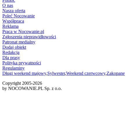
Pomoc
O nas
Nasza oferta
Poleć Nocowanie
Współpraca
Reklama
Praca w Nocowanie.pl
Zgłoszenia nieprawidłowości
Patronat medialny
Dodaj obiekt
Redakcja
Dla prasy
Polityka prywatności
Regulaminy
Długi weekend majowy
,
Sylwester
,
Weekend czerwcowy
,
Zakopane
Copyright 2005-
2026
by NOCOWANIE.PL Sp. z o.o.