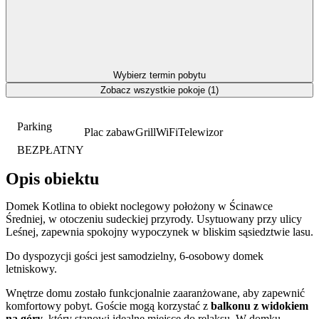
Wybierz termin pobytu
Zobacz wszystkie pokoje (1)
Parking
Plac zabaw
Grill
WiFi
Telewizor
BEZPŁATNY
Opis obiektu
Domek Kotlina to obiekt noclegowy położony w Ścinawce
Średniej, w otoczeniu sudeckiej przyrody. Usytuowany przy ulicy
Leśnej, zapewnia spokojny wypoczynek w bliskim sąsiedztwie lasu.
Do dyspozycji gości jest samodzielny, 6-osobowy domek
letniskowy.
Wnętrze domu zostało funkcjonalnie zaaranżowane, aby zapewnić
komfortowy pobyt. Goście mogą korzystać z
balkonu z widokiem
na góry
, który stanowi idealne miejsce do relaksu. W domku