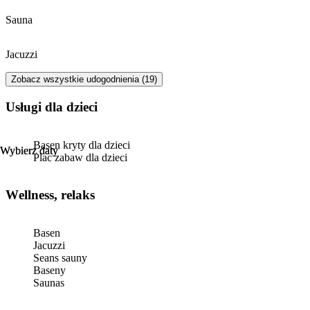
Sauna
Jacuzzi
Zobacz wszystkie udogodnienia (19)
usługi dla dzieci
Basen kryty dla dzieci
Wybierz daty
Wybierz daty
Plac zabaw dla dzieci
Wellness, relaks
Basen
Jacuzzi
Seans sauny
Baseny
Saunas