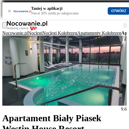
Taniej w aplikacji
×
OTWÓRZ
Nawet 20% zniżki po zalogowaniu
Nocowanie.pl
Noclegi
Noclegi Kołobrzeg
Apartamenty Kołobrzeg
Apa
9.6
Apartament Biały Piasek
Westin House Resort