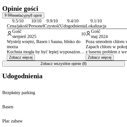
Apartament znajduje się w odległości 1,4 km od szerokiej,
Opinie gości
piaszczystej plaży, do której prowadzi oświetlona aleja połączona ze
ścieżką rowerową. Okolica sprzyja aktywnemu wypoczynkowi
9.6
Rewelacyjny
8
opinii
dzięki licznym trasom rowerowym, w tym międzynarodowemu
9.5
/10
10
/10
9.9
/10
9.4
/10
9.1
/10
szlakowi rowerowemu R10 (Via Baltica)
, biegnącemu wzdłuż
Cena/jakość
Personel
Czystość
Udogodnienia
Lokalizacja
wybrzeża.
Gość
Gość
10
sierpień 2025
maj 2024
Lokalizacja stanowi dogodną bazę wypadową do zwiedzania
Wystrój wnętrz, Basen i Sauna, blisko do
Poza smrodem chloru 
największych atrakcji miasta. W niewielkiej odległości znajdują się
morza
Zapach chloru w poko
między innymi słynna kołobrzeska
Latarnia Morska
oraz
Molo
, z
Kuchnia mogła by być lepiej wyposażona:
z basenu problem z wen
którego roztacza się widok na morze. Warto również odwiedzić Port
sitko, noże, większy garnek.
kanalizacja?
Zobacz więcej
Zobacz więcej
Morski oraz Kołobrzeski Skansen Morski, prezentujący historię
Zobacz wszystkie opinie (8)
polskiej floty.
Udogodnienia
Bezpłatny parking
Basen
Plac zabaw