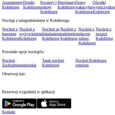
Apartamenty
Domki
Kwatery i
Pensjonaty
Domy
Ośrodki
Kołobrzeg
Kołobrzeg
pokoje
Kołobrzeg
wakacyjne
wypoczynko
Kołobrzeg
Kołobrzeg
Kołobrzeg
Noclegi z udogodnieniami w Kołobrzegu
Noclegi z
Noclegi z
Noclegi ze
Noclegi z
Noclegi z
Noclegi z
basenem
wyżywieniem
śniadaniem
parkingiem
placem
jacuzzi
Kołobrzeg
Kołobrzeg
Kołobrzeg
Kołobrzeg
zabaw
Kołobrzeg
Kołobrzeg
Pozostałe opcje noclegów
Noclegi
Tanie noclegi
Noclegi Kołobrzeg
Zachodniopomorskie
Kołobrzeg
centrum
Obserwuj nas:
Rezerwuj wygodniej w aplikacji
Kontakt