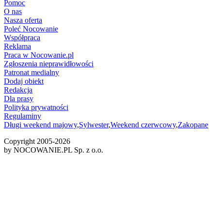
Pomoc
O nas
Nasza oferta
Poleć Nocowanie
Współpraca
Reklama
Praca w Nocowanie.pl
Zgłoszenia nieprawidłowości
Patronat medialny
Dodaj obiekt
Redakcja
Dla prasy
Polityka prywatności
Regulaminy
Długi weekend majowy
,
Sylwester
,
Weekend czerwcowy
,
Zakopane
Copyright 2005-
2026
by NOCOWANIE.PL Sp. z o.o.