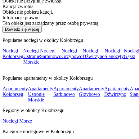
Obiekt nie przyjmuje zwierząt.
Kaucja zwrotna
Obiekt nie pobiera kaucji.
Informacje prawne
Ten obiekt jest zarządzany przez osobę prywatną.
Dowiedz się więcej
Popularne noclegi w okolicy Kołobrzegu
Noclegi
Noclegi
Noclegi
Noclegi
Noclegi
Noclegi
Nocleg
Kołobrzeg
Ustronie
Sarbinowo
Grzybowo
Dźwirzyno
Sianożęty
Gąski
Morskie
Popularne apartamenty w okolicy Kołobrzegu
Apartamenty
Apartamenty
Apartamenty
Apartamenty
Apartamenty
Apar
Kołobrzeg
Ustronie
Sarbinowo
Grzybowo
Dźwirzyno
Sian
Morskie
Regiony w okolicy Kołobrzegu
Noclegi Morze
Kategorie noclegowe w Kołobrzegu