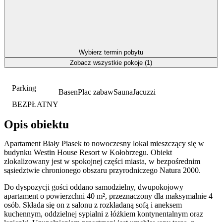
Wybierz termin pobytu
Zobacz wszystkie pokoje (1)
Parking
Basen
Plac zabaw
Sauna
Jacuzzi
BEZPŁATNY
Opis obiektu
Apartament Biały Piasek to nowoczesny lokal mieszczący się w
budynku Westin House Resort w Kołobrzegu. Obiekt
zlokalizowany jest w spokojnej części miasta, w bezpośrednim
sąsiedztwie chronionego obszaru przyrodniczego Natura 2000.
Do dyspozycji gości oddano samodzielny, dwupokojowy
apartament o powierzchni 40 m², przeznaczony dla maksymalnie 4
osób. Składa się on z salonu z rozkładaną sofą i aneksem
kuchennym, oddzielnej sypialni z łóżkiem kontynentalnym oraz