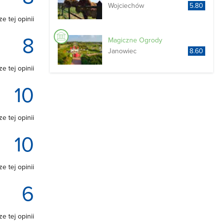
Wojciechów
5.80
e tej opinii
8
Magiczne Ogrody
Janowiec
8.60
e tej opinii
10
e tej opinii
10
e tej opinii
6
e tej opinii