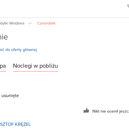
abytki Włodawa
Czworobok
nie
óć do oferty głównej
pa
Noclegi w pobliżu
 usunięte
Nikt nie ocenił jeszcz
SZTOF KRĘŻEL