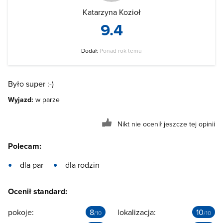
Katarzyna Kozioł
9.4
Dodał:
Ponad rok temu
Było super :-)
Wyjazd:
w parze
Nikt nie ocenił jeszcze tej opinii
Polecam:
dla par
dla rodzin
Ocenił standard:
pokoje:
8
lokalizacja:
10
/10
/10