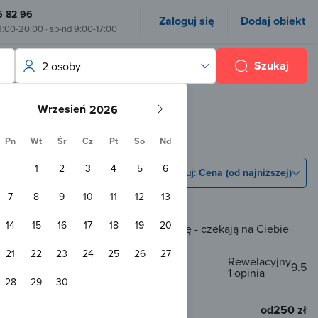
6 82 96
Zaloguj się
Dodaj obiekt
8:00-20:00 · sb-nd 9:00-17:00
Szukaj
2 osoby
Wrzesień
Pn
Wt
Śr
Cz
Pt
So
Nd
1
2
3
4
5
6
Sortuj:
Cena (od najniższej)
7
8
9
10
11
12
13
14
15
16
17
18
19
20
 rezerwacji online, ale nie martw się - czekają na Ciebie
tania.
21
22
23
24
25
26
27
Rewelacyjny
9.5
1 opinia
28
29
30
km od Reklin
od
250 zł