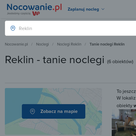
Zaplanuj nocleg
Nocowanie.pl
Noclegi
Noclegi Reklin
Tanie noclegi Reklin
Reklin - tanie noclegi
(
6 obiektów
)
To jeszc
W lokaliz
obiekty
w
Zobacz na mapie