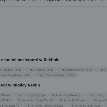
 z tanimi noclegami w Reklinie
y i pokoje Reklin
Tanie motele Reklin
Tanie apartamenty Reklin
Tanie
ki wypoczynkowe Reklin
Tanie domy wakacyjne Reklin
legi w okolicy Reklin
gi Sława
Tanie noclegi Zbąszyń
Tanie noclegi Wolsztyn
Tanie noclegi 
gi Wieleń
Tanie noclegi Nowy Tomyśl
Tanie noclegi Brenno
Tanie nocl
gi Miedzichowo
Tanie noclegi Nowe Kramsko
Tanie noclegi Babimost