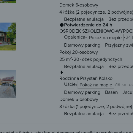
Domek 6-osobowy
4 łóżka
(2 pojedyncze, 2 podwójne
Bezpłatna anulacja
Bez przedp
Potwierdzenie do 24 h
OŚRODEK SZKOLENIOWO-WYPOCZ
Opalenica
24 
Pokaż na mapie
Darmowy parking
Przyjazny zw
Pokój 20-osobowy
2
25 m
20 łóżek
pojedynczych
Bezpłatna anulacja
Bez przedp
Natychmiastowa rezerwacja
Rodzinna Przystań Kolsko
Uście
18 km o
Pokaż na mapie
Darmowy parking
Basen
Jacu
Domek 5-osobowy
3 łóżka
(1 pojedyncze, 2 podwójne)
Bezpłatna anulacja
Bez przedp
rzystaj z filtrów , aby lepiej dopasować wyniki wyszukiwania do