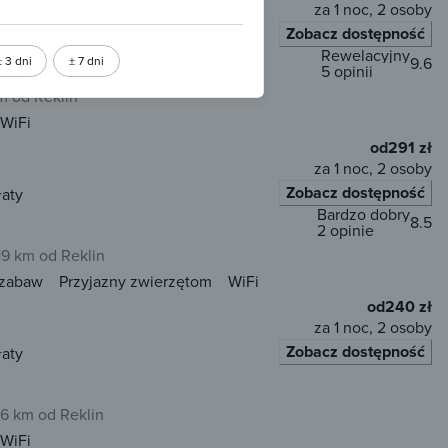
za 1 noc, 2 osoby
Zobacz dostępność
łaty
Rewelacyjny
± 3 dni
± 7 dni
9.6
5 opinii
m od Reklin
WiFi
od
291 zł
za 1 noc, 2 osoby
Zobacz dostępność
łaty
Bardzo dobry
8.5
2 opinie
19 km od Reklin
 zabaw
Przyjazny zwierzętom
WiFi
od
240 zł
za 1 noc, 2 osoby
Zobacz dostępność
łaty
16 km od Reklin
WiFi