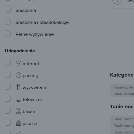
Śniadania
Śniadania i obiadokolacje
Pełne wyżywienie
Udogodnienia
internet
Kategorie
parking
wyżywienie
Tanie kwater
Tanie ośrod
telewizor
Tanie noc
basen
Tanie nocle
jacuzzi
Tanie nocle
Tanie nocle