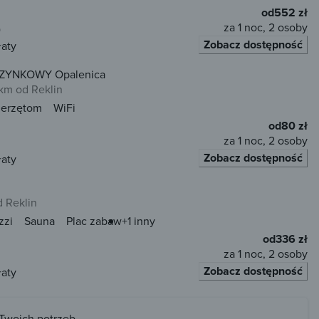
od
552 zł
za 1 noc, 2 osoby
)
Zobacz dostępność
łaty
YNKOWY Opalenica
km od Reklin
ierzętom
WiFi
od
80 zł
za 1 noc, 2 osoby
Zobacz dostępność
łaty
d Reklin
zzi
Sauna
Plac zabaw
+1 inny
od
336 zł
za 1 noc, 2 osoby
Zobacz dostępność
łaty
 Twoich potrzeb.