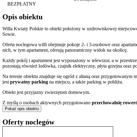
BEZPŁATNY
Opis obiektu
Willa Kwiaty Polskie to obiekt położony w uzdrowiskowej miejscow
Sowie.
Oferta noclegowa willi obejmuje pokoje 2- i 3-osobowe oraz apartame
nich, w tym apartament, oferują panoramiczny widok na okolicę.
Każdy pokój i apartament jest wyposażony w telewizor, a w przestrz
pozostają również lodówka, czajnik elektryczny, płyta grzejna oraz 
Na terenie obiektu znajduje się ogród z altaną oraz przygotowanym
jest
prywatny parking
na miejscu, a także parking w pobliżu.
Obiekt jest przyjazny zwierzętom domowym.
Z myślą o osobach aktywnych przygotowano
przechowalnię rower
tenisa stołowego. Dodatkowym udogodnieniem jest
stacja ładowan
Pokaż opis obiektu
Willa zlokalizowana jest w otoczeniu górskich szlaków turystycznyc
Oferty noclegów
znajduje się
Park Aktywności – Czarodziejska Góra
z trasami li
skorzystać z pobliskiego wyciągu narciarskiego Karolinka.