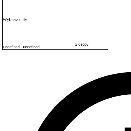
Region obfituje również w atrakcje historyczne. Warto odwiedzić pob
której roztacza się panorama na Góry Wałbrzyskie.
Wybierz daty
2 osoby