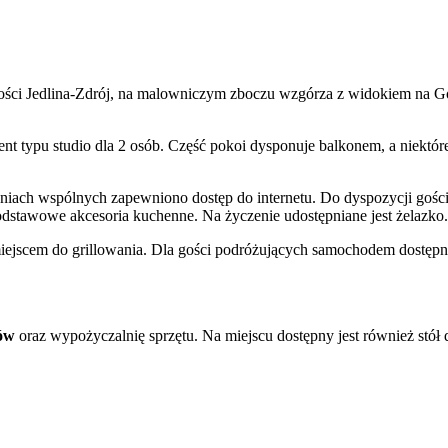
ości Jedlina-Zdrój, na malowniczym zboczu wzgórza z widokiem na G
nt typu studio dla 2 osób. Część pokoi dysponuje balkonem, a niektór
eniach wspólnych zapewniono dostęp do internetu. Do dyspozycji gośc
podstawowe akcesoria kuchenne. Na życzenie udostępniane jest żelazko.
 miejscem do grillowania. Dla gości podróżujących samochodem dostęp
ów
oraz wypożyczalnię sprzętu. Na miejscu dostępny jest również stół 
ia samochodów elektrycznych
.
h, co sprzyja pieszym wędrówkom i narciarstwu. W najbliższej okolicy
nowymi i torem saneczkowym oraz Kompleks ACTIVE Jedlina. Zimą m