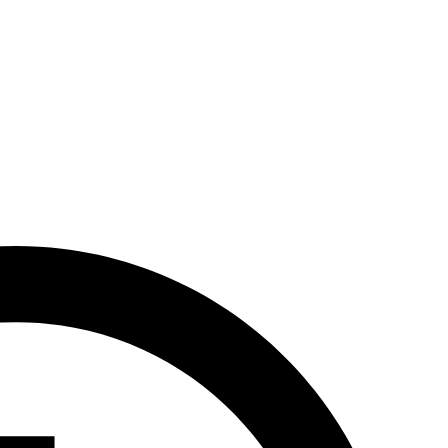
liski
Pałac Jedlinka
oraz Kościół Poewangelicki z wieżą widokową, 