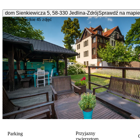
dom Sienkiewicza
5
,
58-330
Jedlina-Zdrój
Sprawdź na mapie
Pokaż wszystkie
45 zdjęć
Przyjazny
Parking
G
zwierzętom