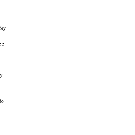
óry
e z
i
ny
do
ożna