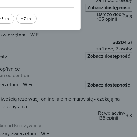
za 1 noc, 2 osoby
Zobacz dostępność
łaty
Bardzo dobry
8.8
165 opinii
± 3 dni
± 7 dni
e
 m od centrum
 zwierzętom
WiFi
od
304 zł
za 1 noc, 2 osoby
Zobacz dostępność
łaty
opřivnice
 km od centrum
ierzętom
WiFi
Zobacz dostępność
ścią rezerwacji online, ale nie martw się - czekają na
ia zapytania.
Rewelacyjny
9.3
138 opinii
 km od Koprzywnicy
jazny zwierzętom
WiFi