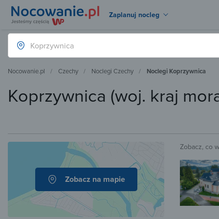
Zaplanuj nocleg
Nocowanie.pl
Czechy
Noclegi Czechy
Noclegi Koprzywnica
Koprzywnica (woj. kraj mora
Zobacz, co 
Zobacz na mapie