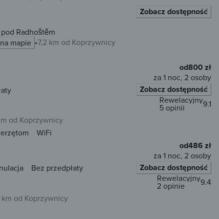
Zobacz dostępność
t pod Radhoštěm
7,2 km od Koprzywnicy
 na mapie
od
800 zł
za 1 noc, 2 osoby
Zobacz dostępność
łaty
Rewelacyjny
9.1
5 opinii
 km od Koprzywnicy
ierzętom
WiFi
od
486 zł
za 1 noc, 2 osoby
Zobacz dostępność
nulacja
Bez przedpłaty
Rewelacyjny
9.4
2 opinie
3 km od Koprzywnicy