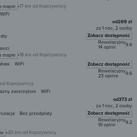
17 km od Koprzywnicy
a mapie
WiFi
od
269 zł
za 1 noc, 2 osoby
Zobacz dostępność
łaty
Rewelacyjny
9.6
14 opinii
avicí
18 km od Koprzywnicy
a mapie
zabaw
WiFi
Zobacz dostępność
Rewelacyjny
9.6
23 opinie
 od Koprzywnicy
jazny zwierzętom
WiFi
od
373 zł
za 1 noc, 2 osoby
Zobacz dostępność
nulacja
Bez przedpłaty
Rewelacyjny
9.2
19 opinii
20 km od Koprzywnicy
ie