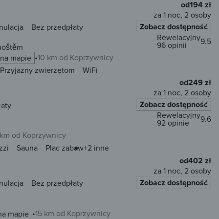
od
194 zł
za 1 noc, 2 osoby
Zobacz dostępność
nulacja
Bez przedpłaty
Rewelacyjny
9.5
96 opinii
dhoštěm
10 km od Koprzywnicy
 na mapie
Przyjazny zwierzętom
WiFi
od
249 zł
za 1 noc, 2 osoby
Zobacz dostępność
łaty
Rewelacyjny
9.6
92 opinie
 km od Koprzywnicy
zzi
Sauna
Plac zabaw
+2 inne
od
402 zł
za 1 noc, 2 osoby
Zobacz dostępność
nulacja
Bez przedpłaty
15 km od Koprzywnicy
na mapie