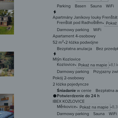
Parking
Basen
Sauna
WiFi
Natychmiastowa rezerwacja
Apartmány Janíkovy louky Frenštá
Frenštát pod Radhoštěm
Pokaż
Darmowy parking
WiFi
Apartament 4-osobowy
2
52 m
2 łóżka
podwójne
Bezpłatna anulacja
Bez przedp
Natychmiastowa rezerwacja
Mlýn Kozlovice
Kozlovice
8,1
Pokaż na mapie
Darmowy parking
Przyjazny zw
Pokój 2-osobowy
2 łóżka
pojedyncze
Śniadanie
w cenie
Bezpłatna a
Potwierdzenie do 24 h
IBEX KOZLOVICE
Měrkovice
8,
Pokaż na mapie
Darmowy parking
Sauna
WiFi