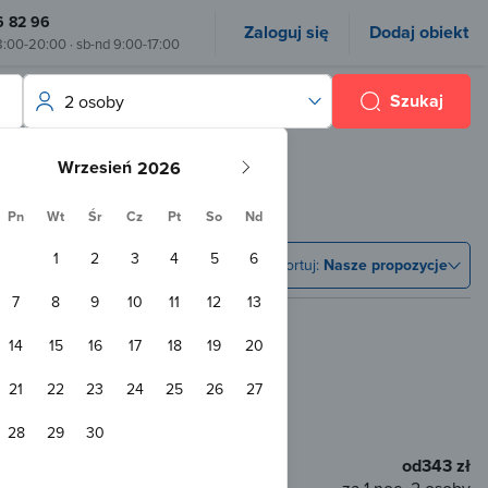
6 82 96
Zaloguj się
Dodaj obiekt
8:00-20:00 · sb-nd 9:00-17:00
Szukaj
2 osoby
Wrzesień
Pn
Wt
Śr
Cz
Pt
So
Nd
1
2
3
4
5
6
Sortuj:
Nasze propozycje
7
8
9
10
11
12
13
14
15
16
17
18
19
20
21
22
23
24
25
26
27
0 m od centrum
28
29
30
od
343 zł