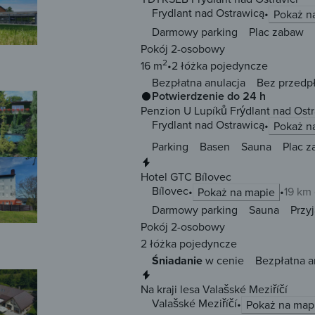
Frydlant nad Ostrawicą
Pokaż n
Darmowy parking
Plac zabaw
Pokój 2-osobowy
2
16 m
2 łóżka
pojedyncze
Bezpłatna anulacja
Bez przedp
Potwierdzenie do 24 h
Penzion U Lupíků Frýdlant nad Ostr
Frydlant nad Ostrawicą
Pokaż n
Parking
Basen
Sauna
Plac 
Natychmiastowa rezerwacja
Hotel GTC Bílovec
Bílovec
19 km
Pokaż na mapie
Darmowy parking
Sauna
Przy
Pokój 2-osobowy
2 łóżka
pojedyncze
Śniadanie
w cenie
Bezpłatna a
Natychmiastowa rezerwacja
Na kraji lesa Valašské Meziříčí
Valašské Meziříčí
Pokaż na map