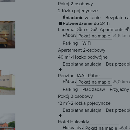
Pokój 2-osobowy
2 łóżka
pojedyncze
Śniadanie
w cenie
Bezpłatna a
Potwierdzenie do 24 h
Lucerna Dům s Duší Apartments Pří
Příbor
4,6 km 
Pokaż na mapie
Parking
WiFi
Apartament 2-osobowy
2
40 m
1 łóżko
podwójne
Bezpłatna anulacja
Bez przedp
Natychmiastowa rezerwacja
Penzion JAAL Příbor
Příbor
5,0 km 
Pokaż na mapie
Parking
Plac zabaw
Przyjazny
Pokój 2-osobowy
2
12 m
2 łóżka
pojedyncze
Bezpłatna anulacja
Bez przedp
Natychmiastowa rezerwacja
Hotel Hukvaldy
Hukvaldy
6,4 
Pokaż na mapie