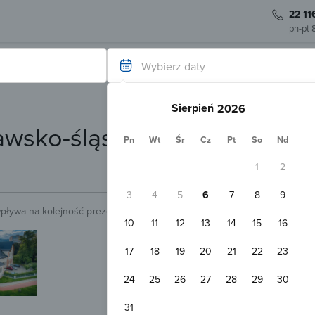
22 11
pn-pt 
Wybierz daty
Sierpień
wsko-śląski) - noclegi
Pn
Wt
Śr
Cz
Pt
So
Nd
(
90 obiektów
)
1
2
3
4
5
6
7
8
9
wpływa na kolejność prezentowanych obiektów.
Sprawdź.
10
11
12
13
14
15
16
Natychmiastowa rezerwacja
Penzion Vila Machů
17
18
19
20
21
22
23
Kopřivnice
70
Pokaż na mapie
24
25
26
27
28
29
30
Darmowy parking
WiFi
Pokój 2-osobowy
31
2