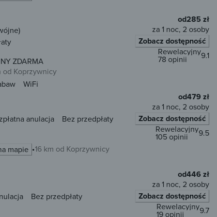
od
285 zł
za 1 noc, 2 osoby
wójne)
Zobacz dostępność
łaty
Rewelacyjny
9.1
78 opinii
AUNY ZDARMA
m od Koprzywnicy
zabaw
WiFi
od
479 zł
za 1 noc, 2 osoby
Zobacz dostępność
zpłatna anulacja
Bez przedpłaty
Rewelacyjny
9.5
105 opinii
16 km od Koprzywnicy
na mapie
od
446 zł
za 1 noc, 2 osoby
Zobacz dostępność
nulacja
Bez przedpłaty
Rewelacyjny
9.7
19 opinii