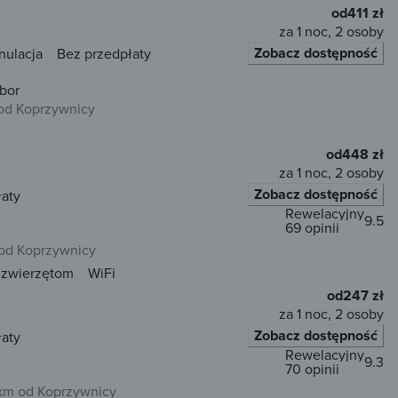
od
411 zł
za 1 noc, 2 osoby
Zobacz dostępność
nulacja
Bez przedpłaty
bor
od Koprzywnicy
od
448 zł
za 1 noc, 2 osoby
Zobacz dostępność
łaty
Rewelacyjny
9.5
69 opinii
od Koprzywnicy
 zwierzętom
WiFi
od
247 zł
za 1 noc, 2 osoby
Zobacz dostępność
łaty
Rewelacyjny
9.3
70 opinii
km od Koprzywnicy