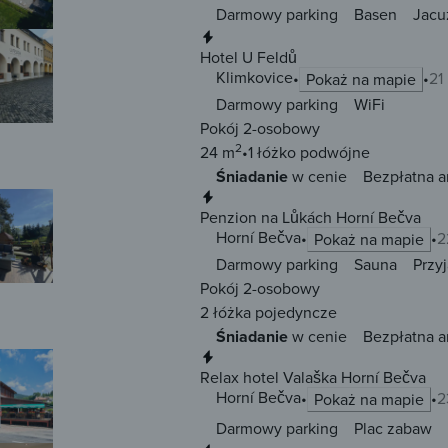
Darmowy parking
Basen
Jacu
Natychmiastowa rezerwacja
Hotel U Feldů
Klimkovice
21
Pokaż na mapie
Darmowy parking
WiFi
Pokój 2-osobowy
2
24 m
1 łóżko
podwójne
Śniadanie
w cenie
Bezpłatna a
Natychmiastowa rezerwacja
Penzion na Lůkách Horní Bečva
Horní Bečva
2
Pokaż na mapie
Darmowy parking
Sauna
Przy
Pokój 2-osobowy
2 łóżka
pojedyncze
Śniadanie
w cenie
Bezpłatna a
Natychmiastowa rezerwacja
Relax hotel Valaška Horní Bečva
Horní Bečva
2
Pokaż na mapie
Darmowy parking
Plac zabaw