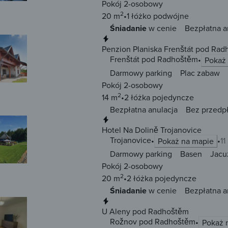
Pokój 2-osobowy
2
20 m
1 łóżko
podwójne
Śniadanie
w cenie
Bezpłatna a
Natychmiastowa rezerwacja
Penzion Planiska Frenštát pod Ra
Frenštát pod Radhoštěm
Pokaż
Darmowy parking
Plac zabaw
Pokój 2-osobowy
2
14 m
2 łóżka
pojedyncze
Bezpłatna anulacja
Bez przedp
Natychmiastowa rezerwacja
Hotel Na Dolině Trojanovice
Trojanovice
11
Pokaż na mapie
Darmowy parking
Basen
Jacu
Pokój 2-osobowy
2
20 m
2 łóżka
pojedyncze
Śniadanie
w cenie
Bezpłatna a
Natychmiastowa rezerwacja
U Aleny pod Radhoštěm
Rožnov pod Radhoštěm
Pokaż 