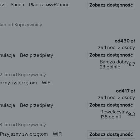
zzi
Sauna
Plac zabaw
+2 inne
Zobacz dostępność
 km od Koprzywnicy
od
450 zł
za 1 noc, 2 osoby
Zobacz dostępność
nulacja
Bez przedpłaty
Bardzo dobry
8.7
23 opinie
2 km od Koprzywnicy
jazny zwierzętom
WiFi
od
417 zł
za 1 noc, 2 osoby
Zobacz dostępność
nulacja
Bez przedpłaty
Rewelacyjny
9.3
138 opinii
3 km od Koprzywnicy
Przyjazny zwierzętom
WiFi
Zobacz dostępność