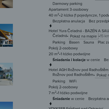
Darmowy parking
Apartament 3-osobowy
2
40 m
2 łóżka
(1 pojedyncze, 1 pod
Bezpłatna anulacja
Bez przedp
Natychmiastowa rezerwacja
Hotel Yura Čeladná - BAZÉN A S
Čeladná
15 k
Pokaż na mapie
Parking
Basen
Sauna
Plac 
Pokój 2-osobowy
2
20 m
1 łóżko
podwójne
Śniadania i kolacje
w cenie
Be
Natychmiastowa rezerwacja
Hotel AGH Rožnov pod Radhoštěm
Rožnov pod Radhoštěm
Pokaż 
Parking
WiFi
Pokój 2-osobowy
2
7 m
1 łóżko
podwójne
Śniadanie
w cenie
Bezpłatna a
Natychmiastowa rezerwacja
YDYKSEB Frýdlant nad Ostravicí