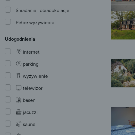
Śniadania i obiadokolacje
Pełne wyżywienie
Udogodnienia
internet
parking
wyżywienie
telewizor
basen
jacuzzi
sauna