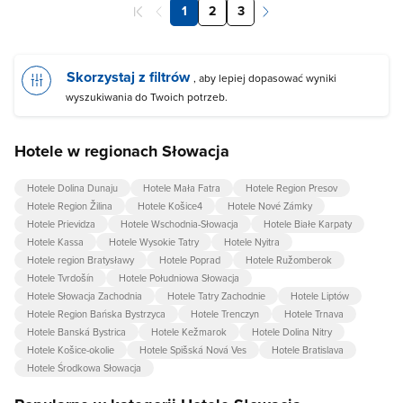
1
2
3
Skorzystaj z filtrów
, aby lepiej dopasować wyniki
wyszukiwania do Twoich potrzeb.
Hotele w regionach Słowacja
Hotele Dolina Dunaju
Hotele Mała Fatra
Hotele Region Presov
Hotele Region Žilina
Hotele Košice4
Hotele Nové Zámky
Hotele Prievidza
Hotele Wschodnia-Słowacja
Hotele Białe Karpaty
Hotele Kassa
Hotele Wysokie Tatry
Hotele Nyitra
Hotele region Bratysławy
Hotele Poprad
Hotele Ružomberok
Hotele Tvrdošín
Hotele Południowa Słowacja
Hotele Słowacja Zachodnia
Hotele Tatry Zachodnie
Hotele Liptów
Hotele Region Bańska Bystrzyca
Hotele Trenczyn
Hotele Trnava
Hotele Banská Bystrica
Hotele Kežmarok
Hotele Dolina Nitry
Hotele Košice-okolie
Hotele Spišská Nová Ves
Hotele Bratislava
Hotele Środkowa Słowacja