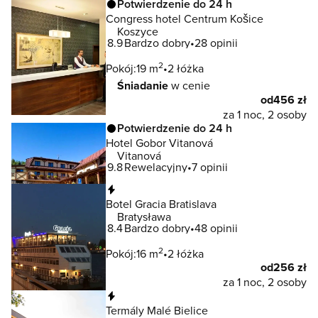
Potwierdzenie do 24 h
Congress hotel Centrum Košice
Koszyce
8.9
Bardzo dobry
28 opinii
2
Pokój:
19 m
2 łóżka
Śniadanie
w cenie
od
456 zł
za 1 noc, 2 osoby
Potwierdzenie do 24 h
Hotel Gobor Vitanová
Vitanová
9.8
Rewelacyjny
7 opinii
Natychmiastowa rezerwacja
Botel Gracia Bratislava
Bratysława
8.4
Bardzo dobry
48 opinii
2
Pokój:
16 m
2 łóżka
od
256 zł
za 1 noc, 2 osoby
Natychmiastowa rezerwacja
Termály Malé Bielice