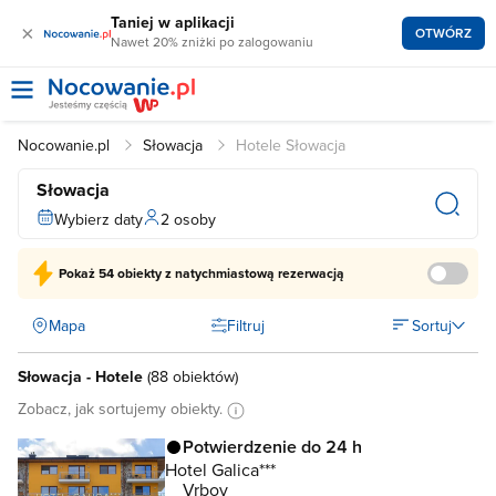
Taniej w aplikacji
×
OTWÓRZ
Nawet 20% zniżki po zalogowaniu
Nocowanie.pl
Słowacja
Hotele Słowacja
Słowacja
Wybierz daty
2 osoby
Pokaż
54 obiekty
z natychmiastową rezerwacją
Mapa
Filtruj
Sortuj
Słowacja - Hotele
(
88 obiektów
)
Zobacz, jak sortujemy obiekty.
Potwierdzenie do 24 h
Hotel Galica***
Vrbov