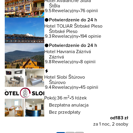
Hotel Avalanche Štôla
Štôla
9.5
Rewelacyjny
76 opinii
Potwierdzenie do 24 h
Hotel TOLIAR Štrbské Pleso
Štrbské Pleso
9.3
Rewelacyjny
194 opinie
Potwierdzenie do 24 h
Hotel Havrania Zázrivá
Zázrivá
9.8
Rewelacyjny
8 opinii
Natychmiastowa rezerwacja
Hotel Slobi Štúrovo
Štúrovo
9.4
Rewelacyjny
45 opinii
2
Pokój:
36 m
5 łóżek
Bezpłatna anulacja
Bez przedpłaty
od
183 zł
za 1 noc, 2 osoby