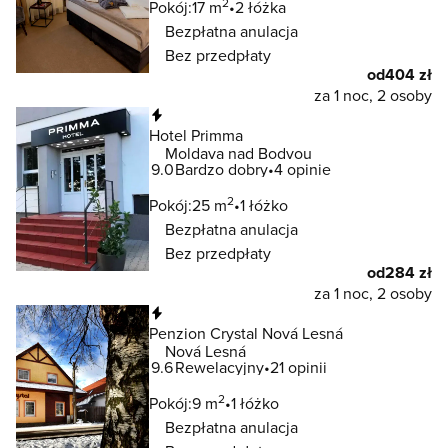
2
Pokój:
17 m
2 łóżka
Bezpłatna anulacja
Bez przedpłaty
od
404 zł
za 1 noc, 2 osoby
Natychmiastowa rezerwacja
Hotel Primma
Moldava nad Bodvou
9.0
Bardzo dobry
4 opinie
2
Pokój:
25 m
1 łóżko
Bezpłatna anulacja
Bez przedpłaty
od
284 zł
za 1 noc, 2 osoby
Natychmiastowa rezerwacja
Penzion Crystal Nová Lesná
Nová Lesná
9.6
Rewelacyjny
21 opinii
2
Pokój:
9 m
1 łóżko
Bezpłatna anulacja