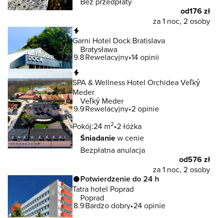
Bez przedpłaty
od
176 zł
za 1 noc, 2 osoby
Natychmiastowa rezerwacja
Garni Hotel Dock Bratislava
Bratysława
9.8
Rewelacyjny
14 opinii
Natychmiastowa rezerwacja
SPA & Wellness Hotel Orchidea Veľký
Meder
Veľký Meder
9.9
Rewelacyjny
2 opinie
2
Pokój:
24 m
2 łóżka
Śniadanie
w cenie
Bezpłatna anulacja
od
576 zł
za 1 noc, 2 osoby
Potwierdzenie do 24 h
Tatra hotel Poprad
Poprad
8.9
Bardzo dobry
24 opinie