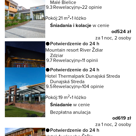
Malé Bielice
9.3
Rewelacyjny
22 opinie
2
Pokój:
21 m
1 łóżko
Śniadania i kolacje
w cenie
od
524 zł
za 1 noc, 2 osoby
Potwierdzenie do 24 h
Mountain resort River Ždiar
Zdziar
9.7
Rewelacyjny
11 opinii
Potwierdzenie do 24 h
Hotel Thermalpark Dunajská Streda
Dunajská Streda
9.5
Rewelacyjny
104 opinie
2
Pokój:
19 m
1 łóżko
Śniadanie
w cenie
Bezpłatna anulacja
od
619 zł
za 1 noc, 2 osoby
Potwierdzenie do 24 h