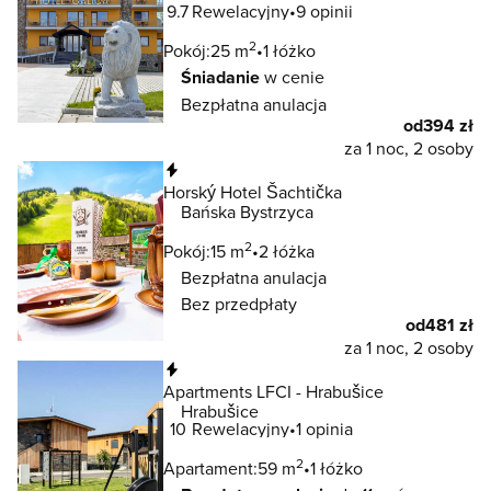
9.7
Rewelacyjny
9 opinii
2
Pokój:
25 m
1 łóżko
Śniadanie
w cenie
Bezpłatna anulacja
od
394 zł
za 1 noc, 2 osoby
Natychmiastowa rezerwacja
Horský Hotel Šachtička
Bańska Bystrzyca
2
Pokój:
15 m
2 łóżka
Bezpłatna anulacja
Bez przedpłaty
od
481 zł
za 1 noc, 2 osoby
Natychmiastowa rezerwacja
Apartments LFCI - Hrabušice
Hrabušice
10
Rewelacyjny
1 opinia
2
Apartament:
59 m
1 łóżko