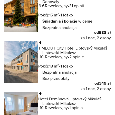
Donovaly
9.6
Rewelacyjny
31 opinii
2
Pokój:
15 m
1 łóżko
Śniadania i kolacje
w cenie
Bezpłatna anulacja
od
688 zł
za 1 noc, 2 osoby
Natychmiastowa rezerwacja
TIMEOUT City Hotel Liptovský Mikuláš
Liptowski Mikulasz
10
Rewelacyjny
2 opinie
2
Pokój:
18 m
1 łóżko
Bezpłatna anulacja
Bez przedpłaty
od
349 zł
za 1 noc, 2 osoby
Natychmiastowa rezerwacja
Hotel Demänová Liptovský Mikuláš
Liptowski Mikulasz
10
Rewelacyjny
1 opinia