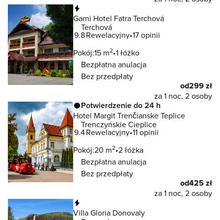
Natychmiastowa rezerwacja
Garni Hotel Fatra Terchová
Terchová
9.8
Rewelacyjny
17 opinii
2
Pokój:
15 m
1 łóżko
Bezpłatna anulacja
Bez przedpłaty
od
299 zł
za 1 noc, 2 osoby
Potwierdzenie do 24 h
Hotel Margit Trenčianske Teplice
Trenczyńskie Cieplice
9.4
Rewelacyjny
11 opinii
2
Pokój:
20 m
2 łóżka
Bezpłatna anulacja
Bez przedpłaty
od
425 zł
za 1 noc, 2 osoby
Natychmiastowa rezerwacja
Villa Gloria Donovaly