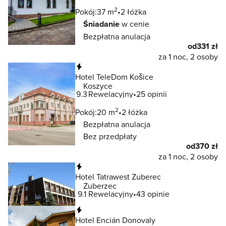
2
Pokój:
37 m
2 łóżka
Śniadanie
w cenie
Bezpłatna anulacja
od
331 zł
za 1 noc, 2 osoby
Natychmiastowa rezerwacja
Hotel TeleDom Košice
Koszyce
9.3
Rewelacyjny
25 opinii
2
Pokój:
20 m
2 łóżka
Bezpłatna anulacja
Bez przedpłaty
od
370 zł
za 1 noc, 2 osoby
Natychmiastowa rezerwacja
Hotel Tatrawest Zuberec
Zuberzec
9.1
Rewelacyjny
43 opinie
Natychmiastowa rezerwacja
Hotel Encián Donovaly