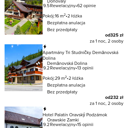
Donovaly
9.5
Rewelacyjny
62 opinie
2
Pokój:
16 m
2 łóżka
Bezpłatna anulacja
Bez przedpłaty
od
325 zł
za 1 noc, 2 osoby
Natychmiastowa rezerwacja
Apartmány Tri Studničky Demänovská
Dolina
Demänovská Dolina
9.2
Rewelacyjny
13 opinii
2
Pokój:
29 m
2 łóżka
Bezpłatna anulacja
Bez przedpłaty
od
232 zł
za 1 noc, 2 osoby
Natychmiastowa rezerwacja
Hotel Palatín Oravský Podzámok
Orawskie Zamki
9.2
Rewelacyjny
15 opinii