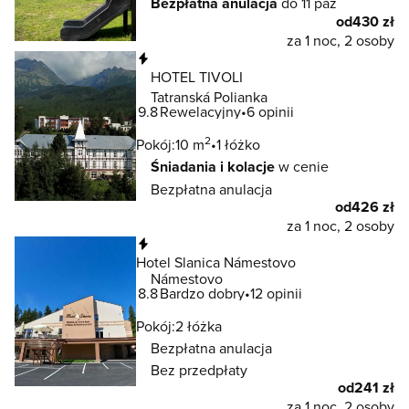
Bezpłatna anulacja
do 11 paź
od
430 zł
za 1 noc, 2 osoby
Natychmiastowa rezerwacja
HOTEL TIVOLI
Tatranská Polianka
9.8
Rewelacyjny
6 opinii
2
Pokój:
10 m
1 łóżko
Śniadania i kolacje
w cenie
Bezpłatna anulacja
od
426 zł
za 1 noc, 2 osoby
Natychmiastowa rezerwacja
Hotel Slanica Námestovo
Námestovo
8.8
Bardzo dobry
12 opinii
Pokój:
2 łóżka
Bezpłatna anulacja
Bez przedpłaty
od
241 zł
za 1 noc, 2 osoby