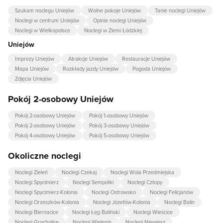
Szukam noclegu Uniejów
Wolne pokoje Uniejów
Tanie noclegi Uniejów
Noclegi w centrum Uniejów
Opinie noclegi Uniejów
Noclegi w Wielkopolsce
Noclegi w Ziemi Łódzkiej
Uniejów
Imprezy Uniejów
Atrakcje Uniejów
Restauracje Uniejów
Mapa Uniejów
Rozkłady jazdy Uniejów
Pogoda Uniejów
Zdjęcia Uniejów
Pokój 2-osobowy Uniejów
Pokój 2-osobowy Uniejów
Pokój 1-osobowy Uniejów
Pokój 2-osobowy Uniejów
Pokój 3-osobowy Uniejów
Pokój 4-osobowy Uniejów
Pokój 5-osobowy Uniejów
Okoliczne noclegi
Noclegi Zieleń
Noclegi Czekaj
Noclegi Wola Przedmiejska
Noclegi Spycimierz
Noclegi Sempółki
Noclegi Człopy
Noclegi Spycimierz-Kolonia
Noclegi Ostrowsko
Noclegi Felicjanów
Noclegi Orzeszków-Kolonia
Noclegi Józefów-Kolonia
Noclegi Balin
Noclegi Biernacice
Noclegi Łęg Baliński
Noclegi Wieścice
Noclegi Grocholice
Noclegi Wielenin
Noclegi Niewiesz