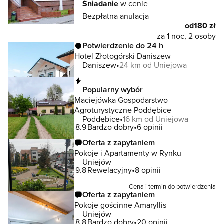
Śniadanie
w cenie
Bezpłatna anulacja
od
180 zł
za 1 noc, 2 osoby
Potwierdzenie do 24 h
Hotel Złotogórski Daniszew
Daniszew
24 km od Uniejowa
Natychmiastowa rezerwacja
Popularny wybór
Maciejówka Gospodarstwo
Agroturystyczne Poddębice
Poddębice
16 km od Uniejowa
8.9
Bardzo dobry
6 opinii
Oferta z zapytaniem
Pokoje i Apartamenty w Rynku
Uniejów
9.8
Rewelacyjny
8 opinii
Cena i termin do potwierdzenia
Oferta z zapytaniem
Pokoje gościnne Amaryllis
Uniejów
8.8
Bardzo dobry
20 opinii