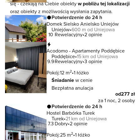
się - czekają na Ciebie obiekty
w pobliżu tej lokalizacji
oraz obiekty z możliwością wysłania zapytania.
Potwierdzenie do 24 h
Domek Sielsko Anielsko Uniejów
Uniejów
600 m od Uniejowa
10
Rewelacyjny
2 opinie
Natychmiastowa rezerwacja
Acodomo - Apartamenty Poddębice
Poddębice
15 km od Uniejowa
9.9
Rewelacyjny
3 opinie
2
Pokój:
12 m
1 łóżko
Śniadanie
w cenie
Bezpłatna anulacja
od
277 zł
za 1 noc, 2 osoby
Potwierdzenie do 24 h
Hostel Barbórka Turek
Turek
21 km od Uniejowa
7.3
Dobry
2 opinie
2
Pokój:
25 m
1 łóżko