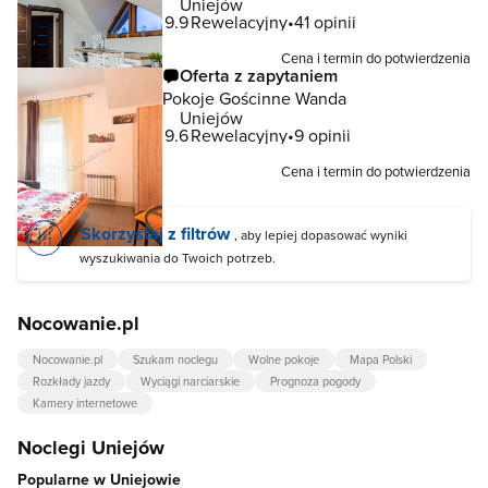
Uniejów
9.9
Rewelacyjny
41 opinii
Cena i termin do potwierdzenia
Oferta z zapytaniem
Pokoje Gościnne Wanda
Uniejów
9.6
Rewelacyjny
9 opinii
Cena i termin do potwierdzenia
Skorzystaj z filtrów
, aby lepiej dopasować wyniki
wyszukiwania do Twoich potrzeb.
Nocowanie.pl
Nocowanie.pl
Szukam noclegu
Wolne pokoje
Mapa Polski
Rozkłady jazdy
Wyciągi narciarskie
Prognoza pogody
Kamery internetowe
Noclegi Uniejów
Popularne w Uniejowie