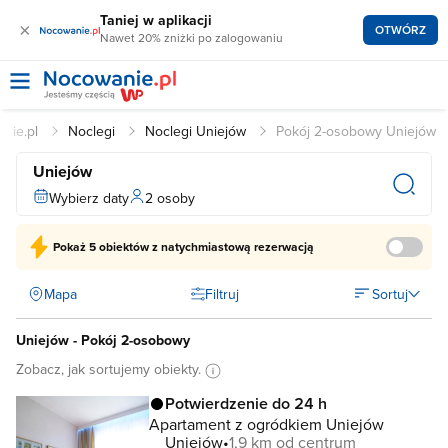
Taniej w aplikacji
×
OTWÓRZ
Nawet 20% zniżki po zalogowaniu
nie.pl
Noclegi
Noclegi Uniejów
Pokój 2-osobowy Uniejów
Uniejów
Wybierz daty
2 osoby
Pokaż
5 obiektów
z natychmiastową rezerwacją
Mapa
Filtruj
Sortuj
Uniejów - Pokój 2-osobowy
Zobacz, jak sortujemy obiekty.
Potwierdzenie do 24 h
Apartament z ogródkiem Uniejów
Uniejów
1,9 km od centrum