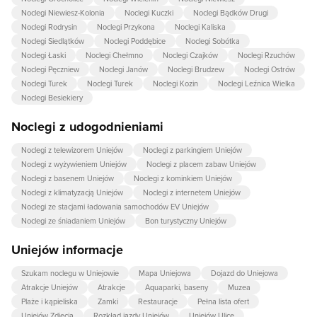
Noclegi Niewiesz-Kolonia
Noclegi Kuczki
Noclegi Bądków Drugi
Noclegi Rodrysin
Noclegi Przykona
Noclegi Kaliska
Noclegi Siedlątków
Noclegi Poddębice
Noclegi Sobótka
Noclegi Łaski
Noclegi Chełmno
Noclegi Czajków
Noclegi Rzuchów
Noclegi Pęczniew
Noclegi Janów
Noclegi Brudzew
Noclegi Ostrów
Noclegi Turek
Noclegi Turek
Noclegi Kozin
Noclegi Leźnica Wielka
Noclegi Besiekiery
Noclegi z udogodnieniami
Noclegi z telewizorem Uniejów
Noclegi z parkingiem Uniejów
Noclegi z wyżywieniem Uniejów
Noclegi z placem zabaw Uniejów
Noclegi z basenem Uniejów
Noclegi z kominkiem Uniejów
Noclegi z klimatyzacją Uniejów
Noclegi z internetem Uniejów
Noclegi ze stacjami ładowania samochodów EV Uniejów
Noclegi ze śniadaniem Uniejów
Bon turystyczny Uniejów
Uniejów informacje
Szukam noclegu w Uniejowie
Mapa Uniejowa
Dojazd do Uniejowa
Atrakcje Uniejów
Atrakcje
Aquaparki, baseny
Muzea
Plaże i kąpieliska
Zamki
Restauracje
Pełna lista ofert
Uniejów Zdjecia
Rozkład jazdy Uniejów
Uniejów Ulice