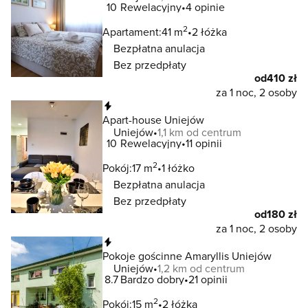
10
Rewelacyjny
4 opinie
2
Apartament:
41 m
2 łóżka
Bezpłatna anulacja
Bez przedpłaty
od
410 zł
za 1 noc, 2 osoby
Natychmiastowa rezerwacja
Apart-house Uniejów
Uniejów
1,1 km od centrum
10
Rewelacyjny
11 opinii
2
Pokój:
17 m
1 łóżko
Bezpłatna anulacja
Bez przedpłaty
od
180 zł
za 1 noc, 2 osoby
Natychmiastowa rezerwacja
Pokoje gościnne Amaryllis Uniejów
Uniejów
1,2 km od centrum
8.7
Bardzo dobry
21 opinii
2
Pokój:
15 m
2 łóżka