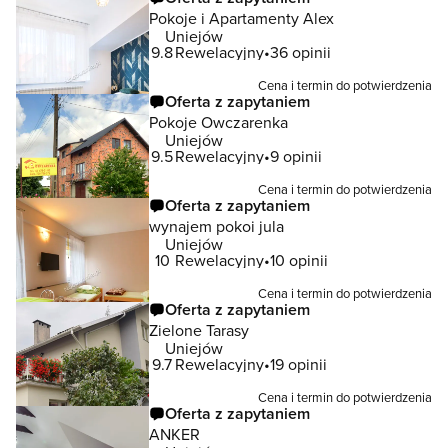
Pokoje i Apartamenty Alex
Uniejów
9.8
Rewelacyjny
36 opinii
Cena i termin do potwierdzenia
Oferta z zapytaniem
Pokoje Owczarenka
Uniejów
9.5
Rewelacyjny
9 opinii
Cena i termin do potwierdzenia
Oferta z zapytaniem
wynajem pokoi jula
Uniejów
10
Rewelacyjny
10 opinii
Cena i termin do potwierdzenia
Oferta z zapytaniem
Zielone Tarasy
Uniejów
9.7
Rewelacyjny
19 opinii
Cena i termin do potwierdzenia
Oferta z zapytaniem
ANKER