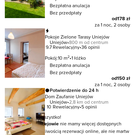
Bezpłatna anulacja
Bez przedpłaty
od
178 zł
za 1 noc, 2 osoby
Natychmiastowa rezerwacja
Pokoje Zielone Tarasy Uniejów
Uniejów
800 m od centrum
9.7
Rewelacyjny
36 opinii
2
Pokój:
10 m
1 łóżko
Bezpłatna anulacja
Bez przedpłaty
od
150 zł
za 1 noc, 2 osoby
Potwierdzenie do 24 h
Dom Zaufanie Uniejów
Uniejów
2,8 km od centrum
10
Rewelacyjny
5 opinii
To jeszcze nie wszystko!
W lokalizacji
Uniejowie
nie mamy więcej dostępnych
noclegów z możliwością rezerwacji online, ale nie martw