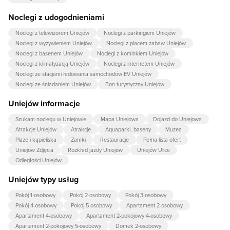
Noclegi z udogodnieniami
Noclegi z telewizorem Uniejów
Noclegi z parkingiem Uniejów
Noclegi z wyżywieniem Uniejów
Noclegi z placem zabaw Uniejów
Noclegi z basenem Uniejów
Noclegi z kominkiem Uniejów
Noclegi z klimatyzacją Uniejów
Noclegi z internetem Uniejów
Noclegi ze stacjami ładowania samochodów EV Uniejów
Noclegi ze śniadaniem Uniejów
Bon turystyczny Uniejów
Uniejów informacje
Szukam noclegu w Uniejowie
Mapa Uniejowa
Dojazd do Uniejowa
Atrakcje Uniejów
Atrakcje
Aquaparki, baseny
Muzea
Plaże i kąpieliska
Zamki
Restauracje
Pełna lista ofert
Uniejów Zdjęcia
Rozkład jazdy Uniejów
Uniejów Ulice
Odległości Uniejów
Uniejów typy usług
Pokój 1-osobowy
Pokój 2-osobowy
Pokój 3-osobowy
Pokój 4-osobowy
Pokój 5-osobowy
Apartament 2-osobowy
Apartament 4-osobowy
Apartament 2-pokojowy 4-osobowy
Apartament 2-pokojowy 5-osobowy
Domek 2-osobowy