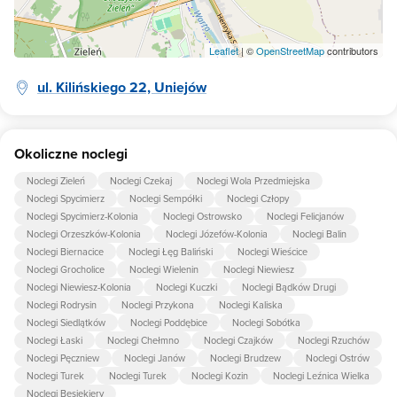
Leaflet
| ©
OpenStreetMap
contributors
ul. Kilińskiego 22, Uniejów
Okoliczne noclegi
Noclegi Zieleń
Noclegi Czekaj
Noclegi Wola Przedmiejska
Noclegi Spycimierz
Noclegi Sempółki
Noclegi Człopy
Noclegi Spycimierz-Kolonia
Noclegi Ostrowsko
Noclegi Felicjanów
Noclegi Orzeszków-Kolonia
Noclegi Józefów-Kolonia
Noclegi Balin
Noclegi Biernacice
Noclegi Łęg Baliński
Noclegi Wieścice
Noclegi Grocholice
Noclegi Wielenin
Noclegi Niewiesz
Noclegi Niewiesz-Kolonia
Noclegi Kuczki
Noclegi Bądków Drugi
Noclegi Rodrysin
Noclegi Przykona
Noclegi Kaliska
Noclegi Siedlątków
Noclegi Poddębice
Noclegi Sobótka
Noclegi Łaski
Noclegi Chełmno
Noclegi Czajków
Noclegi Rzuchów
Noclegi Pęczniew
Noclegi Janów
Noclegi Brudzew
Noclegi Ostrów
Noclegi Turek
Noclegi Turek
Noclegi Kozin
Noclegi Leźnica Wielka
Noclegi Besiekiery