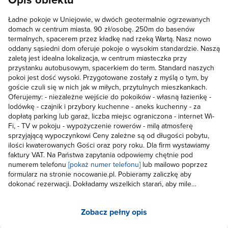
Ładne pokoje w Uniejowie, w dwóch geotermalnie ogrzewanych
domach w centrum miasta. 90 zł/osobę. 250m do basenów
termalnych, spacerem przez kładkę nad rzeką Wartą. Nasz nowo
oddany sąsiedni dom oferuje pokoje o wysokim standardzie. Naszą
zaletą jest idealna lokalizacja, w centrum miasteczka przy
przystanku autobusowym, spacerkiem do term. Standard naszych
pokoi jest dość wysoki. Przygotowane zostały z myślą o tym, by
goście czuli się w nich jak w miłych, przytulnych mieszkankach.
Oferujemy: - niezależne wejście do pokoików - własną łazienkę -
lodówkę - czajnik i przybory kuchenne - aneks kuchenny - za
dopłatą parking lub garaż, liczba miejsc ograniczona - internet Wi-
Fi, - TV w pokoju - wypożyczenie rowerów - milą atmosferę
sprzyjającą wypoczynkowi Ceny zależne są od długości pobytu,
ilości kwaterowanych Gości oraz pory roku. Dla firm wystawiamy
faktury VAT. Na Państwa zapytania odpowiemy chętnie pod
numerem telefonu
[pokaż numer telefonu]
lub mailowo poprzez
formularz na stronie nocowanie.pl. Pobieramy zaliczkę aby
dokonać rezerwacji. Dokładamy wszelkich starań, aby mile
wspominali Państwo pobyt w Uniejowie. Największą atrakcją
Uniejowa są baseny termalne ze strefą saun i odnowy biologicznej
Zobacz pełny opis
oraz XIV-wieczny zamek biskupów gnieźnieńskich nad rzeką Wartą
otoczony uroczym parkiem. Do kompleksu termalnego jest od nas