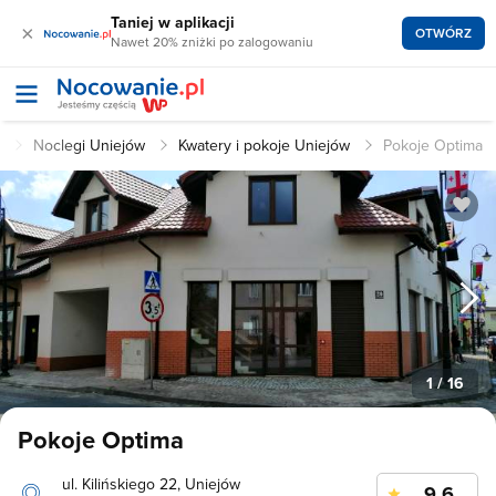
Taniej w aplikacji
×
OTWÓRZ
Nawet 20% zniżki po zalogowaniu
l
Noclegi Uniejów
Kwatery i pokoje Uniejów
Pokoje Optima
1
/ 16
Pokoje Optima
ul. Kilińskiego 22, Uniejów
9.6