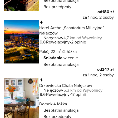
Bezpłatna anulacja
Bez przedpłaty
od
180 zł
za 1 noc, 2 osoby
Natychmiastowa rezerwacja
Hotel Arche „Sanatorium Milicyjne”
Nałęczów
Nałęczów
4,7 km od Wąwolnicy
9.8
Rewelacyjny
2 opinie
2
Pokój:
22 m
2 łóżka
Śniadanie
w cenie
Bezpłatna anulacja
od
347 zł
za 1 noc, 2 osoby
Natychmiastowa rezerwacja
Drzewiecka Chata Nałęczów
Nałęczów
5,3 km od Wąwolnicy
9.6
Rewelacyjny
17 opinii
Domek:
4 łóżka
Bezpłatna anulacja
Bez przedpłaty