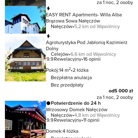
za 1 noc, 2 osoby
Natychmiastowa rezerwacja
EASY RENT Apartments- Willa Alba
Brązowa Sowa Nałęczów
Nałęczów
5,2 km od Wąwolnicy
Natychmiastowa rezerwacja
Agroturystyka Pod Jabłonią Kazimierz
Dolny
Celejów
6,6 km od Wąwolnicy
9.9
Rewelacyjny
16 opinii
2
Pokój:
14 m
2 łóżka
Bezpłatna anulacja
Bez przedpłaty
od
5 000 zł
za 1 noc, 2 osoby
Potwierdzenie do 24 h
Wrzosowy Domek Nałęczów
Nałęczów
4,8 km od Wąwolnicy
9.9
Rewelacyjny
11 opinii
Domek:
4 łóżka