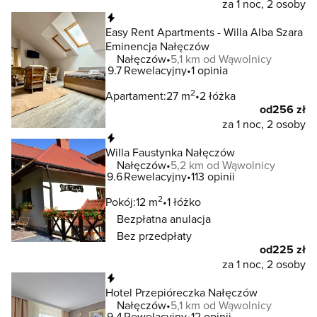
za 1 noc, 2 osoby
Natychmiastowa rezerwacja
Easy Rent Apartments - Willa Alba Szara
Eminencja Nałęczów
Nałęczów
5,1 km od Wąwolnicy
9.7
Rewelacyjny
1 opinia
2
Apartament:
27 m
2 łóżka
od
256 zł
za 1 noc, 2 osoby
Natychmiastowa rezerwacja
Willa Faustynka Nałęczów
Nałęczów
5,2 km od Wąwolnicy
9.6
Rewelacyjny
113 opinii
2
Pokój:
12 m
1 łóżko
Bezpłatna anulacja
Bez przedpłaty
od
225 zł
za 1 noc, 2 osoby
Natychmiastowa rezerwacja
Hotel Przepióreczka Nałęczów
Nałęczów
5,1 km od Wąwolnicy
9.4
Rewelacyjny
12 opinii