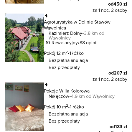
od
450 zł
za 1 noc, 2 osoby
Natychmiastowa rezerwacja
Agroturystyka w Dolinie Stawów
Wąwolnica
Kazimierz Dolny
3,8 km od
Wąwolnicy
10
Rewelacyjny
88 opinii
2
Pokój:
12 m
1 łóżko
Bezpłatna anulacja
Bez przedpłaty
od
207 zł
za 1 noc, 2 osoby
Natychmiastowa rezerwacja
Pokoje Willa Kolorowa
Nałęczów
4,9 km od Wąwolnicy
2
Pokój:
10 m
1 łóżko
Bezpłatna anulacja
Bez przedpłaty
od
133 zł