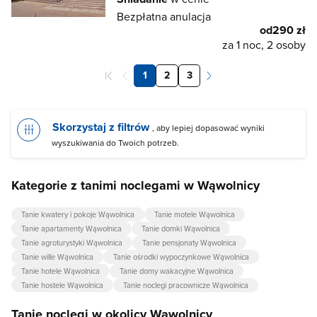
Bezpłatna anulacja
od
290 zł
za 1 noc, 2 osoby
1
2
3
Skorzystaj z filtrów
, aby lepiej dopasować wyniki
wyszukiwania do Twoich potrzeb.
Kategorie z tanimi noclegami w Wąwolnicy
Tanie kwatery i pokoje Wąwolnica
Tanie motele Wąwolnica
Tanie apartamenty Wąwolnica
Tanie domki Wąwolnica
Tanie agroturystyki Wąwolnica
Tanie pensjonaty Wąwolnica
Tanie wille Wąwolnica
Tanie ośrodki wypoczynkowe Wąwolnica
Tanie hotele Wąwolnica
Tanie domy wakacyjne Wąwolnica
Tanie hostele Wąwolnica
Tanie noclegi pracownicze Wąwolnica
Tanie noclegi w okolicy Wąwolnicy