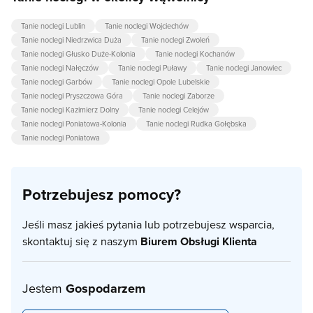
Tanie noclegi Lublin
Tanie noclegi Wojciechów
Tanie noclegi Niedrzwica Duża
Tanie noclegi Zwoleń
Tanie noclegi Głusko Duże-Kolonia
Tanie noclegi Kochanów
Tanie noclegi Nałęczów
Tanie noclegi Puławy
Tanie noclegi Janowiec
Tanie noclegi Garbów
Tanie noclegi Opole Lubelskie
Tanie noclegi Pryszczowa Góra
Tanie noclegi Zaborze
Tanie noclegi Kazimierz Dolny
Tanie noclegi Celejów
Tanie noclegi Poniatowa-Kolonia
Tanie noclegi Rudka Gołębska
Tanie noclegi Poniatowa
Potrzebujesz pomocy?
Jeśli masz jakieś pytania lub potrzebujesz wsparcia,
skontaktuj się z naszym
Biurem Obsługi Klienta
Jestem
Gospodarzem