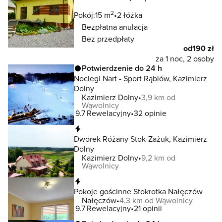
2
Pokój:
15 m
2 łóżka
Bezpłatna anulacja
Bez przedpłaty
od
190 zł
za 1 noc, 2 osoby
Potwierdzenie do 24 h
Noclegi Nart - Sport Rąblów, Kazimierz
Dolny
Kazimierz Dolny
3,9 km od
Wąwolnicy
9.7
Rewelacyjny
32 opinie
Natychmiastowa rezerwacja
Dworek Różany Stok-Zażuk, Kazimierz
Dolny
Kazimierz Dolny
9,2 km od
Wąwolnicy
Natychmiastowa rezerwacja
Pokoje gościnne Stokrotka Nałęczów
Nałęczów
4,3 km od Wąwolnicy
9.7
Rewelacyjny
21 opinii