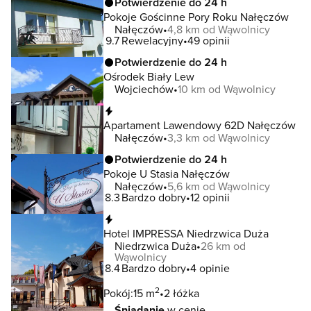
Potwierdzenie do 24 h
Pokoje Gościnne Pory Roku Nałęczów
Nałęczów
4,8 km od Wąwolnicy
9.7
Rewelacyjny
49 opinii
Potwierdzenie do 24 h
Ośrodek Biały Lew
Wojciechów
10 km od Wąwolnicy
Natychmiastowa rezerwacja
Apartament Lawendowy 62D Nałęczów
Nałęczów
3,3 km od Wąwolnicy
Potwierdzenie do 24 h
Pokoje U Stasia Nałęczów
Nałęczów
5,6 km od Wąwolnicy
8.3
Bardzo dobry
12 opinii
Natychmiastowa rezerwacja
Hotel IMPRESSA Niedrzwica Duża
Niedrzwica Duża
26 km od
Wąwolnicy
8.4
Bardzo dobry
4 opinie
2
Pokój:
15 m
2 łóżka
Śniadanie
w cenie