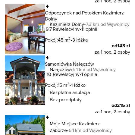
za 1 noc, 2 osoby
Natychmiastowa rezerwacja
Odpoczynek nad Potokiem Kazimierz
Dolny
Kazimierz Dolny
7,3 km od Wąwolnicy
9.7
Rewelacyjny
11 opinii
2
Pokój:
45 m
3 łóżka
od
143 zł
za 1 noc, 2 osoby
Natychmiastowa rezerwacja
Samoniówka Nałęczów
Nałęczów
5,1 km od Wąwolnicy
10
Rewelacyjny
1 opinia
2
Pokój:
15 m
1 łóżko
Bezpłatna anulacja
Bez przedpłaty
od
215 zł
za 1 noc, 2 osoby
Natychmiastowa rezerwacja
Moje Miejsce Kazimierz
Zaborze
5,1 km od Wąwolnicy