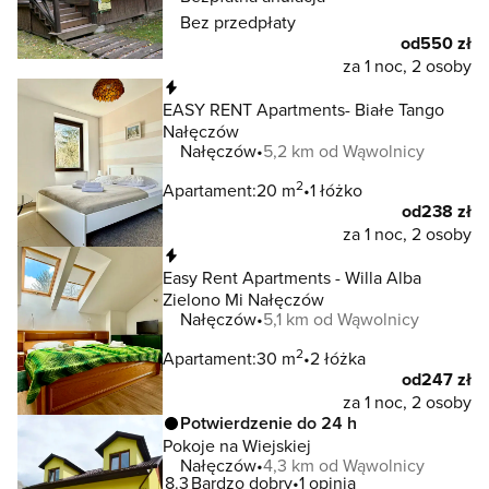
Bez przedpłaty
od
550 zł
za 1 noc, 2 osoby
Natychmiastowa rezerwacja
EASY RENT Apartments- Białe Tango
Nałęczów
Nałęczów
5,2 km od Wąwolnicy
2
Apartament:
20 m
1 łóżko
od
238 zł
za 1 noc, 2 osoby
Natychmiastowa rezerwacja
Easy Rent Apartments - Willa Alba
Zielono Mi Nałęczów
Nałęczów
5,1 km od Wąwolnicy
2
Apartament:
30 m
2 łóżka
od
247 zł
za 1 noc, 2 osoby
Potwierdzenie do 24 h
Pokoje na Wiejskiej
Nałęczów
4,3 km od Wąwolnicy
8.3
Bardzo dobry
1 opinia