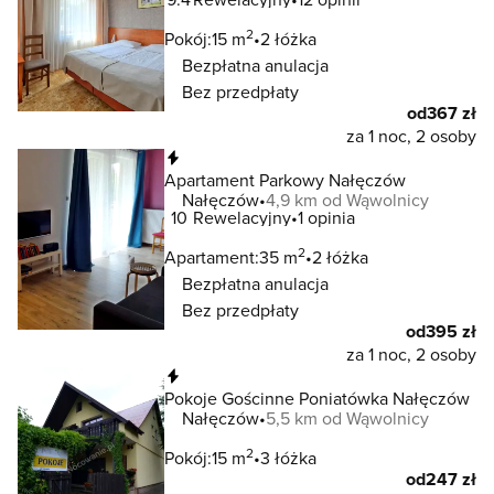
2
Pokój:
15 m
2 łóżka
Bezpłatna anulacja
Bez przedpłaty
od
367 zł
za 1 noc, 2 osoby
Natychmiastowa rezerwacja
Apartament Parkowy Nałęczów
Nałęczów
4,9 km od Wąwolnicy
10
Rewelacyjny
1 opinia
2
Apartament:
35 m
2 łóżka
Bezpłatna anulacja
Bez przedpłaty
od
395 zł
za 1 noc, 2 osoby
Natychmiastowa rezerwacja
Pokoje Gościnne Poniatówka Nałęczów
Nałęczów
5,5 km od Wąwolnicy
2
Pokój:
15 m
3 łóżka
od
247 zł