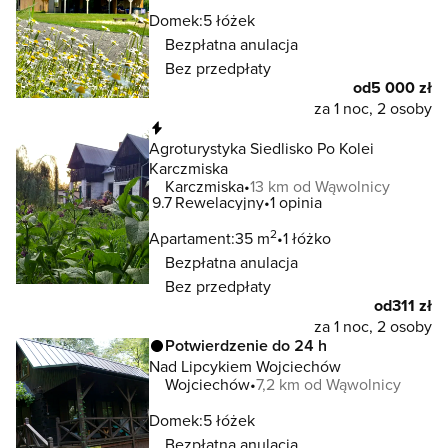
Domek:
5 łóżek
Bezpłatna anulacja
Bez przedpłaty
od
5 000 zł
za 1 noc, 2 osoby
Natychmiastowa rezerwacja
Agroturystyka Siedlisko Po Kolei
Karczmiska
Karczmiska
13 km od Wąwolnicy
9.7
Rewelacyjny
1 opinia
2
Apartament:
35 m
1 łóżko
Bezpłatna anulacja
Bez przedpłaty
od
311 zł
za 1 noc, 2 osoby
Potwierdzenie do 24 h
Nad Lipcykiem Wojciechów
Wojciechów
7,2 km od Wąwolnicy
Domek:
5 łóżek
Bezpłatna anulacja