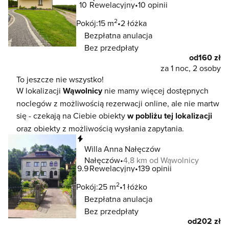
10
Rewelacyjny
10 opinii
2
Pokój:
15 m
2 łóżka
Bezpłatna anulacja
Bez przedpłaty
od
160 zł
za 1 noc, 2 osoby
To jeszcze nie wszystko!
W lokalizacji
Wąwolnicy
nie mamy więcej dostępnych
noclegów z możliwością rezerwacji online, ale nie martw
się - czekają na Ciebie obiekty
w pobliżu tej lokalizacji
oraz obiekty z możliwością wysłania zapytania.
Natychmiastowa rezerwacja
Willa Anna Nałęczów
Nałęczów
4,8 km od Wąwolnicy
9.9
Rewelacyjny
139 opinii
2
Pokój:
25 m
1 łóżko
Bezpłatna anulacja
Bez przedpłaty
od
202 zł