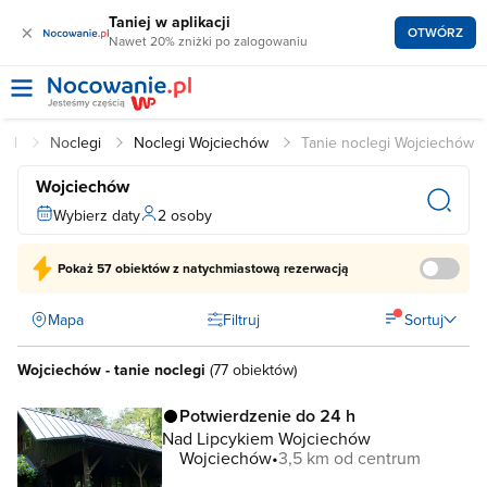
Taniej w aplikacji
×
OTWÓRZ
Nawet 20% zniżki po zalogowaniu
.pl
Noclegi
Noclegi Wojciechów
Tanie noclegi Wojciechów
Wojciechów
Wybierz daty
2 osoby
Pokaż
57 obiektów
z natychmiastową rezerwacją
Mapa
Filtruj
Sortuj
Wojciechów - tanie noclegi
(
77 obiektów
)
Potwierdzenie do 24 h
Nad Lipcykiem Wojciechów
Wojciechów
3,5 km od centrum