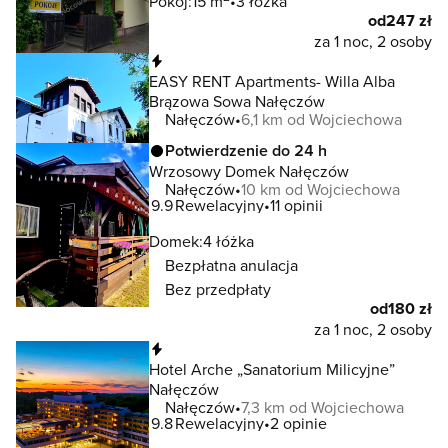
Pokój:
15 m
3 łóżka
od
247 zł
za 1 noc, 2 osoby
Natychmiastowa rezerwacja
EASY RENT Apartments- Willa Alba
Brązowa Sowa Nałęczów
Nałęczów
6,1 km od Wojciechowa
Potwierdzenie do 24 h
Wrzosowy Domek Nałęczów
Nałęczów
10 km od Wojciechowa
9.9
Rewelacyjny
11 opinii
Domek:
4 łóżka
Bezpłatna anulacja
Bez przedpłaty
od
180 zł
za 1 noc, 2 osoby
Natychmiastowa rezerwacja
Hotel Arche „Sanatorium Milicyjne”
Nałęczów
Nałęczów
7,3 km od Wojciechowa
9.8
Rewelacyjny
2 opinie