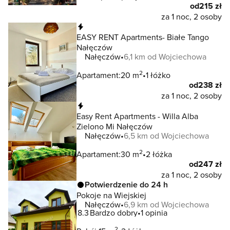
od
215 zł
za 1 noc, 2 osoby
Natychmiastowa rezerwacja
EASY RENT Apartments- Białe Tango
Nałęczów
Nałęczów
6,1 km od Wojciechowa
2
Apartament:
20 m
1 łóżko
od
238 zł
za 1 noc, 2 osoby
Natychmiastowa rezerwacja
Easy Rent Apartments - Willa Alba
Zielono Mi Nałęczów
Nałęczów
6,5 km od Wojciechowa
2
Apartament:
30 m
2 łóżka
od
247 zł
za 1 noc, 2 osoby
Potwierdzenie do 24 h
Pokoje na Wiejskiej
Nałęczów
6,9 km od Wojciechowa
8.3
Bardzo dobry
1 opinia
2