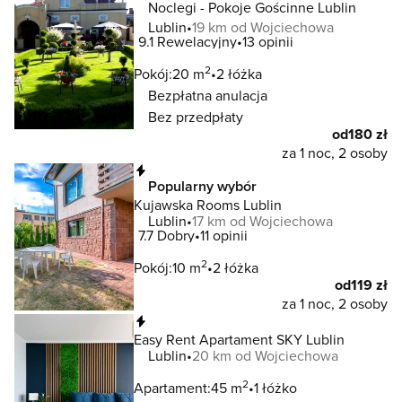
Noclegi - Pokoje Gościnne Lublin
Lublin
19 km od Wojciechowa
9.1
Rewelacyjny
13 opinii
2
Pokój:
20 m
2 łóżka
Bezpłatna anulacja
Bez przedpłaty
od
180 zł
za 1 noc, 2 osoby
Natychmiastowa rezerwacja
Popularny wybór
Kujawska Rooms Lublin
Lublin
17 km od Wojciechowa
7.7
Dobry
11 opinii
2
Pokój:
10 m
2 łóżka
od
119 zł
za 1 noc, 2 osoby
Natychmiastowa rezerwacja
Easy Rent Apartament SKY Lublin
Lublin
20 km od Wojciechowa
2
Apartament:
45 m
1 łóżko