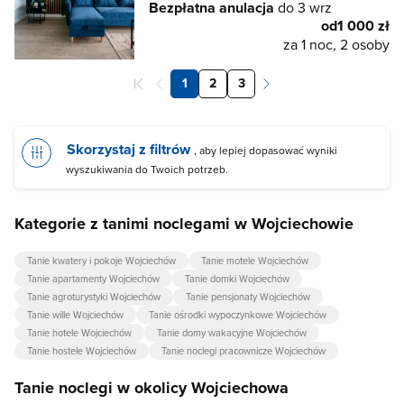
Bezpłatna anulacja
do 3 wrz
od
1 000 zł
za 1 noc, 2 osoby
1
2
3
Skorzystaj z filtrów
, aby lepiej dopasować wyniki
wyszukiwania do Twoich potrzeb.
Kategorie z tanimi noclegami w Wojciechowie
Tanie kwatery i pokoje Wojciechów
Tanie motele Wojciechów
Tanie apartamenty Wojciechów
Tanie domki Wojciechów
Tanie agroturystyki Wojciechów
Tanie pensjonaty Wojciechów
Tanie wille Wojciechów
Tanie ośrodki wypoczynkowe Wojciechów
Tanie hotele Wojciechów
Tanie domy wakacyjne Wojciechów
Tanie hostele Wojciechów
Tanie noclegi pracownicze Wojciechów
Tanie noclegi w okolicy Wojciechowa