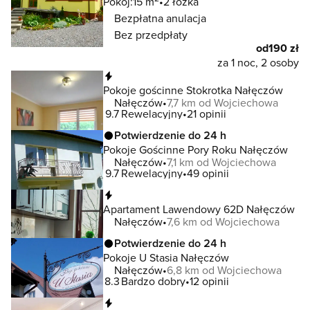
Pokój:
15 m
2 łóżka
Bezpłatna anulacja
Bez przedpłaty
od
190 zł
za 1 noc, 2 osoby
Natychmiastowa rezerwacja
Pokoje gościnne Stokrotka Nałęczów
Nałęczów
7,7 km od Wojciechowa
9.7
Rewelacyjny
21 opinii
Potwierdzenie do 24 h
Pokoje Gościnne Pory Roku Nałęczów
Nałęczów
7,1 km od Wojciechowa
9.7
Rewelacyjny
49 opinii
Natychmiastowa rezerwacja
Apartament Lawendowy 62D Nałęczów
Nałęczów
7,6 km od Wojciechowa
Potwierdzenie do 24 h
Pokoje U Stasia Nałęczów
Nałęczów
6,8 km od Wojciechowa
8.3
Bardzo dobry
12 opinii
Natychmiastowa rezerwacja