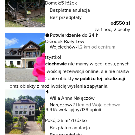
Domek:
5 łóżek
Bezpłatna anulacja
Bez przedpłaty
od
550 zł
za 1 noc, 2 osoby
Potwierdzenie do 24 h
Ośrodek Biały Lew
Wojciechów
1,2 km od centrum
To jeszcze nie wszystko!
W lokalizacji
Wojciechowie
nie mamy więcej dostępnych
noclegów z możliwością rezerwacji online, ale nie martw
się - czekają na Ciebie obiekty
w pobliżu tej lokalizacji
oraz obiekty z możliwością wysłania zapytania.
Natychmiastowa rezerwacja
Willa Anna Nałęczów
Nałęczów
7,1 km od Wojciechowa
9.9
Rewelacyjny
139 opinii
2
Pokój:
25 m
1 łóżko
Bezpłatna anulacja
Bez przedpłaty