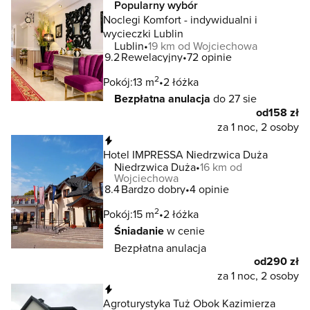
Popularny wybór
Noclegi Komfort - indywidualni i
wycieczki Lublin
Lublin
19 km od Wojciechowa
9.2
Rewelacyjny
72 opinie
2
Pokój:
13 m
2 łóżka
Bezpłatna anulacja
do 27 sie
od
158 zł
za 1 noc, 2 osoby
Natychmiastowa rezerwacja
Hotel IMPRESSA Niedrzwica Duża
Niedrzwica Duża
16 km od
Wojciechowa
8.4
Bardzo dobry
4 opinie
2
Pokój:
15 m
2 łóżka
Śniadanie
w cenie
Bezpłatna anulacja
od
290 zł
za 1 noc, 2 osoby
Natychmiastowa rezerwacja
Agroturystyka Tuż Obok Kazimierza