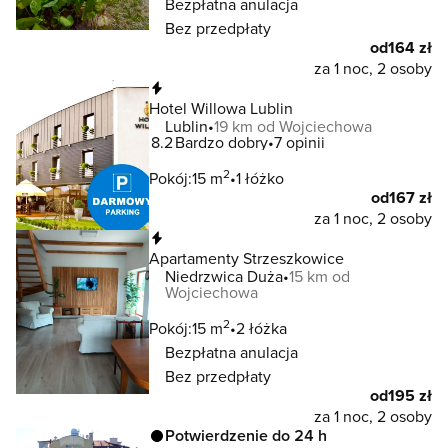
Bezpłatna anulacja
Bez przedpłaty
od
164 zł
za 1 noc, 2 osoby
Natychmiastowa rezerwacja
Hotel Willowa Lublin
Lublin
19 km od Wojciechowa
8.2
Bardzo dobry
7 opinii
2
Pokój:
15 m
1 łóżko
od
167 zł
za 1 noc, 2 osoby
Natychmiastowa rezerwacja
Apartamenty Strzeszkowice
Niedrzwica Duża
15 km od
Wojciechowa
2
Pokój:
15 m
2 łóżka
Bezpłatna anulacja
Bez przedpłaty
od
195 zł
za 1 noc, 2 osoby
Potwierdzenie do 24 h