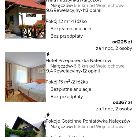
Nałęczów
6,8 km od Wojciechowa
9.6
Rewelacyjny
113 opinii
2
Pokój:
12 m
1 łóżko
Bezpłatna anulacja
Bez przedpłaty
od
225 zł
za 1 noc, 2 osoby
Natychmiastowa rezerwacja
Hotel Przepióreczka Nałęczów
Nałęczów
6,6 km od Wojciechowa
9.4
Rewelacyjny
12 opinii
2
Pokój:
15 m
2 łóżka
Bezpłatna anulacja
Bez przedpłaty
od
367 zł
za 1 noc, 2 osoby
Natychmiastowa rezerwacja
Pokoje Gościnne Poniatówka Nałęczów
Nałęczów
6,8 km od Wojciechowa
2