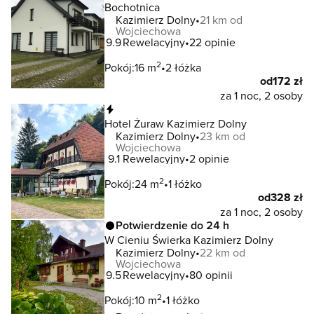
Bochotnica
Kazimierz Dolny
21 km od
Wojciechowa
9.9
Rewelacyjny
22 opinie
2
Pokój:
16 m
2 łóżka
od
172 zł
za 1 noc, 2 osoby
Natychmiastowa rezerwacja
Hotel Żuraw Kazimierz Dolny
Kazimierz Dolny
23 km od
Wojciechowa
9.1
Rewelacyjny
2 opinie
2
Pokój:
24 m
1 łóżko
od
328 zł
za 1 noc, 2 osoby
Potwierdzenie do 24 h
W Cieniu Świerka Kazimierz Dolny
Kazimierz Dolny
22 km od
Wojciechowa
9.5
Rewelacyjny
80 opinii
2
Pokój:
10 m
1 łóżko