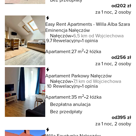
od
202 zł
za 1 noc, 2 osoby
Natychmiastowa rezerwacja
Easy Rent Apartments - Willa Alba Szara
Eminencja Nałęczów
Nałęczów
6,5 km od Wojciechowa
9.7
Rewelacyjny
1 opinia
2
Apartament:
27 m
2 łóżka
od
256 zł
za 1 noc, 2 osoby
Natychmiastowa rezerwacja
Apartament Parkowy Nałęczów
Nałęczów
7,1 km od Wojciechowa
10
Rewelacyjny
1 opinia
2
Apartament:
35 m
2 łóżka
Bezpłatna anulacja
Bez przedpłaty
od
395 zł
za 1 noc, 2 osoby
Natychmiastowa rezerwacja
Willa Faustynka Nałęczów