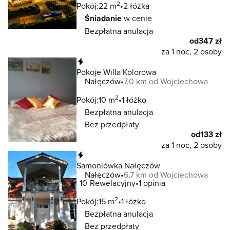
2
Pokój:
22 m
2 łóżka
Śniadanie
w cenie
Bezpłatna anulacja
od
347 zł
za 1 noc, 2 osoby
Natychmiastowa rezerwacja
Pokoje Willa Kolorowa
Nałęczów
7,0 km od Wojciechowa
2
Pokój:
10 m
1 łóżko
Bezpłatna anulacja
Bez przedpłaty
od
133 zł
za 1 noc, 2 osoby
Natychmiastowa rezerwacja
Samoniówka Nałęczów
Nałęczów
6,7 km od Wojciechowa
10
Rewelacyjny
1 opinia
2
Pokój:
15 m
1 łóżko
Bezpłatna anulacja
Bez przedpłaty