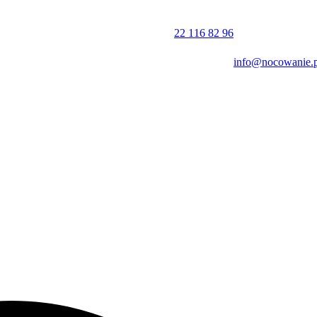
ektu posługuje się językiem polskim i angielskim.
22 116 82 96
info@nocowanie.p