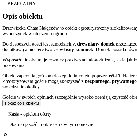
BEZPŁATNY
Opis obiektu
Drzewiecka Chata Nałęczów to obiekt agroturystyczny zlokalizowa
wypoczynek w otoczeniu ogrodu.
Do dyspozycji gości jest samodzielny,
drewniany domek
przeznaczo
dodatkową atmosferę tworzy
własny kominek
. Domek posiada równi
Wyposażenie obejmuje również praktyczne udogodnienia, takie jak lo
prasowania.
Obiekt zapewnia gościom dostęp do internetu poprzez
Wi-Fi
. Na ter
Zmotoryzowani goście mogą skorzystać z
bezpłatnego, prywatnego
zwiedzanie okolicy.
Goście w swoich opiniach szczególnie wysoko oceniają czystość obie
Pokaż opis obiektu
Chata zlokalizowana jest w Nałęczowie, znanym uzdrowisku w wojewó
aktywnego spędzania czasu. W okolicy warto wybrać się na spacer 
Kasia - opiekun oferty
takie jak Muzeum Stefana Żeromskiego oraz Muzeum Bolesława Prusa
wędrówek dostępna jest między innymi trasa spacerowa zwana „Szla
Dbam o jakość i dobre ceny w tym obiekcie
Doba hotelowa rozpoczyna się o godzinie 15:00 i trwa do 11:00 dnia