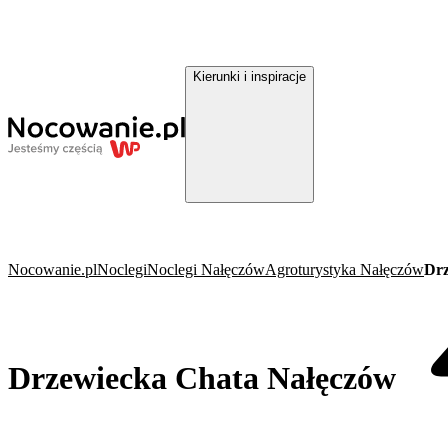
Kierunki i inspiracje
Nocowanie.pl
Noclegi
Noclegi Nałęczów
Agroturystyka Nałęczów
Drz
Drzewiecka Chata Nałęczów