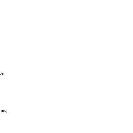
rzu.
rą,
 mną
 za