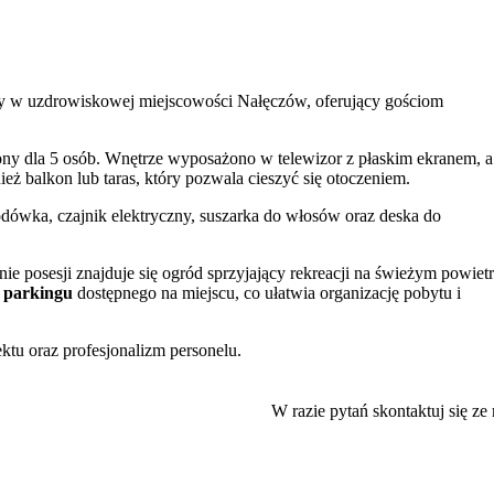
ny w uzdrowiskowej miejscowości Nałęczów, oferujący gościom
ny dla 5 osób. Wnętrze wyposażono w telewizor z płaskim ekranem, a
eż balkon lub taras, który pozwala cieszyć się otoczeniem.
dówka, czajnik elektryczny, suszarka do włosów oraz deska do
enie posesji znajduje się ogród sprzyjający rekreacji na świeżym powiet
 parkingu
dostępnego na miejscu, co ułatwia organizację pobytu i
ktu oraz profesjonalizm personelu.
dztwie lubelskim. Bliskość atrakcji turystycznych zachęca do
po
Parku Zdrojowym
lub odwiedzić miejsca związane z polską literatu
W razie pytań skontaktuj się ze
 wraz z jego charakterystyczną ławeczką. Dla miłośników pieszych
kiem Papieskim”.
 następnego, z możliwością zameldowania do godziny 20:00. Płatności