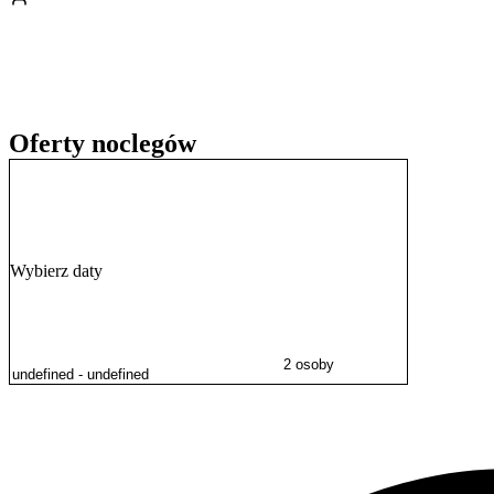
pobyt można dokonać gotówką lub przelewem bankowym. Personel obi
Oferty noclegów
Wybierz daty
2 osoby