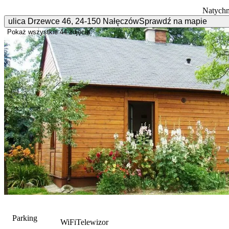
Natychm
ulica Drzewce
46
,
24-150
Nałęczów
Sprawdź na mapie
Pokaż wszystkie
44 zdjęcia
Parking
WiFi
Telewizor