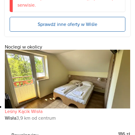
serwisie.
Sprawdź inne oferty w Wiśle
Noclegi w okolicy
Leśny Kącik Wisła
Wisła
3,9 km od centrum
186 zł
Rewelacyjny