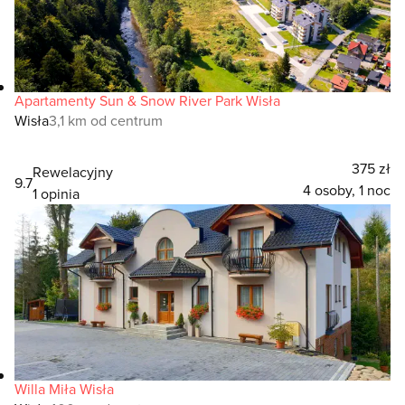
Apartamenty Sun & Snow River Park Wisła
Wisła
3,1 km od centrum
375 zł
Rewelacyjny
9.7
4 osoby, 1 noc
1 opinia
Willa Miła Wisła