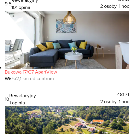
9.5
2 osoby, 1 noc
101 opinii
Bukowa 17/C7 ApartView
Wisła
2,1 km od centrum
481 zł
Rewelacyjny
10
2 osoby, 1 noc
1 opinia