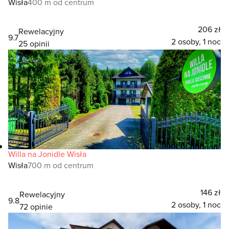
Wisła
400 m od centrum
206 zł
Rewelacyjny
9.7
2 osoby, 1 noc
25 opinii
Willa na Jonidle Wisła
Wisła
700 m od centrum
146 zł
Rewelacyjny
9.8
2 osoby, 1 noc
72 opinie