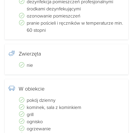
dezynfekcja pomieszczeń profesjonalnymi
środkami dezynfekującymi
ozonowanie pomieszczeń
pranie pościeli i ręczników w temperaturze min.
60 stopni
Zwierzęta
nie
W obiekcie
pokój dzienny
kominek, sala z kominkiem
grill
ognisko
ogrzewanie