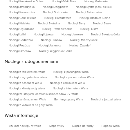
Noclegi Kozakowice Dolne
Noclegi Górki Małe
Noclegi Goleszów
Noclegi Jaworzynka
Noclegi Dzięgielów
Noclegi Bystra (pow. bielski)
Noclegi Kamesznica
Noclegi Godziszów
Noclegi Bażanowice
Noclegi Górki Wielkie
Noclegi Harbutowice
Noclegi Bładnice Dolne
Noclegi Kisielów
Noclegi Słotwina
Noclegi Biery
Noclegi Szare
Noclegi Ogrodzona
Noclegi Twardorzeczka
Noclegi Ostre
Noclegi Laliki
Noclegi Lipowa
Noclegi Jaworze
Noclegi Świętoszówka
Noclegi Godziszka
Noclegi Puńców
Noclegi Międzyświeć
Noclegi Pogórze
Noclegi Jasienica
Noclegi Zwardoń
Noclegi Skoczów
Noclegi Węgierska Górka
Noclegi z udogodnieniami
Noclegi z telewizorem Wisła
Noclegi z parkingiem Wisła
Noclegi z wyżywieniem Wisła
Noclegi z placem zabaw Wisła
Noclegi z basenem Wisła
Noclegi z kominkiem Wisła
Noclegi z klimatyzacją Wisła
Noclegi z internetem Wisła
Noclegi ze stacjami ładowania samochodów EV Wisła
Noclegi ze śniadaniem Wisła
Bon turystyczny Wisła
Noclegi z jacuzzi Wisła
Noclegi z widokiem na góry Wisła
Wisła informacje
Szukam noclegu w Wiśle
Mapa Wisły
Dojazd do Wisły
Pogoda Wisła