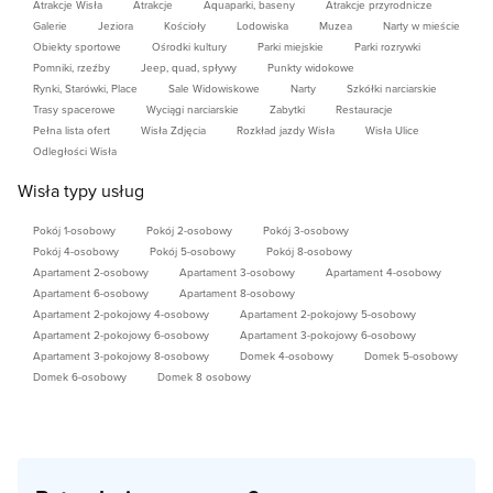
Atrakcje Wisła
Atrakcje
Aquaparki, baseny
Atrakcje przyrodnicze
Galerie
Jeziora
Kościoły
Lodowiska
Muzea
Narty w mieście
Obiekty sportowe
Ośrodki kultury
Parki miejskie
Parki rozrywki
Pomniki, rzeźby
Jeep, quad, spływy
Punkty widokowe
Rynki, Starówki, Place
Sale Widowiskowe
Narty
Szkółki narciarskie
Trasy spacerowe
Wyciągi narciarskie
Zabytki
Restauracje
Pełna lista ofert
Wisła Zdjęcia
Rozkład jazdy Wisła
Wisła Ulice
Odległości Wisła
Wisła typy usług
Pokój 1-osobowy
Pokój 2-osobowy
Pokój 3-osobowy
Pokój 4-osobowy
Pokój 5-osobowy
Pokój 8-osobowy
Apartament 2-osobowy
Apartament 3-osobowy
Apartament 4-osobowy
Apartament 6-osobowy
Apartament 8-osobowy
Apartament 2-pokojowy 4-osobowy
Apartament 2-pokojowy 5-osobowy
Apartament 2-pokojowy 6-osobowy
Apartament 3-pokojowy 6-osobowy
Apartament 3-pokojowy 8-osobowy
Domek 4-osobowy
Domek 5-osobowy
Domek 6-osobowy
Domek 8 osobowy