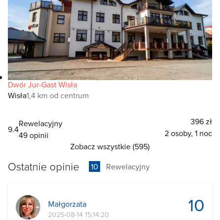
Dwór Jur-Gast Wisła
Wisła
1,4 km od centrum
396 zł
Rewelacyjny
9.4
2 osoby, 1 noc
49 opinii
Zobacz wszystkie (595)
Ostatnie opinie
10
Rewelacyjny
10
Małgorzata
2025-08-14 15:14:20