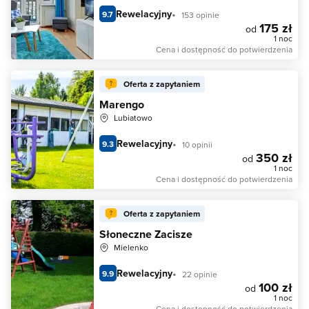
Rewelacyjny
9.7
153 opinie
175 zł
od
1 noc
Cena i dostępność do potwierdzenia
Oferta z zapytaniem
Marengo
Lubiatowo
Rewelacyjny
9.3
10 opinii
350 zł
od
1 noc
Cena i dostępność do potwierdzenia
Oferta z zapytaniem
Słoneczne Zacisze
Mielenko
Rewelacyjny
9.9
22 opinie
100 zł
od
1 noc
Cena i dostępność do potwierdzenia