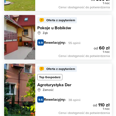
1 noc
Cena i dostępność do potwierdzenia
Oferta z zapytaniem
Pokoje u Bobików
Ząb
Rewelacyjny
9.9
55 opinii
60 zł
od
1 noc
Cena i dostępność do potwierdzenia
Oferta z zapytaniem
Top Gospodarz
Agroturystyka Dar
Zamość
Rewelacyjny
9.6
38 opinii
110 zł
od
1 noc
Cena i dostępność do potwierdzenia