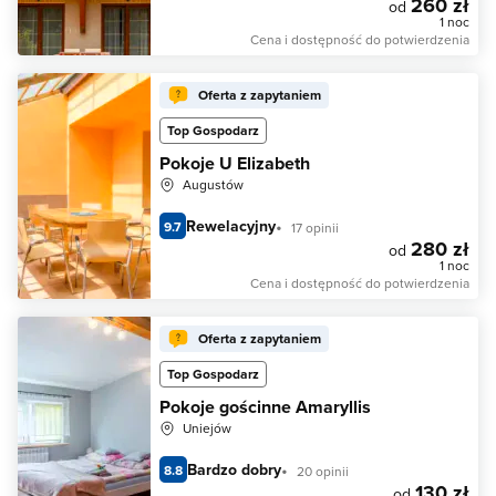
260 zł
od
1 noc
Cena i dostępność do potwierdzenia
Oferta z zapytaniem
Top Gospodarz
Pokoje U Elizabeth
Augustów
Rewelacyjny
9.7
17 opinii
280 zł
od
1 noc
Cena i dostępność do potwierdzenia
Oferta z zapytaniem
Top Gospodarz
Pokoje gościnne Amaryllis
Uniejów
Bardzo dobry
8.8
20 opinii
130 zł
od