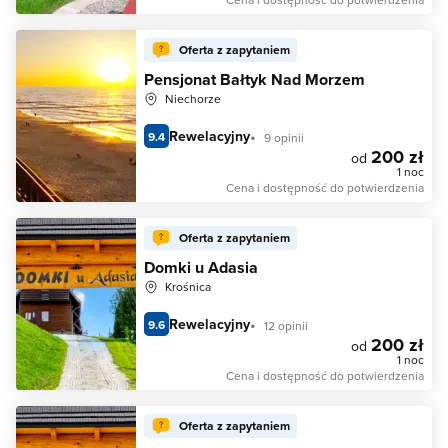
Oferta z zapytaniem
Pensjonat Bałtyk Nad Morzem
Niechorze
Rewelacyjny
9.4
9 opinii
200 zł
od
1 noc
Cena i dostępność do potwierdzenia
Oferta z zapytaniem
Domki u Adasia
Krośnica
Rewelacyjny
9.6
12 opinii
200 zł
od
1 noc
Cena i dostępność do potwierdzenia
Oferta z zapytaniem