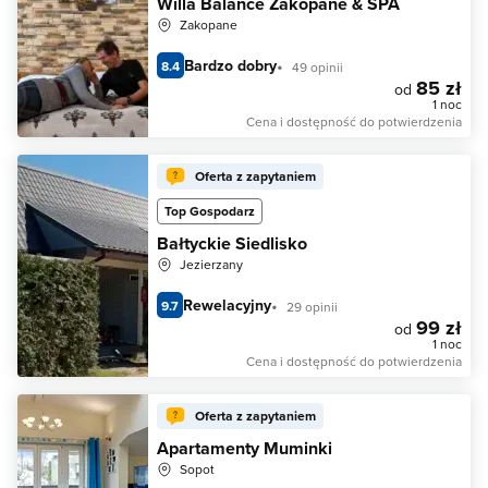
Willa Balance Zakopane & SPA
Zakopane
Bardzo dobry
8.4
49 opinii
85 zł
od
1 noc
Cena i dostępność do potwierdzenia
Oferta z zapytaniem
Top Gospodarz
Bałtyckie Siedlisko
Jezierzany
Rewelacyjny
9.7
29 opinii
99 zł
od
1 noc
Cena i dostępność do potwierdzenia
Oferta z zapytaniem
Apartamenty Muminki
Sopot