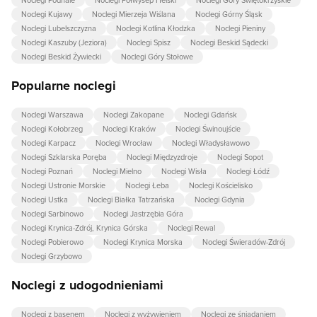
Noclegi Podhale
Noclegi Półwysep Helski
Noclegi Góry Świętokrzyskie
Noclegi Kujawy
Noclegi Mierzeja Wiślana
Noclegi Górny Śląsk
Noclegi Lubelszczyzna
Noclegi Kotlina Kłodzka
Noclegi Pieniny
Noclegi Kaszuby (Jeziora)
Noclegi Spisz
Noclegi Beskid Sądecki
Noclegi Beskid Żywiecki
Noclegi Góry Stołowe
Popularne noclegi
Noclegi Warszawa
Noclegi Zakopane
Noclegi Gdańsk
Noclegi Kołobrzeg
Noclegi Kraków
Noclegi Świnoujście
Noclegi Karpacz
Noclegi Wrocław
Noclegi Władysławowo
Noclegi Szklarska Poręba
Noclegi Międzyzdroje
Noclegi Sopot
Noclegi Poznań
Noclegi Mielno
Noclegi Wisła
Noclegi Łódź
Noclegi Ustronie Morskie
Noclegi Łeba
Noclegi Kościelisko
Noclegi Ustka
Noclegi Białka Tatrzańska
Noclegi Gdynia
Noclegi Sarbinowo
Noclegi Jastrzębia Góra
Noclegi Krynica-Zdrój, Krynica Górska
Noclegi Rewal
Noclegi Pobierowo
Noclegi Krynica Morska
Noclegi Świeradów-Zdrój
Noclegi Grzybowo
Noclegi z udogodnieniami
Noclegi z basenem
Noclegi z wyżywieniem
Noclegi ze śniadaniem