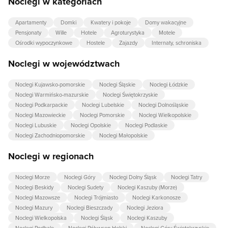
Noclegi w kategoriach
Apartamenty
Domki
Kwatery i pokoje
Domy wakacyjne
Pensjonaty
Wille
Hotele
Agroturystyka
Motele
Ośrodki wypoczynkowe
Hostele
Zajazdy
Internaty, schroniska
Noclegi w województwach
Noclegi Kujawsko-pomorskie
Noclegi Śląskie
Noclegi Łódzkie
Noclegi Warmińsko-mazurskie
Noclegi Świętokrzyskie
Noclegi Podkarpackie
Noclegi Lubelskie
Noclegi Dolnośląskie
Noclegi Mazowieckie
Noclegi Pomorskie
Noclegi Wielkopolskie
Noclegi Lubuskie
Noclegi Opolskie
Noclegi Podlaskie
Noclegi Zachodniopomorskie
Noclegi Małopolskie
Noclegi w regionach
Noclegi Morze
Noclegi Góry
Noclegi Dolny Śląsk
Noclegi Tatry
Noclegi Beskidy
Noclegi Sudety
Noclegi Kaszuby (Morze)
Noclegi Mazowsze
Noclegi Trójmiasto
Noclegi Karkonosze
Noclegi Mazury
Noclegi Bieszczady
Noclegi Jeziora
Noclegi Wielkopolska
Noclegi Śląsk
Noclegi Kaszuby