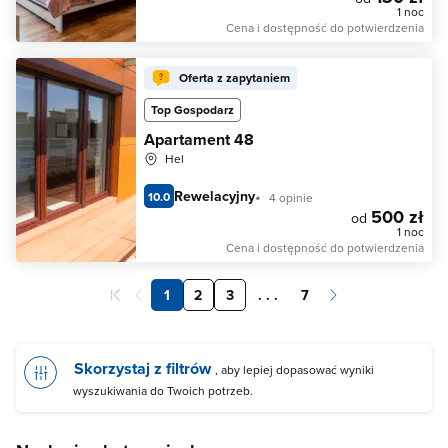
1 noc
Cena i dostępność do potwierdzenia
Oferta z zapytaniem
Top Gospodarz
Apartament 48
Hel
Rewelacyjny
10.0
4 opinie
500 zł
od
1 noc
Cena i dostępność do potwierdzenia
1
2
3
. . .
7
Skorzystaj z filtrów
, aby lepiej dopasować wyniki
wyszukiwania do Twoich potrzeb.