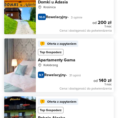
Domki u Adasia
Krośnica
Rewelacyjny
10.0
3 opinie
200 zł
od
1 noc
Cena i dostępność do potwierdzenia
Oferta z zapytaniem
Top Gospodarz
Apartamenty Gama
Kołobrzeg
Rewelacyjny
9.7
31 opinii
140 zł
od
1 noc
Cena i dostępność do potwierdzenia
Oferta z zapytaniem
Top Gospodarz
Pokoje Alaska