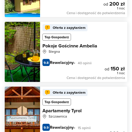
200 zł
od
1 noc
Cena i dostępność do potwierdzenia
Oferta z zapytaniem
Top Gospodarz
Pokoje Gościnne Ambelia
Stegna
Rewelacyjny
9.8
40 opinii
150 zł
od
1 noc
Cena i dostępność do potwierdzenia
Oferta z zapytaniem
Top Gospodarz
Apartamenty Tyrol
Szczawnica
Rewelacyjny
9.9
15 opinii