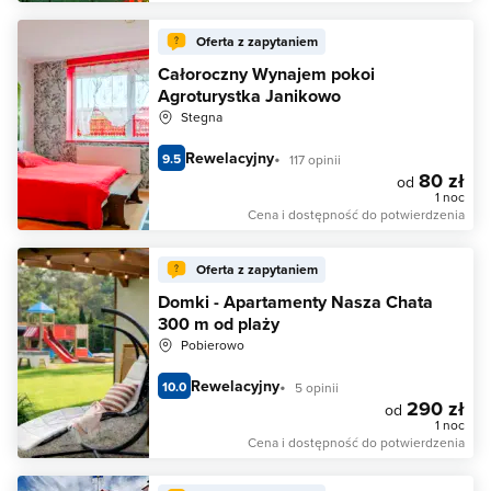
Oferta z zapytaniem
Całoroczny Wynajem pokoi
Agroturystka Janikowo
Stegna
Rewelacyjny
9.5
117 opinii
80 zł
od
1 noc
Cena i dostępność do potwierdzenia
Oferta z zapytaniem
Domki - Apartamenty Nasza Chata
300 m od plaży
Pobierowo
Rewelacyjny
10.0
5 opinii
290 zł
od
1 noc
Cena i dostępność do potwierdzenia