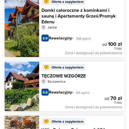
Oferta z zapytaniem
Domki całoroczne z kominkami i
sauną i Apartamenty Grześ/Promyk
Edenu
Jantar
Rewelacyjny
9.9
108 opinii
100 zł
od
1 noc
Cena i dostępność do potwierdzenia
Oferta z zapytaniem
TĘCZOWE WZGÓRZE
Szczawnica
Rewelacyjny
9.8
69 opinii
70 zł
od
1 noc
Cena i dostępność do potwierdzenia
Oferta z zapytaniem