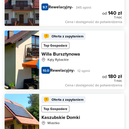
Rewelacyjny
9.7
345 opinii
140 zł
od
1 noc
Cena i dostępność do potwierdzenia
Oferta z zapytaniem
Top Gospodarz
Willa Bursztynowa
Kąty Rybackie
Rewelacyjny
10.0
12 opinii
180 zł
od
1 noc
Cena i dostępność do potwierdzenia
Oferta z zapytaniem
Top Gospodarz
Kaszubskie Domki
Miastko