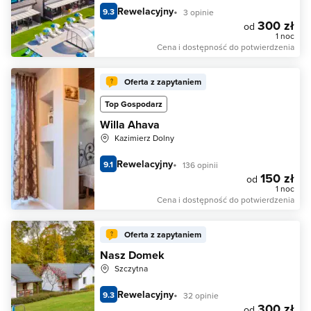
Rewelacyjny
9.3
3 opinie
300 zł
od
1 noc
Cena i dostępność do potwierdzenia
Oferta z zapytaniem
Top Gospodarz
Willa Ahava
Kazimierz Dolny
Rewelacyjny
9.1
136 opinii
150 zł
od
1 noc
Cena i dostępność do potwierdzenia
Oferta z zapytaniem
Nasz Domek
Szczytna
Rewelacyjny
9.3
32 opinie
300 zł
od