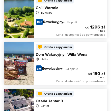
Oferta z zapytaniem
Chill Warmia
Bukwałd
Rewelacyjny
10.0
11 opinii
1296 zł
od
1 noc
Cena i dostępność do potwierdzenia
Oferta z zapytaniem
Dom Wakacyjny i Willa Wena
Ustka
Rewelacyjny
9.5
53 opinie
150 zł
od
1 noc
Cena i dostępność do potwierdzenia
Oferta z zapytaniem
Osada Jantar 3
Jantar