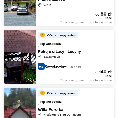
Wisła
80 zł
od
1 noc
Cena i dostępność do potwierdzenia
Oferta z zapytaniem
Top Gospodarz
Pokoje u Lucy - Lucyny
Szczawnica
Rewelacyjny
9.9
70 opinii
140 zł
od
1 noc
Cena i dostępność do potwierdzenia
Oferta z zapytaniem
Top Gospodarz
Willa Perełka
Krościenko Nad Dunajcem