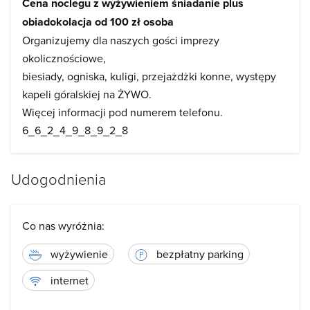
Cena noclegu z wyżywieniem śniadanie plus
obiadokolacja od 100 zł osoba
Organizujemy dla naszych gości imprezy
okolicznościowe,
biesiady, ogniska, kuligi, przejażdżki konne, występy
kapeli góralskiej na ŻYWO.
Więcej informacji pod numerem telefonu.
6_6_2_4_9_8_9_2_8
Udogodnienia
Co nas wyróżnia:
wyżywienie
bezpłatny parking
internet