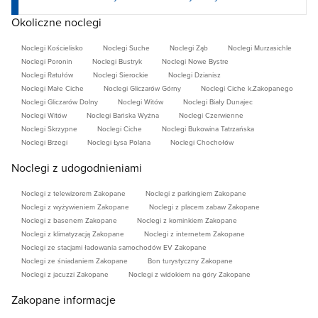
Okoliczne noclegi
Noclegi Kościelisko
Noclegi Suche
Noclegi Ząb
Noclegi Murzasichle
Noclegi Poronin
Noclegi Bustryk
Noclegi Nowe Bystre
Noclegi Ratułów
Noclegi Sierockie
Noclegi Dzianisz
Noclegi Małe Ciche
Noclegi Gliczarów Górny
Noclegi Ciche k.Zakopanego
Noclegi Gliczarów Dolny
Noclegi Witów
Noclegi Biały Dunajec
Noclegi Witów
Noclegi Bańska Wyżna
Noclegi Czerwienne
Noclegi Skrzypne
Noclegi Ciche
Noclegi Bukowina Tatrzańska
Noclegi Brzegi
Noclegi Łysa Polana
Noclegi Chochołów
Noclegi z udogodnieniami
Noclegi z telewizorem Zakopane
Noclegi z parkingiem Zakopane
Noclegi z wyżywieniem Zakopane
Noclegi z placem zabaw Zakopane
Noclegi z basenem Zakopane
Noclegi z kominkiem Zakopane
Noclegi z klimatyzacją Zakopane
Noclegi z internetem Zakopane
Noclegi ze stacjami ładowania samochodów EV Zakopane
Noclegi ze śniadaniem Zakopane
Bon turystyczny Zakopane
Noclegi z jacuzzi Zakopane
Noclegi z widokiem na góry Zakopane
Zakopane informacje