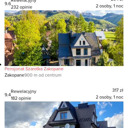
9.6
2 osoby, 1 noc
232 opinie
Pensjonat Szarotka Zakopane
Zakopane
900 m od centrum
317 zł
Rewelacyjny
9.4
2 osoby, 1 noc
182 opinie