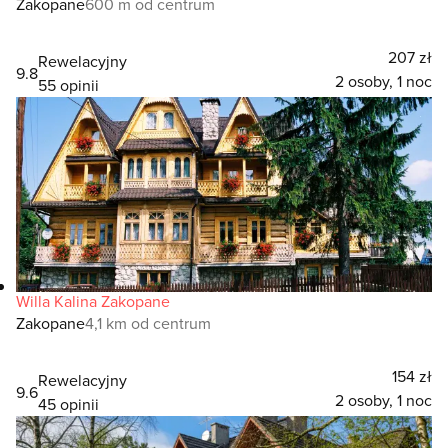
Zakopane
600 m od centrum
207 zł
Rewelacyjny
9.8
2 osoby, 1 noc
55 opinii
Willa Kalina Zakopane
Zakopane
4,1 km od centrum
154 zł
Rewelacyjny
9.6
2 osoby, 1 noc
45 opinii