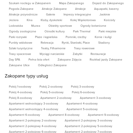
Szukam noclegu w Zakopanem
Mapa Zakopanego
Dojazd do Zakopanego
Pogoda Zakopane
Atrakcje Zakopane
Atrakcje
Aquaparki, baseny
Atrakcje przyrodnicze
Galerie
Imprezy integracyjne
Jaskinie
Jeziora
Kina
Kluby, dyskoteki
Kolej Wąskotorowa
Kościoły
Lodowiska
Muzea
Obiekty sportowe
Ogrody botaniczne
Ogrody zoologiczne
Ośrodki kultury
Park Thermal
Parki miejskie
Parki rozrywki
Plaże i kąpieliska
Pomniki, rzeźby
Konie i kuligi
Punkty widokowe
Rekreacja
Rynki, Starówki, Place
Stadiony
Szlaki turystyczne
Teatry, Filharmonie
Trasy rowerowe
Trasy spacerowe
Wyciągi narciarskie
Zabytki
Restauracje
Day SPA
Pełna lista ofert
Zakopane Zdjęcia
Rozkład jazdy Zakopane
Zakopane Ulice
Odległości Zakopane
Zakopane typy usług
Pokój 1-osobowy
Pokój 2-osobowy
Pokój 3-osobowy
Pokój 4-osobowy
Pokój 5-osobowy
Pokój 6-osobowy
Pokój 8-osobowy
Apartament 2-osobowy
Apartament 3-osobowy
Apartament wolnostojący 3-osobowy
Apartament 4-osobowy
Apartament wolnostojący 4-osobowy
Apartament 5-osobowy
Apartament 6-osobowy
Apartament 8-osobowy
Apartament 9-osobowy
Apartament 2-pokojowy 2-osobowy
Apartament 2-pokojowy 3-osobowy
Apartament 2-pokojowy 4-osobowy
Apartament 2-pokojowy 5-osobowy
Apartament 2-pokojowy 6-osobowy
Apartament 2-pokojowy 7-osobowy