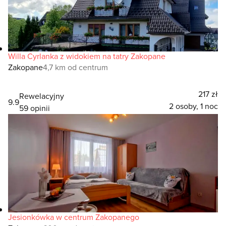
Willa Cyrlanka z widokiem na tatry Zakopane
Zakopane
4,7 km od centrum
217 zł
Rewelacyjny
9.9
2 osoby, 1 noc
59 opinii
Jesionkówka w centrum Zakopanego