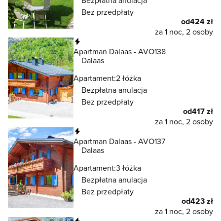
Bezpłatna anulacja
Bez przedpłaty
od
424 zł
za 1 noc, 2 osoby
Natychmiastowa rezerwacja
Apartman Dalaas - AVO138
Dalaas
Apartament:
2 łóżka
Bezpłatna anulacja
Bez przedpłaty
od
417 zł
za 1 noc, 2 osoby
Natychmiastowa rezerwacja
Apartman Dalaas - AVO137
Dalaas
Apartament:
3 łóżka
Bezpłatna anulacja
Bez przedpłaty
od
423 zł
za 1 noc, 2 osoby
Natychmiastowa rezerwacja