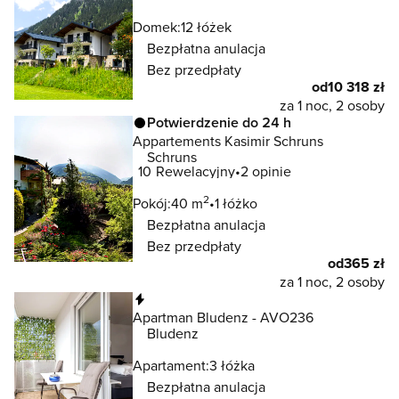
Domek:
12 łóżek
Bezpłatna anulacja
Bez przedpłaty
od
10 318 zł
za 1 noc, 2 osoby
Potwierdzenie do 24 h
Appartements Kasimir Schruns
Schruns
10
Rewelacyjny
2 opinie
2
Pokój:
40 m
1 łóżko
Bezpłatna anulacja
Bez przedpłaty
od
365 zł
za 1 noc, 2 osoby
Natychmiastowa rezerwacja
Apartman Bludenz - AVO236
Bludenz
Apartament:
3 łóżka
Bezpłatna anulacja