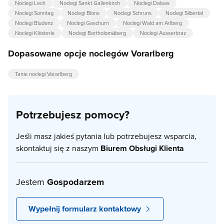
Noclegi Lech
Noclegi Sankt Gallenkirch
Noclegi Dalaas
Noclegi Sonntag
Noclegi Blons
Noclegi Schruns
Noclegi Silbertal
Noclegi Bludenz
Noclegi Gaschurn
Noclegi Wald am Arlberg
Noclegi Klösterle
Noclegi Bartholomäberg
Noclegi Ausserbraz
Dopasowane opcje noclegów Vorarlberg
Tanie noclegi Vorarlberg
Potrzebujesz pomocy?
Jeśli masz jakieś pytania lub potrzebujesz wsparcia,
skontaktuj się z naszym
Biurem Obsługi Klienta
Jestem
Gospodarzem
Wypełnij formularz kontaktowy