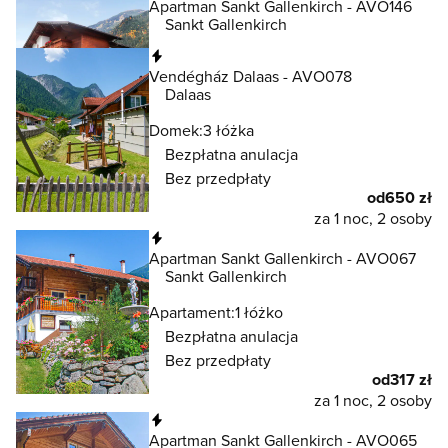
Apartman Sankt Gallenkirch - AVO146
Sankt Gallenkirch
Natychmiastowa rezerwacja
Vendégház Dalaas - AVO078
Dalaas
Domek:
3 łóżka
Bezpłatna anulacja
Bez przedpłaty
od
650 zł
za 1 noc, 2 osoby
Natychmiastowa rezerwacja
Apartman Sankt Gallenkirch - AVO067
Sankt Gallenkirch
Apartament:
1 łóżko
Bezpłatna anulacja
Bez przedpłaty
od
317 zł
za 1 noc, 2 osoby
Natychmiastowa rezerwacja
Apartman Sankt Gallenkirch - AVO065