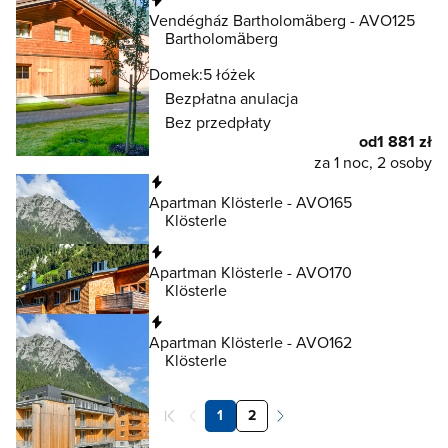
Vendégház Bartholomäberg - AVO125
Bartholomäberg
Domek:
5 łóżek
Bezpłatna anulacja
Bez przedpłaty
od
1 881 zł
za 1 noc, 2 osoby
Natychmiastowa rezerwacja
Apartman Klösterle - AVO165
Klösterle
Natychmiastowa rezerwacja
Apartman Klösterle - AVO170
Klösterle
Natychmiastowa rezerwacja
Apartman Klösterle - AVO162
Klösterle
1
2