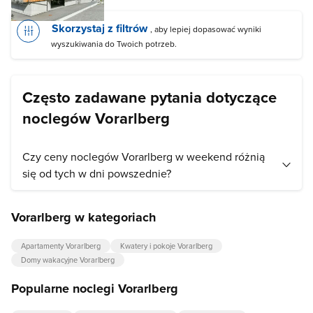
Skorzystaj z filtrów
, aby lepiej dopasować wyniki
wyszukiwania do Twoich potrzeb.
Często zadawane pytania dotyczące
noclegów Vorarlberg
Czy ceny noclegów Vorarlberg w weekend różnią
się od tych w dni powszednie?
Ceny noclegów ustalają indywidualnie właściciele obiektów,
Vorarlberg w kategoriach
dlatego niektórzy mogą mieć wyższy cennik weekendowy.
Według wyliczeń Nocowanie.pl ceny noclegów w weekend są
Apartamenty Vorarlberg
Kwatery i pokoje Vorarlberg
droższe o 0% od cen w dzień powszedni.
Domy wakacyjne Vorarlberg
Popularne noclegi Vorarlberg