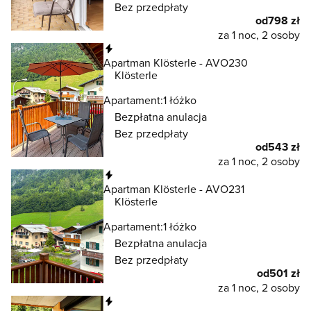
Bez przedpłaty
od
798 zł
za 1 noc, 2 osoby
Natychmiastowa rezerwacja
Apartman Klösterle - AVO230
Klösterle
Apartament:
1 łóżko
Bezpłatna anulacja
Bez przedpłaty
od
543 zł
za 1 noc, 2 osoby
Natychmiastowa rezerwacja
Apartman Klösterle - AVO231
Klösterle
Apartament:
1 łóżko
Bezpłatna anulacja
Bez przedpłaty
od
501 zł
za 1 noc, 2 osoby
Natychmiastowa rezerwacja