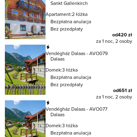
Sankt Gallenkirch
Apartament:
2 łóżka
Bezpłatna anulacja
Bez przedpłaty
od
420 zł
za 1 noc, 2 osoby
Natychmiastowa rezerwacja
Vendégház Dalaas - AVO079
Dalaas
Domek:
3 łóżka
Bezpłatna anulacja
Bez przedpłaty
od
651 zł
za 1 noc, 2 osoby
Natychmiastowa rezerwacja
Vendégház Dalaas - AVO077
Dalaas
Domek:
3 łóżka
Bezpłatna anulacja