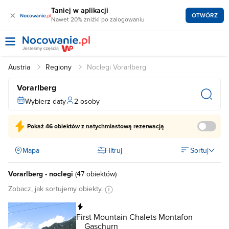
Taniej w aplikacji
×
OTWÓRZ
Nawet 20% zniżki po zalogowaniu
Austria
Regiony
Noclegi Vorarlberg
Vorarlberg
Wybierz daty
2 osoby
Pokaż
46 obiektów
z natychmiastową rezerwacją
Mapa
Filtruj
Sortuj
Vorarlberg - noclegi
(
47 obiektów
)
Zobacz, jak sortujemy obiekty.
Natychmiastowa rezerwacja
First Mountain Chalets Montafon
Gaschurn