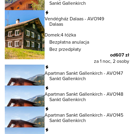
Sankt Gallenkirch
Natychmiastowa rezerwacja
Vendégház Dalaas - AVO149
Dalaas
Domek:
4 łóżka
Bezpłatna anulacja
Bez przedpłaty
od
607 zł
za 1 noc, 2 osoby
Natychmiastowa rezerwacja
Apartman Sankt Gallenkirch - AVO147
Sankt Gallenkirch
Natychmiastowa rezerwacja
Apartman Sankt Gallenkirch - AVO148
Sankt Gallenkirch
Natychmiastowa rezerwacja
Apartman Sankt Gallenkirch - AVO145
Sankt Gallenkirch
Natychmiastowa rezerwacja