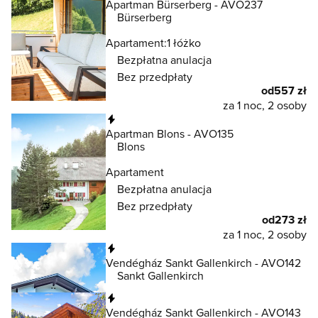
Apartman Bürserberg - AVO237
Bürserberg
Apartament:
1 łóżko
Bezpłatna anulacja
Bez przedpłaty
od
557 zł
za 1 noc, 2 osoby
Natychmiastowa rezerwacja
Apartman Blons - AVO135
Blons
Apartament
Bezpłatna anulacja
Bez przedpłaty
od
273 zł
za 1 noc, 2 osoby
Natychmiastowa rezerwacja
Vendégház Sankt Gallenkirch - AVO142
Sankt Gallenkirch
Natychmiastowa rezerwacja
Vendégház Sankt Gallenkirch - AVO143