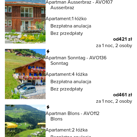
Apartman Ausserbraz - AVO107
Ausserbraz
Apartament:
1 łóżko
Bezpłatna anulacja
Bez przedpłaty
od
421 zł
za 1 noc, 2 osoby
Natychmiastowa rezerwacja
Apartman Sonntag - AVO136
Sonntag
Apartament:
4 łóżka
Bezpłatna anulacja
Bez przedpłaty
od
461 zł
za 1 noc, 2 osoby
Natychmiastowa rezerwacja
Apartman Blons - AVO112
Blons
Apartament:
2 łóżka