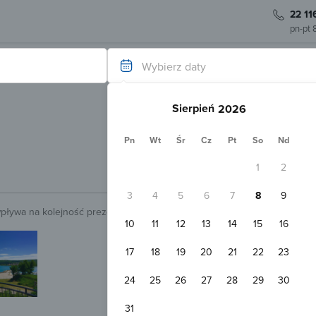
22 11
pn-pt 
Wybierz daty
Sierpień
Pn
Wt
Śr
Cz
Pt
So
Nd
1
2
3
4
5
6
7
8
9
wpływa na kolejność prezentowanych obiektów.
Sprawdź.
10
11
12
13
14
15
16
Natychmiastowa rezerwacja
Kristina Apartmanház Čizići
17
18
19
20
21
22
23
Dobrinj
3,0 k
Pokaż na mapie
24
25
26
27
28
29
30
Darmowy parking
Przyjazny zw
Apartament 2-osobowy
31
2