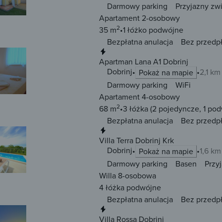
Darmowy parking
Przyjazny zw
Apartament 2-osobowy
2
35 m
1 łóżko
podwójne
Bezpłatna anulacja
Bez przedp
Natychmiastowa rezerwacja
Apartman Lana A1 Dobrinj
Dobrinj
2,1 km
Pokaż na mapie
Darmowy parking
WiFi
Apartament 4-osobowy
2
68 m
3 łóżka
(2 pojedyncze, 1 po
Bezpłatna anulacja
Bez przedp
Natychmiastowa rezerwacja
Villa Terra Dobrinj Krk
Dobrinj
1,6 km
Pokaż na mapie
Darmowy parking
Basen
Przy
Willa 8-osobowa
4 łóżka
podwójne
Bezpłatna anulacja
Bez przedp
Natychmiastowa rezerwacja
Villa Rossa Dobrinj