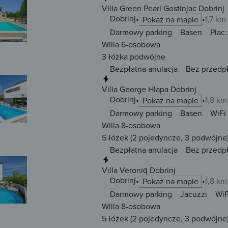
Villa Green Pearl Gostinjac Dobrinj
Dobrinj
1,7 km
Pokaż na mapie
Darmowy parking
Basen
Plac
Willa 6-osobowa
3 łóżka
podwójne
Bezpłatna anulacja
Bez przedp
Natychmiastowa rezerwacja
Villa George Hlapa Dobrinj
Dobrinj
1,8 km
Pokaż na mapie
Darmowy parking
Basen
WiFi
Willa 8-osobowa
5 łóżek
(2 pojedyncze, 3 podwójne
Bezpłatna anulacja
Bez przedp
Natychmiastowa rezerwacja
Villa Veroniq Dobrinj
Dobrinj
1,8 km
Pokaż na mapie
Darmowy parking
Jacuzzi
WiF
Willa 8-osobowa
5 łóżek
(2 pojedyncze, 3 podwójne