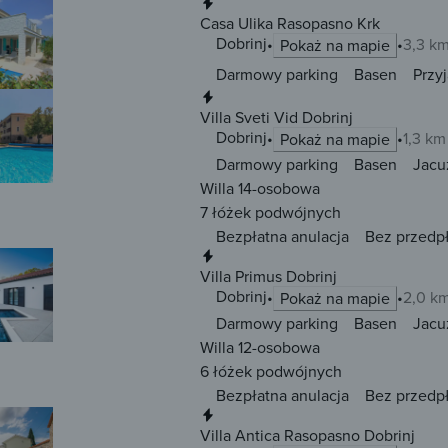
Natychmiastowa rezerwacja
Casa Ulika Rasopasno Krk
Dobrinj
3,3 k
Pokaż na mapie
Darmowy parking
Basen
Przy
Natychmiastowa rezerwacja
Villa Sveti Vid Dobrinj
Dobrinj
1,3 km
Pokaż na mapie
Darmowy parking
Basen
Jacu
Willa 14-osobowa
7 łóżek
podwójnych
Bezpłatna anulacja
Bez przedp
Natychmiastowa rezerwacja
Villa Primus Dobrinj
Dobrinj
2,0 k
Pokaż na mapie
Darmowy parking
Basen
Jacu
Willa 12-osobowa
6 łóżek
podwójnych
Bezpłatna anulacja
Bez przedp
Natychmiastowa rezerwacja
Villa Antica Rasopasno Dobrinj