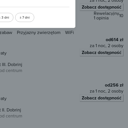
za 1 noc, 2 osoby
Zobacz dostępność
łaty
Rewelacyjny
10
1 opinia
± 3 dni
± 7 dni
m od centrum
 zabaw
Przyjazny zwierzętom
WiFi
od
614 zł
za 1 noc, 2 osoby
Zobacz dostępność
łaty
III. Dobrinj
 od centrum
od
256 zł
za 1 noc, 2 osoby
Zobacz dostępność
łaty
II. Dobrinj
 od centrum