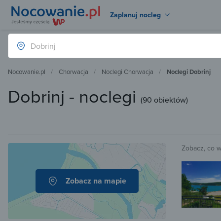
Zaplanuj nocleg
Nocowanie.pl
Chorwacja
Noclegi Chorwacja
Noclegi Dobrinj
Dobrinj - noclegi
(
90 obiektów
)
Zobacz, co 
Zobacz na mapie