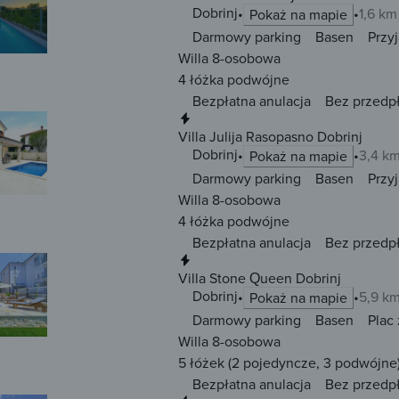
Dobrinj
1,6 km
Pokaż na mapie
Darmowy parking
Basen
Przy
Willa 8-osobowa
4 łóżka
podwójne
Bezpłatna anulacja
Bez przedp
Natychmiastowa rezerwacja
Villa Julija Rasopasno Dobrinj
Dobrinj
3,4 k
Pokaż na mapie
Darmowy parking
Basen
Przy
Willa 8-osobowa
4 łóżka
podwójne
Bezpłatna anulacja
Bez przedp
Natychmiastowa rezerwacja
Villa Stone Queen Dobrinj
Dobrinj
5,9 k
Pokaż na mapie
Darmowy parking
Basen
Plac
Willa 8-osobowa
5 łóżek
(2 pojedyncze, 3 podwójne
Bezpłatna anulacja
Bez przedp