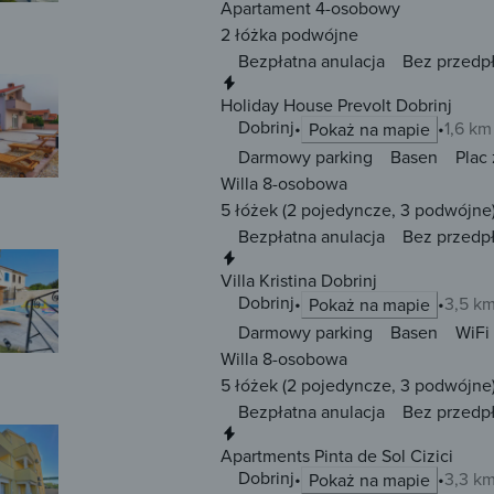
Apartament 4-osobowy
2 łóżka
podwójne
Bezpłatna anulacja
Bez przedp
Natychmiastowa rezerwacja
Holiday House Prevolt Dobrinj
Dobrinj
1,6 km
Pokaż na mapie
Darmowy parking
Basen
Plac
Willa 8-osobowa
5 łóżek
(2 pojedyncze, 3 podwójne
Bezpłatna anulacja
Bez przedp
Natychmiastowa rezerwacja
Villa Kristina Dobrinj
Dobrinj
3,5 k
Pokaż na mapie
Darmowy parking
Basen
WiFi
Willa 8-osobowa
5 łóżek
(2 pojedyncze, 3 podwójne
Bezpłatna anulacja
Bez przedp
Natychmiastowa rezerwacja
Apartments Pinta de Sol Cizici
Dobrinj
3,3 k
Pokaż na mapie