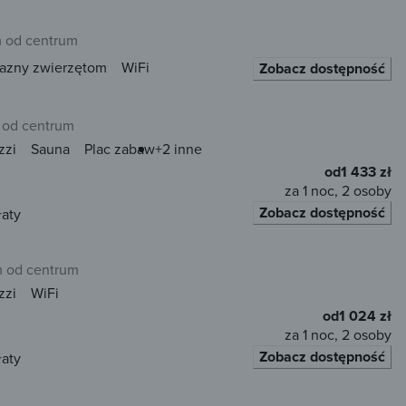
m od centrum
jazny zwierzętom
WiFi
Zobacz dostępność
 od centrum
zzi
Sauna
Plac zabaw
+2 inne
od
1 433 zł
za 1 noc, 2 osoby
Zobacz dostępność
łaty
m od centrum
zzi
WiFi
od
1 024 zł
za 1 noc, 2 osoby
Zobacz dostępność
łaty