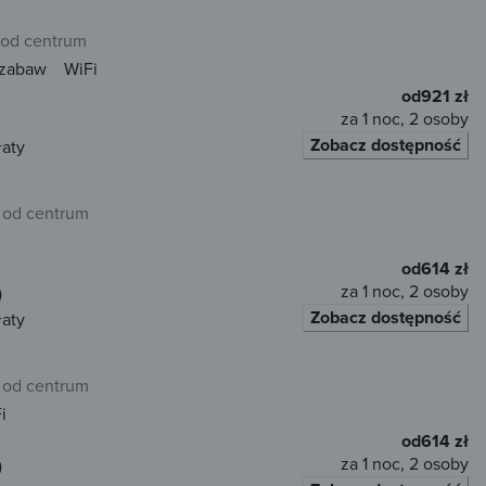
 od centrum
 zabaw
WiFi
od
921 zł
za 1 noc, 2 osoby
Zobacz dostępność
łaty
 od centrum
od
614 zł
za 1 noc, 2 osoby
)
Zobacz dostępność
łaty
 od centrum
i
od
614 zł
za 1 noc, 2 osoby
)