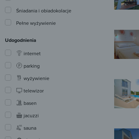
Śniadania i obiadokolacje
Pełne wyżywienie
Udogodnienia
internet
parking
wyżywienie
telewizor
basen
jacuzzi
sauna