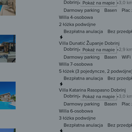
Dobrinj
3,0 k
Pokaż na mapie
Darmowy parking
Basen
Plac
Willa 4-osobowa
2 łóżka
podwójne
Bezpłatna anulacja
Bez przedp
Natychmiastowa rezerwacja
Villa Dunatić Županje Dobrinj
Dobrinj
2,9 k
Pokaż na mapie
Darmowy parking
Basen
WiFi
Willa 7-osobowa
5 łóżek
(3 pojedyncze, 2 podwójne
Bezpłatna anulacja
Bez przedp
Natychmiastowa rezerwacja
Villa Katarina Rasopasno Dobrinj
Dobrinj
3,0 k
Pokaż na mapie
Darmowy parking
Basen
Plac
Willa 6-osobowa
3 łóżka
podwójne
Bezpłatna anulacja
Bez przedp
Natychmiastowa rezerwacja