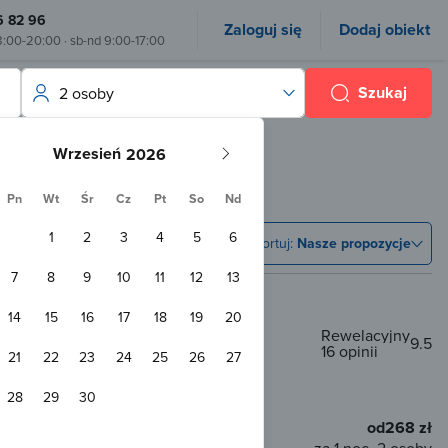
6 82 96
Zaloguj się
Dodaj obiekt
8:00-20:00 · sb-nd 9:00-17:00
Szukaj
2 osoby
Wrzesień
Pn
Wt
Śr
Cz
Pt
So
Nd
1
2
3
4
5
6
Sortuj:
Nasze propozycje
7
8
9
10
11
12
13
14
15
16
17
18
19
20
Rewelacyjny
9.5
16 opinii
21
22
23
24
25
26
27
m od centrum
28
29
30
ierzętom
WiFi
od
268 zł