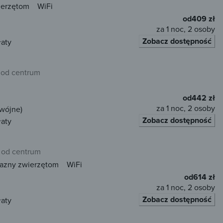
ierzętom
WiFi
od
409 zł
za 1 noc, 2 osoby
Zobacz dostępność
łaty
 od centrum
od
442 zł
za 1 noc, 2 osoby
dwójne)
Zobacz dostępność
łaty
 od centrum
jazny zwierzętom
WiFi
od
614 zł
za 1 noc, 2 osoby
Zobacz dostępność
łaty