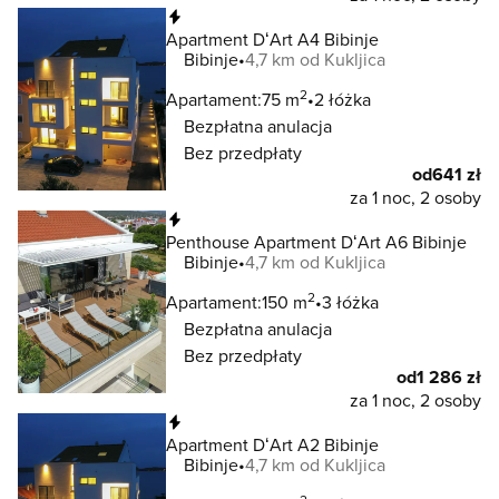
Natychmiastowa rezerwacja
Apartment DʻArt A4 Bibinje
Bibinje
4,7 km od Kukljica
2
Apartament:
75 m
2 łóżka
Bezpłatna anulacja
Bez przedpłaty
od
641 zł
za 1 noc, 2 osoby
Natychmiastowa rezerwacja
Penthouse Apartment DʻArt A6 Bibinje
Bibinje
4,7 km od Kukljica
2
Apartament:
150 m
3 łóżka
Bezpłatna anulacja
Bez przedpłaty
od
1 286 zł
za 1 noc, 2 osoby
Natychmiastowa rezerwacja
Apartment DʻArt A2 Bibinje
Bibinje
4,7 km od Kukljica