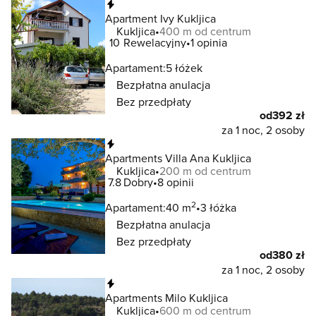
Natychmiastowa rezerwacja
Apartment Ivy Kukljica
Kukljica
400 m od centrum
10
Rewelacyjny
1 opinia
Apartament:
5 łóżek
Bezpłatna anulacja
Bez przedpłaty
od
392 zł
za 1 noc, 2 osoby
Natychmiastowa rezerwacja
Apartments Villa Ana Kukljica
Kukljica
200 m od centrum
7.8
Dobry
8 opinii
2
Apartament:
40 m
3 łóżka
Bezpłatna anulacja
Bez przedpłaty
od
380 zł
za 1 noc, 2 osoby
Natychmiastowa rezerwacja
Apartments Milo Kukljica
Kukljica
600 m od centrum