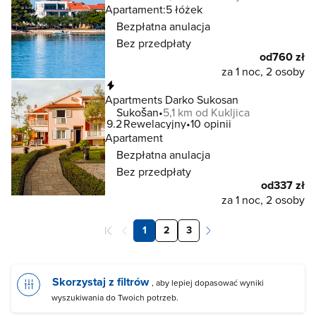
Apartament:
5 łóżek
Bezpłatna anulacja
Bez przedpłaty
od
760 zł
za 1 noc, 2 osoby
Natychmiastowa rezerwacja
Apartments Darko Sukosan
Sukošan
5,1 km od Kukljica
9.2
Rewelacyjny
10 opinii
Apartament
Bezpłatna anulacja
Bez przedpłaty
od
337 zł
za 1 noc, 2 osoby
1
2
3
Skorzystaj z filtrów
, aby lepiej dopasować wyniki
wyszukiwania do Twoich potrzeb.