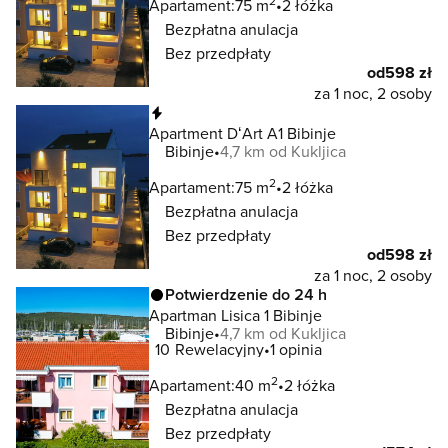
2
Apartament:
75 m
2 łóżka
Bezpłatna anulacja
Bez przedpłaty
od
598 zł
za 1 noc, 2 osoby
Natychmiastowa rezerwacja
Apartment DʻArt A1 Bibinje
Bibinje
4,7 km od Kukljica
2
Apartament:
75 m
2 łóżka
Bezpłatna anulacja
Bez przedpłaty
od
598 zł
za 1 noc, 2 osoby
Potwierdzenie do 24 h
Apartman Lisica 1 Bibinje
Bibinje
4,7 km od Kukljica
10
Rewelacyjny
1 opinia
2
Apartament:
40 m
2 łóżka
Bezpłatna anulacja
Bez przedpłaty