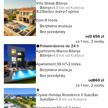
Villa Strkalj Bibinje
Bibinje
4,8 km od Kukljica
8.2
Bardzo dobry
1 opinia
Dom:
8 łóżek
Bezpłatna anulacja
Bez przedpłaty
od
3 656 zł
za 1 noc, 2 osoby
Potwierdzenie do 24 h
Apartments Marina Bibinje
Bibinje
4,8 km od Kukljica
2
Apartament:
39 m
2 łóżka
Bezpłatna anulacja
Bez przedpłaty
od
860 zł
za 1 noc, 2 osoby
Natychmiastowa rezerwacja
Crystal Holiday Residence II Sukošan
Sukošan
4,8 km od Kukljica
2
Apartament:
101 m
3 łóżka