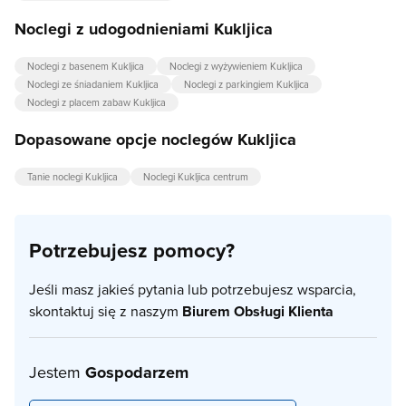
Noclegi z udogodnieniami Kukljica
Noclegi z basenem Kukljica
Noclegi z wyżywieniem Kukljica
Noclegi ze śniadaniem Kukljica
Noclegi z parkingiem Kukljica
Noclegi z placem zabaw Kukljica
Dopasowane opcje noclegów Kukljica
Tanie noclegi Kukljica
Noclegi Kukljica centrum
Potrzebujesz pomocy?
Jeśli masz jakieś pytania lub potrzebujesz wsparcia,
skontaktuj się z naszym
Biurem Obsługi Klienta
Jestem
Gospodarzem