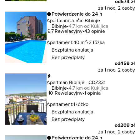
od
574 zł
za 1 noc, 2 osoby
Potwierdzenie do 24 h
Apartmani Jurčić Bibinje
Bibinje
4,7 km od Kukljica
9.7
Rewelacyjny
43 opinie
2
Apartament:
40 m
2 łóżka
Bezpłatna anulacja
Bez przedpłaty
od
459 zł
za 1 noc, 2 osoby
Natychmiastowa rezerwacja
Apartman Bibinje - CDZ331
Bibinje
4,7 km od Kukljica
10
Rewelacyjny
1 opinia
Apartament:
1 łóżko
Bezpłatna anulacja
Bez przedpłaty
od
209 zł
za 1 noc, 2 osoby
Potwierdzenie do 24 h