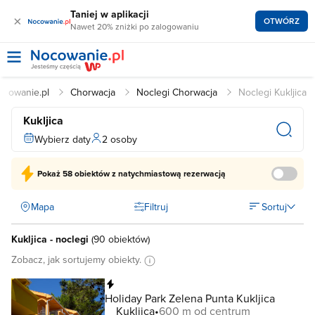
Taniej w aplikacji
×
OTWÓRZ
Nawet 20% zniżki po zalogowaniu
ocowanie.pl
Chorwacja
Noclegi Chorwacja
Noclegi Kukljica
Kukljica
Wybierz daty
2 osoby
Pokaż
58 obiektów
z natychmiastową rezerwacją
Mapa
Filtruj
Sortuj
Kukljica - noclegi
(
90 obiektów
)
Zobacz, jak sortujemy obiekty.
Natychmiastowa rezerwacja
Holiday Park Zelena Punta Kukljica
Kukljica
600 m od centrum