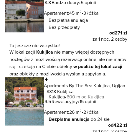
8.8
Bardzo dobry
5 opinii
2
Apartament:
45 m
3 łóżka
Bezpłatna anulacja
Bez przedpłaty
od
271 zł
za 1 noc, 2 osoby
To jeszcze nie wszystko!
W lokalizacji
Kukljica
nie mamy więcej dostępnych
noclegów z możliwością rezerwacji online, ale nie martw
się - czekają na Ciebie obiekty
w pobliżu tej lokalizacji
oraz obiekty z możliwością wysłania zapytania.
Natychmiastowa rezerwacja
Apartments By The Sea Kukljica, Ugljan
- 8318 Kukljica
Kukljica
600 m od Kukljica
9.5
Rewelacyjny
15 opinii
2
Apartament:
26 m
2 łóżka
Bezpłatna anulacja
do 24 sie
od
422 zł
za 1 noc, 2 osoby