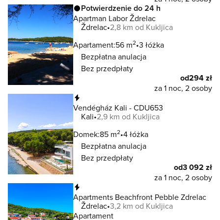
Potwierdzenie do 24 h
Apartman Labor Ždrelac
Ždrelac
2,8 km od Kukljica
2
Apartament:
56 m
3 łóżka
Bezpłatna anulacja
Bez przedpłaty
od
294 zł
za 1 noc, 2 osoby
Natychmiastowa rezerwacja
Vendégház Kali - CDU653
Kali
2,9 km od Kukljica
2
Domek:
85 m
4 łóżka
Bezpłatna anulacja
Bez przedpłaty
od
3 092 zł
za 1 noc, 2 osoby
Natychmiastowa rezerwacja
Apartments Beachfront Pebble Zdrelac
Ždrelac
3,2 km od Kukljica
Apartament