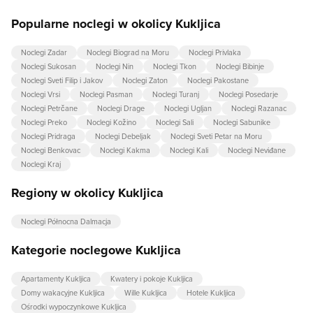
Popularne noclegi w okolicy Kukljica
Noclegi Zadar
Noclegi Biograd na Moru
Noclegi Privlaka
Noclegi Sukosan
Noclegi Nin
Noclegi Tkon
Noclegi Bibinje
Noclegi Sveti Filip i Jakov
Noclegi Zaton
Noclegi Pakostane
Noclegi Vrsi
Noclegi Pasman
Noclegi Turanj
Noclegi Posedarje
Noclegi Petrčane
Noclegi Drage
Noclegi Ugljan
Noclegi Razanac
Noclegi Preko
Noclegi Kožino
Noclegi Sali
Noclegi Sabunike
Noclegi Pridraga
Noclegi Debeljak
Noclegi Sveti Petar na Moru
Noclegi Benkovac
Noclegi Kakma
Noclegi Kali
Noclegi Neviđane
Noclegi Kraj
Regiony w okolicy Kukljica
Noclegi Północna Dalmacja
Kategorie noclegowe Kukljica
Apartamenty Kukljica
Kwatery i pokoje Kukljica
Domy wakacyjne Kukljica
Wille Kukljica
Hotele Kukljica
Ośrodki wypoczynkowe Kukljica