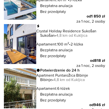
Bezpłatna anulacja
Bez przedpłaty
od
1 850 zł
za 1 noc, 2 osoby
Natychmiastowa rezerwacja
Crystal Holiday Residence Sukošan
Sukošan
4,8 km od Kukljica
2
Apartament:
100 m
2 łóżka
Bezpłatna anulacja
Bez przedpłaty
od
818 zł
za 1 noc, 2 osoby
Potwierdzenie do 24 h
Apartment Puntarožica Bibinje
Bibinje
4,8 km od Kukljica
Apartament:
6 łóżek
Bezpłatna anulacja
Bez przedpłaty
od
946 zł