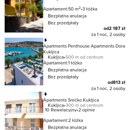
2
Apartament:
50 m
3 łóżka
Bezpłatna anulacja
Bez przedpłaty
od
2 187 zł
za 1 noc, 2 osoby
Natychmiastowa rezerwacja
Apartments Penthouse Apartments Dora
Kukljica
Kukljica
500 m od centrum
Apartament:
1 łóżko
Bezpłatna anulacja
Bez przedpłaty
od
813 zł
za 1 noc, 2 osoby
Natychmiastowa rezerwacja
Apartments Srećko Kukljica
Kukljica
300 m od centrum
10
Rewelacyjny
2 opinie
Apartament:
2 łóżka
Bezpłatna anulacja