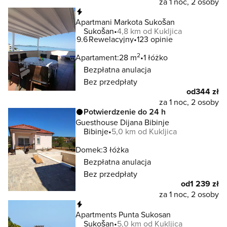
za 1 noc, 2 osoby
Natychmiastowa rezerwacja
Apartmani Markota Sukošan
Sukošan
4,8 km od Kukljica
9.6
Rewelacyjny
123 opinie
2
Apartament:
28 m
1 łóżko
Bezpłatna anulacja
Bez przedpłaty
od
344 zł
za 1 noc, 2 osoby
Potwierdzenie do 24 h
Guesthouse Dijana Bibinje
Bibinje
5,0 km od Kukljica
Domek:
3 łóżka
Bezpłatna anulacja
Bez przedpłaty
od
1 239 zł
za 1 noc, 2 osoby
Natychmiastowa rezerwacja
Apartments Punta Sukosan
Sukošan
5,0 km od Kukljica