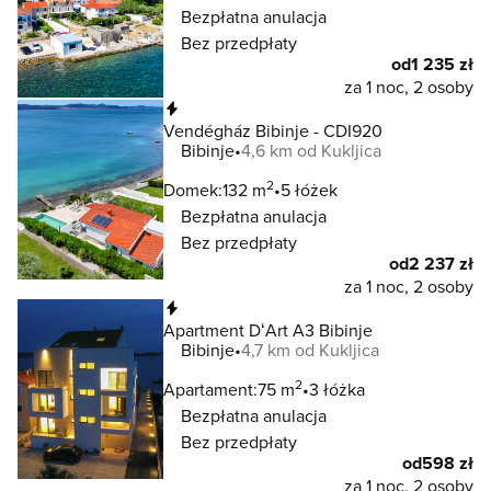
Bezpłatna anulacja
Bez przedpłaty
od
1 235 zł
za 1 noc, 2 osoby
Natychmiastowa rezerwacja
Vendégház Bibinje - CDI920
Bibinje
4,6 km od Kukljica
2
Domek:
132 m
5 łóżek
Bezpłatna anulacja
Bez przedpłaty
od
2 237 zł
za 1 noc, 2 osoby
Natychmiastowa rezerwacja
Apartment DʻArt A3 Bibinje
Bibinje
4,7 km od Kukljica
2
Apartament:
75 m
3 łóżka
Bezpłatna anulacja
Bez przedpłaty
od
598 zł
za 1 noc, 2 osoby