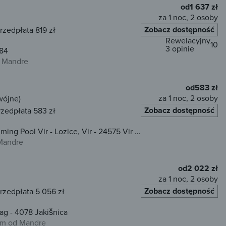
od
1 637 zł
za 1 noc, 2 osoby
Zobacz dostępność
rzedpłata 819 zł
Rewelacyjny
10
3 opinie
784
d Mandre
od
583 zł
za 1 noc, 2 osoby
wójne)
Zobacz dostępność
rzedpłata 583 zł
ng Pool Vir - Lozice, Vir - 24575 Vir -
Mandre
od
2 022 zł
za 1 noc, 2 osoby
Zobacz dostępność
rzedpłata 5 056 zł
ag - 4078 Jakišnica
km od Mandre