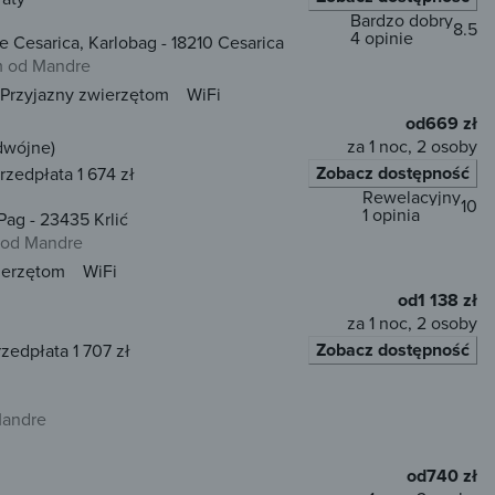
Bardzo dobry
8.5
4 opinie
 Cesarica, Karlobag - 18210 Cesarica
m od Mandre
Przyjazny zwierzętom
WiFi
od
669 zł
za 1 noc, 2 osoby
dwójne)
Zobacz dostępność
rzedpłata 1 674 zł
Rewelacyjny
10
1 opinia
Pag - 23435 Krlić
 od Mandre
ierzętom
WiFi
od
1 138 zł
za 1 noc, 2 osoby
Zobacz dostępność
rzedpłata 1 707 zł
Mandre
od
740 zł