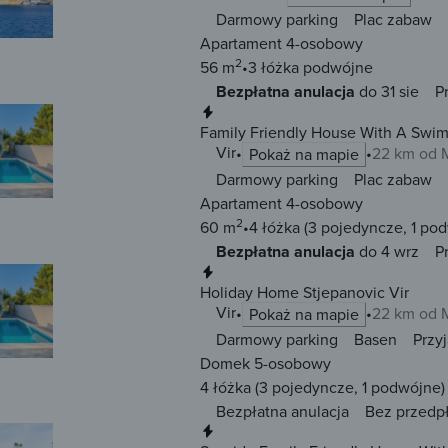
Darmowy parking
Plac zabaw
Apartament 4-osobowy
2
56 m
3 łóżka
podwójne
Bezpłatna anulacja
do 31 sie
P
Natychmiastowa rezerwacja
Family Friendly House With A Swimmi
Lozice
Vir
22 km od 
Pokaż na mapie
Darmowy parking
Plac zabaw
Apartament 4-osobowy
2
60 m
4 łóżka
(3 pojedyncze, 1 po
Bezpłatna anulacja
do 4 wrz
P
Natychmiastowa rezerwacja
Holiday Home Stjepanovic Vir
Vir
22 km od 
Pokaż na mapie
Darmowy parking
Basen
Przy
Domek 5-osobowy
4 łóżka
(3 pojedyncze, 1 podwójne)
Bezpłatna anulacja
Bez przedp
Natychmiastowa rezerwacja