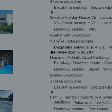
4 łóżka
podwójne
Bezpłatna anulacja
Bez przedp
Natychmiastowa rezerwacja
Seaside Holiday House Vir - Lozice, 
Vir
21 km od 
Pokaż na mapie
Darmowy parking
WiFi
Apartament 6-osobowy
2
118 m
4 łóżka
podwójne
Bezpłatna anulacja
do 4 wrz
P
Potwierdzenie do 24 h
House on Adriatic Coast Karlobag
Karlobag
21 k
Pokaż na mapie
Darmowy parking
Basen
WiFi
Domek 6-osobowy
3 łóżka
podwójne
Bezpłatna anulacja
Bez przedp
Natychmiastowa rezerwacja
Family Friendly House With A Swim
Jakišnica
Jakišnica
21 
Pokaż na mapie
Darmowy parking
Plac zabaw