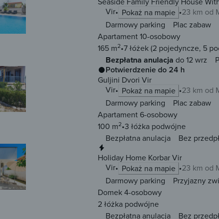
Seaside Family Friendly House Wit
Vir
23 km od 
Pokaż na mapie
Darmowy parking
Plac zabaw
Apartament 10-osobowy
2
165 m
7 łóżek
(2 pojedyncze, 5 p
Bezpłatna anulacja
do 12 wrz
P
Potwierdzenie do 24 h
Guljini Dvori Vir
Vir
23 km od 
Pokaż na mapie
Darmowy parking
Plac zabaw
Apartament 6-osobowy
2
100 m
3 łóżka
podwójne
Bezpłatna anulacja
Bez przedp
Natychmiastowa rezerwacja
Holiday Home Korbar Vir
Vir
23 km od 
Pokaż na mapie
Darmowy parking
Przyjazny zw
Domek 4-osobowy
2 łóżka
podwójne
Bezpłatna anulacja
Bez przedp