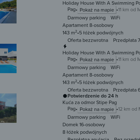
Holiday House With A Swimming Po
Pag
11 km od 
Pokaż na mapie
Darmowy parking
WiFi
Apartament 8-osobowy
2
143 m
5 łóżek
podwójnych
Oferta bezzwrotna
Przedpłata 7
Natychmiastowa rezerwacja
Holiday House With A Swimming Po
Pag
11 km od 
Pokaż na mapie
Darmowy parking
WiFi
Apartament 8-osobowy
2
143 m
5 łóżek
podwójnych
Oferta bezzwrotna
Przedpłata 6
Potwierdzenie do 24 h
Kuća za odmor Stipe Pag
Pag
12 km od
Pokaż na mapie
Darmowy parking
WiFi
Domek 16-osobowy
8 łóżek
podwójnych
Bezpłatna anulacja
Bez przedp