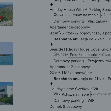
Natychmiastowa rezerwacja
Holiday House With A Parking Space
Cesarica
12 k
Pokaż na mapie
Darmowy parking
Plac zabaw
Apartament 8-osobowy
2
92 m
5 łóżek
(2 pojedyncze, 3 po
Bezpłatna anulacja
do 25 sie
P
Natychmiastowa rezerwacja
Seaside Holiday House Cove Krlić, 
Škunca
13 km
Pokaż na mapie
Darmowy parking
Przyjazny zw
Apartament 2-osobowy
2
20 m
1 łóżko
podwójne
Bezpłatna anulacja
do 21 sie
P
Natychmiastowa rezerwacja
Holiday Home Cvetkovic Vir
Vir
21 km od 
Pokaż na mapie
Darmowy parking
WiFi
Domek 8-osobowy