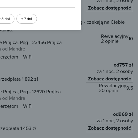
za 1 noc, 2 osoby
dwójne)
Zobacz dostępność
rzedpłata 2 470 zł
± 3 dni
± 7 dni
rezerwacji online, ale nie martw się - czekają na Ciebie
tania.
Rewelacyjny
10
2 opinie
Prnjica, Pag - 23456 Prnjica
m od Mandre
ierzętom
WiFi
od
757 zł
za 1 noc, 2 osoby
Zobacz dostępność
rzedpłata 1 892 zł
Rewelacyjny
9.5
20 opinii
Prnjica, Pag - 12620 Prnjica
m od Mandre
ierzętom
WiFi
od
969 zł
za 1 noc, 2 osoby
Zobacz dostępność
rzedpłata 1 453 zł