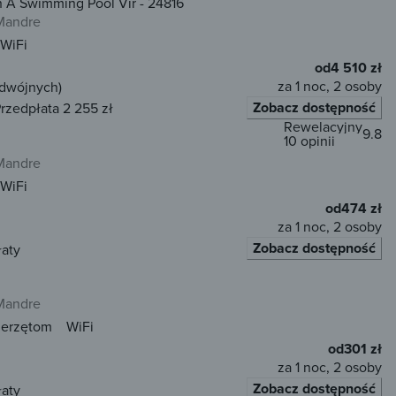
h A Swimming Pool Vir - 24816
Mandre
WiFi
od
4 510 zł
za 1 noc, 2 osoby
odwójnych)
Zobacz dostępność
rzedpłata 2 255 zł
Rewelacyjny
9.8
10 opinii
Mandre
WiFi
od
474 zł
za 1 noc, 2 osoby
Zobacz dostępność
łaty
Mandre
ierzętom
WiFi
od
301 zł
za 1 noc, 2 osoby
Zobacz dostępność
łaty