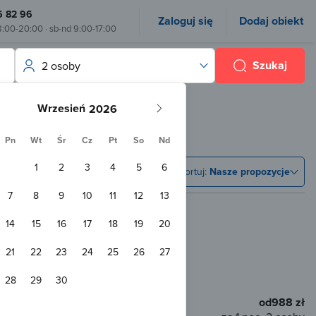
6 82 96
Zaloguj się
Dodaj obiekt
8:00-20:00 · sb-nd 9:00-17:00
Szukaj
2 osoby
Wrzesień
Pn
Wt
Śr
Cz
Pt
So
Nd
1
2
3
4
5
6
Sortuj:
Nasze propozycje
7
8
9
10
11
12
13
14
15
16
17
18
19
20
 - 19691 Mandre
21
22
23
24
25
26
27
 od centrum
28
29
30
od
988 zł