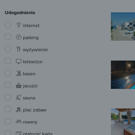
Udogodnienia
internet
parking
wyżywienie
telewizor
basen
jacuzzi
sauna
plac zabaw
rowery
płatność kartą