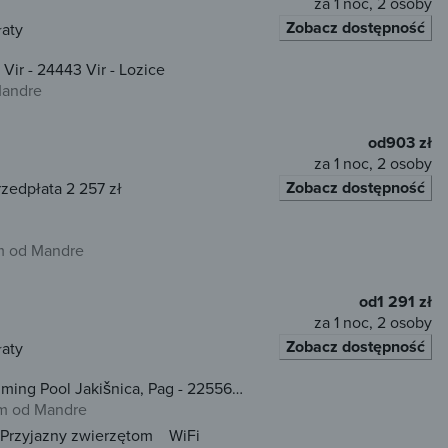
za 1 noc, 2 osoby
Zobacz dostępność
łaty
Vir - 24443 Vir - Lozice
Mandre
od
903 zł
za 1 noc, 2 osoby
Zobacz dostępność
rzedpłata 2 257 zł
m od Mandre
od
1 291 zł
za 1 noc, 2 osoby
Zobacz dostępność
łaty
ming Pool Jakišnica, Pag - 22556
km od Mandre
Przyjazny zwierzętom
WiFi