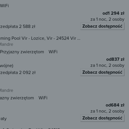
WiFi
od
1 294 zł
za 1 noc, 2 osoby
Zobacz dostępność
rzedpłata 2 588 zł
ng Pool Vir - Lozice, Vir - 24524 Vir -
Mandre
Przyjazny zwierzętom
WiFi
od
837 zł
za 1 noc, 2 osoby
dwójne)
Zobacz dostępność
rzedpłata 2 092 zł
Mandre
jazny zwierzętom
WiFi
od
684 zł
za 1 noc, 2 osoby
Zobacz dostępność
łaty