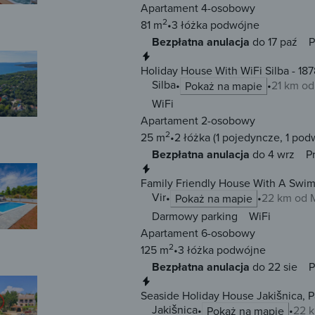
Apartament 4-osobowy
2
81 m
3 łóżka
podwójne
Bezpłatna anulacja
do 17 paź
P
Natychmiastowa rezerwacja
Holiday House With WiFi Silba - 18
Silba
21 km o
Pokaż na mapie
WiFi
Apartament 2-osobowy
2
25 m
2 łóżka
(1 pojedyncze, 1 pod
Bezpłatna anulacja
do 4 wrz
P
Natychmiastowa rezerwacja
Family Friendly House With A Swimmi
Lozice
Vir
22 km od 
Pokaż na mapie
Darmowy parking
WiFi
Apartament 6-osobowy
2
125 m
3 łóżka
podwójne
Bezpłatna anulacja
do 22 sie
P
Natychmiastowa rezerwacja
Seaside Holiday House Jakišnica, P
Jakišnica
22 
Pokaż na mapie