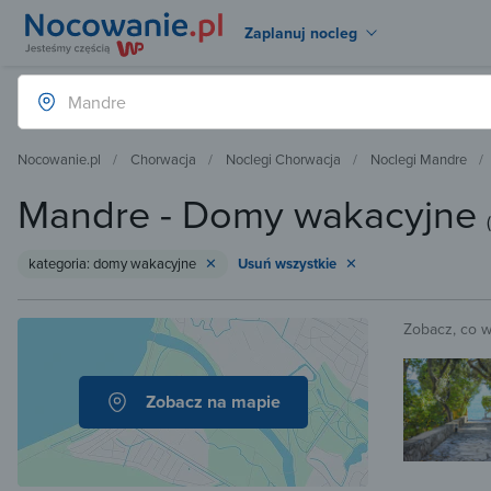
Zaplanuj nocleg
Nocowanie.pl
Chorwacja
Noclegi Chorwacja
Noclegi Mandre
Mandre - Domy wakacyjne
(
kategoria: domy wakacyjne
Usuń wszystkie
Zobacz, co 
Zobacz na mapie