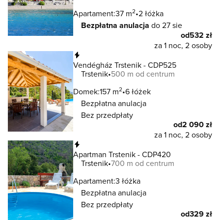
2
Apartament:
37 m
2 łóżka
Bezpłatna anulacja
do 27 sie
od
532 zł
za 1 noc, 2 osoby
Natychmiastowa rezerwacja
Vendégház Trstenik - CDP525
Trstenik
500 m od centrum
2
Domek:
157 m
6 łóżek
Bezpłatna anulacja
Bez przedpłaty
od
2 090 zł
za 1 noc, 2 osoby
Natychmiastowa rezerwacja
Apartman Trstenik - CDP420
Trstenik
700 m od centrum
Apartament:
3 łóżka
Bezpłatna anulacja
Bez przedpłaty
od
329 zł