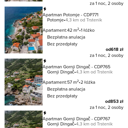
za 1 noc, 2 osoby
Natychmiastowa rezerwacja
Apartman Potomje - CDP771
Potomje
4,3 km od Trstenik
2
Apartament:
42 m
1 łóżko
Bezpłatna anulacja
Bez przedpłaty
od
618 zł
za 1 noc, 2 osoby
Natychmiastowa rezerwacja
Apartman Gornji Dingač - CDP765
Gornji Dingač
4,3 km od Trstenik
2
Apartament:
57 m
2 łóżka
Bezpłatna anulacja
Bez przedpłaty
od
853 zł
za 1 noc, 2 osoby
Natychmiastowa rezerwacja
Apartman Gornji Dingač - CDP767
Gornji Dingač
4,3 km od Trstenik