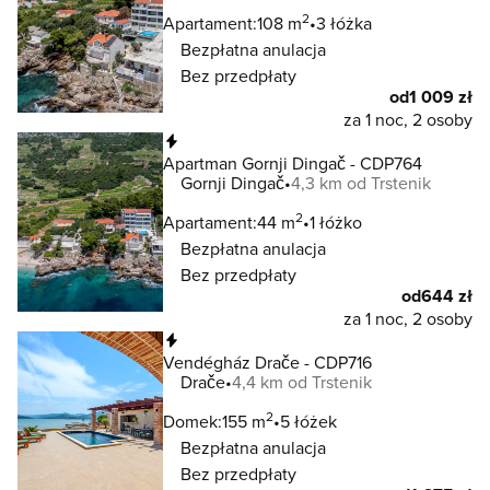
2
Apartament:
108 m
3 łóżka
Bezpłatna anulacja
Bez przedpłaty
od
1 009 zł
za 1 noc, 2 osoby
Natychmiastowa rezerwacja
Apartman Gornji Dingač - CDP764
Gornji Dingač
4,3 km od Trstenik
2
Apartament:
44 m
1 łóżko
Bezpłatna anulacja
Bez przedpłaty
od
644 zł
za 1 noc, 2 osoby
Natychmiastowa rezerwacja
Vendégház Drače - CDP716
Drače
4,4 km od Trstenik
2
Domek:
155 m
5 łóżek
Bezpłatna anulacja
Bez przedpłaty