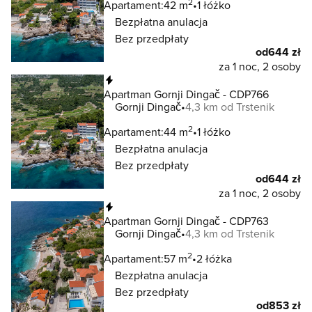
2
Apartament:
42 m
1 łóżko
Bezpłatna anulacja
Bez przedpłaty
od
644 zł
za 1 noc, 2 osoby
Natychmiastowa rezerwacja
Apartman Gornji Dingač - CDP766
Gornji Dingač
4,3 km od Trstenik
2
Apartament:
44 m
1 łóżko
Bezpłatna anulacja
Bez przedpłaty
od
644 zł
za 1 noc, 2 osoby
Natychmiastowa rezerwacja
Apartman Gornji Dingač - CDP763
Gornji Dingač
4,3 km od Trstenik
2
Apartament:
57 m
2 łóżka
Bezpłatna anulacja
Bez przedpłaty
od
853 zł