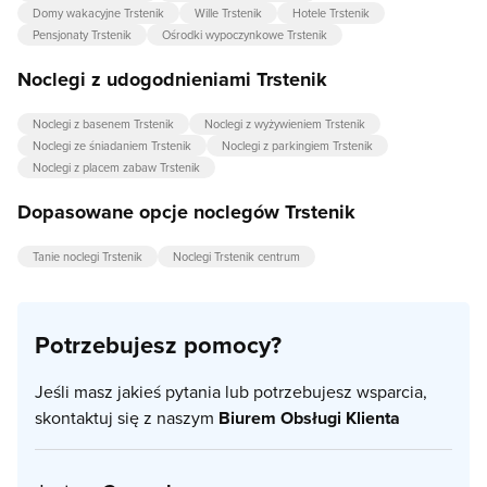
Domy wakacyjne Trstenik
Wille Trstenik
Hotele Trstenik
Pensjonaty Trstenik
Ośrodki wypoczynkowe Trstenik
Noclegi z udogodnieniami Trstenik
Noclegi z basenem Trstenik
Noclegi z wyżywieniem Trstenik
Noclegi ze śniadaniem Trstenik
Noclegi z parkingiem Trstenik
Noclegi z placem zabaw Trstenik
Dopasowane opcje noclegów Trstenik
Tanie noclegi Trstenik
Noclegi Trstenik centrum
Potrzebujesz pomocy?
Jeśli masz jakieś pytania lub potrzebujesz wsparcia,
skontaktuj się z naszym
Biurem Obsługi Klienta