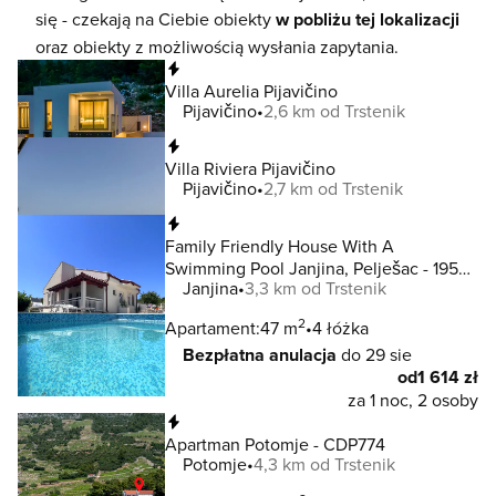
się - czekają na Ciebie obiekty
w pobliżu tej lokalizacji
oraz obiekty z możliwością wysłania zapytania.
Natychmiastowa rezerwacja
Villa Aurelia Pijavičino
Pijavičino
2,6 km od Trstenik
Natychmiastowa rezerwacja
Villa Riviera Pijavičino
Pijavičino
2,7 km od Trstenik
Natychmiastowa rezerwacja
Family Friendly House With A
Swimming Pool Janjina, Pelješac - 19594
Janjina
3,3 km od Trstenik
Janjina
2
Apartament:
47 m
4 łóżka
Bezpłatna anulacja
do 29 sie
od
1 614 zł
za 1 noc, 2 osoby
Natychmiastowa rezerwacja
Apartman Potomje - CDP774
Potomje
4,3 km od Trstenik