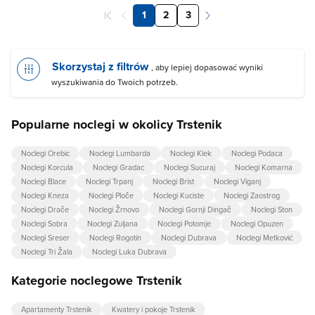
1
2
3
Skorzystaj z filtrów
, aby lepiej dopasować wyniki
wyszukiwania do Twoich potrzeb.
Popularne noclegi w okolicy Trstenik
Noclegi Orebic
Noclegi Lumbarda
Noclegi Klek
Noclegi Podaca
Noclegi Korcula
Noclegi Gradac
Noclegi Sucuraj
Noclegi Komarna
Noclegi Blace
Noclegi Trpanj
Noclegi Brist
Noclegi Viganj
Noclegi Kneza
Noclegi Ploče
Noclegi Kuciste
Noclegi Zaostrog
Noclegi Drače
Noclegi Žrnovo
Noclegi Gornji Dingač
Noclegi Ston
Noclegi Sobra
Noclegi Zuljana
Noclegi Potomje
Noclegi Opuzen
Noclegi Sreser
Noclegi Rogotin
Noclegi Dubrava
Noclegi Metković
Noclegi Tri Žala
Noclegi Luka Dubrava
Kategorie noclegowe Trstenik
Apartamenty Trstenik
Kwatery i pokoje Trstenik