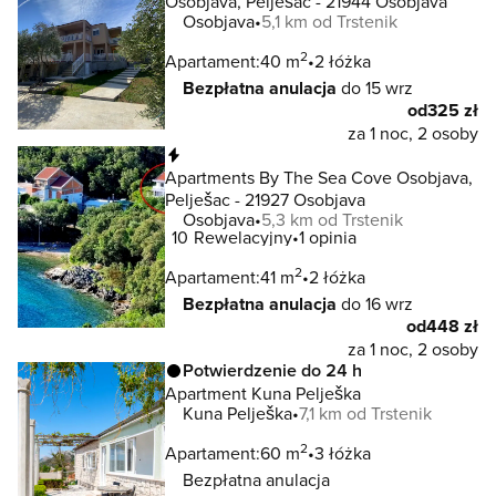
Osobjava, Pelješac - 21944 Osobjava
Osobjava
5,1 km od Trstenik
2
Apartament:
40 m
2 łóżka
Bezpłatna anulacja
do 15 wrz
od
325 zł
za 1 noc, 2 osoby
Natychmiastowa rezerwacja
Apartments By The Sea Cove Osobjava,
Pelješac - 21927 Osobjava
Osobjava
5,3 km od Trstenik
10
Rewelacyjny
1 opinia
2
Apartament:
41 m
2 łóżka
Bezpłatna anulacja
do 16 wrz
od
448 zł
za 1 noc, 2 osoby
Potwierdzenie do 24 h
Apartment Kuna Pelješka
Kuna Pelješka
7,1 km od Trstenik
2
Apartament:
60 m
3 łóżka
Bezpłatna anulacja