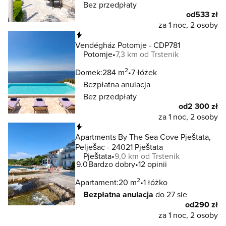
Bez przedpłaty
od
533 zł
za 1 noc, 2 osoby
Natychmiastowa rezerwacja
Vendégház Potomje - CDP781
Potomje
7,3 km od Trstenik
2
Domek:
284 m
7 łóżek
Bezpłatna anulacja
Bez przedpłaty
od
2 300 zł
za 1 noc, 2 osoby
Natychmiastowa rezerwacja
Apartments By The Sea Cove Pještata,
Pelješac - 24021 Pještata
Pještata
9,0 km od Trstenik
9.0
Bardzo dobry
12 opinii
2
Apartament:
20 m
1 łóżko
Bezpłatna anulacja
do 27 sie
od
290 zł
za 1 noc, 2 osoby