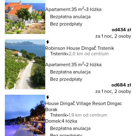
2
Apartament:
35 m
3 łóżka
Bezpłatna anulacja
Bez przedpłaty
od
434 zł
za 1 noc, 2 osoby
Natychmiastowa rezerwacja
Robinson House Dingač Trstenik
Trstenik
2,0 km od centrum
2
Apartament:
35 m
2 łóżka
Bezpłatna anulacja
Bez przedpłaty
od
684 zł
za 1 noc, 2 osoby
Natychmiastowa rezerwacja
House Dingač Village Resort Dingac
Borak
Trstenik
1,9 km od centrum
Domek:
4 łóżka
Bezpłatna anulacja
Bez przedpłaty