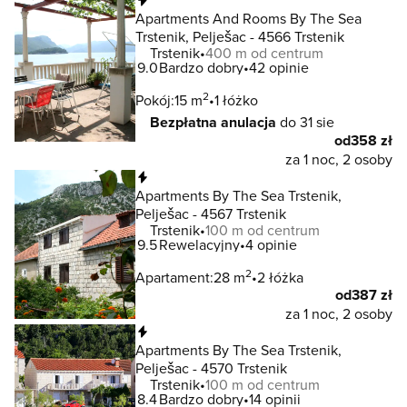
Apartments And Rooms By The Sea
Trstenik, Pelješac - 4566 Trstenik
Trstenik
400 m od centrum
9.0
Bardzo dobry
42 opinie
2
Pokój:
15 m
1 łóżko
Bezpłatna anulacja
do 31 sie
od
358 zł
za 1 noc, 2 osoby
Natychmiastowa rezerwacja
Apartments By The Sea Trstenik,
Pelješac - 4567 Trstenik
Trstenik
100 m od centrum
9.5
Rewelacyjny
4 opinie
2
Apartament:
28 m
2 łóżka
od
387 zł
za 1 noc, 2 osoby
Natychmiastowa rezerwacja
Apartments By The Sea Trstenik,
Pelješac - 4570 Trstenik
Trstenik
100 m od centrum
8.4
Bardzo dobry
14 opinii