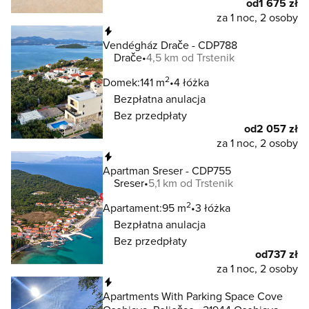
od
1 675 zł
za 1 noc, 2 osoby
Natychmiastowa rezerwacja
Vendégház Drače - CDP788
Drače
4,5 km od Trstenik
2
Domek:
141 m
4 łóżka
Bezpłatna anulacja
Bez przedpłaty
od
2 057 zł
za 1 noc, 2 osoby
Natychmiastowa rezerwacja
Apartman Sreser - CDP755
Sreser
5,1 km od Trstenik
2
Apartament:
95 m
3 łóżka
Bezpłatna anulacja
Bez przedpłaty
od
737 zł
za 1 noc, 2 osoby
Natychmiastowa rezerwacja
Apartments With Parking Space Cove