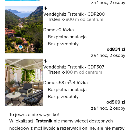
za 1 noc, 2 osoby
Natychmiastowa rezerwacja
Vendégház Trstenik - CDP200
Trstenik
800 m od centrum
Domek:
2 łóżka
Bezpłatna anulacja
Bez przedpłaty
od
834 zł
za 1 noc, 2 osoby
Natychmiastowa rezerwacja
Vendégház Trstenik - CDP507
Trstenik
100 m od centrum
2
Domek:
53 m
4 łóżka
Bezpłatna anulacja
Bez przedpłaty
od
509 zł
za 1 noc, 2 osoby
To jeszcze nie wszystko!
W lokalizacji
Trstenik
nie mamy więcej dostępnych
noclegów z możliwością rezerwacji online, ale nie martw