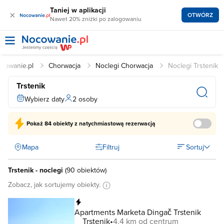
Taniej w aplikacji
×
OTWÓRZ
Nawet 20% zniżki po zalogowaniu
cowanie.pl
Chorwacja
Noclegi Chorwacja
Noclegi Trstenik
Trstenik
Wybierz daty
2 osoby
Pokaż
84 obiekty
z natychmiastową rezerwacją
Mapa
Filtruj
Sortuj
Trstenik - noclegi
(
90 obiektów
)
Zobacz, jak sortujemy obiekty.
Natychmiastowa rezerwacja
Apartments Marketa Dingač Trstenik
Trstenik
4,4 km od centrum