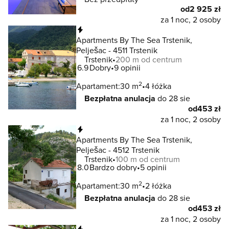
od
2 925 zł
za 1 noc, 2 osoby
Natychmiastowa rezerwacja
Apartments By The Sea Trstenik,
Pelješac - 4511 Trstenik
Trstenik
200 m od centrum
6.9
Dobry
9 opinii
2
Apartament:
30 m
4 łóżka
Bezpłatna anulacja
do 28 sie
od
453 zł
za 1 noc, 2 osoby
Natychmiastowa rezerwacja
Apartments By The Sea Trstenik,
Pelješac - 4512 Trstenik
Trstenik
100 m od centrum
8.0
Bardzo dobry
5 opinii
2
Apartament:
30 m
2 łóżka
Bezpłatna anulacja
do 28 sie
od
453 zł
za 1 noc, 2 osoby
Natychmiastowa rezerwacja