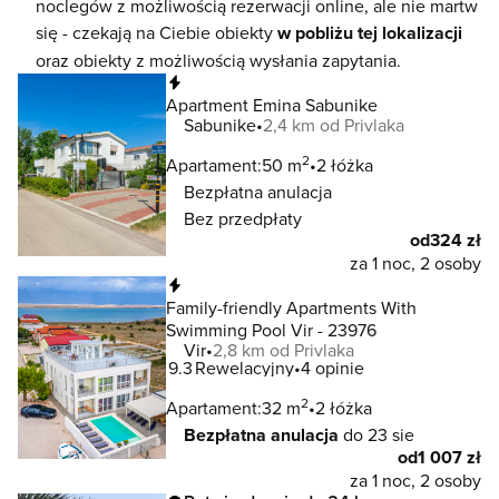
noclegów z możliwością rezerwacji online, ale nie martw
się - czekają na Ciebie obiekty
w pobliżu tej lokalizacji
oraz obiekty z możliwością wysłania zapytania.
Natychmiastowa rezerwacja
Apartment Emina Sabunike
Sabunike
2,4 km od Privlaka
2
Apartament:
50 m
2 łóżka
Bezpłatna anulacja
Bez przedpłaty
od
324 zł
za 1 noc, 2 osoby
Natychmiastowa rezerwacja
Family-friendly Apartments With
Swimming Pool Vir - 23976
Vir
2,8 km od Privlaka
9.3
Rewelacyjny
4 opinie
2
Apartament:
32 m
2 łóżka
Bezpłatna anulacja
do 23 sie
od
1 007 zł
za 1 noc, 2 osoby