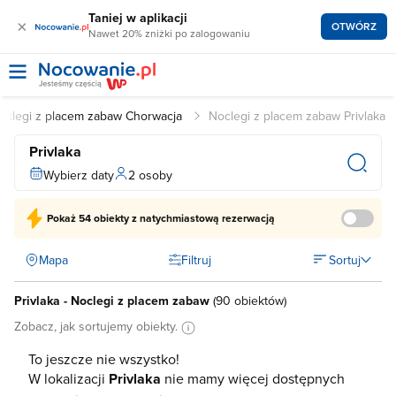
Taniej w aplikacji
×
OTWÓRZ
Nawet 20% zniżki po zalogowaniu
oclegi z placem zabaw Chorwacja
Noclegi z placem zabaw Privlaka
Privlaka
Wybierz daty
2 osoby
Pokaż
54 obiekty
z natychmiastową rezerwacją
Mapa
Filtruj
Sortuj
Privlaka - Noclegi z placem zabaw
(
90 obiektów
)
Zobacz, jak sortujemy obiekty.
To jeszcze nie wszystko!
W lokalizacji
Privlaka
nie mamy więcej dostępnych