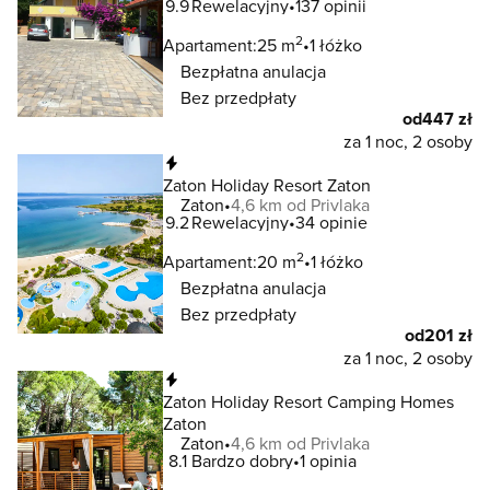
9.9
Rewelacyjny
137 opinii
2
Apartament:
25 m
1 łóżko
Bezpłatna anulacja
Bez przedpłaty
od
447 zł
za 1 noc, 2 osoby
Natychmiastowa rezerwacja
Zaton Holiday Resort Zaton
Zaton
4,6 km od Privlaka
9.2
Rewelacyjny
34 opinie
2
Apartament:
20 m
1 łóżko
Bezpłatna anulacja
Bez przedpłaty
od
201 zł
za 1 noc, 2 osoby
Natychmiastowa rezerwacja
Zaton Holiday Resort Camping Homes
Zaton
Zaton
4,6 km od Privlaka
8.1
Bardzo dobry
1 opinia