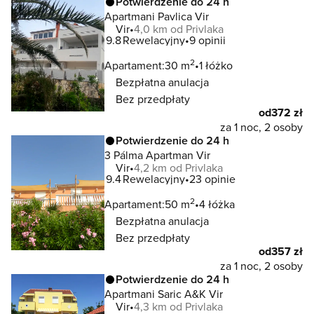
Potwierdzenie do 24 h
Apartmani Pavlica Vir
Vir
4,0 km od Privlaka
9.8
Rewelacyjny
9 opinii
2
Apartament:
30 m
1 łóżko
Bezpłatna anulacja
Bez przedpłaty
od
372 zł
za 1 noc, 2 osoby
Potwierdzenie do 24 h
3 Pálma Apartman Vir
Vir
4,2 km od Privlaka
9.4
Rewelacyjny
23 opinie
2
Apartament:
50 m
4 łóżka
Bezpłatna anulacja
Bez przedpłaty
od
357 zł
za 1 noc, 2 osoby
Potwierdzenie do 24 h
Apartmani Saric A&K Vir
Vir
4,3 km od Privlaka