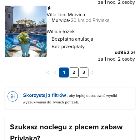
za 1 noc, 2 osoby
Natychmiastowa rezerwacja
Villa Toni Murvica
Murvica
20 km od Privlaka
Willa:
5 łóżek
Bezpłatna anulacja
Bez przedpłaty
od
952 zł
za 1 noc, 2 osoby
1
2
3
Skorzystaj z filtrów
, aby lepiej dopasować wyniki
wyszukiwania do Twoich potrzeb.
Szukasz noclegu z placem zabaw
Privlaka?