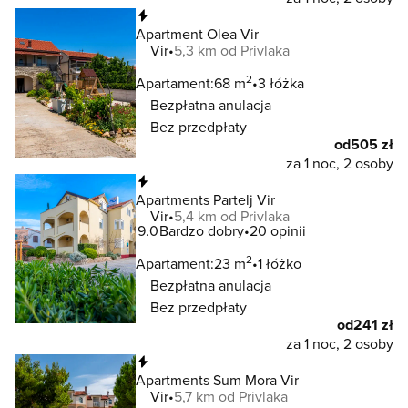
Natychmiastowa rezerwacja
Apartment Olea Vir
Vir
5,3 km od Privlaka
2
Apartament:
68 m
3 łóżka
Bezpłatna anulacja
Bez przedpłaty
od
505 zł
za 1 noc, 2 osoby
Natychmiastowa rezerwacja
Apartments Partelj Vir
Vir
5,4 km od Privlaka
9.0
Bardzo dobry
20 opinii
2
Apartament:
23 m
1 łóżko
Bezpłatna anulacja
Bez przedpłaty
od
241 zł
za 1 noc, 2 osoby
Natychmiastowa rezerwacja
Apartments Sum Mora Vir
Vir
5,7 km od Privlaka