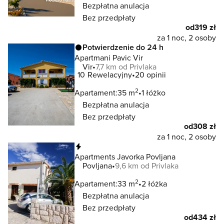
Bezpłatna anulacja
Bez przedpłaty
od
319 zł
za 1 noc, 2 osoby
Potwierdzenie do 24 h
Apartmani Pavic Vir
Vir
7,7 km od Privlaka
10
Rewelacyjny
20 opinii
2
Apartament:
35 m
1 łóżko
Bezpłatna anulacja
Bez przedpłaty
od
308 zł
za 1 noc, 2 osoby
Natychmiastowa rezerwacja
Apartments Javorka Povljana
Povljana
9,6 km od Privlaka
2
Apartament:
33 m
2 łóżka
Bezpłatna anulacja
Bez przedpłaty
od
434 zł