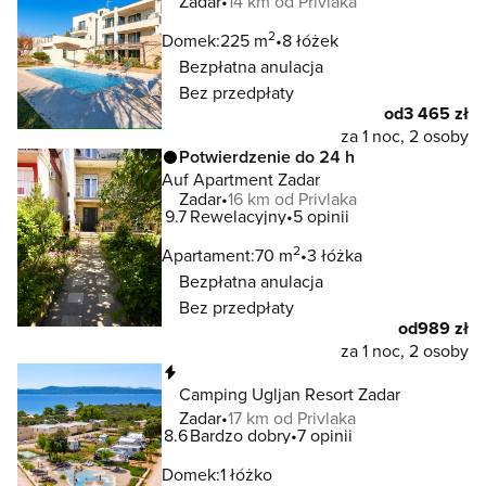
Zadar
14 km od Privlaka
2
Domek:
225 m
8 łóżek
Bezpłatna anulacja
Bez przedpłaty
od
3 465 zł
za 1 noc, 2 osoby
Potwierdzenie do 24 h
Auf Apartment Zadar
Zadar
16 km od Privlaka
9.7
Rewelacyjny
5 opinii
2
Apartament:
70 m
3 łóżka
Bezpłatna anulacja
Bez przedpłaty
od
989 zł
za 1 noc, 2 osoby
Natychmiastowa rezerwacja
Camping Ugljan Resort Zadar
Zadar
17 km od Privlaka
8.6
Bardzo dobry
7 opinii
Domek:
1 łóżko