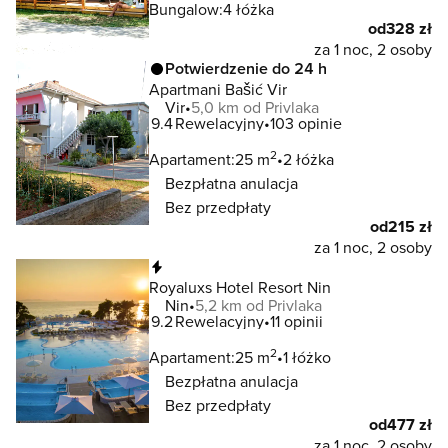
Bungalow:
4 łóżka
od
328 zł
za 1 noc, 2 osoby
Potwierdzenie do 24 h
Apartmani Bašić Vir
Vir
5,0 km od Privlaka
9.4
Rewelacyjny
103 opinie
2
Apartament:
25 m
2 łóżka
Bezpłatna anulacja
Bez przedpłaty
od
215 zł
za 1 noc, 2 osoby
Natychmiastowa rezerwacja
Royaluxs Hotel Resort Nin
Nin
5,2 km od Privlaka
9.2
Rewelacyjny
11 opinii
2
Apartament:
25 m
1 łóżko
Bezpłatna anulacja
Bez przedpłaty
od
477 zł
za 1 noc, 2 osoby