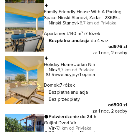
Natychmiastowa rezerwacja
Family Friendly House With A Parking
Space Ninski Stanovi, Zadar - 23619
Ninski Stanovi
6,7 km od Privlaka
Ninski Stanovi
2
Apartament:
140 m
7 łóżek
Bezpłatna anulacja
do 4 wrz
od
976 zł
za 1 noc, 2 osoby
Natychmiastowa rezerwacja
Holiday Home Jurkin Nin
Nin
6,7 km od Privlaka
10
Rewelacyjny
1 opinia
Domek:
7 łóżek
Bezpłatna anulacja
Bez przedpłaty
od
800 zł
za 1 noc, 2 osoby
Potwierdzenie do 24 h
Guljini Dvori Vir
Vir
7,1 km od Privlaka