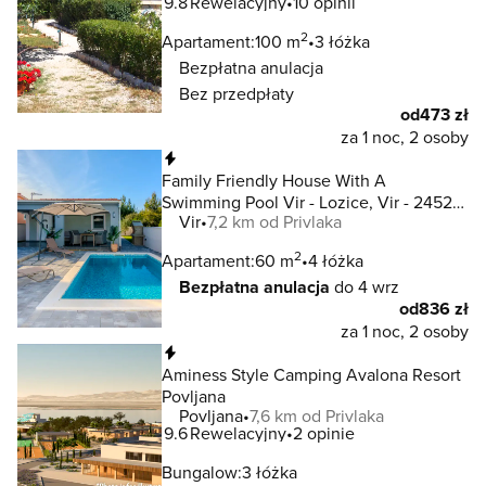
9.8
Rewelacyjny
10 opinii
2
Apartament:
100 m
3 łóżka
Bezpłatna anulacja
Bez przedpłaty
od
473 zł
za 1 noc, 2 osoby
Natychmiastowa rezerwacja
Family Friendly House With A
Swimming Pool Vir - Lozice, Vir - 24524
Vir
7,2 km od Privlaka
Vir - Lozice
2
Apartament:
60 m
4 łóżka
Bezpłatna anulacja
do 4 wrz
od
836 zł
za 1 noc, 2 osoby
Natychmiastowa rezerwacja
Aminess Style Camping Avalona Resort
Povljana
Povljana
7,6 km od Privlaka
9.6
Rewelacyjny
2 opinie
Bungalow:
3 łóżka