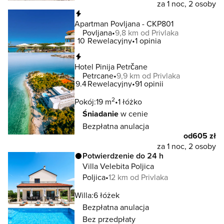
za 1 noc, 2 osoby
Natychmiastowa rezerwacja
Apartman Povljana - CKP801
Povljana
9,8 km od Privlaka
10
Rewelacyjny
1 opinia
Natychmiastowa rezerwacja
Hotel Pinija Petrčane
Petrcane
9,9 km od Privlaka
9.4
Rewelacyjny
91 opinii
2
Pokój:
19 m
1 łóżko
Śniadanie
w cenie
Bezpłatna anulacja
od
605 zł
za 1 noc, 2 osoby
Potwierdzenie do 24 h
Villa Velebita Poljica
Poljica
12 km od Privlaka
Willa:
6 łóżek
Bezpłatna anulacja
Bez przedpłaty