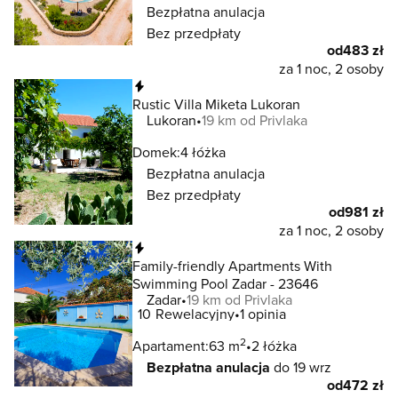
Bezpłatna anulacja
Bez przedpłaty
od
483 zł
za 1 noc, 2 osoby
Natychmiastowa rezerwacja
Rustic Villa Miketa Lukoran
Lukoran
19 km od Privlaka
Domek:
4 łóżka
Bezpłatna anulacja
Bez przedpłaty
od
981 zł
za 1 noc, 2 osoby
Natychmiastowa rezerwacja
Family-friendly Apartments With
Swimming Pool Zadar - 23646
Zadar
19 km od Privlaka
10
Rewelacyjny
1 opinia
2
Apartament:
63 m
2 łóżka
Bezpłatna anulacja
do 19 wrz
od
472 zł