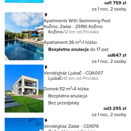
od
1 759 zł
za 1 noc, 2 osoby
Natychmiastowa rezerwacja
Apartments With Swimming Pool
Kožino, Zadar - 25190 Kožino
Kožino
12 km od Privlaka
2
Apartament:
36 m
1 łóżko
Bezpłatna anulacja
do 17 paź
od
647 zł
za 1 noc, 2 osoby
Natychmiastowa rezerwacja
Vendégház Ljubač - CDA007
Ljubač
13 km od Privlaka
2
Domek:
112 m
4 łóżka
Bezpłatna anulacja
Bez przedpłaty
od
3 295 zł
za 1 noc, 2 osoby
Natychmiastowa rezerwacja
Vendégház Zadar - CDI979