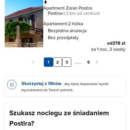
Natychmiastowa rezerwacja
Apartment Zoran Postira
Postira
1,3 km od centrum
Apartament:
2 łóżka
Bezpłatna anulacja
Bez przedpłaty
od
378 zł
za 1 noc, 2 osoby
1
2
3
. . .
6
Skorzystaj z filtrów
, aby lepiej dopasować wyniki
wyszukiwania do Twoich potrzeb.
Szukasz noclegu ze śniadaniem
Postira?