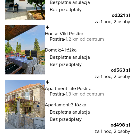
Bezpłatna anulacja
Bez przedpłaty
od
321 zł
za 1 noc, 2 osoby
Natychmiastowa rezerwacja
House Viki Postira
Postira
1,2 km od centrum
Domek:
4 łóżka
Bezpłatna anulacja
Bez przedpłaty
od
563 zł
za 1 noc, 2 osoby
Natychmiastowa rezerwacja
Apartment Lile Postira
Postira
1,3 km od centrum
Apartament:
3 łóżka
Bezpłatna anulacja
Bez przedpłaty
od
498 zł
za 1 noc, 2 osoby