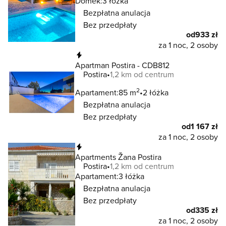
Domek:
3 łóżka
Bezpłatna anulacja
Bez przedpłaty
od
933 zł
za 1 noc, 2 osoby
Natychmiastowa rezerwacja
Apartman Postira - CDB812
Postira
1,2 km od centrum
2
Apartament:
85 m
2 łóżka
Bezpłatna anulacja
Bez przedpłaty
od
1 167 zł
za 1 noc, 2 osoby
Natychmiastowa rezerwacja
Apartments Žana Postira
Postira
1,2 km od centrum
Apartament:
3 łóżka
Bezpłatna anulacja
Bez przedpłaty
od
335 zł
za 1 noc, 2 osoby