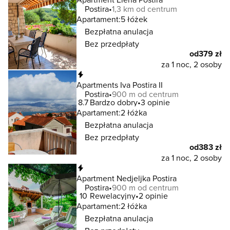
Postira
1,3 km od centrum
Apartament:
5 łóżek
Bezpłatna anulacja
Bez przedpłaty
od
379 zł
za 1 noc, 2 osoby
Natychmiastowa rezerwacja
Apartments Iva Postira II
Postira
900 m od centrum
8.7
Bardzo dobry
3 opinie
Apartament:
2 łóżka
Bezpłatna anulacja
Bez przedpłaty
od
383 zł
za 1 noc, 2 osoby
Natychmiastowa rezerwacja
Apartment Nedjeljka Postira
Postira
900 m od centrum
10
Rewelacyjny
2 opinie
Apartament:
2 łóżka
Bezpłatna anulacja