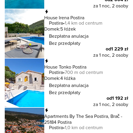
za 1 noc, 2 osoby
Natychmiastowa rezerwacja
House Irena Postira
Postira
1,4 km od centrum
Domek:
5 łóżek
Bezpłatna anulacja
Bez przedpłaty
od
1 229 zł
za 1 noc, 2 osoby
Natychmiastowa rezerwacja
House Tonko Postira
Postira
700 m od centrum
Domek:
4 łóżka
Bezpłatna anulacja
Bez przedpłaty
od
1 192 zł
za 1 noc, 2 osoby
Natychmiastowa rezerwacja
Apartments By The Sea Postira, Brač -
25184 Postira
Postira
1,0 km od centrum