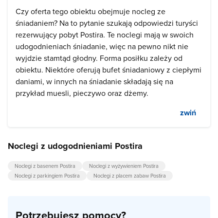
Czy oferta tego obiektu obejmuje nocleg ze
śniadaniem? Na to pytanie szukają odpowiedzi turyści
rezerwujący pobyt Postira. Te noclegi mają w swoich
udogodnieniach śniadanie, więc na pewno nikt nie
wyjdzie stamtąd głodny. Forma posiłku zależy od
obiektu. Niektóre oferują bufet śniadaniowy z ciepłymi
daniami, w innych na śniadanie składają się na
przykład muesli, pieczywo oraz dżemy.
zwiń
Noclegi z udogodnieniami Postira
Noclegi z basenem Postira
Noclegi z wyżywieniem Postira
Noclegi z parkingiem Postira
Noclegi z placem zabaw Postira
Potrzebujesz pomocy?