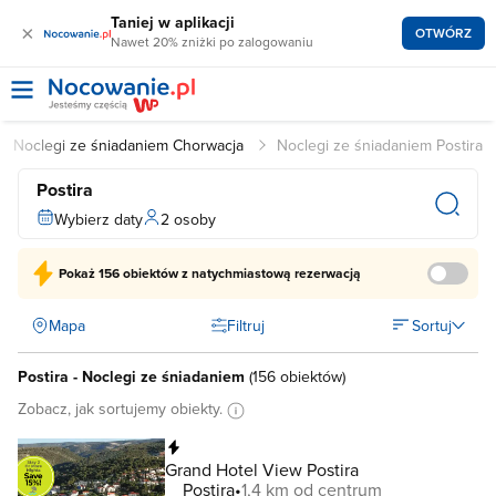
Taniej w aplikacji
×
OTWÓRZ
Nawet 20% zniżki po zalogowaniu
Noclegi ze śniadaniem Chorwacja
Noclegi ze śniadaniem Postira
Postira
Wybierz daty
2 osoby
Pokaż
156 obiektów
z natychmiastową rezerwacją
Mapa
Filtruj
Sortuj
Postira - Noclegi ze śniadaniem
(
156 obiektów
)
Zobacz, jak sortujemy obiekty.
Natychmiastowa rezerwacja
Grand Hotel View Postira
Postira
1,4 km od centrum