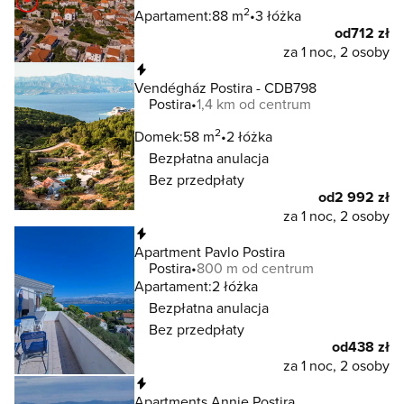
2
Apartament:
88 m
3 łóżka
od
712 zł
za 1 noc, 2 osoby
Natychmiastowa rezerwacja
Vendégház Postira - CDB798
Postira
1,4 km od centrum
2
Domek:
58 m
2 łóżka
Bezpłatna anulacja
Bez przedpłaty
od
2 992 zł
za 1 noc, 2 osoby
Natychmiastowa rezerwacja
Apartment Pavlo Postira
Postira
800 m od centrum
Apartament:
2 łóżka
Bezpłatna anulacja
Bez przedpłaty
od
438 zł
za 1 noc, 2 osoby
Natychmiastowa rezerwacja
Apartments Annie Postira