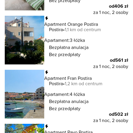
Bez przedpłaty
od
406 zł
za 1 noc, 2 osoby
Natychmiastowa rezerwacja
Apartment Orange Postira
Postira
1,1 km od centrum
Apartament:
3 łóżka
Bezpłatna anulacja
Bez przedpłaty
od
561 zł
za 1 noc, 2 osoby
Natychmiastowa rezerwacja
Apartment Fran Postira
Postira
1,2 km od centrum
Apartament:
4 łóżka
Bezpłatna anulacja
Bez przedpłaty
od
502 zł
za 1 noc, 2 osoby
Natychmiastowa rezerwacja
Apartment Pavo Postira