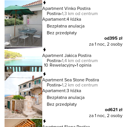
Natychmiastowa rezerwacja
Apartment Vinko Postira
Postira
1,3 km od centrum
Apartament:
4 łóżka
Bezpłatna anulacja
Bez przedpłaty
od
395 zł
za 1 noc, 2 osoby
Natychmiastowa rezerwacja
Apartment Jakica Postira
Postira
1,4 km od centrum
10
Rewelacyjny
1 opinia
Natychmiastowa rezerwacja
Apartment Sea Stone Postira
Postira
1,2 km od centrum
Apartament:
3 łóżka
Bezpłatna anulacja
Bez przedpłaty
od
621 zł
za 1 noc, 2 osoby
Natychmiastowa rezerwacja
Apartment Elena Postira