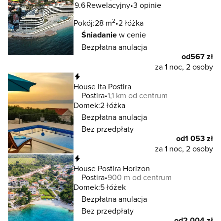
9.6
Rewelacyjny
3 opinie
2
Pokój:
28 m
2 łóżka
Śniadanie
w cenie
Bezpłatna anulacja
od
567 zł
za 1 noc, 2 osoby
Natychmiastowa rezerwacja
House Ita Postira
Postira
1,1 km od centrum
Domek:
2 łóżka
Bezpłatna anulacja
Bez przedpłaty
od
1 053 zł
za 1 noc, 2 osoby
Natychmiastowa rezerwacja
House Postira Horizon
Postira
900 m od centrum
Domek:
5 łóżek
Bezpłatna anulacja
Bez przedpłaty
od
2 004 zł