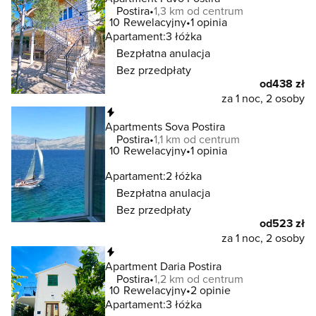
Postira
1,3 km od centrum
10
Rewelacyjny
1 opinia
Apartament:
3 łóżka
Bezpłatna anulacja
Bez przedpłaty
od
438 zł
za 1 noc, 2 osoby
Natychmiastowa rezerwacja
Apartments Sova Postira
Postira
1,1 km od centrum
10
Rewelacyjny
1 opinia
Apartament:
2 łóżka
Bezpłatna anulacja
Bez przedpłaty
od
523 zł
za 1 noc, 2 osoby
Natychmiastowa rezerwacja
Apartment Daria Postira
Postira
1,2 km od centrum
10
Rewelacyjny
2 opinie
Apartament:
3 łóżka