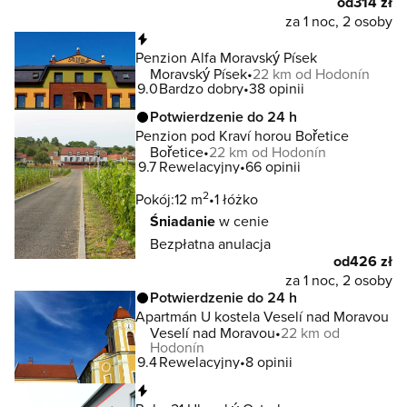
od
314 zł
za 1 noc, 2 osoby
Natychmiastowa rezerwacja
Penzion Alfa Moravský Písek
Moravský Písek
22 km od Hodonín
9.0
Bardzo dobry
38 opinii
Potwierdzenie do 24 h
Penzion pod Kraví horou Bořetice
Bořetice
22 km od Hodonín
9.7
Rewelacyjny
66 opinii
2
Pokój:
12 m
1 łóżko
Śniadanie
w cenie
Bezpłatna anulacja
od
426 zł
za 1 noc, 2 osoby
Potwierdzenie do 24 h
Apartmán U kostela Veselí nad Moravou
Veselí nad Moravou
22 km od
Hodonín
9.4
Rewelacyjny
8 opinii
Natychmiastowa rezerwacja