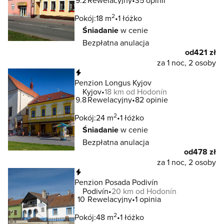
9.2
Rewelacyjny
35 opinii
2
Pokój:
18 m
1 łóżko
Śniadanie
w cenie
Bezpłatna anulacja
od
421 zł
za 1 noc, 2 osoby
Natychmiastowa rezerwacja
Penzion Longus Kyjov
Kyjov
18 km od Hodonín
9.8
Rewelacyjny
82 opinie
2
Pokój:
24 m
1 łóżko
Śniadanie
w cenie
Bezpłatna anulacja
od
478 zł
za 1 noc, 2 osoby
Natychmiastowa rezerwacja
Penzion Posada Podivín
Podivín
20 km od Hodonín
10
Rewelacyjny
1 opinia
2
Pokój:
48 m
1 łóżko