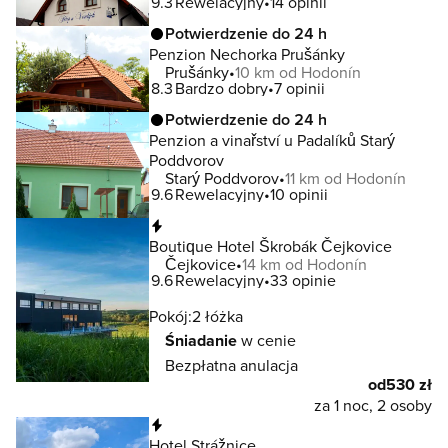
9.3
Rewelacyjny
14 opinii
Potwierdzenie do 24 h
Penzion Nechorka Prušánky
Prušánky
10 km od Hodonín
8.3
Bardzo dobry
7 opinii
Potwierdzenie do 24 h
Penzion a vinařství u Padalíků Starý
Poddvorov
Starý Poddvorov
11 km od Hodonín
9.6
Rewelacyjny
10 opinii
Natychmiastowa rezerwacja
Boutique Hotel Škrobák Čejkovice
Čejkovice
14 km od Hodonín
9.6
Rewelacyjny
33 opinie
Pokój:
2 łóżka
Śniadanie
w cenie
Bezpłatna anulacja
od
530 zł
za 1 noc, 2 osoby
Natychmiastowa rezerwacja
Hotel Strážnice