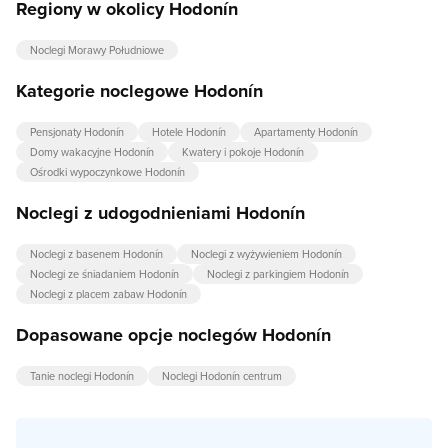
Regiony w okolicy Hodonín
Noclegi Morawy Południowe
Kategorie noclegowe Hodonín
Pensjonaty Hodonín
Hotele Hodonín
Apartamenty Hodonín
Domy wakacyjne Hodonín
Kwatery i pokoje Hodonín
Ośrodki wypoczynkowe Hodonín
Noclegi z udogodnieniami Hodonín
Noclegi z basenem Hodonín
Noclegi z wyżywieniem Hodonín
Noclegi ze śniadaniem Hodonín
Noclegi z parkingiem Hodonín
Noclegi z placem zabaw Hodonín
Dopasowane opcje noclegów Hodonín
Tanie noclegi Hodonín
Noclegi Hodonín centrum