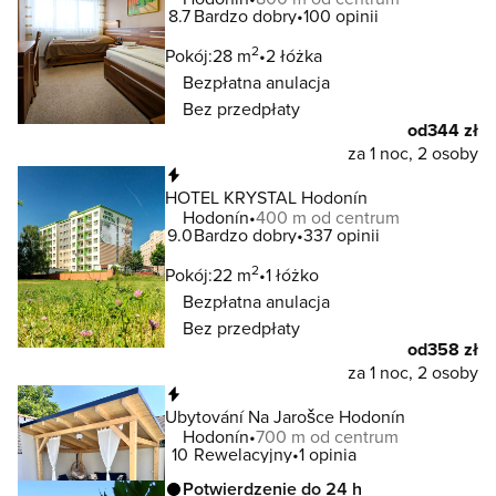
8.7
Bardzo dobry
100 opinii
2
Pokój:
28 m
2 łóżka
Bezpłatna anulacja
Bez przedpłaty
od
344 zł
za 1 noc, 2 osoby
Natychmiastowa rezerwacja
HOTEL KRYSTAL Hodonín
Hodonín
400 m od centrum
9.0
Bardzo dobry
337 opinii
2
Pokój:
22 m
1 łóżko
Bezpłatna anulacja
Bez przedpłaty
od
358 zł
za 1 noc, 2 osoby
Natychmiastowa rezerwacja
Ubytování Na Jarošce Hodonín
Hodonín
700 m od centrum
10
Rewelacyjny
1 opinia
Potwierdzenie do 24 h