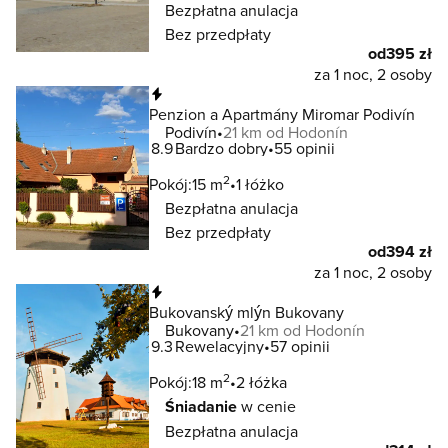
Bezpłatna anulacja
Bez przedpłaty
od
395 zł
za 1 noc, 2 osoby
Natychmiastowa rezerwacja
Penzion a Apartmány Miromar Podivín
Podivín
21 km od Hodonín
8.9
Bardzo dobry
55 opinii
2
Pokój:
15 m
1 łóżko
Bezpłatna anulacja
Bez przedpłaty
od
394 zł
za 1 noc, 2 osoby
Natychmiastowa rezerwacja
Bukovanský mlýn Bukovany
Bukovany
21 km od Hodonín
9.3
Rewelacyjny
57 opinii
2
Pokój:
18 m
2 łóżka
Śniadanie
w cenie
Bezpłatna anulacja