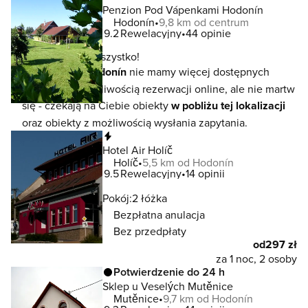
Penzion Pod Vápenkami Hodonín
Hodonín
9,8 km od centrum
9.2
Rewelacyjny
44 opinie
To jeszcze nie wszystko!
W lokalizacji
Hodonín
nie mamy więcej dostępnych
noclegów z możliwością rezerwacji online, ale nie martw
się - czekają na Ciebie obiekty
w pobliżu tej lokalizacji
oraz obiekty z możliwością wysłania zapytania.
Natychmiastowa rezerwacja
Hotel Air Holíč
Holíč
5,5 km od Hodonín
9.5
Rewelacyjny
14 opinii
Pokój:
2 łóżka
Bezpłatna anulacja
Bez przedpłaty
od
297 zł
za 1 noc, 2 osoby
Potwierdzenie do 24 h
Sklep u Veselých Mutěnice
Mutěnice
9,7 km od Hodonín