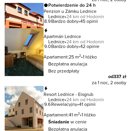
Potwierdzenie do 24 h
Penzion u Zámku Lednice
Lednice
24 km od Hodonín
8.9
Bardzo dobry
45 opinii
Natychmiastowa rezerwacja
Apartmán Lednice
Lednice
24 km od Hodonín
9.0
Bardzo dobry
42 opinie
2
Apartament:
25 m
1 łóżko
Bezpłatna anulacja
Bez przedpłaty
od
337 zł
za 1 noc, 2 osoby
Natychmiastowa rezerwacja
Resort Lednice - Eisgrub
Lednice
24 km od Hodonín
9.6
Rewelacyjny
41 opinii
2
Apartament:
41 m
1 łóżko
Śniadanie
w cenie
Bezpłatna anulacja