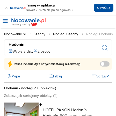
Taniej w aplikacji
×
OTWÓRZ
Nawet 20% zniżki po zalogowaniu
Nocowanie.pl
Czechy
Noclegi Czechy
Noclegi Hodonín
Hodonín
Wybierz daty
2 osoby
Pokaż
72 obiekty
z natychmiastową rezerwacją
Mapa
Filtruj
Sortuj
Hodonín - noclegi
(
90 obiektów
)
Zobacz, jak sortujemy obiekty.
Natychmiastowa rezerwacja
HOTEL PANON Hodonín
Hodonín
800 m od centrum