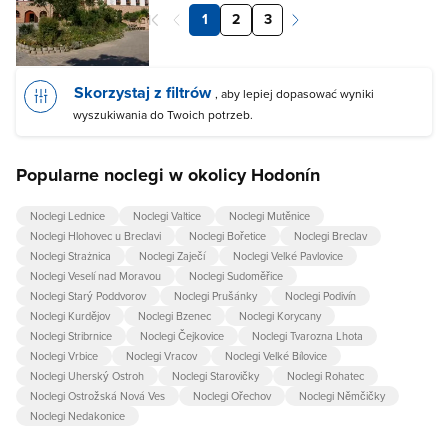
1
2
3
Skorzystaj z filtrów
, aby lepiej dopasować wyniki
wyszukiwania do Twoich potrzeb.
Popularne noclegi w okolicy Hodonín
Noclegi Lednice
Noclegi Valtice
Noclegi Mutěnice
Noclegi Hlohovec u Breclavi
Noclegi Bořetice
Noclegi Breclav
Noclegi Strażnica
Noclegi Zaječí
Noclegi Velké Pavlovice
Noclegi Veselí nad Moravou
Noclegi Sudoměřice
Noclegi Starý Poddvorov
Noclegi Prušánky
Noclegi Podivín
Noclegi Kurdějov
Noclegi Bzenec
Noclegi Korycany
Noclegi Stribrnice
Noclegi Čejkovice
Noclegi Tvarozna Lhota
Noclegi Vrbice
Noclegi Vracov
Noclegi Velké Bílovice
Noclegi Uherský Ostroh
Noclegi Starovičky
Noclegi Rohatec
Noclegi Ostrožská Nová Ves
Noclegi Ořechov
Noclegi Němčičky
Noclegi Nedakonice