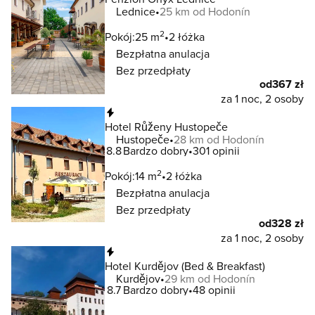
Lednice
25 km od Hodonín
2
Pokój:
25 m
2 łóżka
Bezpłatna anulacja
Bez przedpłaty
od
367 zł
za 1 noc, 2 osoby
Natychmiastowa rezerwacja
Hotel Růženy Hustopeče
Hustopeče
28 km od Hodonín
8.8
Bardzo dobry
301 opinii
2
Pokój:
14 m
2 łóżka
Bezpłatna anulacja
Bez przedpłaty
od
328 zł
za 1 noc, 2 osoby
Natychmiastowa rezerwacja
Hotel Kurdějov (Bed & Breakfast)
Kurdějov
29 km od Hodonín
8.7
Bardzo dobry
48 opinii