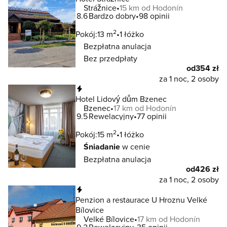
Strážnice
15 km od Hodonín
8.6
Bardzo dobry
98 opinii
2
Pokój:
13 m
1 łóżko
Bezpłatna anulacja
Bez przedpłaty
od
354 zł
za 1 noc, 2 osoby
Natychmiastowa rezerwacja
Hotel Lidový dům Bzenec
Bzenec
17 km od Hodonín
9.5
Rewelacyjny
77 opinii
2
Pokój:
15 m
1 łóżko
Śniadanie
w cenie
Bezpłatna anulacja
od
426 zł
za 1 noc, 2 osoby
Natychmiastowa rezerwacja
Penzion a restaurace U Hroznu Velké
Bílovice
Velké Bílovice
17 km od Hodonín