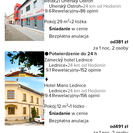
Relax21 Uherský Ostroh
Uherský Ostroh
24 km od Hodonín
9.6
Rewelacyjny
86 opinii
2
Pokój:
29 m
2 łóżka
Śniadanie
w cenie
Bezpłatna anulacja
od
381 zł
za 1 noc, 2 osoby
Potwierdzenie do 24 h
Zámecký hotel Lednice
Lednice
24 km od Hodonín
9.1
Rewelacyjny
152 opinie
Natychmiastowa rezerwacja
Hotel Mario Lednice
Lednice
24 km od Hodonín
9.4
Rewelacyjny
156 opinii
2
Pokój:
12 m
1 łóżko
Śniadanie
w cenie
Bezpłatna anulacja
od
491 zł
za 1 noc, 2 osoby