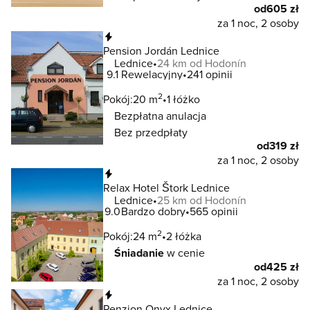
od
605 zł
za 1 noc, 2 osoby
Natychmiastowa rezerwacja
Pension Jordán Lednice
Lednice
24 km od Hodonín
9.1
Rewelacyjny
241 opinii
2
Pokój:
20 m
1 łóżko
Bezpłatna anulacja
Bez przedpłaty
od
319 zł
za 1 noc, 2 osoby
Natychmiastowa rezerwacja
Relax Hotel Štork Lednice
Lednice
25 km od Hodonín
9.0
Bardzo dobry
565 opinii
2
Pokój:
24 m
2 łóżka
Śniadanie
w cenie
od
425 zł
za 1 noc, 2 osoby
Natychmiastowa rezerwacja
Penzion Onyx Lednice