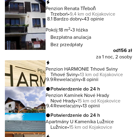
Natychmiastowa rezerwacja
Penzion Renata Třeboň
Trzeboń
9,4 km od Kojakovice
8.1
Bardzo dobry
43 opinie
2
Pokój:
18 m
3 łóżka
Bezpłatna anulacja
Bez przedpłaty
od
156 zł
za 1 noc, 2 osoby
Natychmiastowa rezerwacja
Penzion HARMONIE Trhové Sviny
Trhové Sviny
13 km od Kojakovice
9.9
Rewelacyjny
8 opinii
Potwierdzenie do 24 h
Penzion Kamínek Nové Hrady
Nové Hrady
15 km od Kojakovice
9.4
Rewelacyjny
13 opinii
Potwierdzenie do 24 h
Apartmány U Kameníka Lužnice
Lužnice
15 km od Kojakovice
Natychmiastowa rezerwacja