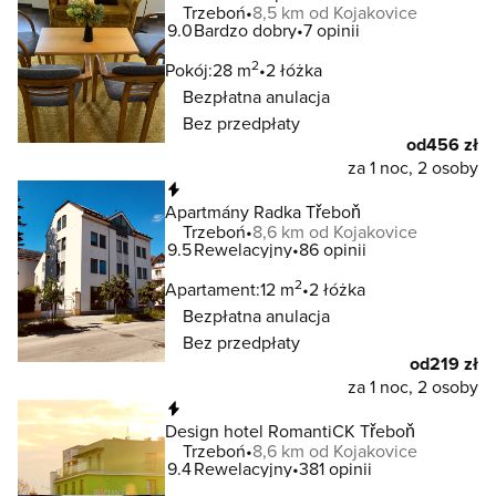
Trzeboń
8,5 km od Kojakovice
9.0
Bardzo dobry
7 opinii
2
Pokój:
28 m
2 łóżka
Bezpłatna anulacja
Bez przedpłaty
od
456 zł
za 1 noc, 2 osoby
Natychmiastowa rezerwacja
Apartmány Radka Třeboň
Trzeboń
8,6 km od Kojakovice
9.5
Rewelacyjny
86 opinii
2
Apartament:
12 m
2 łóżka
Bezpłatna anulacja
Bez przedpłaty
od
219 zł
za 1 noc, 2 osoby
Natychmiastowa rezerwacja
Design hotel RomantiCK Třeboň
Trzeboń
8,6 km od Kojakovice
9.4
Rewelacyjny
381 opinii