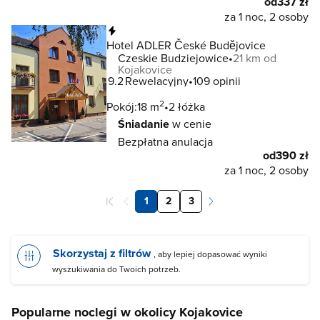
od
337 zł
za 1 noc, 2 osoby
Natychmiastowa rezerwacja
Hotel ADLER České Budějovice
Czeskie Budziejowice
21 km od
Kojakovice
9.2
Rewelacyjny
109 opinii
2
Pokój:
18 m
2 łóżka
Śniadanie
w cenie
Bezpłatna anulacja
od
390 zł
za 1 noc, 2 osoby
1
2
3
Skorzystaj z filtrów
, aby lepiej dopasować wyniki
wyszukiwania do Twoich potrzeb.
Popularne noclegi w okolicy Kojakovice