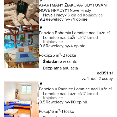
APARTMÁNY ŽIAKOVÁ- UBYTOVÁNÍ
NOVÉ HRADY111 Nové Hrady
Nové Hrady
16 km od Kojakovice
9.2
Rewelacyjny
74 opinie
Natychmiastowa rezerwacja
Penzion Bohemia Lomnice nad Lužnicí
Lomnice nad Lužnicí
17 km od
Kojakovice
9.6
Rewelacyjny
4 opinie
2
Pokój:
25 m
2 łóżka
Śniadanie
w cenie
Bezpłatna anulacja
od
351 zł
za 1 noc, 2 osoby
Natychmiastowa rezerwacja
Penzion u Radnice Lomnice nad Lužnicí
Lomnice nad Lužnicí
17 km od
Kojakovice
9.5
Rewelacyjny
110 opinii
2
Pokój:
15 m
1 łóżko