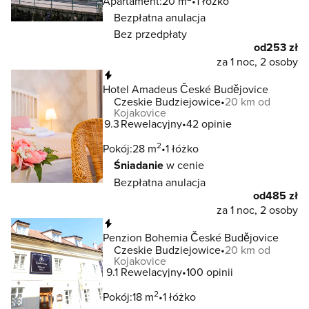
Apartament:
20 m
1 łóżko
Bezpłatna anulacja
Bez przedpłaty
od
253 zł
za 1 noc, 2 osoby
Natychmiastowa rezerwacja
Hotel Amadeus České Budějovice
Czeskie Budziejowice
20 km od
Kojakovice
9.3
Rewelacyjny
42 opinie
2
Pokój:
28 m
1 łóżko
Śniadanie
w cenie
Bezpłatna anulacja
od
485 zł
za 1 noc, 2 osoby
Natychmiastowa rezerwacja
Penzion Bohemia České Budějovice
Czeskie Budziejowice
20 km od
Kojakovice
9.1
Rewelacyjny
100 opinii
2
Pokój:
18 m
1 łóżko