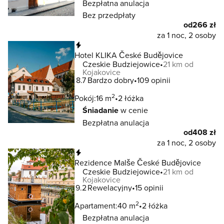
Bezpłatna anulacja
Bez przedpłaty
od
266 zł
za 1 noc, 2 osoby
Natychmiastowa rezerwacja
Hotel KLIKA České Budějovice
Czeskie Budziejowice
21 km od
Kojakovice
8.7
Bardzo dobry
109 opinii
2
Pokój:
16 m
2 łóżka
Śniadanie
w cenie
Bezpłatna anulacja
od
408 zł
za 1 noc, 2 osoby
Natychmiastowa rezerwacja
Rezidence Malše České Budějovice
Czeskie Budziejowice
21 km od
Kojakovice
9.2
Rewelacyjny
15 opinii
2
Apartament:
40 m
2 łóżka
Bezpłatna anulacja