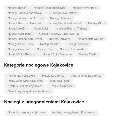
Noclegi Třeboň
Noclegi České Budějovice
Noclegi Nové Hrady
Noclegi Hluboka nad Vltavou
Noclegi Nová Bystřice
Noclegi Lomnice nad Lužnicí
Noclegi Domanín
Noclegi Straż nad Nezarkou
Noclegi Veseli nad Luznici
Noclegi Vlkov
Noclegi Velešín
Noclegi Libín
Noclegi Chlum u Trebone
Noclegi Horni Pena
Noclegi Novosedly nad Nezarkou
Noclegi Suchdol nad Luznici
Noclegi Borovany
Noclegi Zlatá Koruna
Noclegi Trhové Sviny
Noclegi Plavsko
Noclegi Litvínovice
Noclegi Kamenná
Noclegi Hůry
Noclegi Hrachoviště
Noclegi Dolní Třebonín
Noclegi Dolní Bukovsko
Noclegi Číměř
Kategorie noclegowe Kojakovice
Pensjonaty Kojakovice
Hotele Kojakovice
Apartamenty Kojakovice
Domy wakacyjne Kojakovice
Wille Kojakovice
Kwatery i pokoje Kojakovice
Hostele Kojakovice
Ośrodki wypoczynkowe Kojakovice
Noclegi z udogodnieniami Kojakovice
Noclegi z basenem Kojakovice
Noclegi z wyżywieniem Kojakovice