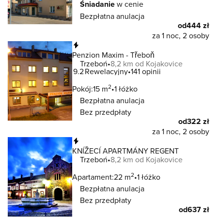
Śniadanie
w cenie
Bezpłatna anulacja
od
444 zł
za 1 noc, 2 osoby
Natychmiastowa rezerwacja
Penzion Maxim - Třeboň
Trzeboń
8,2 km od Kojakovice
9.2
Rewelacyjny
141 opinii
2
Pokój:
15 m
1 łóżko
Bezpłatna anulacja
Bez przedpłaty
od
322 zł
za 1 noc, 2 osoby
Natychmiastowa rezerwacja
KNÍŽECÍ APARTMÁNY REGENT
Trzeboń
8,2 km od Kojakovice
2
Apartament:
22 m
1 łóżko
Bezpłatna anulacja
Bez przedpłaty
od
637 zł