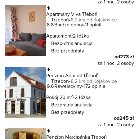
za 1 noc, 2 osoby
Natychmiastowa rezerwacja
Apartmány Viva Třeboň
Trzeboń
8,2 km od Kojakovice
8.8
Bardzo dobry
11 opinii
Apartament:
2 łóżka
Bezpłatna anulacja
Bez przedpłaty
od
273 zł
za 1 noc, 2 osoby
Natychmiastowa rezerwacja
Penzion Admirál Třeboň
Trzeboń
8,2 km od Kojakovice
9.6
Rewelacyjny
172 opinie
2
Pokój:
20 m
2 łóżka
Bezpłatna anulacja
Bez przedpłaty
od
245 zł
za 1 noc, 2 osoby
Natychmiastowa rezerwacja
Penzion Marcipánka Třeboň