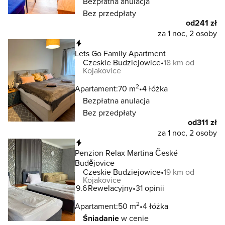
Bezpłatna anulacja
Bez przedpłaty
od
241 zł
za 1 noc, 2 osoby
Natychmiastowa rezerwacja
Lets Go Family Apartment
Czeskie Budziejowice
18 km od
Kojakovice
2
Apartament:
70 m
4 łóżka
Bezpłatna anulacja
Bez przedpłaty
od
311 zł
za 1 noc, 2 osoby
Natychmiastowa rezerwacja
Penzion Relax Martina České
Budějovice
Czeskie Budziejowice
19 km od
Kojakovice
9.6
Rewelacyjny
31 opinii
2
Apartament:
50 m
4 łóżka
Śniadanie
w cenie