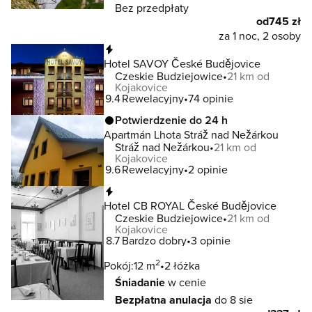
Bez przedpłaty
od
745 zł
za 1 noc, 2 osoby
Natychmiastowa rezerwacja
Hotel SAVOY České Budějovice
Czeskie Budziejowice
21 km od
Kojakovice
9.4
Rewelacyjny
74 opinie
Potwierdzenie do 24 h
Apartmán Lhota Stráž nad Nežárkou
Stráž nad Nežárkou
21 km od
Kojakovice
9.6
Rewelacyjny
2 opinie
Natychmiastowa rezerwacja
Hotel CB ROYAL České Budějovice
Czeskie Budziejowice
21 km od
Kojakovice
8.7
Bardzo dobry
3 opinie
2
Pokój:
12 m
2 łóżka
Śniadanie
w cenie
Bezpłatna anulacja
do 8 sie