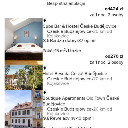
Bezpłatna anulacja
od
424 zł
za 1 noc, 2 osoby
Natychmiastowa rezerwacja
Cuba Bar & Hostel České Budějovice
Czeskie Budziejowice
20 km od
Kojakovice
8.5
Bardzo dobry
37 opinii
2
Pokój:
15 m
1 łóżko
od
270 zł
za 1 noc, 2 osoby
Natychmiastowa rezerwacja
Hotel Beseda České Budějovice
Czeskie Budziejowice
20 km od
Kojakovice
Natychmiastowa rezerwacja
Boutique Apartments Old Town České
Budějovice
Czeskie Budziejowice
20 km od
Kojakovice
9.8
Rewelacyjny
10 opinii
2