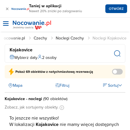
Taniej w aplikacji
×
OTWÓRZ
Nawet 20% zniżki po zalogowaniu
Nocowanie.pl
Czechy
Noclegi Czechy
Noclegi Kojakovice
Kojakovice
Wybierz daty
2 osoby
Pokaż
69 obiektów
z natychmiastową rezerwacją
Mapa
Filtruj
Sortuj
Kojakovice - noclegi
(
90 obiektów
)
Zobacz, jak sortujemy obiekty.
To jeszcze nie wszystko!
W lokalizacji
Kojakovice
nie mamy więcej dostępnych