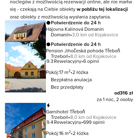
noclegów z możliwością rezerwacji online, ale nie martw
się - czekają na Ciebie obiekty
w pobliżu tej lokalizacji
oraz obiekty z możliwością wysłania zapytania.
Potwierdzenie do 24 h
Hájovna Kalinová Domanín
Domanín
3,0 km od Kojakovice
Potwierdzenie do 24 h
Pension Jihočeská pohoda Třeboň
Trzeboń
8,0 km od Kojakovice
9.3
Rewelacyjny
6 opinii
2
Pokój:
17 m
2 łóżka
Bezpłatna anulacja
Bez przedpłaty
od
316 zł
za 1 noc, 2 osoby
Natychmiastowa rezerwacja
Garnihotel Třeboň
Trzeboń
8,0 km od Kojakovice
9.4
Rewelacyjny
699 opinii
2
Pokój:
16 m
2 łóżka