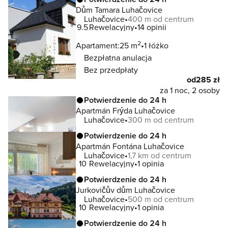
Dům Tamara Luhačovice
Luhačovice
400 m od centrum
9.5
Rewelacyjny
14 opinii
2
Apartament:
25 m
1 łóżko
Bezpłatna anulacja
Bez przedpłaty
od
285 zł
za 1 noc, 2 osoby
Potwierdzenie do 24 h
Apartmán Frýda Luhačovice
Luhačovice
300 m od centrum
Potwierdzenie do 24 h
Apartmán Fontána Luhačovice
Luhačovice
1,7 km od centrum
10
Rewelacyjny
1 opinia
Potwierdzenie do 24 h
Jurkovičův dům Luhačovice
Luhačovice
500 m od centrum
10
Rewelacyjny
1 opinia
Potwierdzenie do 24 h