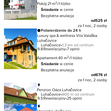
2
Pokój:
21 m
1 łóżko
Śniadanie
w cenie
Bezpłatna anulacja
od
525 zł
za 1 noc, 2 osoby
Potwierdzenie do 24 h
Luxury spa & wellness Vila Valaška
Luhačovice
Luhačovice
1,3 km od centrum
9.8
Rewelacyjny
7 opinii
2
Apartament:
40 m
1 łóżko
Śniadanie
w cenie
Bezpłatna anulacja
od
676 zł
za 1 noc, 2 osoby
Natychmiastowa rezerwacja
Penzion Oáza Luhačovice
Luhačovice
600 m od centrum
9.5
Rewelacyjny
25 opinii
Natychmiastowa rezerwacja