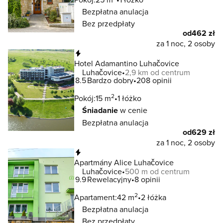
Bezpłatna anulacja
Bez przedpłaty
od
462 zł
za 1 noc, 2 osoby
Natychmiastowa rezerwacja
Hotel Adamantino Luhačovice
Luhačovice
2,9 km od centrum
8.5
Bardzo dobry
208 opinii
2
Pokój:
15 m
1 łóżko
Śniadanie
w cenie
Bezpłatna anulacja
od
629 zł
za 1 noc, 2 osoby
Natychmiastowa rezerwacja
Apartmány Alice Luhačovice
Luhačovice
500 m od centrum
9.9
Rewelacyjny
8 opinii
2
Apartament:
42 m
2 łóżka
Bezpłatna anulacja
Bez przedpłaty