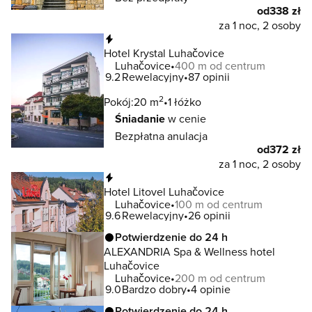
od
338 zł
za 1 noc, 2 osoby
Natychmiastowa rezerwacja
Hotel Krystal Luhačovice
Luhačovice
400 m od centrum
9.2
Rewelacyjny
87 opinii
2
Pokój:
20 m
1 łóżko
Śniadanie
w cenie
Bezpłatna anulacja
od
372 zł
za 1 noc, 2 osoby
Natychmiastowa rezerwacja
Hotel Litovel Luhačovice
Luhačovice
100 m od centrum
9.6
Rewelacyjny
26 opinii
Potwierdzenie do 24 h
ALEXANDRIA Spa & Wellness hotel
Luhačovice
Luhačovice
200 m od centrum
9.0
Bardzo dobry
4 opinie
Potwierdzenie do 24 h