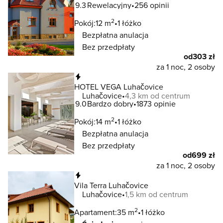
9.3
Rewelacyjny
256 opinii
2
Pokój:
12 m
1 łóżko
Bezpłatna anulacja
Bez przedpłaty
od
303 zł
za 1 noc, 2 osoby
Natychmiastowa rezerwacja
HOTEL VEGA Luhačovice
Luhačovice
4,3 km od centrum
9.0
Bardzo dobry
1873 opinie
2
Pokój:
14 m
1 łóżko
Bezpłatna anulacja
Bez przedpłaty
od
699 zł
za 1 noc, 2 osoby
Natychmiastowa rezerwacja
Vila Terra Luhačovice
Luhačovice
1,5 km od centrum
2
Apartament:
35 m
1 łóżko