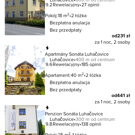
9.2
Rewelacyjny
27 opinii
2
Pokój:
18 m
2 łóżka
Bezpłatna anulacja
Bez przedpłaty
od
231 zł
za 1 noc, 2 osoby
Natychmiastowa rezerwacja
Apartmány Sonáta Luhačovice
Luhačovice
400 m od centrum
9.6
Rewelacyjny
185 opinii
2
Apartament:
40 m
2 łóżka
Bezpłatna anulacja
Bez przedpłaty
od
441 zł
za 1 noc, 2 osoby
Natychmiastowa rezerwacja
Penzion Sonáta Luhačovice
Luhačovice
300 m od centrum
9.8
Rewelacyjny
138 opinii
2
Pokój:
25 m
1 łóżko