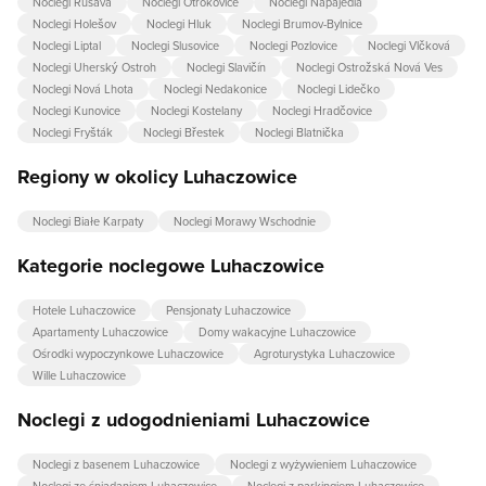
Noclegi Rusava
Noclegi Otrokovice
Noclegi Napajedla
Noclegi Holešov
Noclegi Hluk
Noclegi Brumov-Bylnice
Noclegi Liptal
Noclegi Slusovice
Noclegi Pozlovice
Noclegi Vlčková
Noclegi Uherský Ostroh
Noclegi Slavičín
Noclegi Ostrožská Nová Ves
Noclegi Nová Lhota
Noclegi Nedakonice
Noclegi Lidečko
Noclegi Kunovice
Noclegi Kostelany
Noclegi Hradčovice
Noclegi Fryšták
Noclegi Břestek
Noclegi Blatnička
Regiony w okolicy Luhaczowice
Noclegi Białe Karpaty
Noclegi Morawy Wschodnie
Kategorie noclegowe Luhaczowice
Hotele Luhaczowice
Pensjonaty Luhaczowice
Apartamenty Luhaczowice
Domy wakacyjne Luhaczowice
Ośrodki wypoczynkowe Luhaczowice
Agroturystyka Luhaczowice
Wille Luhaczowice
Noclegi z udogodnieniami Luhaczowice
Noclegi z basenem Luhaczowice
Noclegi z wyżywieniem Luhaczowice
Noclegi ze śniadaniem Luhaczowice
Noclegi z parkingiem Luhaczowice