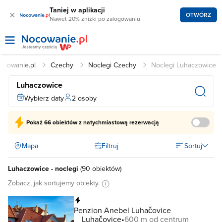
Taniej w aplikacji
×
OTWÓRZ
Nawet 20% zniżki po zalogowaniu
ocowanie.pl
Czechy
Noclegi Czechy
Noclegi Luhaczowice
Luhaczowice
Wybierz daty
2 osoby
Pokaż
66 obiektów
z natychmiastową rezerwacją
Mapa
Filtruj
Sortuj
Luhaczowice - noclegi
(
90 obiektów
)
Zobacz, jak sortujemy obiekty.
Natychmiastowa rezerwacja
Penzion Anebel Luhačovice
Luhačovice
600 m od centrum