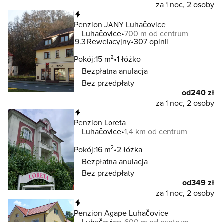
za 1 noc, 2 osoby
Natychmiastowa rezerwacja
Penzion JANY Luhačovice
Luhačovice
700 m od centrum
9.3
Rewelacyjny
307 opinii
2
Pokój:
15 m
1 łóżko
Bezpłatna anulacja
Bez przedpłaty
od
240 zł
za 1 noc, 2 osoby
Natychmiastowa rezerwacja
Penzion Loreta
Luhačovice
1,4 km od centrum
2
Pokój:
16 m
2 łóżka
Bezpłatna anulacja
Bez przedpłaty
od
349 zł
za 1 noc, 2 osoby
Natychmiastowa rezerwacja
Penzion Agape Luhačovice
Luhačovice
600 m od centrum