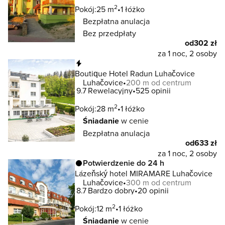
2
Pokój:
25 m
1 łóżko
Bezpłatna anulacja
Bez przedpłaty
od
302 zł
za 1 noc, 2 osoby
Natychmiastowa rezerwacja
Boutique Hotel Radun Luhačovice
Luhačovice
200 m od centrum
9.7
Rewelacyjny
525 opinii
2
Pokój:
28 m
1 łóżko
Śniadanie
w cenie
Bezpłatna anulacja
od
633 zł
za 1 noc, 2 osoby
Potwierdzenie do 24 h
Lázeňský hotel MIRAMARE Luhačovice
Luhačovice
300 m od centrum
8.7
Bardzo dobry
20 opinii
2
Pokój:
12 m
1 łóżko
Śniadanie
w cenie