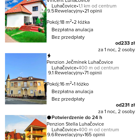
Vincent Luhačovice
Luhačovice
1,1 km od centrum
9.5
Rewelacyjny
21 opinii
2
Pokój:
18 m
2 łóżka
Bezpłatna anulacja
Bez przedpłaty
od
233 zł
za 1 noc, 2 osoby
Natychmiastowa rezerwacja
Penzion Ječmínek Luhačovice
Luhačovice
400 m od centrum
9.1
Rewelacyjny
71 opinii
2
Pokój:
16 m
1 łóżko
Bezpłatna anulacja
Bez przedpłaty
od
231 zł
za 1 noc, 2 osoby
Potwierdzenie do 24 h
Penzion Stella Luhačovice
Luhačovice
400 m od centrum
9.6
Rewelacyjny
165 opinii