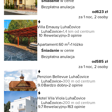
Śniadanie
w cenie
Bezpłatna anulacja
od
623 zł
za 1 noc, 2 osoby
Natychmiastowa rezerwacja
Villa Emausy Luhačovice
Luhačovice
1,4 km od centrum
10
Rewelacyjny
3 opinie
2
Apartament:
60 m
1 łóżko
Śniadanie
w cenie
Bezpłatna anulacja
od
585 zł
za 1 noc, 2 osoby
Natychmiastowa rezerwacja
Penzion Bellevue Luhačovice
Luhačovice
300 m od centrum
9.0
Bardzo dobry
2 opinie
Natychmiastowa rezerwacja
Hotel Vila Viola Luhačovice
Luhačovice
200 m od centrum
9.7
Rewelacyjny
163 opinie