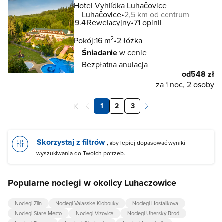
Hotel Vyhlídka Luhačovice
Luhačovice
2,5 km od centrum
9.4
Rewelacyjny
71 opinii
2
Pokój:
16 m
2 łóżka
Śniadanie
w cenie
Bezpłatna anulacja
od
548 zł
za 1 noc, 2 osoby
1
2
3
Skorzystaj z filtrów
, aby lepiej dopasować wyniki
wyszukiwania do Twoich potrzeb.
Popularne noclegi w okolicy Luhaczowice
Noclegi Zlin
Noclegi Valasske Klobouky
Noclegi Hostallkova
Noclegi Stare Mesto
Noclegi Vizovice
Noclegi Uherský Brod