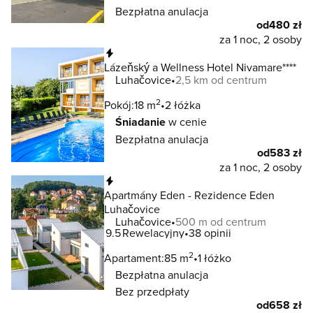
Bezpłatna anulacja
od
480 zł
za 1 noc, 2 osoby
Natychmiastowa rezerwacja
Lázeňský a Wellness Hotel Nivamare****
Luhačovice
2,5 km od centrum
2
Pokój:
18 m
2 łóżka
Śniadanie
w cenie
Bezpłatna anulacja
od
583 zł
za 1 noc, 2 osoby
Natychmiastowa rezerwacja
Apartmány Eden - Rezidence Eden
Luhačovice
Luhačovice
500 m od centrum
9.5
Rewelacyjny
38 opinii
2
Apartament:
85 m
1 łóżko
Bezpłatna anulacja
Bez przedpłaty
od
658 zł