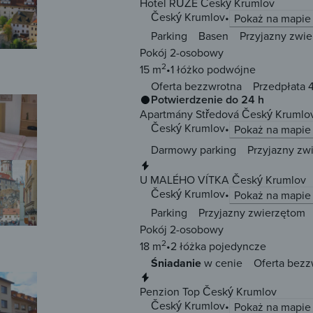
Hotel RŮŽE Český Krumlov
Český Krumlov
Pokaż na mapie
Parking
Basen
Przyjazny zwi
Pokój 2-osobowy
2
15 m
1 łóżko
podwójne
Oferta bezzwrotna
Przedpłata 
Potwierdzenie do 24 h
Apartmány Středová Český Krumlo
Český Krumlov
Pokaż na mapie
Darmowy parking
Przyjazny zw
Natychmiastowa rezerwacja
U MALÉHO VÍTKA Český Krumlov
Český Krumlov
Pokaż na mapie
Parking
Przyjazny zwierzętom
Pokój 2-osobowy
2
18 m
2 łóżka
pojedyncze
Śniadanie
w cenie
Oferta bezz
Natychmiastowa rezerwacja
Penzion Top Český Krumlov
Český Krumlov
Pokaż na mapie