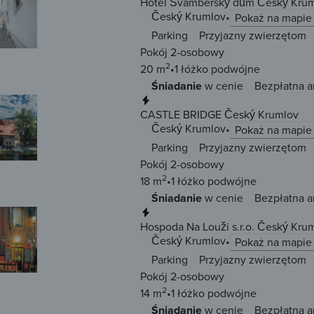
Hotel Švamberský dům Český Kru
Český Krumlov
Pokaż na mapie
Parking
Przyjazny zwierzętom
Pokój 2-osobowy
2
20 m
1 łóżko
podwójne
Śniadanie
w cenie
Bezpłatna a
Natychmiastowa rezerwacja
CASTLE BRIDGE Český Krumlov
Český Krumlov
Pokaż na mapie
Parking
Przyjazny zwierzętom
Pokój 2-osobowy
2
18 m
1 łóżko
podwójne
Śniadanie
w cenie
Bezpłatna a
Natychmiastowa rezerwacja
Hospoda Na Louži s.r.o. Český Kru
Český Krumlov
Pokaż na mapie
Parking
Przyjazny zwierzętom
Pokój 2-osobowy
2
14 m
1 łóżko
podwójne
Śniadanie
w cenie
Bezpłatna a