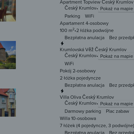
Apartment Topview Český Krumlov
Český Krumlov
Pokaż na mapie
Parking
WiFi
Apartament 4-osobowy
2
100 m
2 łóżka
podwójne
Bezpłatna anulacja
Bez przedp
Natychmiastowa rezerwacja
Krumlovská Věž Český Krumlov
Český Krumlov
Pokaż na mapie
WiFi
Pokój 2-osobowy
2 łóżka
pojedyncze
Bezpłatna anulacja
Bez przedp
Natychmiastowa rezerwacja
Villa Oliva Český Krumlov
Český Krumlov
Pokaż na mapie
Darmowy parking
Plac zabaw
Willa 10-osobowa
7 łóżek
(4 pojedyncze, 3 podwójne
Bezpłatna anulacja
Bez przedp