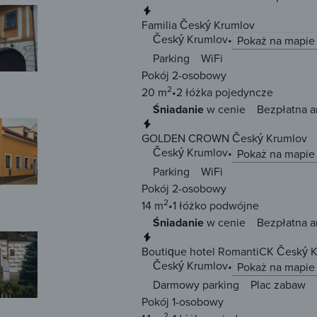
Natychmiastowa rezerwacja
Familia Český Krumlov
Český Krumlov
Pokaż na mapie
Parking
WiFi
Pokój 2-osobowy
2
20 m
2 łóżka
pojedyncze
Śniadanie
w cenie
Bezpłatna a
Natychmiastowa rezerwacja
GOLDEN CROWN Český Krumlov
Český Krumlov
Pokaż na mapie
Parking
WiFi
Pokój 2-osobowy
2
14 m
1 łóżko
podwójne
Śniadanie
w cenie
Bezpłatna a
Natychmiastowa rezerwacja
Boutique hotel RomantiCK Český 
Český Krumlov
Pokaż na mapie
Darmowy parking
Plac zabaw
Pokój 1-osobowy
2