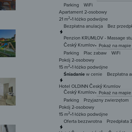
Parking
WiFi
Apartament 2-osobowy
2
21 m
1 łóżko
podwójne
Bezpłatna anulacja
Bez przedp
Natychmiastowa rezerwacja
Penzion KRUMLOV - Massage stu
Český Krumlov
Pokaż na mapie
Parking
Plac zabaw
WiFi
Pokój 2-osobowy
2
15 m
1 łóżko
podwójne
Śniadanie
w cenie
Bezpłatna a
Natychmiastowa rezerwacja
Hotel OLDINN Český Krumlov
Český Krumlov
Pokaż na mapie
Parking
Przyjazny zwierzętom
Pokój 2-osobowy
2
15 m
1 łóżko
podwójne
Oferta bezzwrotna
Przedpłata 
Natychmiastowa rezerwacja