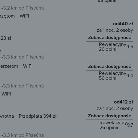
98 opinii
3,2 km od Přísečná
erzętom
WiFi
od
440 zł
za 1 noc, 2 osoby
Zobacz dostępność
423 zł
Rewelacyjny
9.5
26 opinii
v
3,3 km od Přísečná
ierzętom
WiFi
Zobacz dostępność
Rewelacyjny
9.4
56 opinii
3,3 km od Přísečná
WiFi
od
412 zł
za 1 noc, 2 osoby
Zobacz dostępność
wrotna
Przedpłata 394 zł
Rewelacyjny
9.7
26 opinii
3,3 km od Přísečná