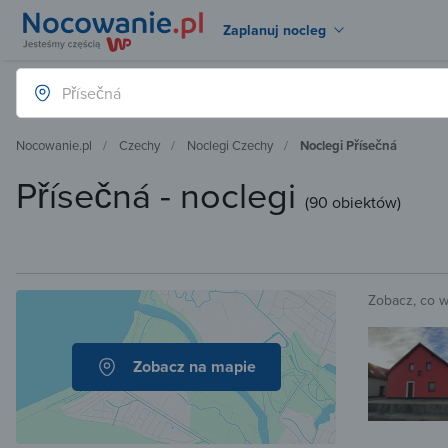
Zaplanuj nocleg
Nocowanie.pl
Czechy
Noclegi Czechy
Noclegi Přísečná
Přísečná - noclegi
(
90 obiektów
)
Zobacz, co 
Zobacz na mapie