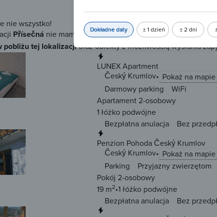
15 m
1 łóżko
podwójne
Bezpłatna anulacja
Bez przedp
ze nie wszystko!
Dokładne daty
± 1 dzień
± 2 dni
acji
Přísečná
nie mamy więcej dostępnych noclegów z możliwością
 pobliżu tej lokalizacji
oraz obiekty z możliwością wysłania zapy
Natychmiastowa rezerwacja
LUNEX Apartment
Český Krumlov
Pokaż na mapie
Darmowy parking
WiFi
Apartament 2-osobowy
1 łóżko
podwójne
Bezpłatna anulacja
Bez przedp
Natychmiastowa rezerwacja
Penzion Pohoda Český Krumlov
Český Krumlov
Pokaż na mapie
Parking
Przyjazny zwierzętom
Pokój 2-osobowy
2
19 m
1 łóżko
podwójne
Bezpłatna anulacja
Bez przedp
Natychmiastowa rezerwacja