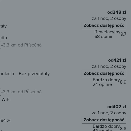
od
248 zł
za 1 noc, 2 osoby
Zobacz dostępność
łaty
Rewelacyjny
9.7
68 opinii
dio
3,3 km od Přísečná
od
421 zł
za 1 noc, 2 osoby
Zobacz dostępność
nulacja
Bez przedpłaty
Bardzo dobry
8.9
24 opinie
3,3 km od Přísečná
WiFi
od
402 zł
za 1 noc, 2 osoby
Zobacz dostępność
384 zł
Bardzo dobry
8.8
43 opinie