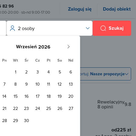
6 82 96
Zaloguj się
Dodaj obiekt
8:00-20:00 · sb-nd 9:00-17:00
Szukaj
2 osoby
Wrzesień
Pn
Wt
Śr
Cz
Pt
So
Nd
1
2
3
4
5
6
Sortuj:
Nasze propozycje
7
8
9
10
11
12
13
14
15
16
17
18
19
20
Rewelacyjny
9.8
8 opinii
ečná
21
22
23
24
25
26
27
m od centrum
28
29
30
od
225 zł