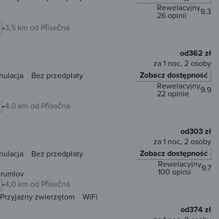
Rewelacyjny
9.3
26 opinii
3,5 km od Přísečná
od
362 zł
za 1 noc, 2 osoby
Zobacz dostępność
nulacja
Bez przedpłaty
Rewelacyjny
9.9
22 opinie
4,0 km od Přísečná
od
303 zł
za 1 noc, 2 osoby
Zobacz dostępność
nulacja
Bez przedpłaty
Rewelacyjny
9.7
100 opinii
Krumlov
4,0 km od Přísečná
Przyjazny zwierzętom
WiFi
od
374 zł