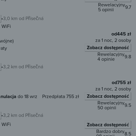
Rewelacyjny
9.7
5 opinii
3,0 km od Přísečná
WiFi
od
445 zł
za 1 noc, 2 osoby
dwójne)
Zobacz dostępność
łaty
Rewelacyjny
9.8
4 opinie
3,2 km od Přísečná
od
755 zł
za 1 noc, 2 osoby
Zobacz dostępność
nulacja
do 18 wrz
Przedpłata 755 zł
Rewelacyjny
9.5
50 opinii
3,2 km od Přísečná
WiFi
Zobacz dostępność
Bardzo dobry
8.5