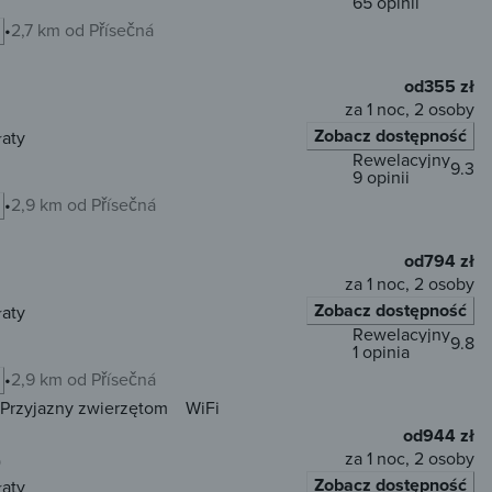
65 opinii
2,7 km od Přísečná
od
355 zł
za 1 noc, 2 osoby
Zobacz dostępność
łaty
Rewelacyjny
9.3
9 opinii
2,9 km od Přísečná
od
794 zł
za 1 noc, 2 osoby
Zobacz dostępność
łaty
Rewelacyjny
9.8
1 opinia
2,9 km od Přísečná
Przyjazny zwierzętom
WiFi
od
944 zł
za 1 noc, 2 osoby
)
Zobacz dostępność
łaty