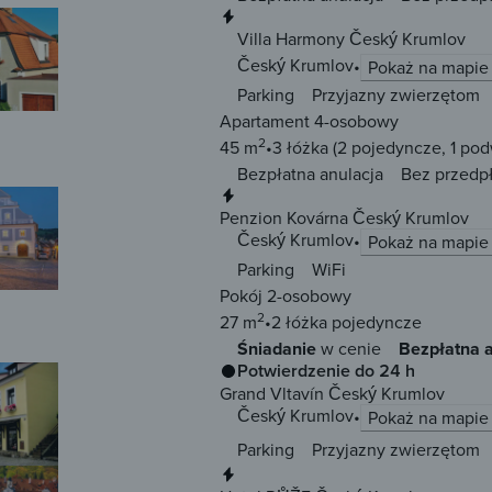
Natychmiastowa rezerwacja
Villa Harmony Český Krumlov
Český Krumlov
Pokaż na mapie
Parking
Przyjazny zwierzętom
Apartament 4-osobowy
2
45 m
3 łóżka
(2 pojedyncze, 1 po
Bezpłatna anulacja
Bez przedp
Natychmiastowa rezerwacja
Penzion Kovárna Český Krumlov
Český Krumlov
Pokaż na mapie
Parking
WiFi
Pokój 2-osobowy
2
27 m
2 łóżka
pojedyncze
Śniadanie
w cenie
Bezpłatna a
Potwierdzenie do 24 h
Grand Vltavín Český Krumlov
Český Krumlov
Pokaż na mapie
Parking
Przyjazny zwierzętom
Natychmiastowa rezerwacja