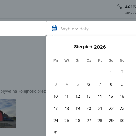
22 11
pn-pt 
Wybierz daty
Sierpień
Pn
Wt
Śr
Cz
Pt
So
Nd
1
2
3
4
5
6
7
8
9
wpływa na kolejność prezentowanych obiektów.
Sprawdź.
10
11
12
13
14
15
16
Natychmiastowa rezerwacja
Penzion Janoušek Motorsport Přís
17
18
19
20
21
22
23
Přísečná
200 
Pokaż na mapie
24
25
26
27
28
29
30
Darmowy parking
WiFi
Pokój 2-osobowy
31
2