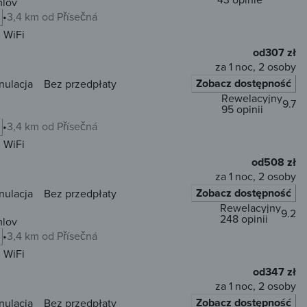
mlov
3,4 km od Přísečná
WiFi
od
307 zł
za 1 noc, 2 osoby
Zobacz dostępność
nulacja
Bez przedpłaty
Rewelacyjny
9.7
95 opinii
3,4 km od Přísečná
WiFi
od
508 zł
za 1 noc, 2 osoby
Zobacz dostępność
nulacja
Bez przedpłaty
Rewelacyjny
9.2
248 opinii
mlov
3,4 km od Přísečná
WiFi
od
347 zł
za 1 noc, 2 osoby
Zobacz dostępność
nulacja
Bez przedpłaty