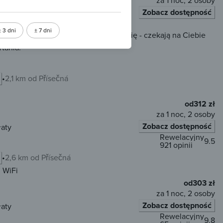
za 1 noc, 2 osoby
Zobacz dostępność
łaty
± 3 dni
± 7 dni
 rezerwacji online, ale nie martw się - czekają na Ciebie
tania.
2,1 km od Přísečná
od
312 zł
za 1 noc, 2 osoby
Zobacz dostępność
łaty
Rewelacyjny
9.5
921 opinii
2,6 km od Přísečná
WiFi
od
303 zł
za 1 noc, 2 osoby
Zobacz dostępność
łaty
Rewelacyjny
9.8