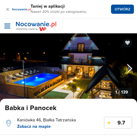
Taniej w aplikacji
×
OTWÓRZ
Nawet 20% zniżki po zalogowaniu
1
/ 139
Babka i Panocek
Kaniówka 46, Białka Tatrzańska
9.7
Zobacz na mapie