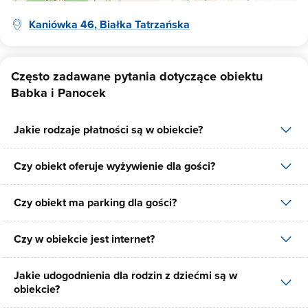
Kaniówka 46, Białka Tatrzańska
Często zadawane pytania dotyczące obiektu
Babka i Panocek
Jakie rodzaje płatności są w obiekcie?
Czy obiekt oferuje wyżywienie dla gości?
W obiekcie dostępne są następujące formy płatności: gotówka,
płatność przelewem, płatność kartą.
Czy obiekt ma parking dla gości?
W obiekcie dostępne jest wyżywienie dla gości, dostępne posiłki:
śniadania, obiadokolacje.
Czy w obiekcie jest internet?
Tak, Babka i Panocek posiada bezpłatny parking dla gości na 23
miejsca.
Jakie udogodnienia dla rodzin z dziećmi są w
Tak, Babka i Panocek udostępnia dla swoich gości internet.
obiekcie?