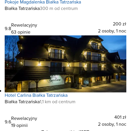
Pokoje Magdalenka Białka Tatrzańska
Białka Tatrzańska
300 m od centrum
200 zł
Rewelacyjny
9.8
2 osoby, 1 noc
63 opinie
Hotel Carlina Białka Tatrzańska
Białka Tatrzańska
1,1 km od centrum
401 zł
Rewelacyjny
9.6
2 osoby, 1 noc
19 opinii