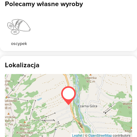
Polecamy własne wyroby
oscypek
Lokalizacja
Leaflet
| ©
OpenStreetMap
contributors