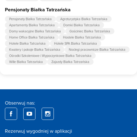
Pensjonaty Białka Tatrzańska
Pensjonaty Białka Tatrzańska
Agroturystyka Białka Tatrzańska
Apartamenty Białka Tatrzańska
Domki Białka Tatrzańska
Domy wakacyjne Białka Tatrzańska
Gościniec Białka Tatrzańska
Home Office Białka Tatrzańska
Hostele Białka Tatrzańska
Hotele Białka Tatrzańska
Hotele SPA Białka Tatrzańska
Kwatery i pokoje Białka Tatrzańska
Noclegi pracownicze Białka Tatrzańska
Ośrodki Szkoleniowe i Wypoczynkowe Białka Tatrzańska
Wille Białka Tatrzańska
Zajazdy Białka Tatrzańska
Obserwuj nas:
Rezerwuj wygodniej w aplikacji