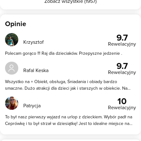
Zobacz wszystkie (1957)
Opinie
9.7
Krzysztof
Rewelacyjny
Polecam gorąco !!! Raj dla dzieciaków. Przepyszne jedzenie .
9.7
Rafal Keska
Rewelacyjny
Wszystko na + Obiekt, obsługa, Śniadania i obiady bardzo
smaczne. Dużo atrakcji dla dzieci jak i starszych w obiekcie. Na
pewno jeszcze tam wrócimy. Polecam!!!
10
Patrycja
Rewelacyjny
To był nasz pierwszy wyjazd na urlop z dzieckiem. Wybór padł na
Ceprówkę i to był strzał w dziesiątkę! Jest to idealne miejsce na
wypoczynek dla rodzin z dziećmi. Gospodyni wspaniała, ciepła
kobieta, tworzy w tym domu miłą atmosferę. Również chętnie