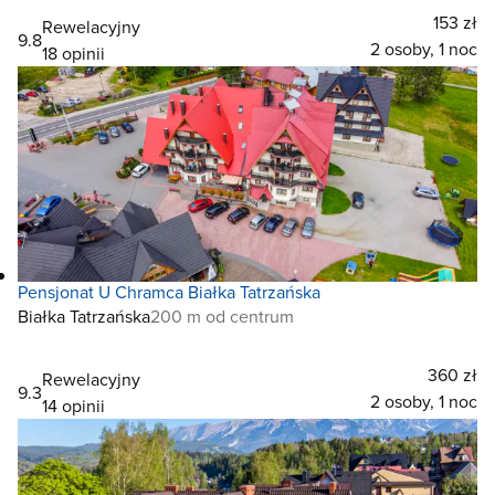
153 zł
Rewelacyjny
9.8
2 osoby, 1 noc
18 opinii
Pensjonat U Chramca Białka Tatrzańska
Białka Tatrzańska
200 m od centrum
360 zł
Rewelacyjny
9.3
2 osoby, 1 noc
14 opinii