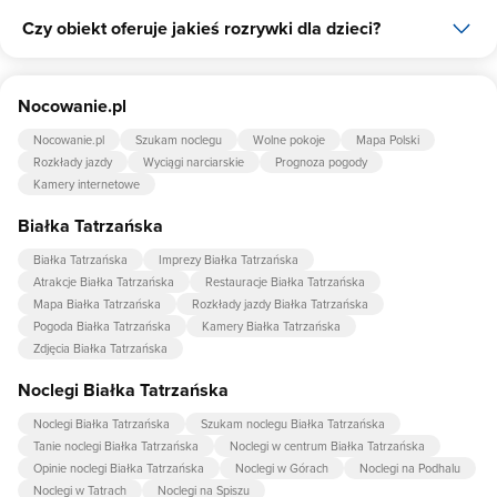
Czy obiekt oferuje jakieś rozrywki dla dzieci?
Udogodnienia dla rodzin z dziećmi jakie oferuje Babka i Panocek
to: gry planszowe/multimedialne, nocnik, animacje, łóżeczko dla
dziecka, krzesło do karmienia dziecka, wanienka do kąpieli,
Tak, w obiekcie dla dzieci są przygotowane: pokój do zabaw dla
pościel dla dzieci.
Nocowanie.pl
dzieci, plac zabaw dla dzieci, kącik zabaw dla dzieci, piaskownica,
trampolina, huśtawka.
Nocowanie.pl
Szukam noclegu
Wolne pokoje
Mapa Polski
Rozkłady jazdy
Wyciągi narciarskie
Prognoza pogody
Kamery internetowe
Białka Tatrzańska
Białka Tatrzańska
Imprezy Białka Tatrzańska
Atrakcje Białka Tatrzańska
Restauracje Białka Tatrzańska
Mapa Białka Tatrzańska
Rozkłady jazdy Białka Tatrzańska
Pogoda Białka Tatrzańska
Kamery Białka Tatrzańska
Zdjęcia Białka Tatrzańska
Noclegi Białka Tatrzańska
Noclegi Białka Tatrzańska
Szukam noclegu Białka Tatrzańska
Tanie noclegi Białka Tatrzańska
Noclegi w centrum Białka Tatrzańska
Opinie noclegi Białka Tatrzańska
Noclegi w Górach
Noclegi na Podhalu
Noclegi w Tatrach
Noclegi na Spiszu