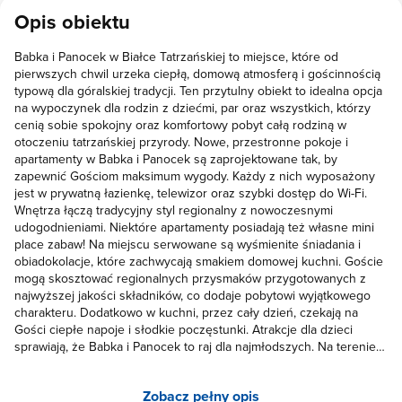
doradza i poleca różne miejsca do zwiedzenia. Osoby pracujące
Opis obiektu
tam także cudowne. Syn aż lgnął to pań jak do babć :) w Ceprówce
nie można się nudzić nawet w deszczowy dzień. Każdy znajdzie
Babka i Panocek w Białce Tatrzańskiej to miejsce, które od
coś dla siebie : wewnętrzny plac zabaw, konsola Xbox, pingpong
pierwszych chwil urzeka ciepłą, domową atmosferą i gościnnością
czy bilard. A w piękną pogodę można szaleć na dworze przed
typową dla góralskiej tradycji. Ten przytulny obiekt to idealna opcja
domem. Pokoje skromne, czyste, ładne. Jeśli się nie mylę każdy z
na wypoczynek dla rodzin z dziećmi, par oraz wszystkich, którzy
dostępem do balkonu. Codziennie rano czekało na nas śniadanie,
cenią sobie spokojny oraz komfortowy pobyt całą rodziną w
dostęp do kawy czy herbaty kiedy tylko chcieliśmy. A okolica jest
otoczeniu tatrzańskiej przyrody. Nowe, przestronne pokoje i
naprawdę ładna, niedaleko są karczmy, sklepy. Z pewnością
apartamenty w Babka i Panocek są zaprojektowane tak, by
jeszcze kiedyś odwiedzimy to miejsce. Dziękujemy i pozdrawiamy,
zapewnić Gościom maksimum wygody. Każdy z nich wyposażony
jest w prywatną łazienkę, telewizor oraz szybki dostęp do Wi-Fi.
Patrycja, Łukasz i Filipek ❤️
Wnętrza łączą tradycyjny styl regionalny z nowoczesnymi
udogodnieniami. Niektóre apartamenty posiadają też własne mini
place zabaw! Na miejscu serwowane są wyśmienite śniadania i
obiadokolacje, które zachwycają smakiem domowej kuchni. Goście
mogą skosztować regionalnych przysmaków przygotowanych z
najwyższej jakości składników, co dodaje pobytowi wyjątkowego
charakteru. Dodatkowo w kuchni, przez cały dzień, czekają na
Gości ciepłe napoje i słodkie poczęstunki. Atrakcje dla dzieci
sprawiają, że Babka i Panocek to raj dla najmłodszych. Na terenie
obiektu znajduje się duży, bezpieczny plac zabaw z huśtawkami,
dmuchańcami, zjeżdżalnią, placem samochodowym i innymi
Zobacz pełny opis
zabawkami, które zajmą dzieci na długie godziny. Poza tym w