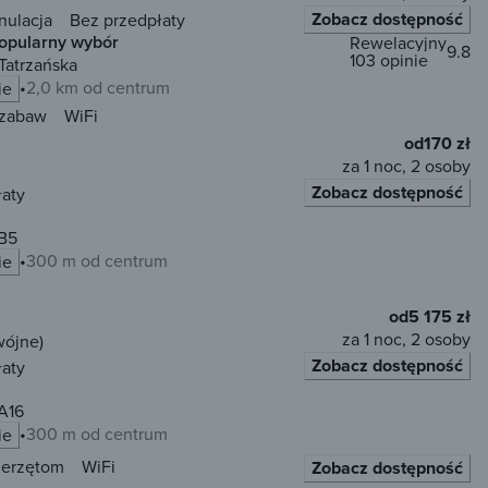
Zobacz dostępność
nulacja
Bez przedpłaty
opularny wybór
Rewelacyjny
9.8
103 opinie
Tatrzańska
2,0 km od centrum
ie
 zabaw
WiFi
od
170 zł
za 1 noc, 2 osoby
Zobacz dostępność
łaty
 B5
300 m od centrum
ie
od
5 175 zł
za 1 noc, 2 osoby
wójne)
Zobacz dostępność
łaty
 A16
300 m od centrum
ie
ierzętom
WiFi
Zobacz dostępność