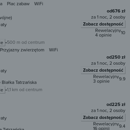
a
Plac zabaw
WiFi
od
676 zł
za 1 noc, 2 osoby
wójne)
Zobacz dostępność
łaty
Rewelacyjny
10
4 opinie
500 m od centrum
ie
Przyjazny zwierzętom
WiFi
od
250 zł
za 1 noc, 2 osoby
Zobacz dostępność
łaty
Rewelacyjny
9.9
3 opinie
 Białka Tatrzańska
1,1 km od centrum
ie
od
225 zł
za 1 noc, 2 osoby
Zobacz dostępność
łaty
Rewelacyjny
9.4
16 opinii
 Tatrzańska