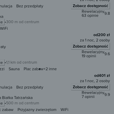
Zobacz dostępność
nulacja
Bez przedpłaty
Rewelacyjny
9.8
63 opinie
ka
300 m od centrum
ie
WiFi
od
200 zł
za 1 noc, 2 osoby
Zobacz dostępność
łaty
Rewelacyjny
9.6
19 opinii
1,1 km od centrum
ie
zzi
Sauna
Plac zabaw
+2 inne
od
401 zł
za 1 noc, 2 osoby
Zobacz dostępność
nulacja
Bez przedpłaty
Rewelacyjny
9.9
7 opinii
 Białka Tatrzańska
500 m od centrum
ie
c zabaw
Przyjazny zwierzętom
WiFi