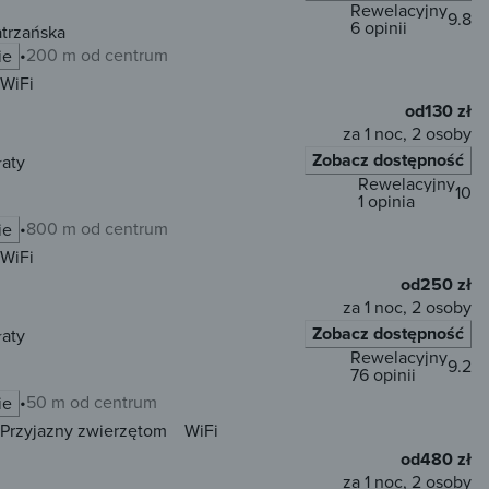
Rewelacyjny
9.8
6 opinii
trzańska
200 m od centrum
ie
WiFi
od
130 zł
za 1 noc, 2 osoby
Zobacz dostępność
łaty
Rewelacyjny
10
1 opinia
800 m od centrum
ie
WiFi
od
250 zł
za 1 noc, 2 osoby
Zobacz dostępność
łaty
Rewelacyjny
9.2
76 opinii
50 m od centrum
ie
Przyjazny zwierzętom
WiFi
od
480 zł
za 1 noc, 2 osoby