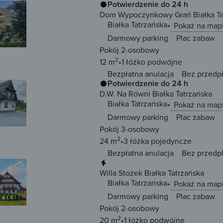
Potwierdzenie do 24 h
Dom Wypoczynkowy Grań Białka Ta
Białka Tatrzańska
Pokaż na map
Darmowy parking
Plac zabaw
Pokój 2-osobowy
2
12 m
1 łóżko
podwójne
Bezpłatna anulacja
Bez przedp
Potwierdzenie do 24 h
D.W. Na Równi Białka Tatrzańska
Białka Tatrzańska
Pokaż na map
Darmowy parking
Plac zabaw
Pokój 3-osobowy
2
24 m
3 łóżka
pojedyncze
Bezpłatna anulacja
Bez przedp
Natychmiastowa rezerwacja
Willa Stożek Białka Tatrzańska
Białka Tatrzańska
Pokaż na map
Darmowy parking
Plac zabaw
Pokój 2-osobowy
2
20 m
1 łóżko
podwójne