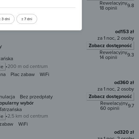
Rewelacyjny
9.8
18 opinii
Tatrzańska
1,3 km od centrum
ie
± 3 dni
± 7 dni
Przyjazny zwierzętom
WiFi
od
153 zł
za 1 noc, 2 osoby
Zobacz dostępność
y
Rewelacyjny
9.3
14 opinii
zańska
200 m od centrum
ie
una
Plac zabaw
WiFi
od
360 zł
za 1 noc, 2 osoby
Zobacz dostępność
nulacja
Bez przedpłaty
opularny wybór
Rewelacyjny
9.7
60 opinii
Tatrzańska
2,5 km od centrum
ie
 zabaw
WiFi
od
320 zł
za 1 noc, 2 osoby