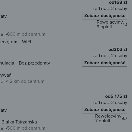
od
168 zł
za 1 noc, 2 osoby
Zobacz dostępność
łaty
Rewelacyjny
10
9 opinii
600 m od centrum
ie
ierzętom
WiFi
od
203 zł
za 1 noc, 2 osoby
Zobacz dostępność
nulacja
Bez przedpłaty
Krywań
1,2 km od centrum
ie
od
5 175 zł
za 1 noc, 2 osoby
)
Zobacz dostępność
łaty
Rewelacyjny
9.7
7 opinii
Białka Tatrzańska
500 m od centrum
ie