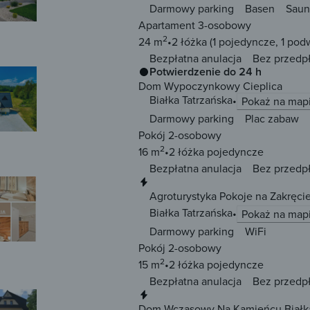
Darmowy parking
Basen
Saun
Apartament 3-osobowy
2
24 m
2 łóżka
(1 pojedyncze, 1 pod
Bezpłatna anulacja
Bez przedp
Potwierdzenie do 24 h
Dom Wypoczynkowy Cieplica
Białka Tatrzańska
Pokaż na map
Darmowy parking
Plac zabaw
Pokój 2-osobowy
2
16 m
2 łóżka
pojedyncze
Bezpłatna anulacja
Bez przedp
Natychmiastowa rezerwacja
Agroturystyka Pokoje na Zakręcie
Białka Tatrzańska
Pokaż na map
Darmowy parking
WiFi
Pokój 2-osobowy
2
15 m
2 łóżka
pojedyncze
Bezpłatna anulacja
Bez przedp
Natychmiastowa rezerwacja
Dom Wczasowy Na Kamieńcu Białka