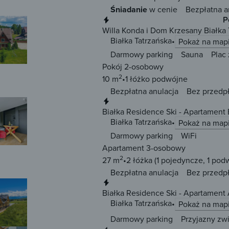
Śniadanie
w cenie
Bezpłatna a
Natychmiastowa rezerwacja
P
Willa Konda i Dom Krzesany Białka 
Białka Tatrzańska
Pokaż na map
Darmowy parking
Sauna
Plac
Pokój 2-osobowy
2
10 m
1 łóżko
podwójne
Bezpłatna anulacja
Bez przedp
Natychmiastowa rezerwacja
Białka Residence Ski - Apartament
Białka Tatrzańska
Pokaż na map
Darmowy parking
WiFi
Apartament 3-osobowy
2
27 m
2 łóżka
(1 pojedyncze, 1 pod
Bezpłatna anulacja
Bez przedp
Natychmiastowa rezerwacja
Białka Residence Ski - Apartament
Białka Tatrzańska
Pokaż na map
Darmowy parking
Przyjazny zw