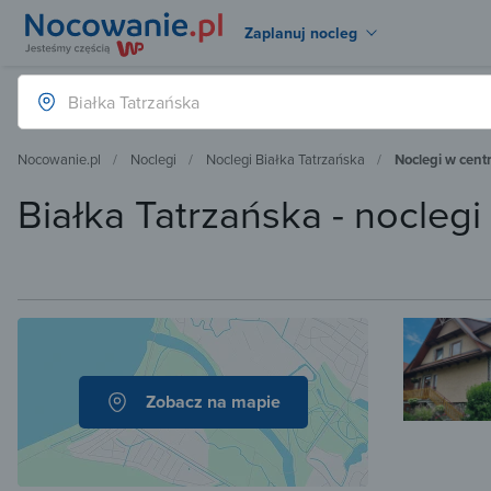
Zaplanuj nocleg
Nocowanie.pl
Noclegi
Noclegi Białka Tatrzańska
Noclegi w cent
Białka Tatrzańska - nocleg
Zobacz na mapie