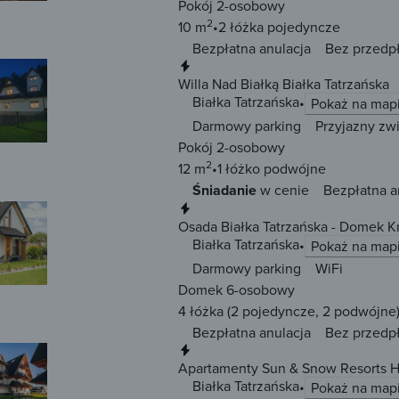
Pokój 2-osobowy
2
10 m
2 łóżka
pojedyncze
Bezpłatna anulacja
Bez przedp
Natychmiastowa rezerwacja
Willa Nad Białką Białka Tatrzańska
Białka Tatrzańska
Pokaż na map
Darmowy parking
Przyjazny zw
Pokój 2-osobowy
2
12 m
1 łóżko
podwójne
Śniadanie
w cenie
Bezpłatna a
Natychmiastowa rezerwacja
Osada Białka Tatrzańska - Domek 
Białka Tatrzańska
Pokaż na map
Darmowy parking
WiFi
Domek 6-osobowy
4 łóżka
(2 pojedyncze, 2 podwójne
Bezpłatna anulacja
Bez przedp
Natychmiastowa rezerwacja
Apartamenty Sun & Snow Resorts H 
Białka Tatrzańska
Pokaż na map