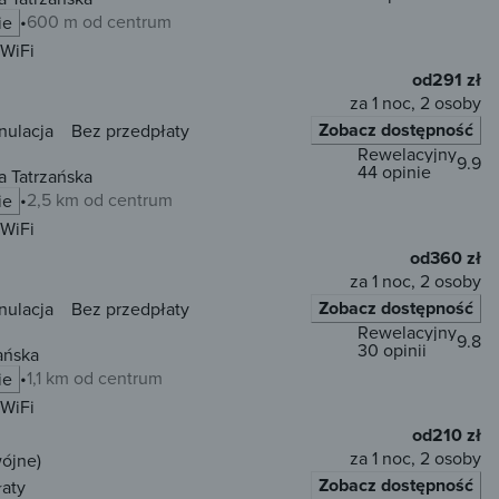
600 m od centrum
ie
WiFi
od
291 zł
za 1 noc, 2 osoby
Zobacz dostępność
nulacja
Bez przedpłaty
Rewelacyjny
9.9
44 opinie
 Tatrzańska
2,5 km od centrum
ie
WiFi
od
360 zł
za 1 noc, 2 osoby
Zobacz dostępność
nulacja
Bez przedpłaty
Rewelacyjny
9.8
30 opinii
ańska
1,1 km od centrum
ie
WiFi
od
210 zł
za 1 noc, 2 osoby
wójne)
Zobacz dostępność
łaty