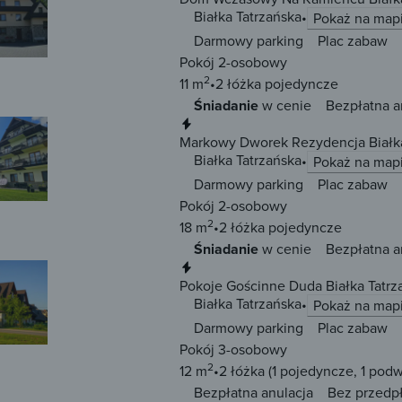
Białka Tatrzańska
Pokaż na map
Darmowy parking
Plac zabaw
Pokój 2-osobowy
2
11 m
2 łóżka
pojedyncze
Śniadanie
w cenie
Bezpłatna a
Natychmiastowa rezerwacja
Markowy Dworek Rezydencja Białka
Białka Tatrzańska
Pokaż na map
Darmowy parking
Plac zabaw
Pokój 2-osobowy
2
18 m
2 łóżka
pojedyncze
Śniadanie
w cenie
Bezpłatna a
Natychmiastowa rezerwacja
Pokoje Gościnne Duda Białka Tatrz
Białka Tatrzańska
Pokaż na map
Darmowy parking
Plac zabaw
Pokój 3-osobowy
2
12 m
2 łóżka
(1 pojedyncze, 1 pod
Bezpłatna anulacja
Bez przedp