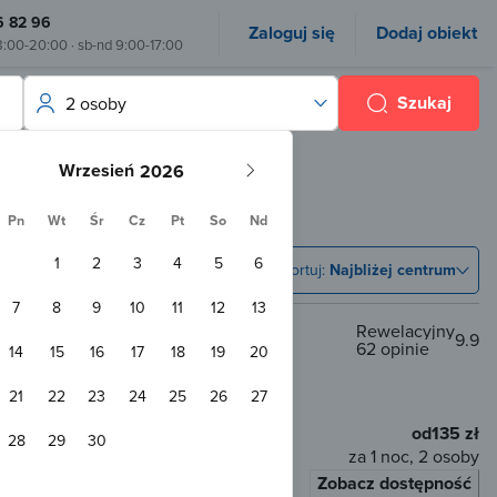
6 82 96
Zaloguj się
Dodaj obiekt
8:00-20:00 · sb-nd 9:00-17:00
Szukaj
2 osoby
Wrzesień
Pn
Wt
Śr
Cz
Pt
So
Nd
1
2
3
4
5
6
Sortuj:
Najbliżej centrum
7
8
9
10
11
12
13
opularny wybór
Rewelacyjny
9.9
62 opinie
14
15
16
17
18
19
20
2,9 km od centrum
ie
21
22
23
24
25
26
27
od
135 zł
28
29
30
za 1 noc, 2 osoby
Zobacz dostępność
łaty