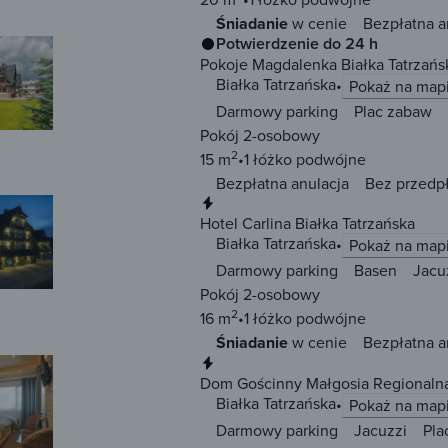
Śniadanie
w cenie
Bezpłatna a
Potwierdzenie do 24 h
Pokoje Magdalenka Białka Tatrzańs
Białka Tatrzańska
Pokaż na map
Darmowy parking
Plac zabaw
Pokój 2-osobowy
2
15 m
1 łóżko
podwójne
Bezpłatna anulacja
Bez przedp
Natychmiastowa rezerwacja
Hotel Carlina Białka Tatrzańska
Białka Tatrzańska
Pokaż na map
Darmowy parking
Basen
Jacu
Pokój 2-osobowy
2
16 m
1 łóżko
podwójne
Śniadanie
w cenie
Bezpłatna a
Natychmiastowa rezerwacja
Dom Gościnny Małgosia Regionalna
Białka Tatrzańska
Pokaż na map
Darmowy parking
Jacuzzi
Pla