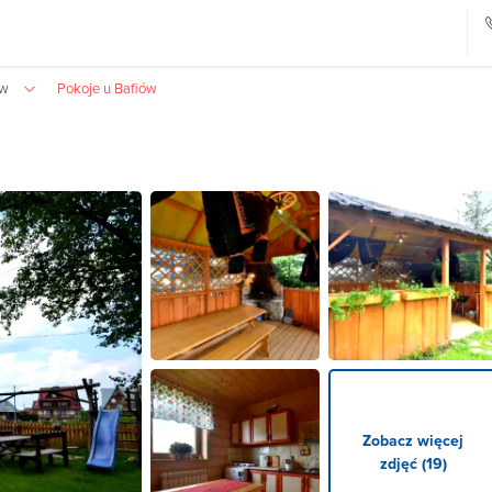
ów
Pokoje u Bafiów
Zobacz więcej
zdjęć (19)