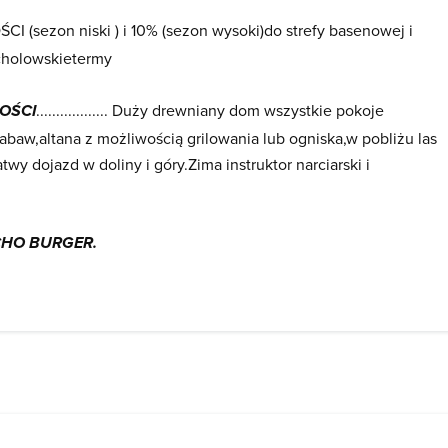
 (sezon niski ) i 10% (sezon wysoki)do strefy basenowej i
cholowskietermy
.................. Duży drewniany dom wszystkie pokoje
OŚCI
aw,altana z możliwością grilowania lub ogniska,w pobliżu las
wy dojazd w doliny i góry.Zima instruktor narciarski i
HO BURGER.