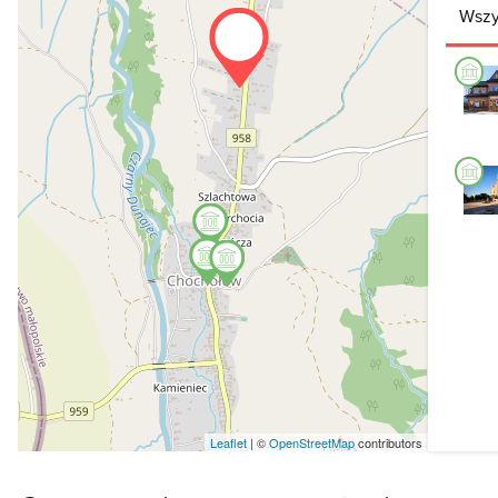
Wszy
Leaflet
| ©
OpenStreetMap
contributors