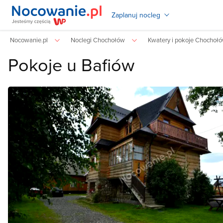
Zaplanuj nocleg
Nocowanie.pl
Noclegi Chochołów
Kwatery i pokoje Chochoł
Pokoje u Bafiów