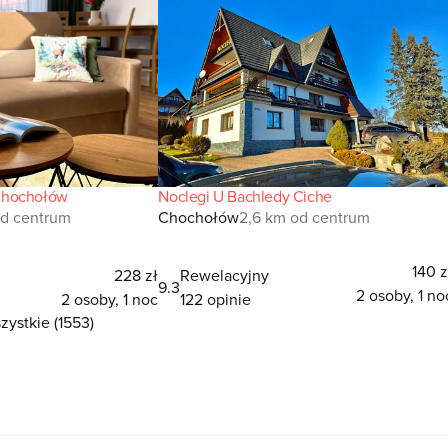
Chochołów
Noclegi U Bachledy Ciche
od centrum
Chochołów
2,6 km od centrum
140 z
228 zł
Rewelacyjny
9.3
2 osoby, 1 no
2 osoby, 1 noc
122 opinie
ystkie (1553)