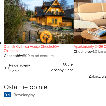
Domek Cyrhlica House Chochołów
Apartamenty 242E 
Zakopane
Chochołów
1,3 km 
Chochołów
500 m od centrum
603 zł
Rewelacyjny
9.9
2 osoby, 1 noc
11 opinii
Zobacz wsz
Ostatnie opinie
9.4
Rewelacyjny