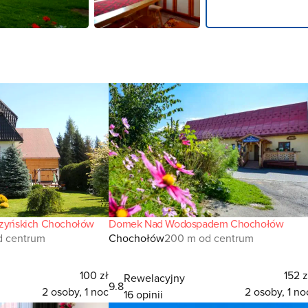
aszyńskich Chochołów
Domek Nad Wodospadem Chochołów
od centrum
Chochołów
200 m od centrum
100 zł
152 z
Rewelacyjny
9.8
2 osoby, 1 noc
2 osoby, 1 no
16 opinii