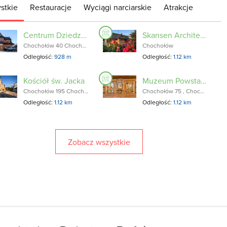
stkie
Restauracje
Wyciągi narciarskie
Atrakcje
Centrum Dziedzictwa Przyrodniczego Muzeum torfowisk
Skansen Architektury Ludowej
Chochołów 40 Chochołów
Chochołów
Odległość:
928 m
Odległość:
1.12 km
Kościół św. Jacka
Muzeum Powstania Chochołowskiego
Chochołów 195 Chochołów
Chochołów 75 , Chochołów
Odległość:
1.12 km
Odległość:
1.12 km
Zobacz wszystkie