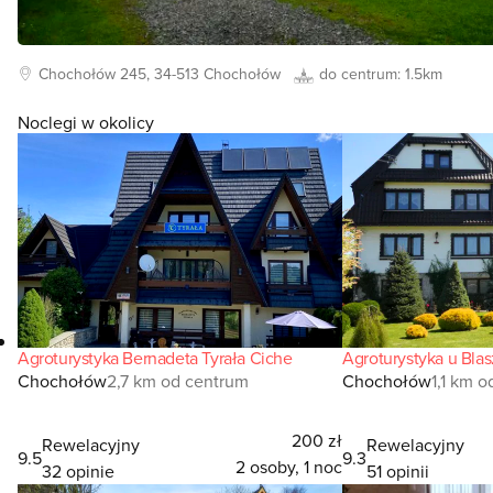
Chochołów
245, 34-513
Chochołów
do centrum:
1.5km
Noclegi w okolicy
Agroturystyka Bernadeta Tyrała Ciche
Agroturystyka u Bl
Chochołów
2,7 km od centrum
Chochołów
1,1 km 
200 zł
Rewelacyjny
Rewelacyjny
9.5
9.3
2 osoby, 1 noc
32 opinie
51 opinii