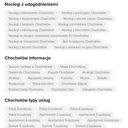
Noclegi z udogodnieniami
Noclegi z telewizorem Chochołów
Noclegi z parkingiem Chochołów
Noclegi z wyżywieniem Chochołów
Noclegi z placem zabaw Chochołów
Noclegi z basenem Chochołów
Noclegi z kominkiem Chochołów
Noclegi z klimatyzacją Chochołów
Noclegi z internetem Chochołów
Noclegi ze stacjami ładowania samochodów EV Chochołów
Noclegi ze śniadaniem Chochołów
Bon turystyczny Chochołów
Noclegi z jacuzzi Chochołów
Noclegi z widokiem na góry Chochołów
Chochołów informacje
Szukam noclegu w Chochołowie
Mapa Chochołowa
Dojazd do Chochołowa
Pogoda Chochołów
Atrakcje Chochołów
Atrakcje
Aquaparki, baseny
Kościoły
Muzea
Zabytki
Restauracje
Pełna lista ofert
Chochołów Zdjęcia
Rozkład jazdy Chochołów
Chochołów Ulice
Odległości Chochołów
Chochołów typy usług
Pokój 2-osobowy
Pokój 3-osobowy
Pokój 4-osobowy
Pokój 5-osobowy
Apartament 2-osobowy
Apartament 3-osobowy
Apartament 4-osobowy
Apartament 5-osobowy
Apartament 6-osobowy
Domek 6-osobowy
Domek 7-osobowy
Domek 8 osobowy