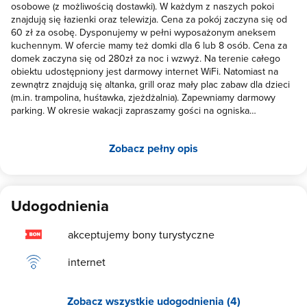
osobowe (z możliwością dostawki). W każdym z naszych pokoi
znajdują się łazienki oraz telewizja. Cena za pokój zaczyna się od
60 zł za osobę. Dysponujemy w pełni wyposażonym aneksem
kuchennym. W ofercie mamy też domki dla 6 lub 8 osób. Cena za
domek zaczyna się od 280zł za noc i wzwyż. Na terenie całego
obiektu udostępniony jest darmowy internet WiFi. Natomiast na
zewnątrz znajdują się altanka, grill oraz mały plac zabaw dla dzieci
(m.in. trampolina, huśtawka, zjeżdżalnia). Zapewniamy darmowy
parking. W okresie wakacji zapraszamy gości na ogniska
integracyjne i wycieczki rowerowe(posiadamy wypożyczalnię
rowerów). Doba rozpoczyna się o godz. 15 i trwa do godz. 10 dnia
Zobacz pełny opis
następnego. Przyjazdy do godz. 21. Nie akceptujemy pobytów ze
zwierzętami. Konto bankowe: Tadeusz Leja 06 1940 1076 3188
7805 0000 0000 U nas poczujecie się jak w domu i miło
spędzicie czas!
Udogodnienia
akceptujemy bony turystyczne
internet
Zobacz wszystkie udogodnienia (4)