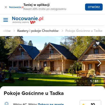
Taniej w aplikacji
×
OTWÓRZ
Nawet 20% zniżki po zalogowaniu
ochołów
Kwatery i pokoje Chochołów
Pokoje Gościnne u Tadka
1
/ 61
Pokoje Gościnne u Tadka
10
Witów 4C, Witów
Zobacz na mapie