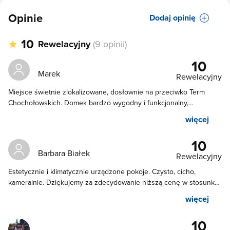
Opinie
Dodaj opinię
10
Rewelacyjny
(9 opinii)
10
Marek
Rewelacyjny
Miejsce świetnie zlokalizowane, dosłownie na przeciwko Term
Chochołowskich. Domek bardzo wygodny i funkcjonalny,
gospodarze bardzo mili. W niedalekiej odległości sklepik i
więcej
supermarket. Możliwość dotarcia do Zakopanego busikiem z
bliskiego przystanku. Zdecydowanie polecam!
10
Barbara Białek
Rewelacyjny
Estetycznie i klimatycznie urządzone pokoje. Czysto, cicho,
kameralnie. Dziękujemy za zdecydowanie niższą cenę w stosunku
do umówionej i goszczenie w domku. Rzut beretem do TERM
więcej
CHOCHOŁOWSKICH. Świetne miejsce wypadkowe również dla
niezmotoryzowanych. Często jeżdżą busik do sąsiednich
10
miejscowości. W tym do Zakopanego. Zdecydowanie polecamy.