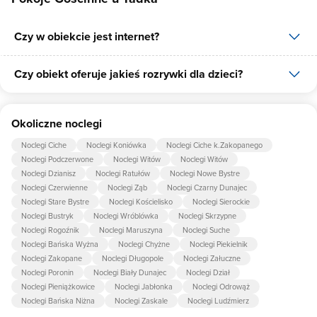
Czy w obiekcie jest internet?
Czy obiekt oferuje jakieś rozrywki dla dzieci?
Tak, Pokoje Gościnne u Tadka udostępnia dla swoich gości
internet.
Tak, w obiekcie dla dzieci są przygotowane: plac zabaw dla dzieci.
Okoliczne noclegi
Noclegi Ciche
Noclegi Koniówka
Noclegi Ciche k.Zakopanego
Noclegi Podczerwone
Noclegi Witów
Noclegi Witów
Noclegi Dzianisz
Noclegi Ratułów
Noclegi Nowe Bystre
Noclegi Czerwienne
Noclegi Ząb
Noclegi Czarny Dunajec
Noclegi Stare Bystre
Noclegi Kościelisko
Noclegi Sierockie
Noclegi Bustryk
Noclegi Wróblówka
Noclegi Skrzypne
Noclegi Rogoźnik
Noclegi Maruszyna
Noclegi Suche
Noclegi Bańska Wyżna
Noclegi Chyżne
Noclegi Piekielnik
Noclegi Zakopane
Noclegi Długopole
Noclegi Załuczne
Noclegi Poronin
Noclegi Biały Dunajec
Noclegi Dział
Noclegi Pieniążkowice
Noclegi Jabłonka
Noclegi Odrowąż
Noclegi Bańska Niżna
Noclegi Zaskale
Noclegi Ludźmierz